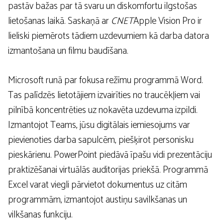
pastāv bažas par tā svaru un diskomfortu ilgstošas ​​
lietošanas laikā. Saskaņā ar
CNET
Apple Vision Pro ir
lieliski piemērots tādiem uzdevumiem kā darba datora
izmantošana un filmu baudīšana.
Microsoft runā par fokusa režīmu programmā Word.
Tas palīdzēs lietotājiem izvairīties no traucēkļiem vai
pilnībā koncentrēties uz nokavēta uzdevuma izpildi.
Izmantojot Teams, jūsu digitālais iemiesojums var
pievienoties darba sapulcēm, piešķirot personisku
pieskārienu. PowerPoint piedāvā īpašu vidi prezentāciju
praktizēšanai virtuālās auditorijas priekšā. Programmā
Excel varat viegli pārvietot dokumentus uz citām
programmām, izmantojot austiņu savilkšanas un
vilkšanas funkciju.