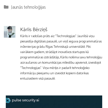
Kategorijas
Jaunās tehnoloģijas
Kārlis Bērziņš
Kārlis ir radošais prāts aiz "Technologijas". Jaunībā viņu
piesaistīja digitālais pasaulē, un viņš ieguva programmatūras
inženierijas grādu Rīgas Tehniskajā universitātē. Pēc
vairākiem gadiem, strādājot inovatīvos startupos kā
programmatūras izstrādātājs, Kārlis nolēma savu tehnoloģiju
aizraušanos un komunikācijas mīlestību apvienot, izveidojot
"Technologijas". Viņa mērķis ir padarīt tehnoloģisko
informāciju pieejamu un izveidot kopieni datorikas
entuziastiem visā pasaulē.