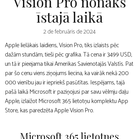
Vision Pro nonāks
īstajā laikā
2 de februāris de 2024
Apple lielākais laidiens, Vision Pro, tiks izlaists pēc
dažām stundām, tieši pēc grafika. Tā cena ir 3499 USD,
un tā ir pieejama tikai Amerikas Savienotajās Valstīs. Pat
par šo cenu viens ziņojums liecina, ka vairāk nekā 200
000 vienību jau ir iepriekš pasūtītas. Iespējams, tajā
pašā laikā Microsoft ir paziņojusi par savu vēlmju daļu
Apple, izlaižot Microsoft 365 lietotņu komplektu App
Store, kas paredzēta Apple Vision Pro.
Microsoft 365 lietotnes