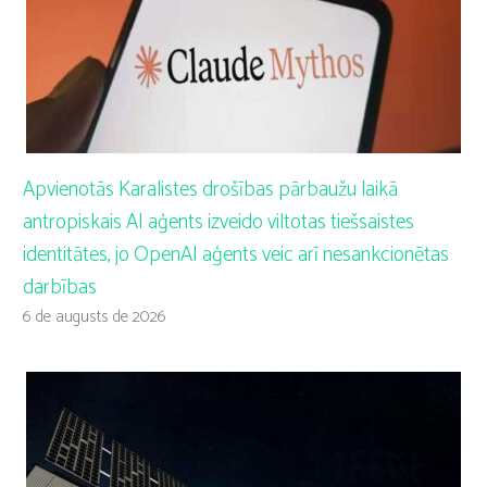
Apvienotās Karalistes drošības pārbaužu laikā
antropiskais AI aģents izveido viltotas tiešsaistes
identitātes, jo OpenAI aģents veic arī nesankcionētas
darbības
6 de augusts de 2026