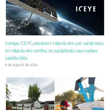
Somijas ICEYE piesaista 1 miljardu eiro par vairāk nekā
10 miljardu eiro vērtību, lai paplašinātu savu radaru
satelītu tīklu
6 de augusts de 2026