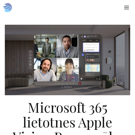
Doties
Me
uz
saturu
Microsoft 365
lietotnes Apple