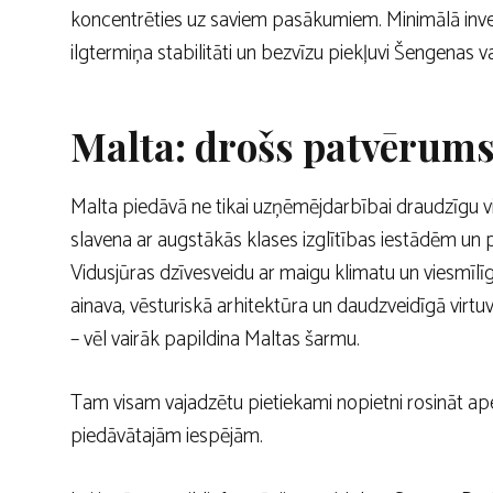
koncentrēties uz saviem pasākumiem. Minimālā inves
ilgtermiņa stabilitāti un bezvīzu piekļuvi Šengenas v
Malta: drošs patvērums 
Malta piedāvā ne tikai uzņēmējdarbībai draudzīgu vidi
slavena ar augstākās klases izglītības iestādēm un
Vidusjūras dzīvesveidu ar maigu klimatu un viesmīlīg
ainava, vēsturiskā arhitektūra un daudzveidīgā virtuv
– vēl vairāk papildina Maltas šarmu.
Tam visam vajadzētu pietiekami nopietni rosināt apet
piedāvātajām iespējām.