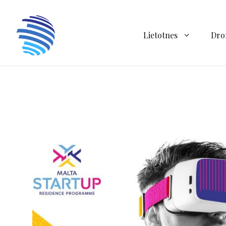
Doties
uz
saturu
Lietotnes
Dro