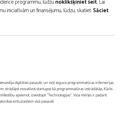
esidence programmu, lūdzu
noklikšķiniet šeit
. Lai
 iniciatīvām un finansējumu, lūdzu, skatiet:
Sāciet
 piesaistīja digitālais pasaulē, un viņš ieguva programmatūras inženierijas
m, strādājot inovatīvos startupos kā programmatūras izstrādātājs, Kārlis
estību apvienot, izveidojot "Technologijas". Viņa mērķis ir padarīt
atorikas entuziastiem visā pasaulē.