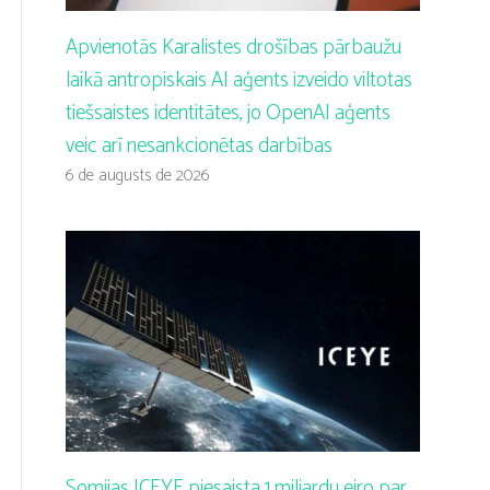
Apvienotās Karalistes drošības pārbaužu
laikā antropiskais AI aģents izveido viltotas
tiešsaistes identitātes, jo OpenAI aģents
veic arī nesankcionētas darbības
6 de augusts de 2026
Somijas ICEYE piesaista 1 miljardu eiro par