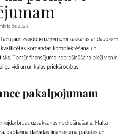
sējumam
mbris de 2023
 taču jaunizveidotie uzņēmumi saskaras ar daudzām
z kvalificētas komandas komplektēšanai un
tisks. Tomēr finansējuma nodrošināšana bieži vien ir
īgu vidi un unikālas priekšrocības.
stance pakalpojumam
ēmējdarbības uzsākšanas nodrošināšanā, Malta
ūra, paplašina dažādas finansējuma paketes un