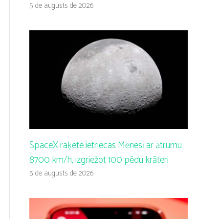
5 de augusts de 2026
SpaceX raķete ietriecas Mēnesī ar ātrumu
8700 km/h, izgriežot 100 pēdu krāteri
5 de augusts de 2026