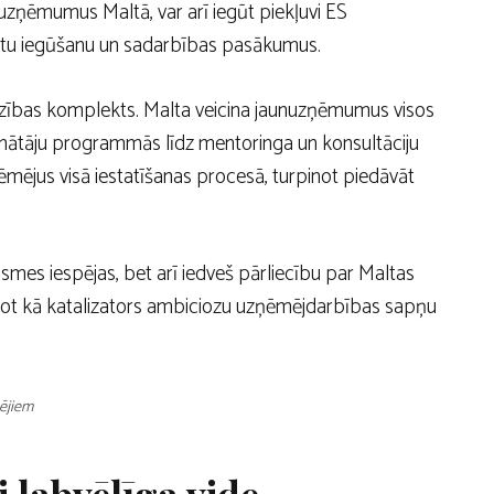
 uzņēmumus Maltā, var arī iegūt piekļuvi ES
lantu iegūšanu un sadarbības pasākumus.
dzības komplekts. Malta veicina jaunuzņēmumus visos
nātāju programmās līdz mentoringa un konsultāciju
ējus visā iestatīšanas procesā, turpinot piedāvāt
ugsmes iespējas, bet arī iedveš pārliecību par Maltas
ot kā katalizators ambiciozu uzņēmējdarbības sapņu
ējiem