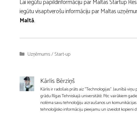
Lai iegūtu papildinformāciju par Maltas Startup R
iegūtu visaptverošu informāciju par Maltas uzņēmumu
Maltā
.
Kategorijas
Uzņēmums / Start-up
Kārlis Bērziņš
Kārlis ir radošais prāts aiz "Technologijas". Jaunībā viņu
grādu Rīgas Tehniskajā universitātē. Pēc vairākiem gadie
nolēma savu tehnoloģiju aizraušanos un komunikācijas mīl
tehnoloģisko informāciju pieejamu un izveidot kopieni d