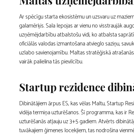
Maltas uzņēmējdarbībai
Ar spēcīgu starta ekosistēmu un uzsvaru uz maziem
galamērķis. Sala lepojas ar vienu no visstraujāk a
uzņēmējdarbību atbalstošu vidi, ko atbalsta saprātī
oficiālās valodas izmantošana atvieglo saziņu, savuk
uzlabo savienojamību. Maltas stratēģiskā atrašanās 
vairāk palielina tās pievilcību.
Startup rezidence dibi
Dibinātājiem ārpus ES, kas vēlas Maltu, Startup Re
vidēja termiņa uzturēšanos. Šī programma, kas ir Re
uzturēšanās atļauju uz 3+5 gadiem. Atvērts dibinātāj
tuvākajiem ģimenes locekļiem, tas nodrošina vienm