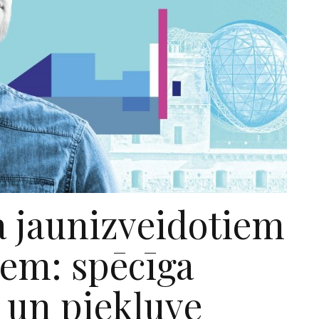
a jaunizveidotiem
m: spēcīga
 un piekļuve