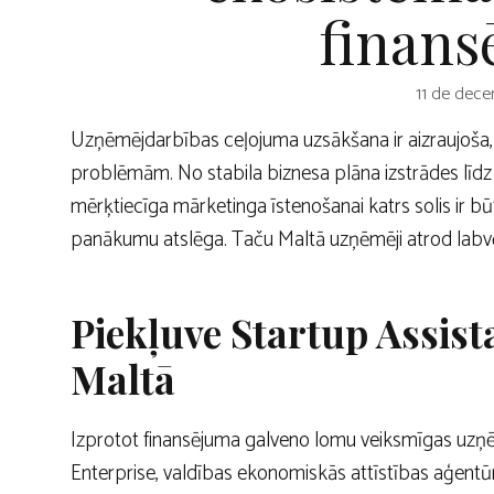
finan
11 de dece
Uzņēmējdarbības ceļojuma uzsākšana ir aizraujoša,
problēmām. No stabila biznesa plāna izstrādes līd
mērķtiecīga mārketinga īstenošanai katrs solis ir bū
panākumu atslēga. Taču Maltā uzņēmēji atrod labvēl
Piekļuve Startup Assi
Maltā
Izprotot finansējuma galveno lomu veiksmīgas uzņ
Enterprise, valdības ekonomiskās attīstības aģent