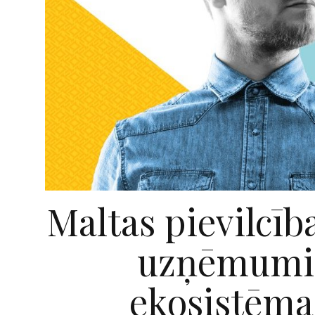
Maltas pievilcīb
uzņēmumie
ekosistēma