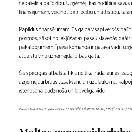
nepalielina palīdzību. Uzņēmēji, kas nodibina savus
finansējumam, veicinot pētniecību un attīstību, ta
Papildus finansējumam jūs gaida visaptverošs palī
posmos, sākot no iekļūšanas pasaulslavenās paātri
pakalpojumiem. Īpaša komanda ir gatava vadīt uzņēm
atbalstu viņu uzņēmējdarbības gaitā.
Šis spēcīgais atbalsta tīkls ne tikai rada jaunas iza
uzņēmējdarbības uzsākšanu un uzplaukumu, kalpoj
īstenošanai audzinošā un labvēlīgā vidē.
Malta: patvērums jaunuzņēmumu dibinātājiem un topošajiem uzņēm