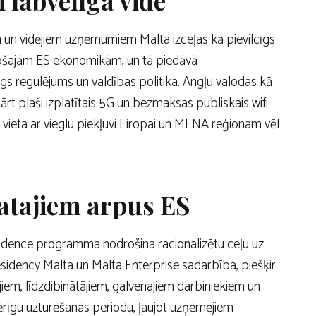
 labvēlīga vide
 un vidējiem uzņēmumiem Malta izceļas kā pievilcīgs
ugošajām ES ekonomikām, un tā piedāvā
gs regulējums un valdības politika. Angļu valodas kā
ārt plaši izplatītais 5G un bezmaksas publiskais wifi
vieta ar vieglu piekļuvi Eiropai un MENA reģionam vēl
nātājiem ārpus ES
sidence programma nodrošina racionalizētu ceļu uz
sidency Malta un Malta Enterprise sadarbība, piešķir
iem, līdzdibinātājiem, galvenajiem darbiniekiem un
ērīgu uzturēšanās periodu, ļaujot uzņēmējiem