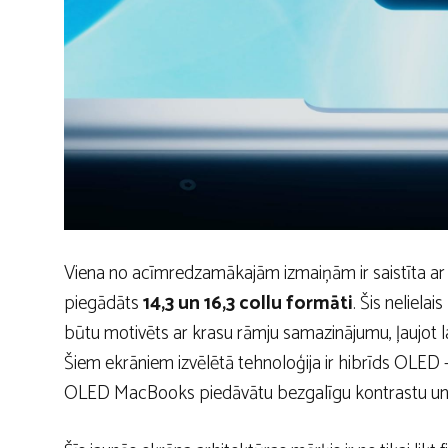
Viena no acīmredzamākajām izmaiņām ir saistīta ar di
piegādāts
14,3 un 16,3 collu formāti
. Šis neliela
būtu motivēts ar krasu rāmju samazinājumu, ļaujot l
Šiem ekrāniem izvēlētā tehnoloģija ir hibrīds OLED 
OLED MacBooks piedāvātu bezgalīgu kontrastu un me