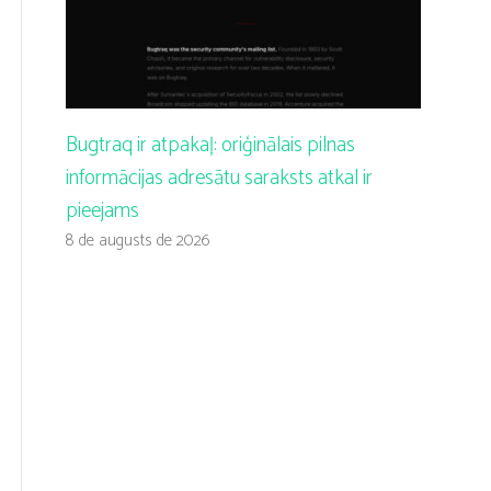
Bugtraq ir atpakaļ: oriģinālais pilnas
informācijas adresātu saraksts atkal ir
pieejams
8 de augusts de 2026