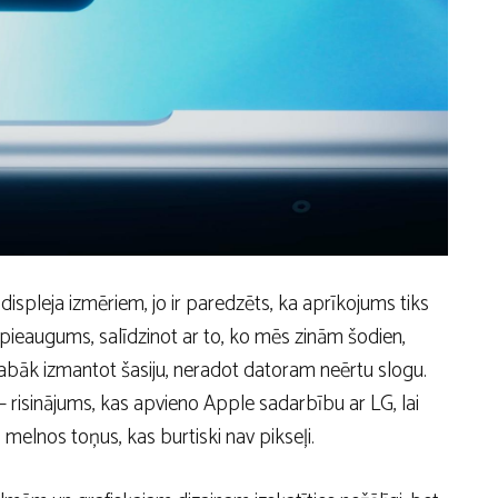
spleja izmēriem, jo ​​ir paredzēts, ka aprīkojums tiks
is pieaugums, salīdzinot ar to, ko mēs zinām šodien,
abāk izmantot šasiju, neradot datoram neērtu slogu.
— risinājums, kas apvieno Apple sadarbību ar LG, lai
lnos toņus, kas burtiski nav pikseļi.