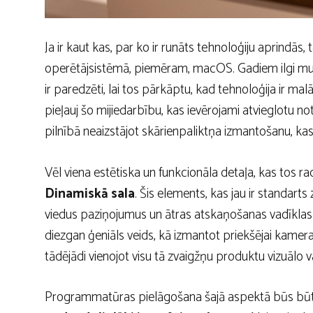
Ja ir kaut kas, par ko ir runāts tehnoloģiju aprindās,
operētājsistēmā, piemēram, macOS. Gadiem ilgi mums 
ir paredzēti, lai tos pārkāptu, kad tehnoloģija ir m
pieļauj šo mijiedarbību, kas ievērojami atvieglotu no
pilnībā neaizstājot skārienpaliktņa izmantošanu, kas 
Vēl viena estētiska un funkcionāla detaļa, kas tos ra
Dinamiskā sala
. Šis elements, kas jau ir standart
viedus paziņojumus un ātras atskaņošanas vadīklas va
diezgan ģeniāls veids, kā izmantot priekšējai kame
tādējādi vienojot visu tā zvaigžņu produktu vizuālo v
Programmatūras pielāgošana šajā aspektā būs būti