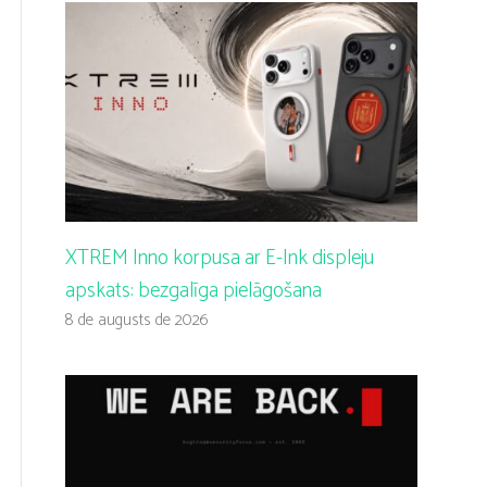
XTREM Inno korpusa ar E-Ink displeju
apskats: bezgalīga pielāgošana
8 de augusts de 2026