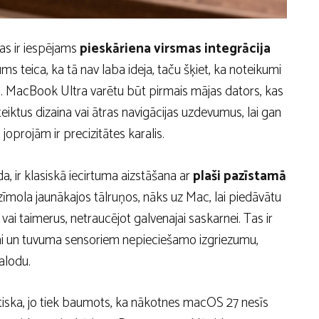
 tas ir iespējams
pieskāriena virsmas integrācija
teica, ka tā nav laba ideja, taču šķiet, ka noteikumi
alā. MacBook Ultra varētu būt pirmais mājas dators, kas
teiktus dizaina vai ātras navigācijas uzdevumus, lai gan
joprojām ir precizitātes karalis.
da, ir klasiskā iecirtuma aizstāšana ar
plaši pazīstamā
s zīmola jaunākajos tālruņos, nāks uz Mac, lai piedāvātu
i taimerus, netraucējot galvenajai saskarnei. Tas ir
rai un tuvuma sensoriem nepieciešamo izgriezumu,
alodu.
ska, jo tiek baumots, ka nākotnes macOS 27 nesīs