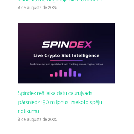
8 de augusts de 2026
Spindex reāllaika datu cauruļvads
pārsniedz 150 miljonus izsekoto spēļu
notikumu
8 de augusts de 2026