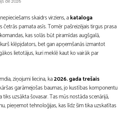
ijs de 2026
epieciešams skaidrs virziens, a
kataloga
 četrās pamata asīs. Tomēr pašreizējais tirgus prasa
as komandas, kas solās būt piramīdas augšgalā,
bkurš klēpjdators, bet gan apņemšanās izmantot
īgākos lietotājus, kuri meklē kaut ko vairāk par
ia, ziņojumi liecina, ka
2026. gada trešais
vienkāršas garāmejošas baumas, jo kustības komponentu
a tiks uzsākta šovasar. Tas mūs nostāda scenārijā,
, pieņemot tehnoloģijas, kas līdz šim tika uzskatītas