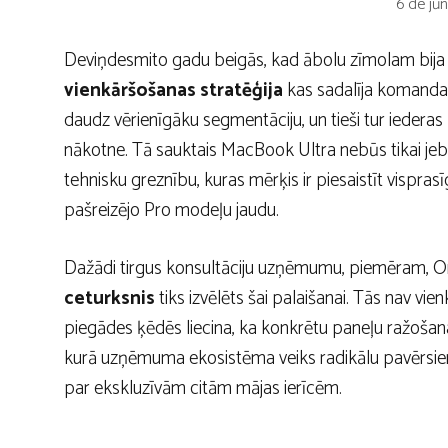
6 de jūn
Deviņdesmito gadu beigās, kad ābolu zīmolam bija n
vienkāršošanas stratēģija
kas sadalīja komandas
daudz vērienīgāku segmentāciju, un tieši tur ieder
nākotne. Tā sauktais MacBook Ultra nebūs tikai je
tehnisku greznību, kuras mērķis ir piesaistīt vispras
pašreizējo Pro modeļu jaudu.
Dažādi tirgus konsultāciju uzņēmumu, piemēram, Omd
ceturksnis
tiks izvēlēts šai palaišanai. Tās nav 
piegādes ķēdēs liecina, ka konkrētu paneļu ražošan
kurā uzņēmuma ekosistēma veiks radikālu pavērsienu
par ekskluzīvām citām mājas ierīcēm.