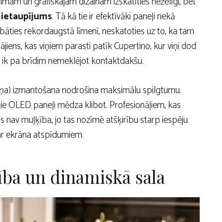
 filmām un grafiskajam dizainam izskatīties nežēlīgi, bet
 ietaupījums
. Tā kā tie ir efektīvāki paneļi nekā
bāties rekordaugstā līmenī, neskatoties uz to, ka tam
gājiens, kas viņiem parasti patīk Cupertino, kur viņi dod
jam ik pa brīdim nemeklējot kontaktdakšu.
lāņa) izmantošana nodrošina maksimālu spilgtumu.
ie OLED paneļi mēdza klibot. Profesionāļiem, kas
ms nav muļķība, jo tas nozīmē atšķirību starp iespēju
 ar ekrāna atspīdumiem.
ība un dinamiskā sala