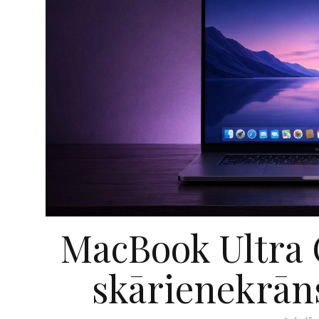
MacBook Ultra 
skārienekrāns