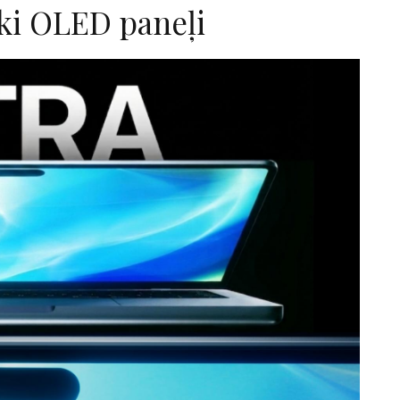
āki OLED paneļi