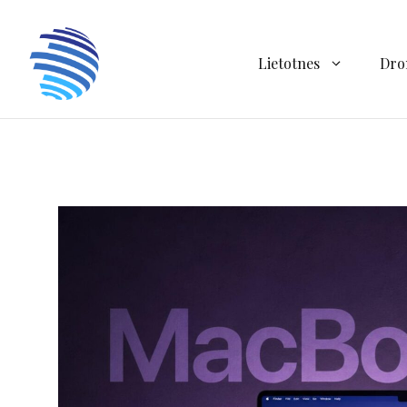
Doties
uz
saturu
Lietotnes
Dro