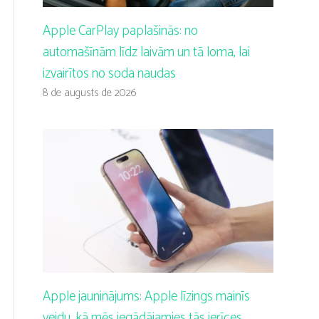
Apple CarPlay paplašinās: no
automašīnām līdz laivām un tā loma, lai
izvairītos no soda naudas
8 de augusts de 2026
Apple jauninājums: Apple līzings mainīs
veidu, kā mēs iegādājamies tās ierīces