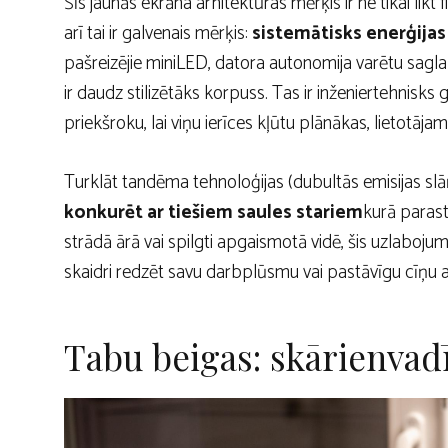
Šīs jaunās ekrāna arhitektūras mērķis ir ne tikai likt
arī tai ir galvenais mērķis:
sistemātisks enerģijas
pašreizējie miniLED, datora autonomija varētu sagla
ir daudz stilizētāks korpuss. Tas ir inženiertehnisks 
priekšroku, lai viņu ierīces kļūtu plānākas, lietotā
Turklāt tandēma tehnoloģijas (dubultās emisijas s
konkurēt ar tiešiem saules stariem
kurā parast
strādā ārā vai spilgti apgaismotā vidē, šis uzlaboju
skaidri redzēt savu darbplūsmu vai pastāvīgu cīņu
Tabu beigas: skārienvad