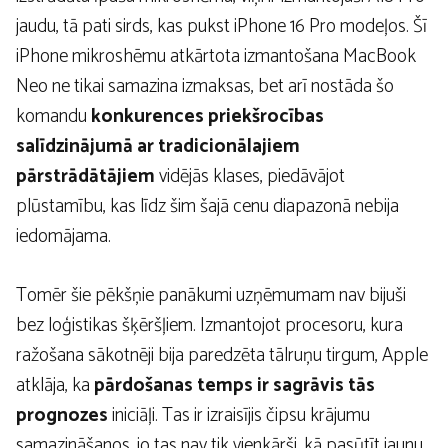
jaudu, tā pati sirds, kas pukst iPhone 16 Pro modeļos. Šī
iPhone mikroshēmu atkārtota izmantošana MacBook
Neo ne tikai samazina izmaksas, bet arī nostāda šo
komandu
konkurences priekšrocības
salīdzinājumā ar tradicionālajiem
pārstrādātājiem
vidējās klases, piedāvājot
plūstamību, kas līdz šim šajā cenu diapazonā nebija
iedomājama.
Tomēr šie pēkšņie panākumi uzņēmumam nav bijuši
bez loģistikas šķēršļiem. Izmantojot procesoru, kura
ražošana sākotnēji bija paredzēta tālruņu tirgum, Apple
atklāja, ka
pārdošanas temps ir sagrāvis tās
prognozes
iniciāļi. Tas ir izraisījis čipsu krājumu
samazināšanos, jo tas nav tik vienkārši, kā pasūtīt jaunu