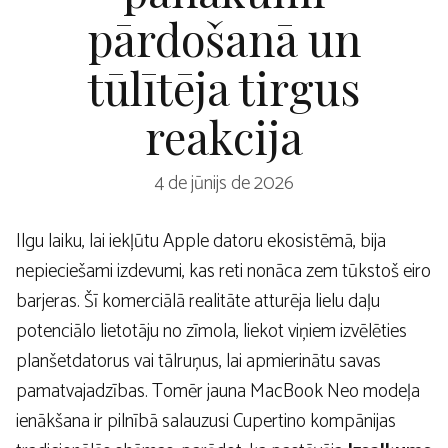
pārdošanā un
tūlītēja tirgus
reakcija
4 de jūnijs de 2026
Ilgu laiku, lai iekļūtu Apple datoru ekosistēmā, bija
nepieciešami izdevumi, kas reti nonāca zem tūkstoš eiro
barjeras. Šī komerciālā realitāte atturēja lielu daļu
potenciālo lietotāju no zīmola, liekot viņiem izvēlēties
planšetdatorus vai tālruņus, lai apmierinātu savas
pamatvajadzības. Tomēr jauna MacBook Neo modeļa
ienākšana ir pilnībā salauzusi Cupertino kompānijas