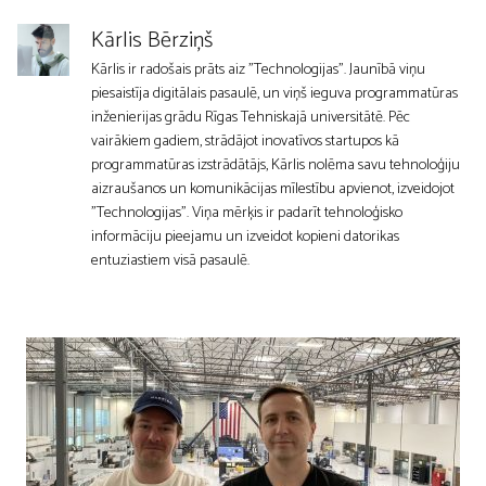
Kārlis Bērziņš
Kārlis ir radošais prāts aiz "Technologijas". Jaunībā viņu
piesaistīja digitālais pasaulē, un viņš ieguva programmatūras
inženierijas grādu Rīgas Tehniskajā universitātē. Pēc
vairākiem gadiem, strādājot inovatīvos startupos kā
programmatūras izstrādātājs, Kārlis nolēma savu tehnoloģiju
aizraušanos un komunikācijas mīlestību apvienot, izveidojot
"Technologijas". Viņa mērķis ir padarīt tehnoloģisko
informāciju pieejamu un izveidot kopieni datorikas
entuziastiem visā pasaulē.