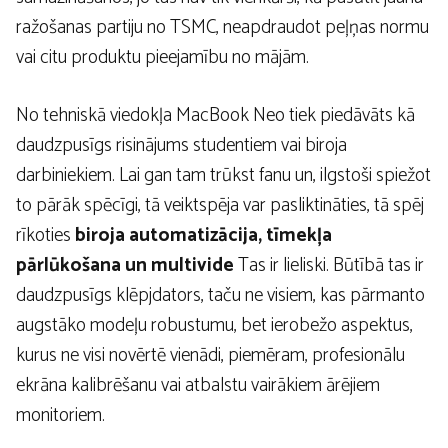
ražošanas partiju no TSMC, neapdraudot peļņas normu
vai citu produktu pieejamību no mājām.
No tehniskā viedokļa MacBook Neo tiek piedāvāts kā
daudzpusīgs risinājums studentiem vai biroja
darbiniekiem. Lai gan tam trūkst fanu un, ilgstoši spiežot
to pārāk spēcīgi, tā veiktspēja var pasliktināties, tā spēj
rīkoties
biroja automatizācija, tīmekļa
pārlūkošana un multivide
Tas ir lieliski. Būtībā tas ir
daudzpusīgs klēpjdators, taču ne visiem, kas pārmanto
augstāko modeļu robustumu, bet ierobežo aspektus,
kurus ne visi novērtē vienādi, piemēram, profesionālu
ekrāna kalibrēšanu vai atbalstu vairākiem ārējiem
monitoriem.