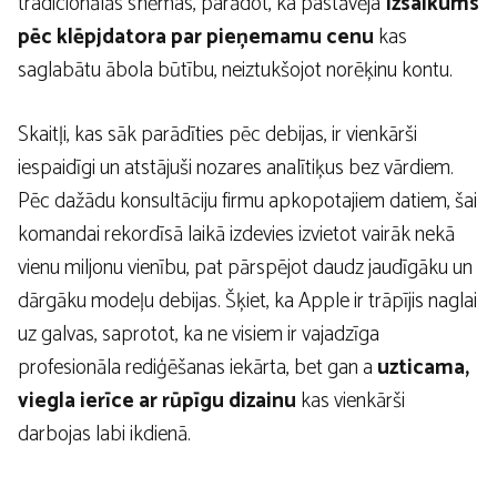
tradicionālās shēmas, parādot, ka pastāvēja
Izsalkums
pēc klēpjdatora par pieņemamu cenu
kas
saglabātu ābola būtību, neiztukšojot norēķinu kontu.
Skaitļi, kas sāk parādīties pēc debijas, ir vienkārši
iespaidīgi un atstājuši nozares analītiķus bez vārdiem.
Pēc dažādu konsultāciju firmu apkopotajiem datiem, šai
komandai rekordīsā laikā izdevies izvietot vairāk nekā
vienu miljonu vienību, pat pārspējot daudz jaudīgāku un
dārgāku modeļu debijas. Šķiet, ka Apple ir trāpījis naglai
uz galvas, saprotot, ka ne visiem ir vajadzīga
profesionāla rediģēšanas iekārta, bet gan a
uzticama,
viegla ierīce ar rūpīgu dizainu
kas vienkārši
darbojas labi ikdienā.