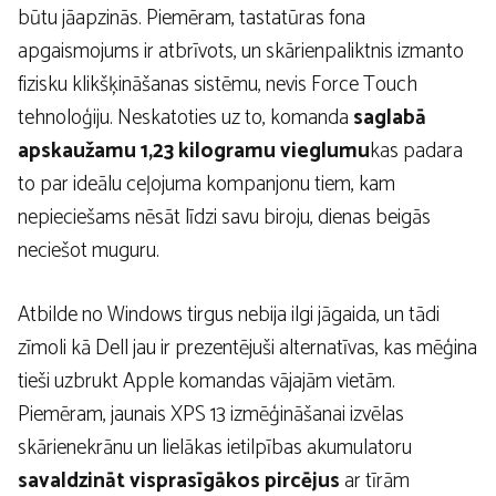
būtu jāapzinās. Piemēram, tastatūras fona
apgaismojums ir atbrīvots, un skārienpaliktnis izmanto
fizisku klikšķināšanas sistēmu, nevis Force Touch
tehnoloģiju. Neskatoties uz to, komanda
saglabā
apskaužamu 1,23 kilogramu vieglumu
kas padara
to par ideālu ceļojuma kompanjonu tiem, kam
nepieciešams nēsāt līdzi savu biroju, dienas beigās
neciešot muguru.
Atbilde no Windows tirgus nebija ilgi jāgaida, un tādi
zīmoli kā Dell jau ir prezentējuši alternatīvas, kas mēģina
tieši uzbrukt Apple komandas vājajām vietām.
Piemēram, jaunais XPS 13 izmēģināšanai izvēlas
skārienekrānu un lielākas ietilpības akumulatoru
savaldzināt visprasīgākos pircējus
ar tīrām