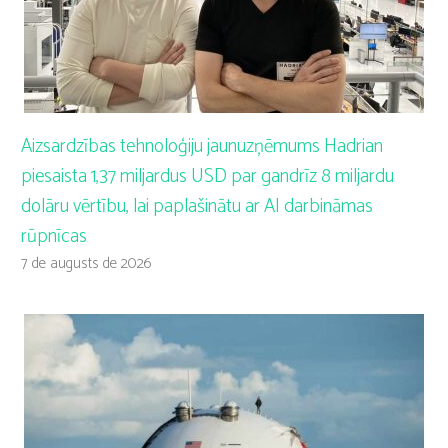
Aizsardzības tehnoloģiju jaunuzņēmums Hadrian
piesaista 1,37 miljardus USD par gandrīz 8 miljardu
dolāru vērtību, lai paplašinātu ar AI darbināmas
rūpnīcas
7 de augusts de 2026