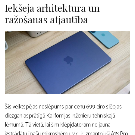
Iekšējā arhitektūra un
ražošanas atjautība
Šīs veiktspējas noslēpums par cenu 699 eiro slēpjas
diezgan asprātīgā Kalifornijas inženieru tehniskajā
lēmumā. Tā vietā, lai šim klēpjdatoram no jauna
izstrādātu īpašu mikroshēmu, viņi ir izmantojuši A18 Pro