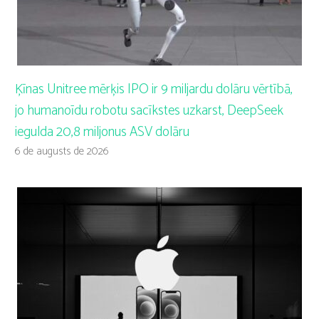
Ķīnas Unitree mērķis IPO ir 9 miljardu dolāru vērtībā,
jo humanoīdu robotu sacīkstes uzkarst, DeepSeek
iegulda 20,8 miljonus ASV dolāru
6 de augusts de 2026