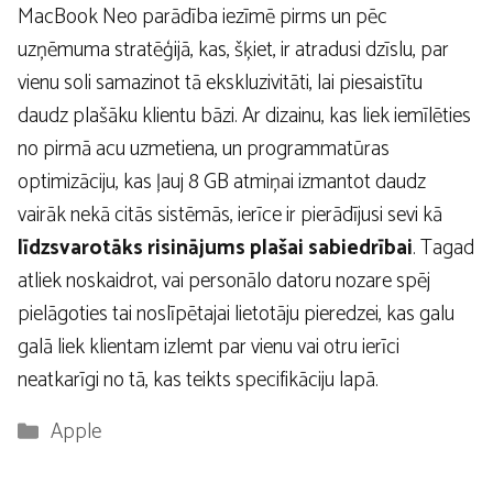
MacBook Neo parādība iezīmē pirms un pēc
uzņēmuma stratēģijā, kas, šķiet, ir atradusi dzīslu, par
vienu soli samazinot tā ekskluzivitāti, lai piesaistītu
daudz plašāku klientu bāzi. Ar dizainu, kas liek iemīlēties
no pirmā acu uzmetiena, un programmatūras
optimizāciju, kas ļauj 8 GB atmiņai izmantot daudz
vairāk nekā citās sistēmās, ierīce ir pierādījusi sevi kā
līdzsvarotāks risinājums plašai sabiedrībai
. Tagad
atliek noskaidrot, vai personālo datoru nozare spēj
pielāgoties tai noslīpētajai lietotāju pieredzei, kas galu
galā liek klientam izlemt par vienu vai otru ierīci
neatkarīgi no tā, kas teikts specifikāciju lapā.
Kategorijas
Apple