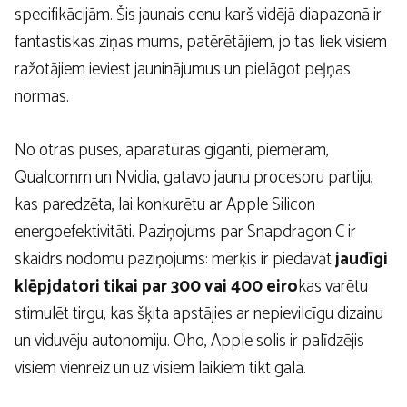
specifikācijām. Šis jaunais cenu karš vidējā diapazonā ir
fantastiskas ziņas mums, patērētājiem, jo ​​tas liek visiem
ražotājiem ieviest jauninājumus un pielāgot peļņas
normas.
No otras puses, aparatūras giganti, piemēram,
Qualcomm un Nvidia, gatavo jaunu procesoru partiju,
kas paredzēta, lai konkurētu ar Apple Silicon
energoefektivitāti. Paziņojums par Snapdragon C ir
skaidrs nodomu paziņojums: mērķis ir piedāvāt
jaudīgi
klēpjdatori tikai par 300 vai 400 eiro
kas varētu
stimulēt tirgu, kas šķita apstājies ar nepievilcīgu dizainu
un viduvēju autonomiju. Oho, Apple solis ir palīdzējis
visiem vienreiz un uz visiem laikiem tikt galā.