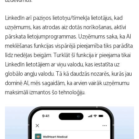
uzdevumus.
LinkedIn arī paziņos lietotņu/tīmekļa lietotājus, kad
uzņēmums, kas atrodas aiz dotās norīkošanas, aktīvi
pārskata lietojumprogrammas. Uzņēmums saka, ka AI
meklēšanas funkcijas vispārējā pieejamība tiks parādīta
līdz nedēļas beigām. Turklāt šī funkcija ir pieejama tikai
LinkedIn lietotājiem ar viņu valodu, kas iestatīta uz
globālo angļu valodu. Tā kā daudzās nozarēs, kurās jau
dominē AI, mēs sagaidām, ka arvien vairāk uzņēmumu
maksimāli izmantos šo tehnoloģiju.