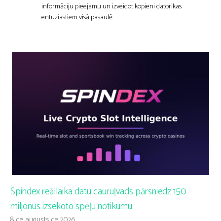
informāciju pieejamu un izveidot kopieni datorikas
entuziastiem visā pasaulē.
Spindex reāllaika datu cauruļvads pārsniedz 150
miljonus izsekoto spēļu notikumu
8 de augusts de 2026