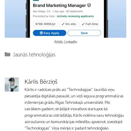
Attēls: LinkedIn
Kategorijas
Jaunās tehnoloģijas
Kārlis Bērziņš
Kārlis ir radošais prāts aiz "Technologijas". Jaunībā viņu
piesaistīja digitālais pasaulē, un viņš ieguva programmatūras
inženierijas grādu Rīgas Tehniskajā universitātē. Pēc
vairākiem gadiem, strādājot inovatīvos startupos kā
programmatūras izstrādātājs, Kārlis nolēma savu tehnoloģiju
aizraušanos un komunikācijas mīlestību apvienot, izveidojot
"Technologijas". Viņa mērķis ir padarīt tehnoloģisko