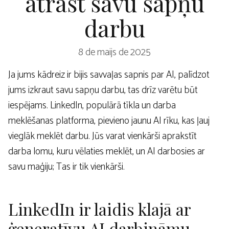
atrast savu sapņu
darbu
8 de maijs de 2025
Ja jums kādreiz ir bijis savvaļas sapnis par AI, palīdzot
jums izkraut savu sapņu darbu, tas drīz varētu būt
iespējams. LinkedIn, populārā tīkla un darba
meklēšanas platforma, pievieno jaunu AI rīku, kas ļauj
vieglāk meklēt darbu. Jūs varat vienkārši aprakstīt
darba lomu, kuru vēlaties meklēt, un AI darbosies ar
savu maģiju; Tas ir tik vienkārši.
LinkedIn ir laidis klajā ar
ģeneratīvu AI darbināmu