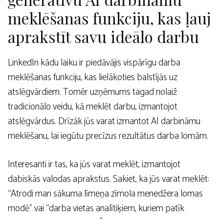
meklēšanas funkciju, kas ļauj
aprakstīt savu ideālo darbu
LinkedIn kādu laiku ir piedāvājis vispārīgu darba
meklēšanas funkciju, kas lielākoties balstījās uz
atslēgvārdiem. Tomēr uzņēmums tagad nolaiž
tradicionālo veidu, kā meklēt darbu, izmantojot
atslēgvārdus. Drīzāk jūs varat izmantot AI darbināmu
meklēšanu, lai iegūtu precīzus rezultātus darba lomām.
Interesanti ir tas, ka jūs varat meklēt, izmantojot
dabiskās valodas aprakstus. Sakiet, ka jūs varat meklēt:
“Atrodi man sākuma līmeņa zīmola menedžera lomas
modē” vai “darba vietas analītiķiem, kuriem patīk