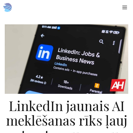
Doties
Me
uz
saturu
LinkedIn jaunais AI
meklēšanas rīks ļauj