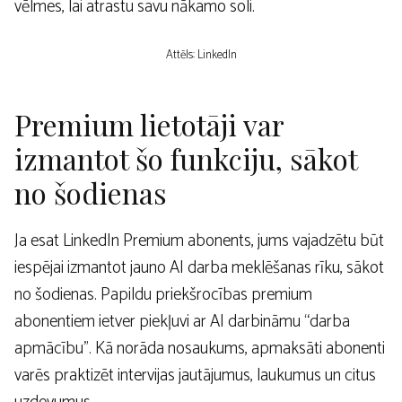
vēlmes, lai atrastu savu nākamo soli.
Attēls: LinkedIn
Premium lietotāji var
izmantot šo funkciju, sākot
no šodienas
Ja esat LinkedIn Premium abonents, jums vajadzētu būt
iespējai izmantot jauno AI darba meklēšanas rīku, sākot
no šodienas. Papildu priekšrocības premium
abonentiem ietver piekļuvi ar AI darbināmu “darba
apmācību”. Kā norāda nosaukums, apmaksāti abonenti
varēs praktizēt intervijas jautājumus, laukumus un citus