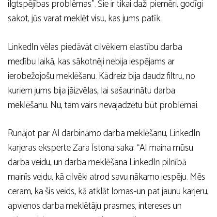
ilgtspējības problēmas”. Šie ir tikai daži piemēri, godīgi
sakot, jūs varat meklēt visu, kas jums patīk.
LinkedIn vēlas piedāvāt cilvēkiem elastību darba
medību laikā, kas sākotnēji nebija iespējams ar
ierobežojošu meklēšanu. Kādreiz bija daudz filtru, no
kuriem jums bija jāizvēlas, lai sašaurinātu darba
meklēšanu. Nu, tam vairs nevajadzētu būt problēmai.
Runājot par AI darbināmo darba meklēšanu, LinkedIn
karjeras eksperte Zara Īstona saka: “AI maina mūsu
darba veidu, un darba meklēšana LinkedIn pilnībā
mainīs veidu, kā cilvēki atrod savu nākamo iespēju. Mēs
ceram, ka šis veids, kā atklāt lomas-un pat jaunu karjeru,
apvienos darba meklētāju prasmes, intereses un