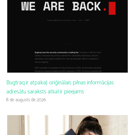
Bugtraq ir atpakaļ: oriģinālais pilnas informācijas
adresātu saraksts atkal ir pieejams
8 de augusts de 2026