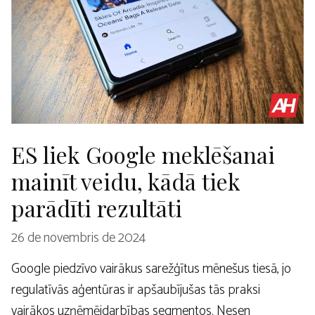
ES liek Google meklēšanai
mainīt veidu, kādā tiek
parādīti rezultāti
26 de novembris de 2024
Google piedzīvo vairākus sarežģītus mēnešus tiesā, jo
regulatīvās aģentūras ir apšaubījušas tās praksi
vairākos uzņēmējdarbības segmentos. Nesen