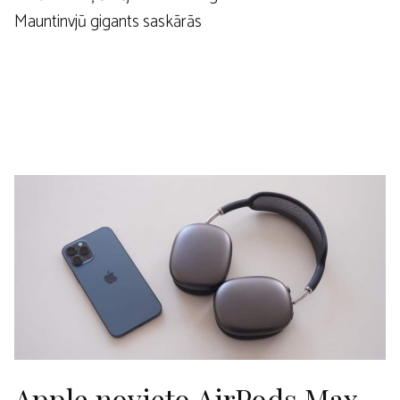
Mauntinvjū gigants saskārās
Apple novieto AirPods Max