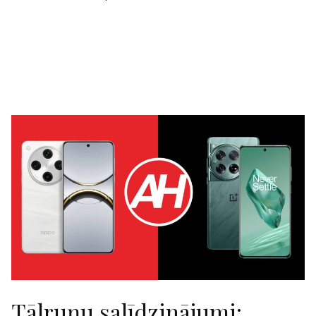
Tālruņu salīdzinājumi: