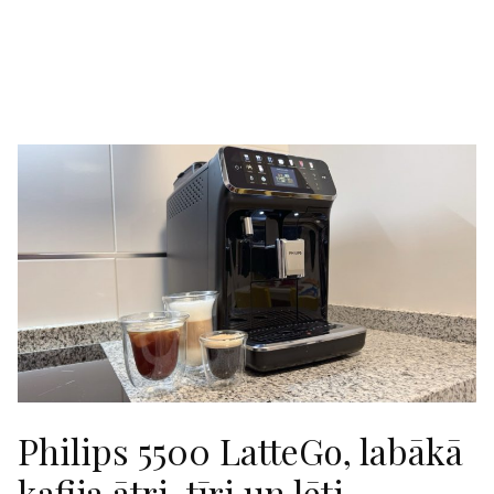
Philips 5500 LatteGo, labākā
kafija ātri, tīri un lēti