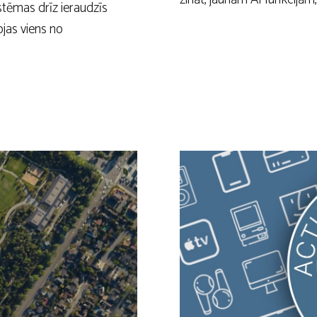
stēmas drīz ieraudzīs
jas viens no