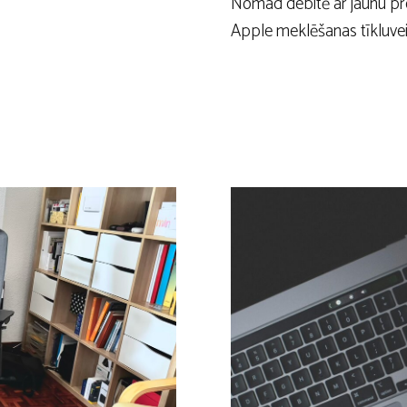
Nomad debitē ar jaunu pr
Apple meklēšanas tīkluve