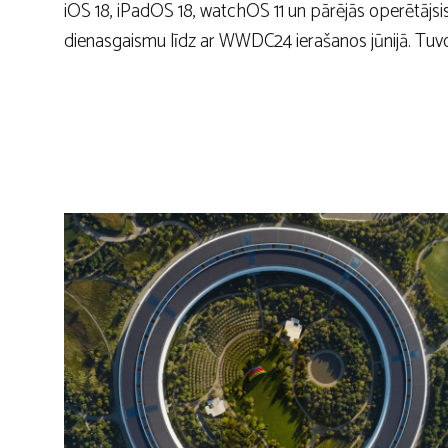
iOS 18, iPadOS 18, watchOS 11 un pārējās operētājsi
dienasgaismu līdz ar WWDC24 ierašanos jūnijā. Tuvo