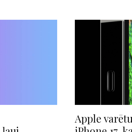
Apple varētu 
 ļauj
iPhone 17, k