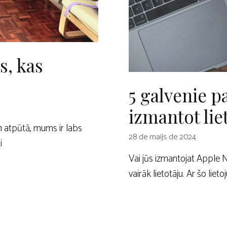
s, kas
5 galvenie p
izmantot lie
 atpūtā, mums ir labs
28 de maijs de 2024
i
Vai jūs izmantojat Apple N
vairāk lietotāju. Ar šo l