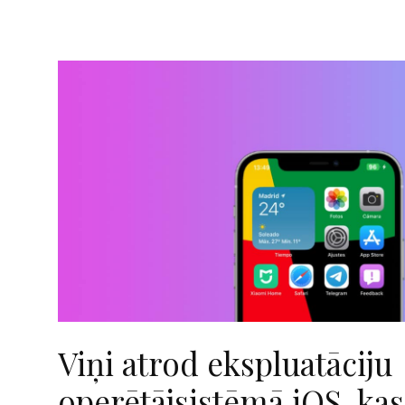
Viņi atrod ekspluatāciju
operētājsistēmā iOS, kas