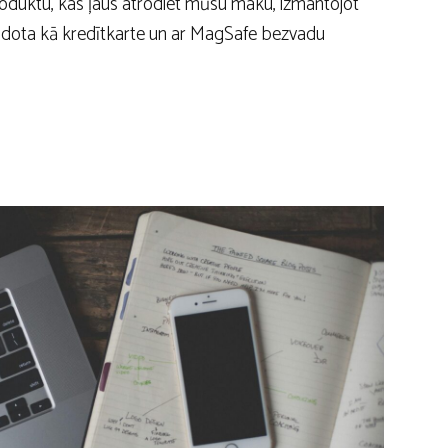
oduktu, kas ļaus atrodiet mūsu maku, izmantojot
idota kā kredītkarte un ar MagSafe bezvadu