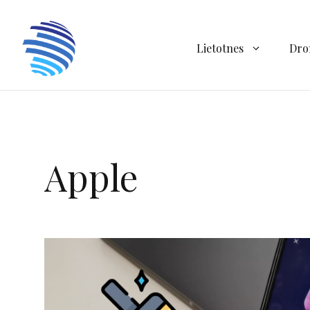
Doties
uz
saturu
Lietotnes
Dro
Apple