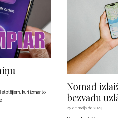
miņu
Nomad izlaiž
ietotājiem, kuri izmanto
bezvadu uzl
e
29 de maijs de 2024