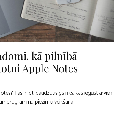
adomi, kā pilnībā
totni Apple Notes
otes? Tas ir ļoti daudzpusīgs rīks, kas iegūst arvien
ietojumprogrammu piezīmju veikšana