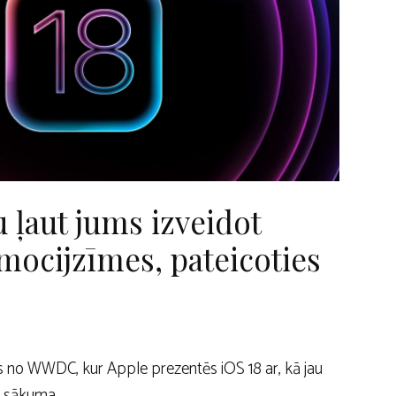
u ļaut jums izveidot
mocijzīmes, pateicoties
as no WWDC, kur Apple prezentēs iOS 18 ar, kā jau
m, sākuma