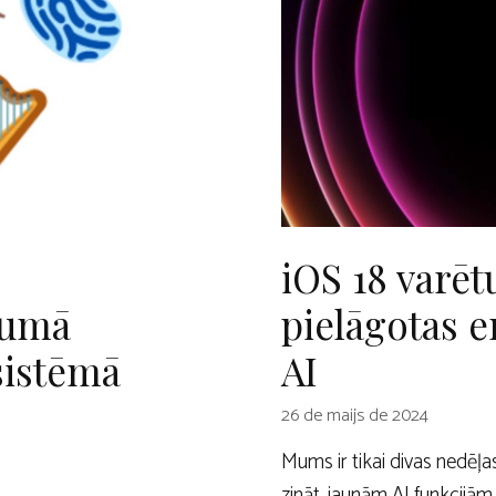
iOS 18 varēt
zumā
pielāgotas e
sistēmā
AI
26 de maijs de 2024
Mums ir tikai divas nedēļ
zināt, jaunām AI funkcijā