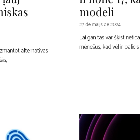
miskas
modeli
27 de maijs de 2024
Lai gan tas var šķist netic
mēnešus, kad vēl ir palicis
 izmantot alternatīvas
šās,