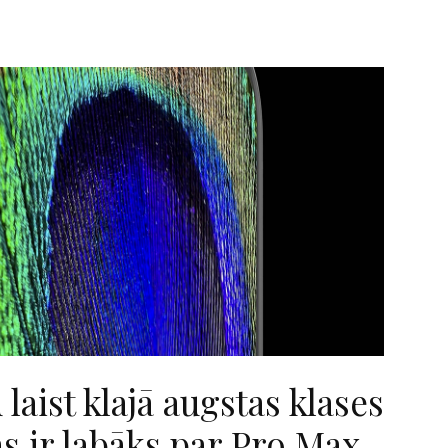
laist klajā augstas klases
as ir labāks par Pro Max