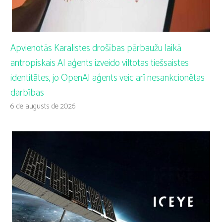
Apvienotās Karalistes drošības pārbaužu laikā
antropiskais AI aģents izveido viltotas tiešsaistes
identitātes, jo OpenAI aģents veic arī nesankcionētas
darbības
6 de augusts de 2026