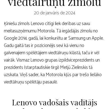
viedtālruņu zīmolu
20 de janvāris de 2024
Ķīniešu zīmols Lenovo cītīgi liek derības uz savu
meitasuzņēmumu Motorola. Tā iegādājās zīmolu no
Google 2014. gadā, lai konkurētu ar Samsung un Apple.
Gadu gaitā tas ir pozicionējis sevi kā vienu no
galvenajiem spēlētājiem viedtālruņu klāstā, taču ir vēl
vairāk. Vismaz Lenovo grupas izpildviceprezidents un
prezidents (starptautiskie tirgi) Metjū Zielinskis tā
uzskata. Viņš sader, ka Motorola kļūs par trešo lielāko
viedtālruņu spēlētāju pasaulē.
Lenovo vadošais vadītājs