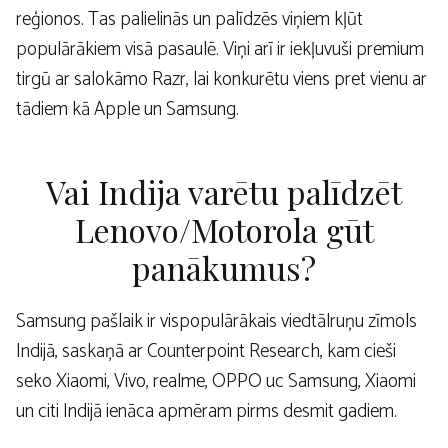
reģionos. Tas palielinās un palīdzēs viņiem kļūt
populārākiem visā pasaulē. Viņi arī ir iekļuvuši premium
tirgū ar salokāmo Razr, lai konkurētu viens pret vienu ar
tādiem kā Apple un Samsung.
Vai Indija varētu palīdzēt
Lenovo/Motorola gūt
panākumus?
Samsung pašlaik ir vispopulārākais viedtālruņu zīmols
Indijā, saskaņā ar Counterpoint Research, kam cieši
seko Xiaomi, Vivo, realme, OPPO uc Samsung, Xiaomi
un citi Indijā ienāca apmēram pirms desmit gadiem.