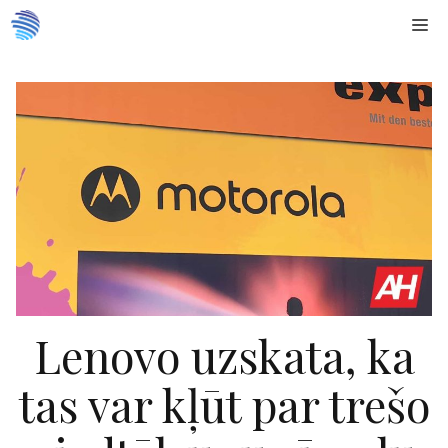
Doties
Me
uz
saturu
Lenovo uzskata, ka
tas var kļūt par trešo