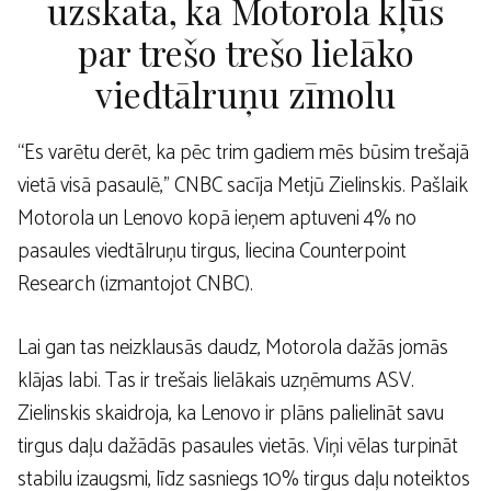
uzskata, ka Motorola kļūs
par trešo trešo lielāko
viedtālruņu zīmolu
“Es varētu derēt, ka pēc trim gadiem mēs būsim trešajā
vietā visā pasaulē,” CNBC sacīja Metjū Zielinskis. Pašlaik
Motorola un Lenovo kopā ieņem aptuveni 4% no
pasaules viedtālruņu tirgus, liecina Counterpoint
Research (izmantojot CNBC).
Lai gan tas neizklausās daudz, Motorola dažās jomās
klājas labi. Tas ir trešais lielākais uzņēmums ASV.
Zielinskis skaidroja, ka Lenovo ir plāns palielināt savu
tirgus daļu dažādās pasaules vietās. Viņi vēlas turpināt
stabilu izaugsmi, līdz sasniegs 10% tirgus daļu noteiktos