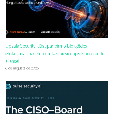
Upsala Security kļūst par pirmo blokķēdes
izlūkošanas uzņēmumu, kas pievienojas kiberdraudu
aliansei
6 de augusts de 2026