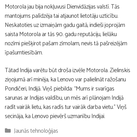
Motorola jau bija nokļuvusi Dienvidāzijas valstī. Tās
mantojums palīdzēja tai atjaunot lietotāju uzticību.
Neskatoties uz izmaiņām gadu gaitā, indieši joprojām
saista Motorola ar tās 90. gadu reputāciju, lielāku
nozīmi piešķirot pašam zīmolam, nevis tā pašreizējām
īpašumtiesībām.
Tātad Indija varētu būt droša izvēle Motorola. Zielinskis
ziņojumā arī minēja, ka Lenovo var palielināt ražošanu
Pondičeri, Indijā. Viņš piebilda: “Mums ir svarīgas
sarunas ar Indijas valdību, un mēs arī plānojam Indijā
radīt vairāk lietu, kas radīs tur vairāk darba vietu.” Viņš
secināja, ka Lenovo pievērš uzmanību Indijai.
Kategorijas
Jaunās tehnoloģijas