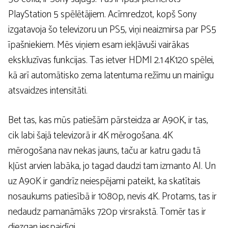
PlayStation 5 spēlētājiem. Acīmredzot, kopš Sony
izgatavoja šo televizoru un PS5, viņi neaizmirsa par PS5
īpašniekiem. Mēs viņiem esam iekļāvuši vairākas
ekskluzīvas funkcijas. Tas ietver HDMI 2.1 4K120 spēlei,
kā arī automātisko zema latentuma režīmu un mainīgu
atsvaidzes intensitāti.
Bet tas, kas mūs patiešām pārsteidza ar A90K, ir tas,
cik labi šajā televizorā ir 4K mērogošana. 4K
mērogošana nav nekas jauns, taču ar katru gadu tā
kļūst arvien labāka, jo tagad daudzi tam izmanto AI. Un
uz A90K ir gandrīz neiespējami pateikt, ka skatītais
nosaukums patiesībā ir 1080p, nevis 4K. Protams, tas ir
nedaudz pamanāmāks 720p virsrakstā. Tomēr tas ir
diezgan iespaidīgi.