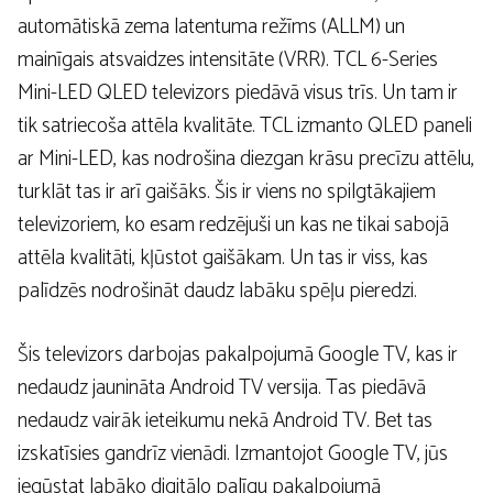
automātiskā zema latentuma režīms (ALLM) un
mainīgais atsvaidzes intensitāte (VRR). TCL 6-Series
Mini-LED QLED televizors piedāvā visus trīs. Un tam ir
tik satriecoša attēla kvalitāte. TCL izmanto QLED paneli
ar Mini-LED, kas nodrošina diezgan krāsu precīzu attēlu,
turklāt tas ir arī gaišāks. Šis ir viens no spilgtākajiem
televizoriem, ko esam redzējuši un kas ne tikai sabojā
attēla kvalitāti, kļūstot gaišākam. Un tas ir viss, kas
palīdzēs nodrošināt daudz labāku spēļu pieredzi.
Šis televizors darbojas pakalpojumā Google TV, kas ir
nedaudz jaunināta Android TV versija. Tas piedāvā
nedaudz vairāk ieteikumu nekā Android TV. Bet tas
izskatīsies gandrīz vienādi. Izmantojot Google TV, jūs
iegūstat labāko digitālo palīgu pakalpojumā