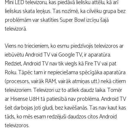
Mini LED televizoru, kas piedāvā lielisku attēlu, kā arī
lieliskus skata leņķus. Tas nozīmē, ka cilvēku grupa bez
problēmām var skatīties Super Bowl izcīņu šajā
televizorā.
Viens no triecieniem, ko esmu piedzīvojis televizoros ar
iebūvētu Android TV vai Google TV, ir aparatūra.
Redziet, Android TV nav tik viegls kā Fire TV vai pat
Roku. Tāpēc tam ir nepieciešama spēcīgāka aparatūra
(procesors, vairāk RAM, vairāk atmiņas utt.) nekā citiem
televizoriem. Televizori uz to atliek daudz laika. Tomēr
ar Hisense U8H tā patiesībā nav problēma. Android TV
šeit darbojas ļoti gludi, bez kavēšanās. Tas nav kaut kas
tāds, ko mēs esam redzējuši daudzos citos Android
televizoros.