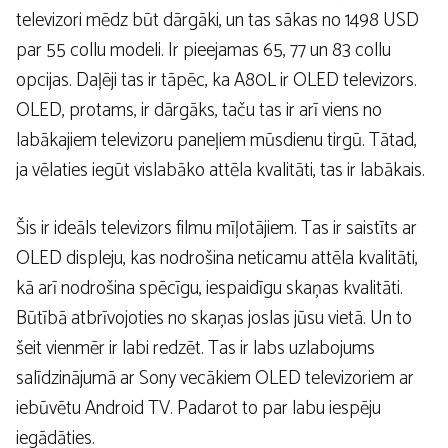
televizori mēdz būt dārgāki, un tas sākas no 1498 USD
par 55 collu modeli. Ir pieejamas 65, 77 un 83 collu
opcijas. Daļēji tas ir tāpēc, ka A80L ir OLED televizors.
OLED, protams, ir dārgāks, taču tas ir arī viens no
labākajiem televizoru paneļiem mūsdienu tirgū. Tātad,
ja vēlaties iegūt vislabāko attēla kvalitāti, tas ir labākais.
Šis ir ideāls televizors filmu mīļotājiem. Tas ir saistīts ar
OLED displeju, kas nodrošina neticamu attēla kvalitāti,
kā arī nodrošina spēcīgu, iespaidīgu skaņas kvalitāti.
Būtībā atbrīvojoties no skaņas joslas jūsu vietā. Un to
šeit vienmēr ir labi redzēt. Tas ir labs uzlabojums
salīdzinājumā ar Sony vecākiem OLED televizoriem ar
iebūvētu Android TV. Padarot to par labu iespēju
iegādāties.