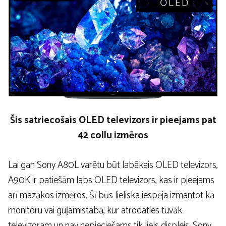
Šis satriecošais OLED televizors ir pieejams pat
42 collu izmēros
Lai gan Sony A80L varētu būt labākais OLED televizors,
A90K ir patiešām labs OLED televizors, kas ir pieejams
arī mazākos izmēros. Šī būs lieliska iespēja izmantot kā
monitoru vai guļamistabā, kur atrodaties tuvāk
televizoram un nav nepieciešams tik liels displejs. Sony