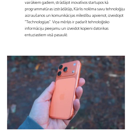
vairākiem gadiem, strādājot inovatīvos startupos kā
programmatūras izstrādātājs, Kārlis nolēma savu tehnoloģiju
aizraušanos un komunikācijas mīlestību apvienot, izveidojot
"Technologijas". Viņa mērķis ir padarīt tehnoloģisko
informāciju pieejamu un izveidot kopieni datorikas
entuziastiem visā pasaulē.