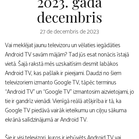
2023. gada
decembris
27 de decembris de 2023
Vai meklējat jaunu televizoru un vēlaties iegādāties
Android TV savām mājām? Tad jūs esat nonācis īstajā
vietā. Šajā rakstā mēs uzskaitīsim desmit labākos
Android TV, kas pašlaik ir pieejami. Daudzi no šiem
televizoriem izmanto Google TV, tāpēc terminus
“Android TV” un “Google TV” izmantosim aizvietojami, jo
tie ir gandrīz vienādi. Vienīgā reālā atšķirība ir tā, ka
Google TV piedāvā vairāk ieteikumu un ciļņu sākuma
ekrānā salīdzinājumā ar Android TV.
Šie ir visi televizori, kuros ir iebūvēts Android TV vai