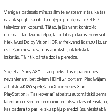
Vienīgais patiesais mīnuss šim televizoram ir tas, ka tas
nav tik spilgts kā citi. Tā daļēji ir problēma ar OLED
televizoriem kopumā. Tātad, ja jūs varat kontrolēt
gaismas daudzumu telpā, tas ir labs pirkums. Sony šeit
ir iekļāvusi Dolby Vision HDR ar frekvenci līdz 120 Hz, un
es tiešām nevaru vārdos aprakstīt, cik lieliski tas
izskatās. Tā ir tik pārsteidzoša pieredze.
Spēlēt ar Sony A80L ir arī prieks. Tas ir pateicoties
nevis vienam, bet diviem HDMI 2.1 portiem. Piedāvājam
atbalstu 4K120 spēlēšanai Xbox Series X un
PlayStation 5. Tas ietver arī atbalstu automātiskā zema
latentuma režīmam un mainīgam atsvaidzes intensitātei,
kas padara to par lielisku spēļu pieredzi jūsu viesistabā.