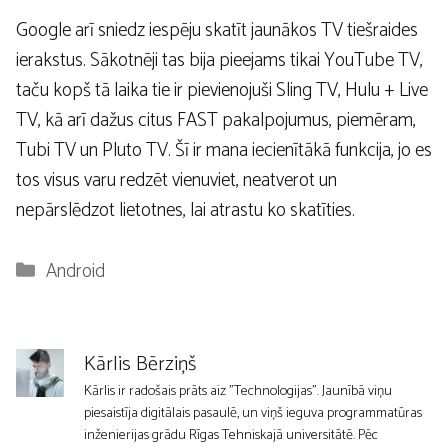
Google arī sniedz iespēju skatīt jaunākos TV tiešraides
ierakstus. Sākotnēji tas bija pieejams tikai YouTube TV,
taču kopš tā laika tie ir pievienojuši Sling TV, Hulu + Live
TV, kā arī dažus citus FAST pakalpojumus, piemēram,
Tubi TV un Pluto TV. Šī ir mana iecienītākā funkcija, jo es
tos visus varu redzēt vienuviet, neatverot un
nepārslēdzot lietotnes, lai atrastu ko skatīties.
Kategorijas
Android
Kārlis Bērziņš
Kārlis ir radošais prāts aiz "Technologijas". Jaunībā viņu
piesaistīja digitālais pasaulē, un viņš ieguva programmatūras
inženierijas grādu Rīgas Tehniskajā universitātē. Pēc