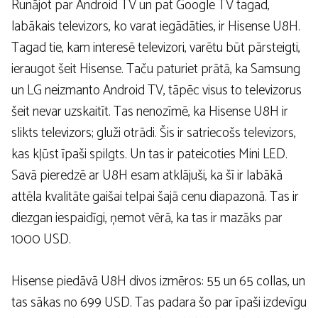
Runājot par Android TV un pat Google TV tagad,
labākais televizors, ko varat iegādāties, ir Hisense U8H.
Tagad tie, kam interesē televizori, varētu būt pārsteigti,
ieraugot šeit Hisense. Taču paturiet prātā, ka Samsung
un LG neizmanto Android TV, tāpēc visus to televizorus
šeit nevar uzskaitīt. Tas nenozīmē, ka Hisense U8H ir
slikts televizors; gluži otrādi. Šis ir satriecošs televizors,
kas kļūst īpaši spilgts. Un tas ir pateicoties Mini LED.
Savā pieredzē ar U8H esam atklājuši, ka šī ir labākā
attēla kvalitāte gaišai telpai šajā cenu diapazonā. Tas ir
diezgan iespaidīgi, ņemot vērā, ka tas ir mazāks par
1000 USD.
Hisense piedāvā U8H divos izmēros: 55 un 65 collas, un
tas sākas no 699 USD. Tas padara šo par īpaši izdevīgu