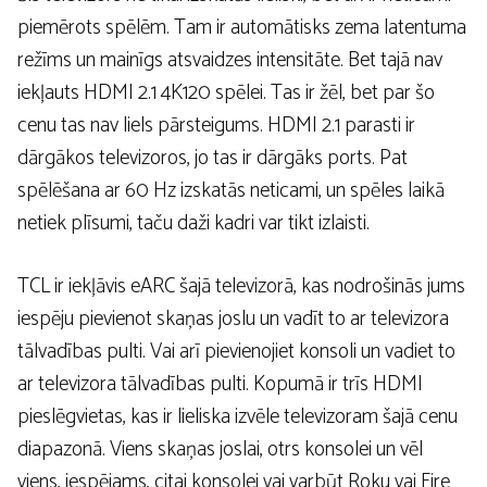
piemērots spēlēm. Tam ir automātisks zema latentuma
režīms un mainīgs atsvaidzes intensitāte. Bet tajā nav
iekļauts HDMI 2.1 4K120 spēlei. Tas ir žēl, bet par šo
cenu tas nav liels pārsteigums. HDMI 2.1 parasti ir
dārgākos televizoros, jo tas ir dārgāks ports. Pat
spēlēšana ar 60 Hz izskatās neticami, un spēles laikā
netiek plīsumi, taču daži kadri var tikt izlaisti.
TCL ir iekļāvis eARC šajā televizorā, kas nodrošinās jums
iespēju pievienot skaņas joslu un vadīt to ar televizora
tālvadības pulti. Vai arī pievienojiet konsoli un vadiet to
ar televizora tālvadības pulti. Kopumā ir trīs HDMI
pieslēgvietas, kas ir lieliska izvēle televizoram šajā cenu
diapazonā. Viens skaņas joslai, otrs konsolei un vēl
viens, iespējams, citai konsolei vai varbūt Roku vai Fire