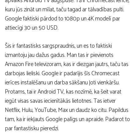
apvalks Android TV augšpusē. Tā ir Chromecast ierīce,
kuru jūs zināt un mīlat, taču tagad ar tālvadības pulti.
Google faktiski pārdod to 1080p un 4K modelī par
attiecīgi 30 un 50 USD.
Šis ir fantastisks sargspraudnis, un es to faktiski
izmantoju jau dažus gadus. Man tas ir pievienots
Amazon Fire televizoram, kas ir diezgan jautrs, taču tas
darbojas lieliski. Google ir padarījis šīs Chromecast
ierīces instalēšanu un darba sākšanu ļoti vienkāršu.
Protams, tai ir Android TV, kas nozīmē, ka šeit varat
iegūt visas savas iecienītākās lietotnes. Tas ietver
Netflix, Hulu, YouTube, Max un daudz ko citu. Papildus
tam, ka ir iekļauts Google palīgs un apraide. Padarot to
par fantastisku pieredzi.