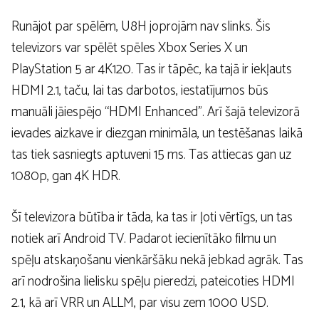
Runājot par spēlēm, U8H joprojām nav slinks. Šis
televizors var spēlēt spēles Xbox Series X un
PlayStation 5 ar 4K120. Tas ir tāpēc, ka tajā ir iekļauts
HDMI 2.1, taču, lai tas darbotos, iestatījumos būs
manuāli jāiespējo “HDMI Enhanced”. Arī šajā televizorā
ievades aizkave ir diezgan minimāla, un testēšanas laikā
tas tiek sasniegts aptuveni 15 ms. Tas attiecas gan uz
1080p, gan 4K HDR.
Šī televizora būtība ir tāda, ka tas ir ļoti vērtīgs, un tas
notiek arī Android TV. Padarot iecienītāko filmu un
spēļu atskaņošanu vienkāršāku nekā jebkad agrāk. Tas
arī nodrošina lielisku spēļu pieredzi, pateicoties HDMI
2.1, kā arī VRR un ALLM, par visu zem 1000 USD.