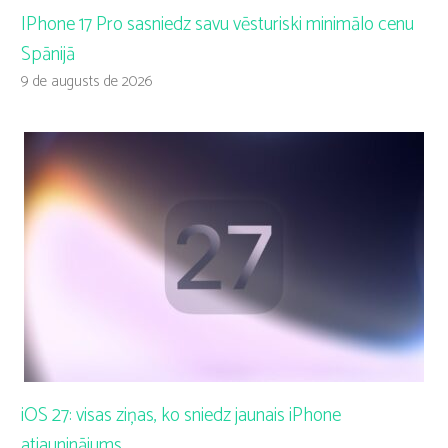
IPhone 17 Pro sasniedz savu vēsturiski minimālo cenu
Spānijā
9 de augusts de 2026
iOS 27: visas ziņas, ko sniedz jaunais iPhone
atjauninājums