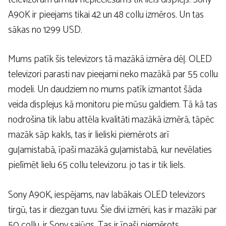
A90K ir pieejams tikai 42 un 48 collu izmēros. Un tas
sākas no 1299 USD.
Mums patīk šis televizors tā mazākā izmēra dēļ. OLED
televizori parasti nav pieejami neko mazākā par 55 collu
modeli. Un daudziem no mums patīk izmantot šāda
veida displejus kā monitoru pie mūsu galdiem. Tā kā tas
nodrošina tik labu attēla kvalitāti mazākā izmērā, tāpēc
mazāk sāp kakls, tas ir lieliski piemērots arī
guļamistabā, īpaši mazākā guļamistabā, kur nevēlaties
pielīmēt lielu 65 collu televizoru. jo tas ir tik liels.
Sony A90K, iespējams, nav labākais OLED televizors
tirgū, tas ir diezgan tuvu. Šie divi izmēri, kas ir mazāki par
50 collu, ir Sony sajūgs. Tas ir īpaši piemērots