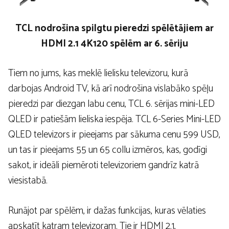
TCL nodrošina spilgtu pieredzi spēlētājiem ar
HDMI 2.1 4K120 spēlēm ar 6. sēriju
Tiem no jums, kas meklē lielisku televizoru, kurā
darbojas Android TV, kā arī nodrošina vislabāko spēļu
pieredzi par diezgan labu cenu, TCL 6. sērijas mini-LED
QLED ir patiešām lieliska iespēja. TCL 6-Series Mini-LED
QLED televizors ir pieejams par sākuma cenu 599 USD,
un tas ir pieejams 55 un 65 collu izmēros, kas, godīgi
sakot, ir ideāli piemēroti televizoriem gandrīz katrā
viesistabā.
Runājot par spēlēm, ir dažas funkcijas, kuras vēlaties
apskatīt katram televizoram. Tie ir HDMI 2.1,