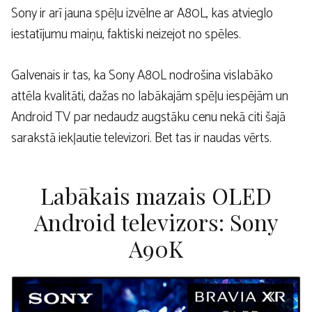
Sony ir arī jauna spēļu izvēlne ar A80L, kas atvieglo
iestatījumu maiņu, faktiski neizejot no spēles.
Galvenais ir tas, ka Sony A80L nodrošina vislabāko
attēla kvalitāti, dažas no labākajām spēļu iespējām un
Android TV par nedaudz augstāku cenu nekā citi šajā
sarakstā iekļautie televizori. Bet tas ir naudas vērts.
Labākais mazais OLED
Android televizors: Sony
A90K