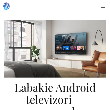
Doties
Me
uz
saturu
Labākie Android
televizori —