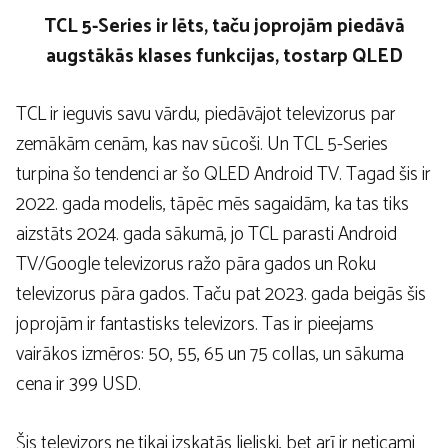
TCL 5-Series ir lēts, taču joprojām piedāvā
augstākās klases funkcijas, tostarp QLED
TCL ir ieguvis savu vārdu, piedāvājot televizorus par
zemākām cenām, kas nav sūcoši. Un TCL 5-Series
turpina šo tendenci ar šo QLED Android TV. Tagad šis ir
2022. gada modelis, tāpēc mēs sagaidām, ka tas tiks
aizstāts 2024. gada sākumā, jo TCL parasti Android
TV/Google televizorus ražo pāra gados un Roku
televizorus pāra gados. Taču pat 2023. gada beigās šis
joprojām ir fantastisks televizors. Tas ir pieejams
vairākos izmēros: 50, 55, 65 un 75 collas, un sākuma
cena ir 399 USD.
Šis televizors ne tikai izskatās lieliski, bet arī ir neticami