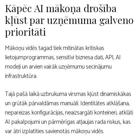
Kāpēc AI mākoņa drošība
kļūst par uzņēmuma galveno
prioritāti
Mākoņu vidēs tagad tiek mitinātas kritiskas
lietojumprogrammas, sensitīvi biznesa dati, API, AI
modeļi un arvien vairāk uzņēmumu secinājumu
infrastruktūra.
Tajā pašā laikā uzbrukuma virsmas kļūst dinamiskākas
un grūtāk pārvaldāmas manuāli. Identitātes atklāšana,
nepareizas konfigurācijas, neaizsargāti konteineri, atklāti
AI pakalpojumi un pārmērīgas atļaujas rada riskus, kas
var ātri izplatīties savienotās mākoņu vidēs.