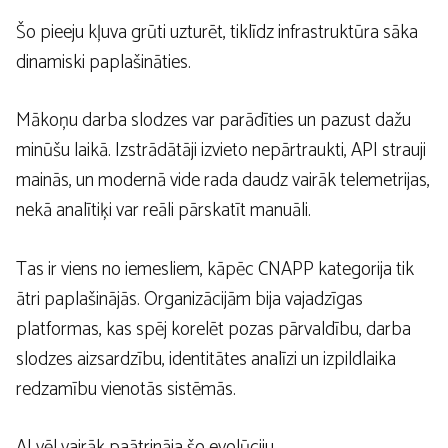
Šo pieeju kļuva grūti uzturēt, tiklīdz infrastruktūra sāka
dinamiski paplašināties.
Mākoņu darba slodzes var parādīties un pazust dažu
minūšu laikā. Izstrādātāji izvieto nepārtraukti, API strauji
mainās, un modernā vide rada daudz vairāk telemetrijas,
nekā analītiķi var reāli pārskatīt manuāli.
Tas ir viens no iemesliem, kāpēc CNAPP kategorija tik
ātri paplašinājās. Organizācijām bija vajadzīgas
platformas, kas spēj korelēt pozas pārvaldību, darba
slodzes aizsardzību, identitātes analīzi un izpildlaika
redzamību vienotās sistēmās.
AI vēl vairāk paātrināja šo evolūciju.