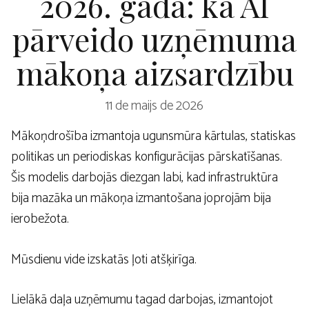
2026. gadā: kā AI
pārveido uzņēmuma
mākoņa aizsardzību
11 de maijs de 2026
Mākoņdrošība izmantoja ugunsmūra kārtulas, statiskas
politikas un periodiskas konfigurācijas pārskatīšanas.
Šis modelis darbojās diezgan labi, kad infrastruktūra
bija mazāka un mākoņa izmantošana joprojām bija
ierobežota.
Mūsdienu vide izskatās ļoti atšķirīga.
Lielākā daļa uzņēmumu tagad darbojas, izmantojot