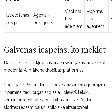
Vispirms
Vispirms
Izvietošanas
Aģents +
bez
bez
pieeja
Bezaģents
aģentiem
aģentiem
Galvenās iespējas, ko meklēt
Dažas iespējas ir kļuvušas arvien svarīgākas, novērtējot
modernās AI mākoņa drošības platformas.
Spēcīga CSPM un darba slodzes aizsardzība joprojām
ir pamats, taču organizācijas arī pievērš lielāku
uzmanību identitātes iedarbības analīzei, AI darba
slodzes redzamībai un izpildlaika aizsardzībai