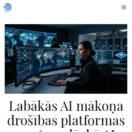
Doties
Me
uz
saturu
Labākās AI mākoņa
drošības platformas