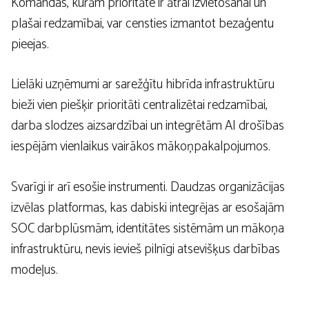
Komandas, kurām prioritāte ir ātrai izvietošanai un
plašai redzamībai, var censties izmantot bezaģentu
pieejas.
Lielāki uzņēmumi ar sarežģītu hibrīda infrastruktūru
bieži vien piešķir prioritāti centralizētai redzamībai,
darba slodzes aizsardzībai un integrētām AI drošības
iespējām vienlaikus vairākos mākoņpakalpojumos.
Svarīgi ir arī esošie instrumenti. Daudzas organizācijas
izvēlas platformas, kas dabiski integrējas ar esošajām
SOC darbplūsmām, identitātes sistēmām un mākoņa
infrastruktūru, nevis ievieš pilnīgi atsevišķus darbības
modeļus.