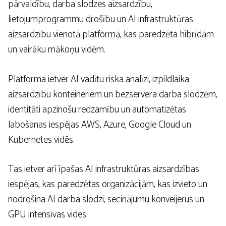
pārvaldību, darba slodzes aizsardzību,
lietojumprogrammu drošību un AI infrastruktūras
aizsardzību vienotā platformā, kas paredzēta hibrīdām
un vairāku mākoņu vidēm.
Platforma ietver AI vadītu riska analīzi, izpildlaika
aizsardzību konteineriem un bezservera darba slodzēm,
identitāti apzinošu redzamību un automatizētas
labošanas iespējas AWS, Azure, Google Cloud un
Kubernetes vidēs.
Tas ietver arī īpašas AI infrastruktūras aizsardzības
iespējas, kas paredzētas organizācijām, kas izvieto un
nodrošina AI darba slodzi, secinājumu konveijerus un
GPU intensīvas vides.