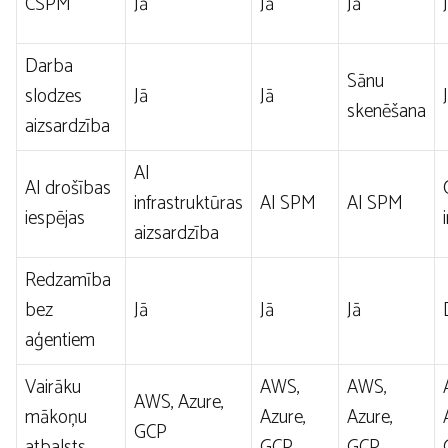
CSPM
Jā
Jā
Jā
Darba
Sānu
slodzes
Jā
Jā
skenēšana
aizsardzība
AI
AI drošības
infrastruktūras
AI SPM
AI SPM
iespējas
aizsardzība
Redzamība
bez
Jā
Jā
Jā
aģentiem
Vairāku
AWS,
AWS,
AWS, Azure,
mākoņu
Azure,
Azure,
GCP
atbalsts
GCP
GCP