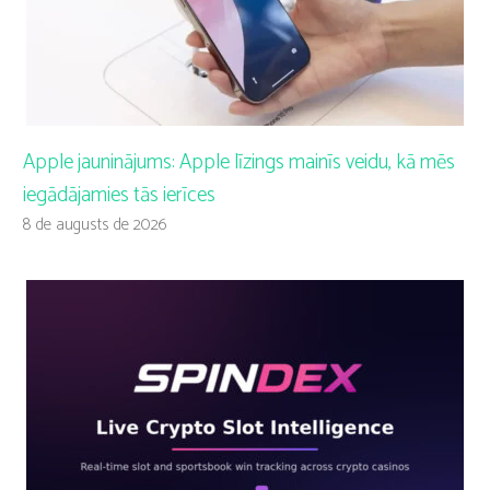
Apple jauninājums: Apple līzings mainīs veidu, kā mēs
iegādājamies tās ierīces
8 de augusts de 2026