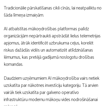
Tradicionālie pārskatīšanas cikli cīnās, lai neatpaliktu no
šāda līmeņa izmaiņām.
AI atbalstītas mākoņdrošības platformas palīdz
organizācijām nepārtraukti apstrādāt lielus telemetrijas
apjomus, ātrāk identificēt uzbrukuma ceļus, korelēt
riskus dažādās vidēs un automatizēt atlīdzināšanas
lēmumus, kas pretējā gadījumā noslogotu drošības
komandas.
Daudziem uzņēmumiem AI mākoņdrošība vairs netiek
uzskatīta par nākotnes investīciju kategoriju. Tā arvien
vairāk tiek uzskatīta par galveno operatīvo
infrastruktūru modernu mākoņu vides nodrošināšanai