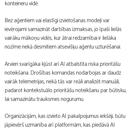
konteineru vidē.
Bez aģentiem vai elastīgi izvietošanas modeļi var
ievērojami samazināt darbības izmaksas, jo īpaši lielās
vairāku mākoņu vidēs, kur ātrai redzamībai ir lielāka
nozīme nekā desmitiem atsevišķu aģentu uzturēšanai.
Arvien svarīgāka kļūst arī AI atbalstīta riska prioritāšu
noteikšana. Drošības komandas nodarbojas ar daudz
vairāk telemetrijas, nekā tās var reāli analizēt manuāli,
padarot kontekstuālo prioritāšu noteikšanu par būtisku,
lai samazinātu trauksmes nogurumu.
Organizācijām, kas izvieto AI pakalpojumus iekšēji, būtu
jāpievērš uzmanība arī platformām, kas piedāvā AI