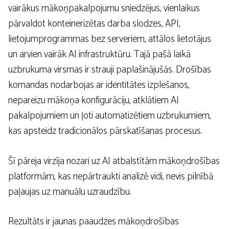
vairākus mākoņpakalpojumu sniedzējus, vienlaikus
pārvaldot konteinerizētas darba slodzes, API,
lietojumprogrammas bez serveriem, attālos lietotājus
un arvien vairāk AI infrastruktūru. Tajā pašā laikā
uzbrukuma virsmas ir strauji paplašinājušās. Drošības
komandas nodarbojas ar identitātes izplešanos,
nepareizu mākoņa konfigurāciju, atklātiem AI
pakalpojumiem un ļoti automatizētiem uzbrukumiem,
kas apsteidz tradicionālos pārskatīšanas procesus.
Šī pāreja virzīja nozari uz AI atbalstītām mākoņdrošības
platformām, kas nepārtraukti analizē vidi, nevis pilnībā
paļaujas uz manuālu uzraudzību.
Rezultāts ir jaunas paaudzes mākoņdrošības