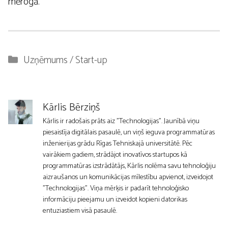
mērogā.
Kategorijas
Uzņēmums / Start-up
Kārlis Bērziņš
Kārlis ir radošais prāts aiz "Technologijas". Jaunībā viņu
piesaistīja digitālais pasaulē, un viņš ieguva programmatūras
inženierijas grādu Rīgas Tehniskajā universitātē. Pēc
vairākiem gadiem, strādājot inovatīvos startupos kā
programmatūras izstrādātājs, Kārlis nolēma savu tehnoloģiju
aizraušanos un komunikācijas mīlestību apvienot, izveidojot
"Technologijas". Viņa mērķis ir padarīt tehnoloģisko
informāciju pieejamu un izveidot kopieni datorikas
entuziastiem visā pasaulē.