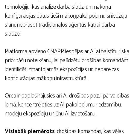
tehnoloģiju, kas analizē darba slodzi un mākoņa
konfigurācijas datus tieši mākoņpakalpojumu sniedzēja
slānī, neprasot tradicionālos aģentus katrai darba
slodzei.
Platforma apvieno CNAPP iespējas ar AI atbalstītu riska
prioritāšu noteikšanu, lai palīdzētu drošības komandām
identificēt izmantojamās ekspozīcijas un nepareizas
konfigurācijas mākoņu infrastruktūrā.
Orca ir paplašinājusies arī AI drošības pozu pārvaldības
jomā, koncentrējoties uz AI pakalpojumu redzamību,
modeļu ekspozīciju un ēnu AI izvietošanu.
Vislabāk piemērots
: drošības komandas, kas vēlas