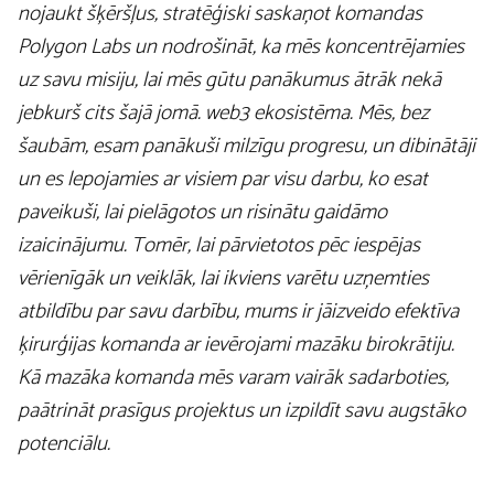
nojaukt šķēršļus, stratēģiski saskaņot komandas
Polygon Labs un nodrošināt, ka mēs koncentrējamies
uz savu misiju, lai mēs gūtu panākumus ātrāk nekā
jebkurš cits šajā jomā. web3 ekosistēma. Mēs, bez
šaubām, esam panākuši milzīgu progresu, un dibinātāji
un es lepojamies ar visiem par visu darbu, ko esat
paveikuši, lai pielāgotos un risinātu gaidāmo
izaicinājumu. Tomēr, lai pārvietotos pēc iespējas
vērienīgāk un veiklāk, lai ikviens varētu uzņemties
atbildību par savu darbību, mums ir jāizveido efektīva
ķirurģijas komanda ar ievērojami mazāku birokrātiju.
Kā mazāka komanda mēs varam vairāk sadarboties,
paātrināt prasīgus projektus un izpildīt savu augstāko
potenciālu.