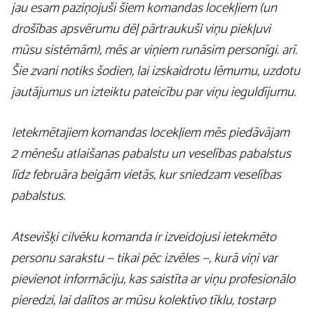
jau esam paziņojuši šiem komandas locekļiem (un
drošības apsvērumu dēļ pārtraukuši viņu piekļuvi
mūsu sistēmām), mēs ar viņiem runāsim personīgi. arī.
Šie zvani notiks šodien, lai izskaidrotu lēmumu, uzdotu
jautājumus un izteiktu pateicību par viņu ieguldījumu.
Ietekmētajiem komandas locekļiem mēs piedāvājam
2 mēnešu atlaišanas pabalstu un veselības pabalstus
līdz februāra beigām vietās, kur sniedzam veselības
pabalstus.
Atsevišķi cilvēku komanda ir izveidojusi ietekmēto
personu sarakstu — tikai pēc izvēles —, kurā viņi var
pievienot informāciju, kas saistīta ar viņu profesionālo
pieredzi, lai dalītos ar mūsu kolektīvo tīklu, tostarp