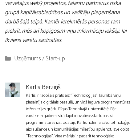
vervētājus web3 projektos, talantu partnerus riska
grupā kapitālsabiedrības un vadītāju pieņemšana
darbā šajā telpā. Kamēr ietekmētās personas tam
piekrīt, mēs arī kopīgosim viņu informāciju iekšēji, lai
ikviens varētu sazināties.
Kategorijas
Uzņēmums / Start-up
Kārlis Bērziņš
Kārlis ir radošais prāts aiz "Technologijas". Jaunībā viņu
piesaistīja digitālais pasaulē, un viņš ieguva programmatūras
inženierijas grādu Rīgas Tehniskajā universitātē. Pēc
vairākiem gadiem, strādājot inovatīvos startupos kā
programmatūras izstrādātājs, Kārlis nolēma savu tehnoloģiju
aizraušanos un komunikācijas mīlestību apvienot, izveidojot
"Technologijas". Viņa mērķis ir padarīt tehnoloģisko