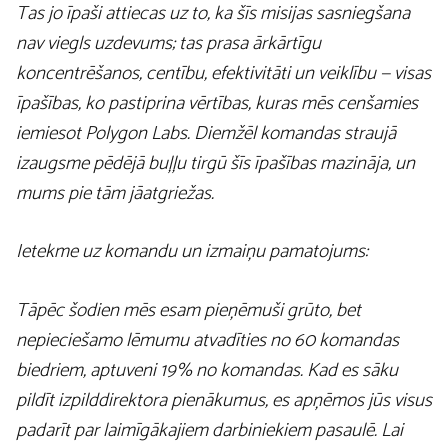
Tas jo īpaši attiecas uz to, ka šīs misijas sasniegšana
nav viegls uzdevums; tas prasa ārkārtīgu
koncentrēšanos, centību, efektivitāti un veiklību — visas
īpašības, ko pastiprina vērtības, kuras mēs cenšamies
iemiesot Polygon Labs. Diemžēl komandas straujā
izaugsme pēdējā buļļu tirgū šīs īpašības mazināja, un
mums pie tām jāatgriežas.
Ietekme uz komandu un izmaiņu pamatojums:
Tāpēc šodien mēs esam pieņēmuši grūto, bet
nepieciešamo lēmumu atvadīties no 60 komandas
biedriem, aptuveni 19% no komandas. Kad es sāku
pildīt izpilddirektora pienākumus, es apņēmos jūs visus
padarīt par laimīgākajiem darbiniekiem pasaulē. Lai