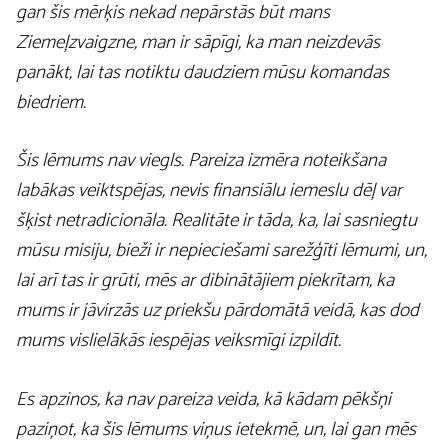
gan šis mērķis nekad nepārstās būt mans
Ziemeļzvaigzne, man ir sāpīgi, ka man neizdevās
panākt, lai tas notiktu daudziem mūsu komandas
biedriem.
Šis lēmums nav viegls. Pareiza izmēra noteikšana
labākas veiktspējas, nevis finansiālu iemeslu dēļ var
šķist netradicionāla. Realitāte ir tāda, ka, lai sasniegtu
mūsu misiju, bieži ir nepieciešami sarežģīti lēmumi, un,
lai arī tas ir grūti, mēs ar dibinātājiem piekrītam, ka
mums ir jāvirzās uz priekšu pārdomātā veidā, kas dod
mums vislielākās iespējas veiksmīgi izpildīt.
Es apzinos, ka nav pareiza veida, kā kādam pēkšņi
paziņot, ka šis lēmums viņus ietekmē, un, lai gan mēs