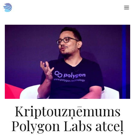
Doties
Me
uz
saturu
Kriptouzņēmums
Polygon Labs atceļ