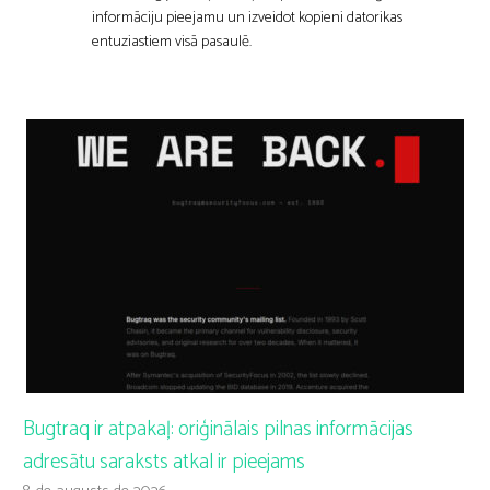
informāciju pieejamu un izveidot kopieni datorikas
entuziastiem visā pasaulē.
Bugtraq ir atpakaļ: oriģinālais pilnas informācijas
adresātu saraksts atkal ir pieejams