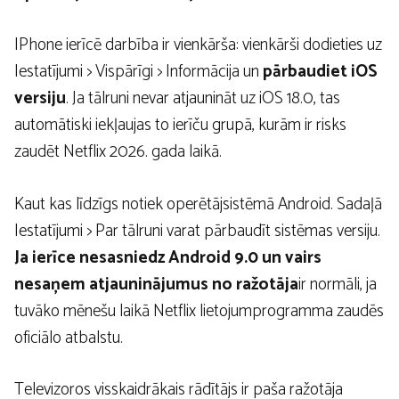
IPhone ierīcē darbība ir vienkārša: vienkārši dodieties uz
Iestatījumi > Vispārīgi > Informācija un
pārbaudiet iOS
versiju
. Ja tālruni nevar atjaunināt uz iOS 18.0, tas
automātiski iekļaujas to ierīču grupā, kurām ir risks
zaudēt Netflix 2026. gada laikā.
Kaut kas līdzīgs notiek operētājsistēmā Android. Sadaļā
Iestatījumi > Par tālruni varat pārbaudīt sistēmas versiju.
Ja ierīce nesasniedz Android 9.0 un vairs
nesaņem atjauninājumus no ražotāja
ir normāli, ja
tuvāko mēnešu laikā Netflix lietojumprogramma zaudēs
oficiālo atbalstu.
Televizoros visskaidrākais rādītājs ir paša ražotāja