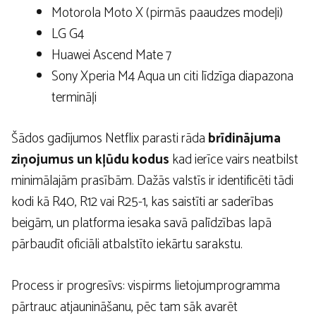
Motorola Moto X (pirmās paaudzes modeļi)
LG G4
Huawei Ascend Mate 7
Sony Xperia M4 Aqua un citi līdzīga diapazona
termināļi
Šādos gadījumos Netflix parasti rāda
brīdinājuma
ziņojumus un kļūdu kodus
kad ierīce vairs neatbilst
minimālajām prasībām. Dažās valstīs ir identificēti tādi
kodi kā R40, R12 vai R25-1, kas saistīti ar saderības
beigām, un platforma iesaka savā palīdzības lapā
pārbaudīt oficiāli atbalstīto iekārtu sarakstu.
Process ir progresīvs: vispirms lietojumprogramma
pārtrauc atjaunināšanu, pēc tam sāk avarēt