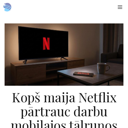
Doties
Me
uz
saturu
Kopš maija Netflix
pārtrauc darbu
mobilajos tālruņos