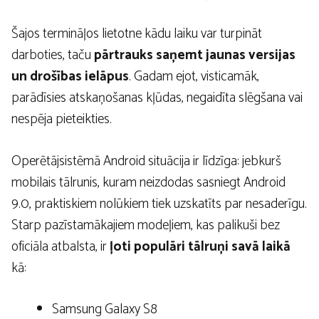
Šajos termināļos lietotne kādu laiku var turpināt
darboties, taču
pārtrauks saņemt jaunas versijas
un drošības ielāpus
. Gadam ejot, visticamāk,
parādīsies atskaņošanas kļūdas, negaidīta slēgšana vai
nespēja pieteikties.
Operētājsistēmā Android situācija ir līdzīga: jebkurš
mobilais tālrunis, kuram neizdodas sasniegt Android
9.0, praktiskiem nolūkiem tiek uzskatīts par nesaderīgu.
Starp pazīstamākajiem modeļiem, kas palikuši bez
oficiāla atbalsta, ir
ļoti populāri tālruņi savā laikā
kā:
Samsung Galaxy S8