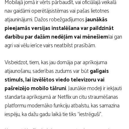
Mobilajā jomā ir vērts pārbaudīt, vai oficiālajā veikalā
nav gaidāmi operētājsistēmas vai pašas lietotnes
atjauninājumi. Dažos robežgadījumos
jaunākās
pieejamās versijas instalēšana var paildzināt
darbību par dažām nedēļām vai mēnešiem
lai gan
agri vai vēlu ierīce vairs neatbilst prasībām.
Visbeidzot, tiem, kas jau domāja par aprīkojuma
atjaunošanu, saderības zudums var būt
galīgais
stimuls, lai izvēlētos viedo televizoru vai
pašreizējo mobilo tālruni
. Jaunākie modeļi ir iekļauti
standarta aprīkojumā ar Netflix un citu straumēšanas
platformu modernāko funkciju atbalstu, kas samazina
iespēju, ka dažu gadu laikā tie tiks “iestrēguši”.