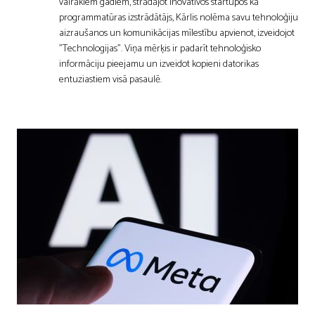
vairākiem gadiem, strādājot inovatīvos startupos kā
programmatūras izstrādātājs, Kārlis nolēma savu tehnoloģiju
aizraušanos un komunikācijas mīlestību apvienot, izveidojot
"Technologijas". Viņa mērķis ir padarīt tehnoloģisko
informāciju pieejamu un izveidot kopieni datorikas
entuziastiem visā pasaulē.