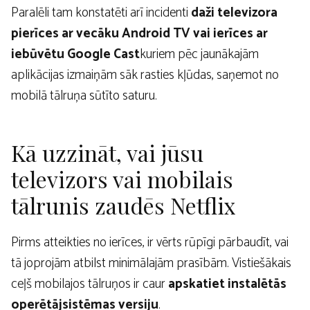
Paralēli tam konstatēti arī incidenti
daži televizora
pierīces ar vecāku Android TV vai ierīces ar
iebūvētu Google Cast
kuriem pēc jaunākajām
aplikācijas izmaiņām sāk rasties kļūdas, saņemot no
mobilā tālruņa sūtīto saturu.
Kā uzzināt, vai jūsu
televizors vai mobilais
tālrunis zaudēs Netflix
Pirms atteikties no ierīces, ir vērts rūpīgi pārbaudīt, vai
tā joprojām atbilst minimālajām prasībām. Vistiešākais
ceļš mobilajos tālruņos ir caur
apskatiet instalētās
operētājsistēmas versiju
.