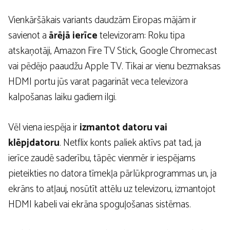
Vienkāršākais variants daudzām Eiropas mājām ir
savienot a
ārējā ierīce
televizoram: Roku tipa
atskaņotāji, Amazon Fire TV Stick, Google Chromecast
vai pēdējo paaudžu Apple TV. Tikai ar vienu bezmaksas
HDMI portu jūs varat pagarināt veca televizora
kalpošanas laiku gadiem ilgi.
Vēl viena iespēja ir
izmantot datoru vai
klēpjdatoru
. Netflix konts paliek aktīvs pat tad, ja
ierīce zaudē saderību, tāpēc vienmēr ir iespējams
pieteikties no datora tīmekļa pārlūkprogrammas un, ja
ekrāns to atļauj, nosūtīt attēlu uz televizoru, izmantojot
HDMI kabeli vai ekrāna spoguļošanas sistēmas.