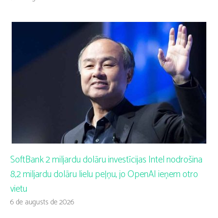
SoftBank 2 miljardu dolāru investīcijas Intel nodrošina
8,2 miljardu dolāru lielu peļņu, jo OpenAI ieņem otro
vietu
6 de augusts de 2026