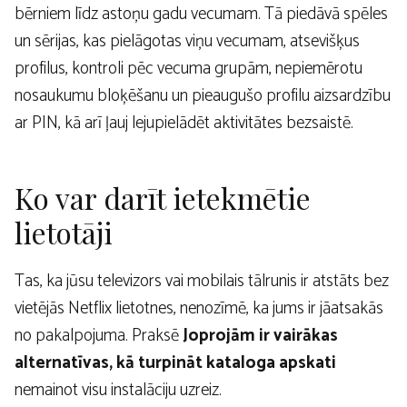
bērniem līdz astoņu gadu vecumam. Tā piedāvā spēles
un sērijas, kas pielāgotas viņu vecumam, atsevišķus
profilus, kontroli pēc vecuma grupām, nepiemērotu
nosaukumu bloķēšanu un pieaugušo profilu aizsardzību
ar PIN, kā arī ļauj lejupielādēt aktivitātes bezsaistē.
Ko var darīt ietekmētie
lietotāji
Tas, ka jūsu televizors vai mobilais tālrunis ir atstāts bez
vietējās Netflix lietotnes, nenozīmē, ka jums ir jāatsakās
no pakalpojuma. Praksē
Joprojām ir vairākas
alternatīvas, kā turpināt kataloga apskati
nemainot visu instalāciju uzreiz.