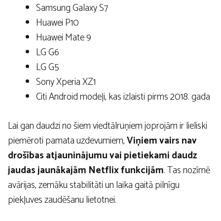
Samsung Galaxy S7
Huawei P10
Huawei Mate 9
LG G6
LG G5
Sony Xperia XZ1
Citi Android modeļi, kas izlaisti pirms 2018. gada
Lai gan daudzi no šiem viedtālruņiem joprojām ir lieliski
piemēroti pamata uzdevumiem,
Viņiem vairs nav
drošības atjauninājumu vai pietiekami daudz
jaudas jaunākajām Netflix funkcijām
. Tas nozīmē
avārijas, zemāku stabilitāti un laika gaitā pilnīgu
piekļuves zaudēšanu lietotnei.