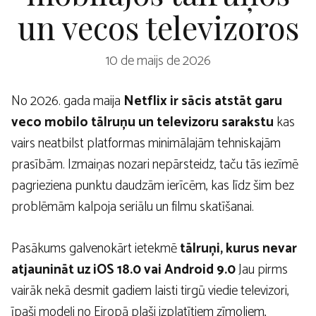
un vecos televizoros
10 de maijs de 2026
No 2026. gada maija
Netflix ir sācis atstāt garu
veco mobilo tālruņu un televizoru sarakstu
kas
vairs neatbilst platformas minimālajām tehniskajām
prasībām. Izmaiņas nozari nepārsteidz, taču tās iezīmē
pagrieziena punktu daudzām ierīcēm, kas līdz šim bez
problēmām kalpoja seriālu un filmu skatīšanai.
Pasākums galvenokārt ietekmē
tālruņi, kurus nevar
atjaunināt uz iOS 18.0 vai Android 9.0
Jau pirms
vairāk nekā desmit gadiem laisti tirgū viedie televizori,
īpaši modeļi no Eiropā plaši izplatītiem zīmoliem,