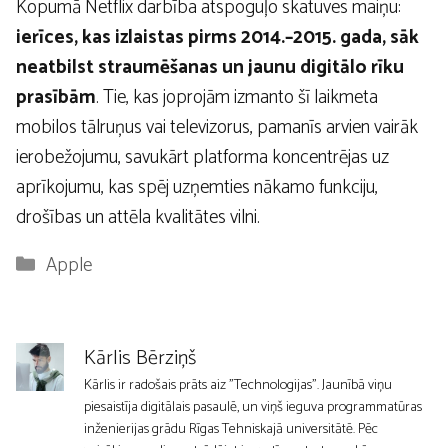
Kopumā Netflix darbība atspoguļo skatuves maiņu:
ierīces, kas izlaistas pirms 2014.–2015. gada, sāk
neatbilst straumēšanas un jaunu digitālo rīku
prasībām
. Tie, kas joprojām izmanto šī laikmeta
mobilos tālruņus vai televizorus, pamanīs arvien vairāk
ierobežojumu, savukārt platforma koncentrējas uz
aprīkojumu, kas spēj uzņemties nākamo funkciju,
drošības un attēla kvalitātes vilni.
Kategorijas
Apple
Kārlis Bērziņš
Kārlis ir radošais prāts aiz "Technologijas". Jaunībā viņu
piesaistīja digitālais pasaulē, un viņš ieguva programmatūras
inženierijas grādu Rīgas Tehniskajā universitātē. Pēc