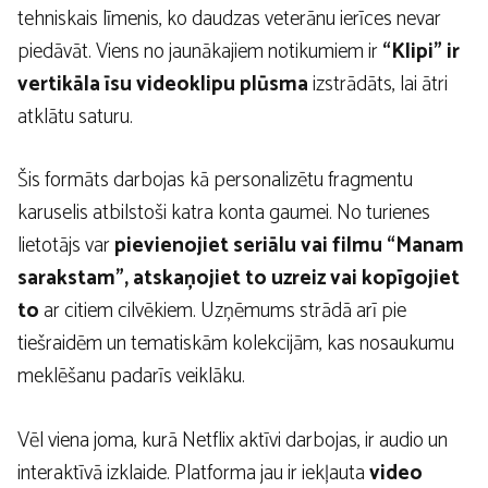
tehniskais līmenis, ko daudzas veterānu ierīces nevar
piedāvāt. Viens no jaunākajiem notikumiem ir
“Klipi” ir
vertikāla īsu videoklipu plūsma
izstrādāts, lai ātri
atklātu saturu.
Šis formāts darbojas kā personalizētu fragmentu
karuselis atbilstoši katra konta gaumei. No turienes
lietotājs var
pievienojiet seriālu vai filmu “Manam
sarakstam”, atskaņojiet to uzreiz vai kopīgojiet
to
ar citiem cilvēkiem. Uzņēmums strādā arī pie
tiešraidēm un tematiskām kolekcijām, kas nosaukumu
meklēšanu padarīs veiklāku.
Vēl viena joma, kurā Netflix aktīvi darbojas, ir audio un
interaktīvā izklaide. Platforma jau ir iekļauta
video