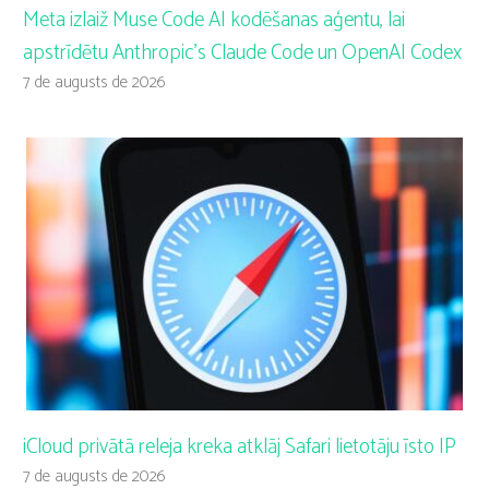
Meta izlaiž Muse Code AI kodēšanas aģentu, lai
apstrīdētu Anthropic’s Claude Code un OpenAI Codex
7 de augusts de 2026
iCloud privātā releja kreka atklāj Safari lietotāju īsto IP
7 de augusts de 2026