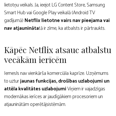
lietotņu veikals. Ja, ieejot LG Content Store, Samsung
Smart Hub vai Google Play veikalā (Android TV
gadījumā)
Netflix lietotne vairs nav pieejama vai
nav atjaunināta
tā ir zīme, ka atbalsts ir pārtraukts.
Kāpēc Netflix atsauc atbalstu
vecākām ierīcēm
Iemesls nav vienkārša komerciāla kaprīze. Uzņēmums
to uztur
jaunas funkcijas, drošības uzlabojumi un
attēla kvalitātes uzlabojumi
Viņiem ir vajadzīgas
modernākas ierīces ar jaudīgākiem procesoriem un
atjauninātām operētājsistēmām.