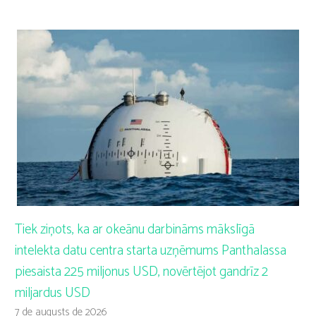
Tiek ziņots, ka ar okeānu darbināms mākslīgā
intelekta datu centra starta uzņēmums Panthalassa
piesaista 225 miljonus USD, novērtējot gandrīz 2
miljardus USD
7 de augusts de 2026