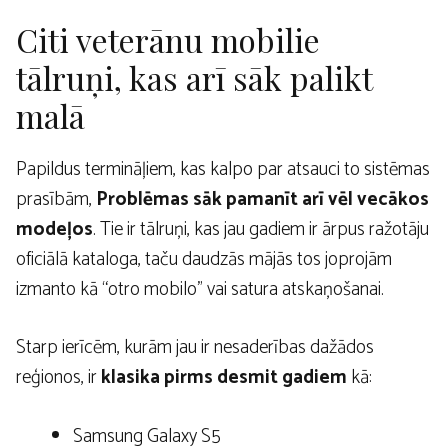
Citi veterānu mobilie
tālruņi, kas arī sāk palikt
malā
Papildus termināļiem, kas kalpo par atsauci to sistēmas
prasībām,
Problēmas sāk pamanīt arī vēl vecākos
modeļos
. Tie ir tālruņi, kas jau gadiem ir ārpus ražotāju
oficiālā kataloga, taču daudzās mājās tos joprojām
izmanto kā “otro mobilo” vai satura atskaņošanai.
Starp ierīcēm, kurām jau ir nesaderības dažādos
reģionos, ir
klasika pirms desmit gadiem
kā:
Samsung Galaxy S5