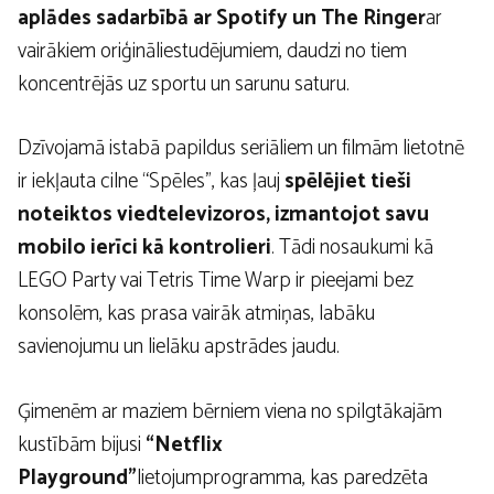
aplādes sadarbībā ar Spotify un The Ringer
ar
vairākiem oriģināliestudējumiem, daudzi no tiem
koncentrējās uz sportu un sarunu saturu.
Dzīvojamā istabā papildus seriāliem un filmām lietotnē
ir iekļauta cilne “Spēles”, kas ļauj
spēlējiet tieši
noteiktos viedtelevizoros, izmantojot savu
mobilo ierīci kā kontrolieri
. Tādi nosaukumi kā
LEGO Party vai Tetris Time Warp ir pieejami bez
konsolēm, kas prasa vairāk atmiņas, labāku
savienojumu un lielāku apstrādes jaudu.
Ģimenēm ar maziem bērniem viena no spilgtākajām
kustībām bijusi
“Netflix
Playground”
lietojumprogramma, kas paredzēta