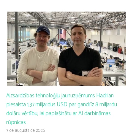
Aizsardzības tehnoloģiju jaunuzņēmums Hadrian
piesaista 1,37 miljardus USD par gandrīz 8 miljardu
dolāru vērtību, lai paplašinātu ar AI darbināmas
rūpnīcas
7 de augusts de 2026