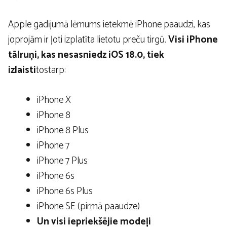
Apple gadījumā lēmums ietekmē iPhone paaudzi, kas
joprojām ir ļoti izplatīta lietotu preču tirgū.
Visi iPhone
tālruņi, kas nesasniedz iOS 18.0, tiek
izlaisti
tostarp:
iPhone X
iPhone 8
iPhone 8 Plus
iPhone 7
iPhone 7 Plus
iPhone 6s
iPhone 6s Plus
iPhone SE (pirmā paaudze)
Un visi iepriekšējie modeļi