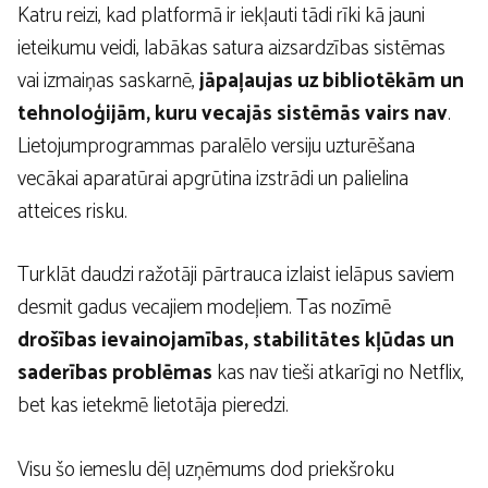
Katru reizi, kad platformā ir iekļauti tādi rīki kā jauni
ieteikumu veidi, labākas satura aizsardzības sistēmas
vai izmaiņas saskarnē,
jāpaļaujas uz bibliotēkām un
tehnoloģijām, kuru vecajās sistēmās vairs nav
.
Lietojumprogrammas paralēlo versiju uzturēšana
vecākai aparatūrai apgrūtina izstrādi un palielina
atteices risku.
Turklāt daudzi ražotāji pārtrauca izlaist ielāpus saviem
desmit gadus vecajiem modeļiem. Tas nozīmē
drošības ievainojamības, stabilitātes kļūdas un
saderības problēmas
kas nav tieši atkarīgi no Netflix,
bet kas ietekmē lietotāja pieredzi.
Visu šo iemeslu dēļ uzņēmums dod priekšroku