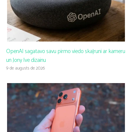
OpenAI sagatavo savu pirmo viedo skaļruni ar kameru
un Jony Ive dizainu
9 de augusts de 2026