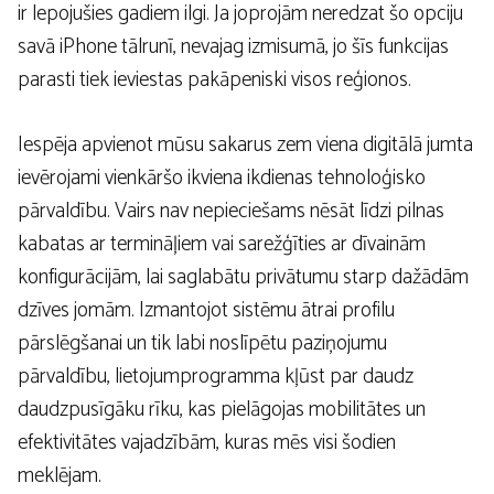
ir lepojušies gadiem ilgi. Ja joprojām neredzat šo opciju
savā iPhone tālrunī, nevajag izmisumā, jo šīs funkcijas
parasti tiek ieviestas pakāpeniski visos reģionos.
Iespēja apvienot mūsu sakarus zem viena digitālā jumta
ievērojami vienkāršo ikviena ikdienas tehnoloģisko
pārvaldību. Vairs nav nepieciešams nēsāt līdzi pilnas
kabatas ar termināļiem vai sarežģīties ar dīvainām
konfigurācijām, lai saglabātu privātumu starp dažādām
dzīves jomām. Izmantojot sistēmu ātrai profilu
pārslēgšanai un tik labi noslīpētu paziņojumu
pārvaldību, lietojumprogramma kļūst par daudz
daudzpusīgāku rīku, kas pielāgojas mobilitātes un
efektivitātes vajadzībām, kuras mēs visi šodien
meklējam.