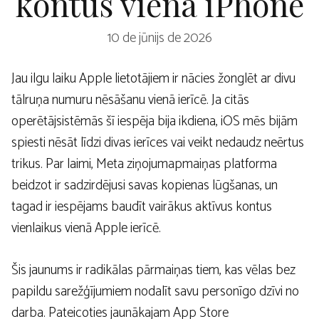
kontus vienā iPhone
10 de jūnijs de 2026
Jau ilgu laiku Apple lietotājiem ir nācies žonglēt ar divu
tālruņa numuru nēsāšanu vienā ierīcē. Ja citās
operētājsistēmās šī iespēja bija ikdiena, iOS mēs bijām
spiesti nēsāt līdzi divas ierīces vai veikt nedaudz neērtus
trikus. Par laimi, Meta ziņojumapmaiņas platforma
beidzot ir sadzirdējusi savas kopienas lūgšanas, un
tagad ir iespējams baudīt vairākus aktīvus kontus
vienlaikus vienā Apple ierīcē.
Šis jaunums ir radikālas pārmaiņas tiem, kas vēlas bez
papildu sarežģījumiem nodalīt savu personīgo dzīvi no
darba. Pateicoties jaunākajam App Store