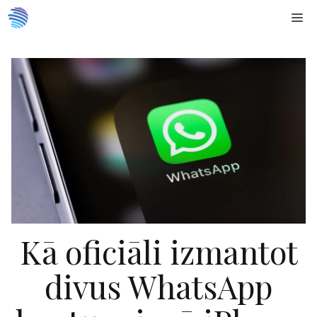
Doties
Me
uz
saturu
Kā oficiāli izmantot
divus WhatsApp