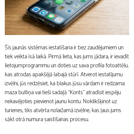
Šīs jaunās sistēmas iestatīšana ir bez zaudējumiem un
tiek veikta īsā laikā. Pirmā lieta, kas jums jādara, ir ievadīt
lietojumprogrammu un doties uz sava profila fotoattēlu,
kas atrodas apakšējā labajā stūrī. Atverot iestatījumu
izvēlni, jūs redzēsiet, ka blakus jūsu vārdam ir redzama
maza bultiņa vai tieši sadaļā “Konts” atradīsit iespēju
nekavējoties pievienot jaunu kontu. Noklikšķinot uz
turienes, tiks atvērta nolaižamā izvēlne, kas ļaus jums
sākt otrā numura saistīšanas procesu.