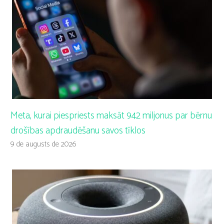
Meta, kurai piespriests maksāt 942 miljonus par bērnu
drošības apdraudēšanu savos tīklos
9 de augusts de 2026