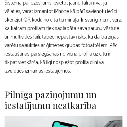
Sistēma palīdzēs jums ievietot jauno tālruni vai, ja
vēlaties, varat izmantot iPhone kā pārī savienotu ierīci,
skenējot QR kodu no cita termināļa. Ir svarīgi ņemt vērā,
ka katram profilam tiek saglabāta sava sarunu vēsture
un multivides faili, tāpēc nepastāv risks, ka darba ziņas
varētu sajaukties ar ģimenes grupas fotoattēliem. Pēc
iestatīšanas pārslēgšanās no viena profila uz citu ir
tikpat vienkārša, kā ilgi nospiežot profila cilni vai
izvēloties izmaiņas iestatījumos.
Pilnīga paziņojumu un
iestatījumu neatkarība