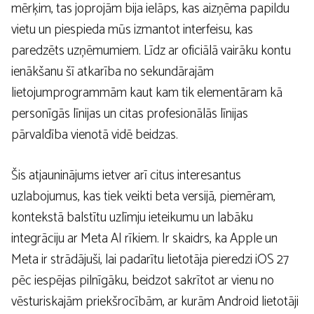
mērķim, tas joprojām bija ielāps, kas aizņēma papildu
vietu un piespieda mūs izmantot interfeisu, kas
paredzēts uzņēmumiem. Līdz ar oficiālā vairāku kontu
ienākšanu šī atkarība no sekundārajām
lietojumprogrammām kaut kam tik elementāram kā
personīgās līnijas un citas profesionālās līnijas
pārvaldība vienotā vidē beidzas.
Šis atjauninājums ietver arī citus interesantus
uzlabojumus, kas tiek veikti beta versijā, piemēram,
kontekstā balstītu uzlīmju ieteikumu un labāku
integrāciju ar Meta AI rīkiem. Ir skaidrs, ka Apple un
Meta ir strādājuši, lai padarītu lietotāja pieredzi iOS 27
pēc iespējas pilnīgāku, beidzot sakrītot ar vienu no
vēsturiskajām priekšrocībām, ar kurām Android lietotāji