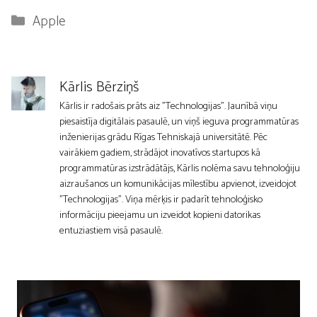
Kategorijas
Apple
Kārlis Bērziņš
Kārlis ir radošais prāts aiz "Technologijas". Jaunībā viņu
piesaistīja digitālais pasaulē, un viņš ieguva programmatūras
inženierijas grādu Rīgas Tehniskajā universitātē. Pēc
vairākiem gadiem, strādājot inovatīvos startupos kā
programmatūras izstrādātājs, Kārlis nolēma savu tehnoloģiju
aizraušanos un komunikācijas mīlestību apvienot, izveidojot
"Technologijas". Viņa mērķis ir padarīt tehnoloģisko
informāciju pieejamu un izveidot kopieni datorikas
entuziastiem visā pasaulē.