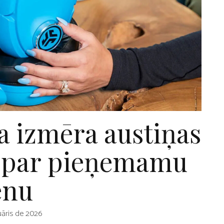
la izmēra austiņas
n par pieņemamu
enu
uāris de 2026