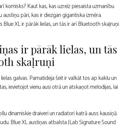
 arī komisks? Kaut kas, kas uzreiz piesaista uzmanību
u austiņu pāri, kas ir diezgan gigantiska izmēra.
lue XL ir pārāk lielas, un tās ir arī Bluetooth skaļruņi.
ņas ir pārāk lielas, un tās
oth skaļruņi
i lielas galvas. Pamatideja šeit ir valkāt tos ap kaklu un
, ievietojot vienu ausi otrā un atskaņot melodijas, lai
lu dinamiskie draiveri un radiatori katrā auss kausiņā.
audu. Blue XL austiņas atbalsta JLab Signature Sound