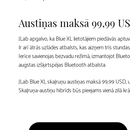
Austiņas maksā 99,99 U
JLab apgalvo, ka Blue XL lietotājiem piedāvās aptuve
Ir arī ātrās uzlādes atbalsts, kas aizņem trīs stunda
Ierīce savienojas bezvadu režīmā, izmantojot Blue
augstas izšķirtspējas Bluetooth atbalsta.
JLab Blue XL skaļruņu austiņas maksā 99,99 USD, un
Skaļruņa-austiņu hibrīds būs pieejams vienā zilā krā