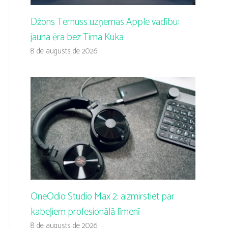
Džons Ternuss uzņemas Apple vadību:
jauna ēra bez Tima Kuka
8 de augusts de 2026
OneOdio Studio Max 2: aizmirstiet par
kabeļiem profesionālā līmenī
8 de augusts de 2026