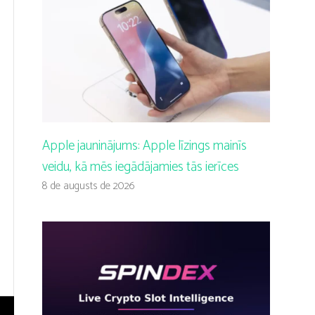
Apple jauninājums: Apple līzings mainīs
veidu, kā mēs iegādājamies tās ierīces
8 de augusts de 2026