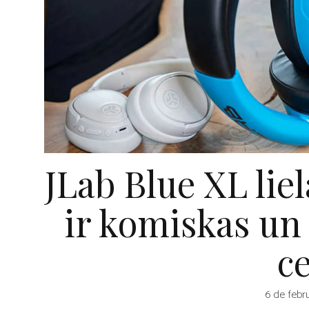
JLab Blue XL lie
ir komiskas u
c
6 de febr