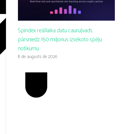
Spindex reāllaika datu cauruļvads
pārsniedz 150 miljonus izsekoto spēļu
notikumu
8 de augusts de 2026