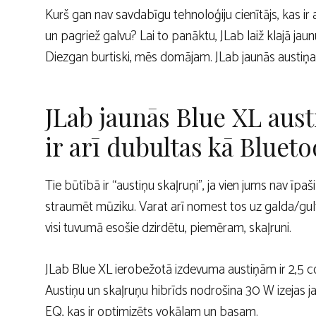
Kurš gan nav savdabīgu tehnoloģiju cienītājs, kas ir
un pagriež galvu? Lai to panāktu, JLab laiž klajā jaun
Diezgan burtiski, mēs domājam. JLab jaunās austiņas B
JLab jaunās Blue XL austi
ir arī dubultas kā Blueto
Tie būtībā ir “austiņu skaļruņi”, ja vien jums nav īpaš
straumēt mūziku. Varat arī nomest tos uz galda/gultas
visi tuvumā esošie dzirdētu, piemēram, skaļruni.
JLab Blue XL ierobežotā izdevuma austiņām ir 2,5 col
Austiņu un skaļruņu hibrīds nodrošina 30 W izejas j
EQ, kas ir optimizēts vokālam un basam.