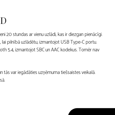
SD
ni 20 stundas ar vienu uzlādi, kas ir diezgan pienācīgi.
s, lai pilnībā uzlādētu, izmantojot USB Type-C portu.
tooth 5.4, izmantojot SBC un AAC kodekus. Tomēr nav
 tās var iegādāties uzņēmuma tiešsaistes veikalā.
sā.