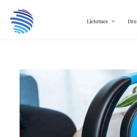
Doties
uz
saturu
Lietotnes
Dro