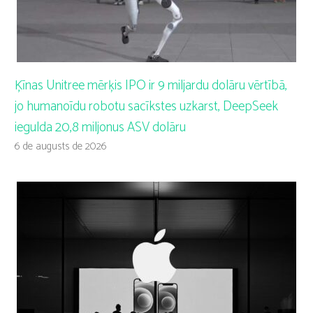
Ķīnas Unitree mērķis IPO ir 9 miljardu dolāru vērtībā,
jo humanoīdu robotu sacīkstes uzkarst, DeepSeek
iegulda 20,8 miljonus ASV dolāru
6 de augusts de 2026