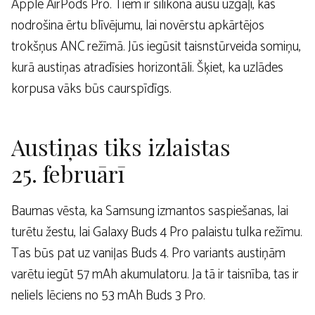
Apple AirPods Pro. Tiem ir silikona ausu uzgaļi, kas
nodrošina ērtu blīvējumu, lai novērstu apkārtējos
trokšņus ANC režīmā. Jūs iegūsit taisnstūrveida somiņu,
kurā austiņas atradīsies horizontāli. Šķiet, ka uzlādes
korpusa vāks būs caurspīdīgs.
Austiņas tiks izlaistas
25. februārī
Baumas vēsta, ka Samsung izmantos saspiešanas, lai
turētu žestu, lai Galaxy Buds 4 Pro palaistu tulka režīmu.
Tas būs pat uz vaniļas Buds 4. Pro variants austiņām
varētu iegūt 57 mAh akumulatoru. Ja tā ir taisnība, tas ir
neliels lēciens no 53 mAh Buds 3 Pro.