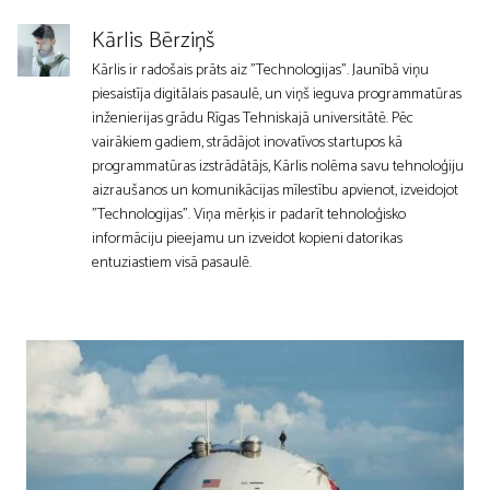
Kārlis Bērziņš
Kārlis ir radošais prāts aiz "Technologijas". Jaunībā viņu
piesaistīja digitālais pasaulē, un viņš ieguva programmatūras
inženierijas grādu Rīgas Tehniskajā universitātē. Pēc
vairākiem gadiem, strādājot inovatīvos startupos kā
programmatūras izstrādātājs, Kārlis nolēma savu tehnoloģiju
aizraušanos un komunikācijas mīlestību apvienot, izveidojot
"Technologijas". Viņa mērķis ir padarīt tehnoloģisko
informāciju pieejamu un izveidot kopieni datorikas
entuziastiem visā pasaulē.