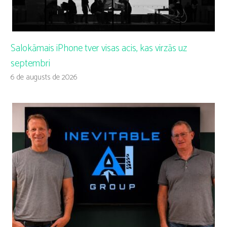
Salokāmais iPhone tver visas acis, kas virzās uz
septembri
6 de augusts de 2026