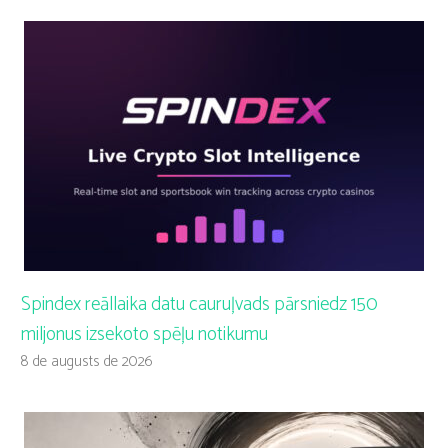
Spindex reāllaika datu cauruļvads pārsniedz 150
miljonus izsekoto spēļu notikumu
8 de augusts de 2026