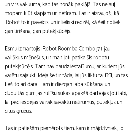
un virs vakuuma, kad tas nonāk paklājā. Tas neļauj
mopam kļūt slapjam un netīram. Tas ir aizraujoši, kā
iRobot to ir paveicis, un ir lieliski redzēt, kā šeit notiek
gan tīrīšana, gan putekļsūcējs.
Esmu izmantojis iRobot Roomba Combo j7+ jau
vairākus mēnešus, un man ļoti patika šis robotu
putekļsūcējs. Tam nav daudz iestatījumu, ar kuriem jūs
varētu sajaukt. Ideja šeit ir tāda, lai jūs liktu tai tīrīt, un tas
tieši to arī dara. Tam ir diezgan laba sūkšana, un
dubultās gumijas rullīšu sukas apakšā darbojas ļoti labi,
lai pēc iespējas vairāk savāktu netīrumus, putekļus un
citus gružus.
Tas ir patiešām piemērots tiem, kam ir mājdzīvnieki, jo