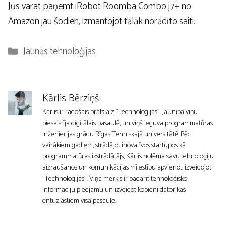
Jūs varat paņemt iRobot Roomba Combo j7+ no
Amazon jau šodien, izmantojot tālāk norādīto saiti.
Kategorijas
Jaunās tehnoloģijas
Kārlis Bērziņš
Kārlis ir radošais prāts aiz "Technologijas". Jaunībā viņu
piesaistīja digitālais pasaulē, un viņš ieguva programmatūras
inženierijas grādu Rīgas Tehniskajā universitātē. Pēc
vairākiem gadiem, strādājot inovatīvos startupos kā
programmatūras izstrādātājs, Kārlis nolēma savu tehnoloģiju
aizraušanos un komunikācijas mīlestību apvienot, izveidojot
"Technologijas". Viņa mērķis ir padarīt tehnoloģisko
informāciju pieejamu un izveidot kopieni datorikas
entuziastiem visā pasaulē.