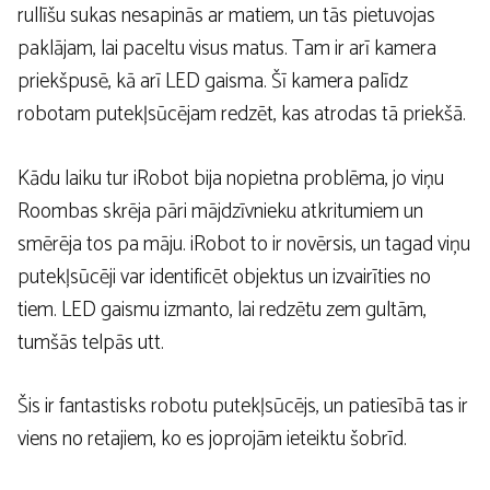
rullīšu sukas nesapinās ar matiem, un tās pietuvojas
paklājam, lai paceltu visus matus. Tam ir arī kamera
priekšpusē, kā arī LED gaisma. Šī kamera palīdz
robotam putekļsūcējam redzēt, kas atrodas tā priekšā.
Kādu laiku tur iRobot bija nopietna problēma, jo viņu
Roombas skrēja pāri mājdzīvnieku atkritumiem un
smērēja tos pa māju. iRobot to ir novērsis, un tagad viņu
putekļsūcēji var identificēt objektus un izvairīties no
tiem. LED gaismu izmanto, lai redzētu zem gultām,
tumšās telpās utt.
Šis ir fantastisks robotu putekļsūcējs, un patiesībā tas ir
viens no retajiem, ko es joprojām ieteiktu šobrīd.