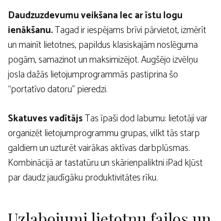
Daudzuzdevumu veikšana lec ar īstu logu
ienākšanu.
Tagad ir iespējams brīvi pārvietot, izmērīt
un mainīt lietotnes, papildus klasiskajām noslēguma
pogām, samazinot un maksimizējot. Augšējo izvēlņu
josla dažās lietojumprogrammās pastiprina šo
“portatīvo datoru” pieredzi.
Skatuves vadītājs
Tas īpaši dod labumu: lietotāji var
organizēt lietojumprogrammu grupas, vilkt tās starp
galdiem un uzturēt vairākas aktīvas darbplūsmas.
Kombinācijā ar tastatūru un skārienpaliktni iPad kļūst
par daudz jaudīgāku produktivitātes rīku.
Uzlabojumi lietotņu failos un