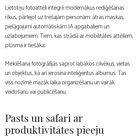
Lietotņu fotoattēli integrē modernākus rediģēšanas
rīkus, pārlejot uz trešajām personām: ātras maskas,
pielāgojumi automātiskām IA apgabaliem un
uzlabojumiem. Tiem, kas strādā ar mobilitātes attēliem,
plūsma ir tiešāka.
Meklēšana fotogrāfijās saprot labākos cilvēkus, vietas
un objektus, kā arī ierosina inteliģentus albumus. Tas
viss nozīmē mazāk laika organizēšanu un vairāk
veidošanu vai publicēšanu.
Pasts un safari ar
produktivitātes pieeju