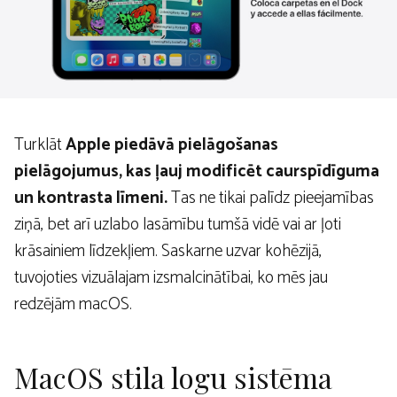
Turklāt
Apple piedāvā pielāgošanas
pielāgojumus, kas ļauj modificēt caurspīdīguma
un kontrasta līmeni.
Tas ne tikai palīdz pieejamības
ziņā, bet arī uzlabo lasāmību tumšā vidē vai ar ļoti
krāsainiem līdzekļiem. Saskarne uzvar kohēzijā,
tuvojoties vizuālajam izsmalcinātībai, ko mēs jau
redzējām macOS.
MacOS stila logu sistēma