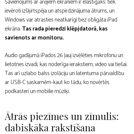
Savienojums ar ārējiem ekrāniem ir elastīgāks: tiek
ievēroti izšķirtspēja un atspirdzinājuma ātrums, un
Windows var atrasties neatkarīgi bez obligāta iPad
ekrāna.
Tas rada pieredzi klēpjdatorā, kas
savienots ar monitoru.
Audio gadījumā iPados 26 ļauj izvēlēties mikrofonu un
lietotnes izvadi, kas noderīga ierakstiem, video vai tiešai.
Tas arī uzlabo balss izolāciju un latentuma pārvaldību
ar USB-C saskarnēm-kaut ko tādu, ko novērtēs
podkasteri un mobilie mūziķi.
Ātrās piezīmes un zīmulis:
dabiskāka rakstīšana