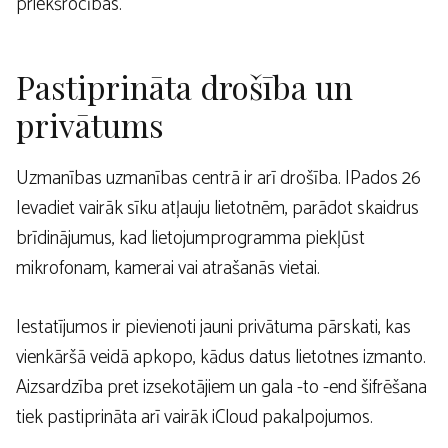
priekšrocības.
Pastiprināta drošība un
privātums
Uzmanības uzmanības centrā ir arī drošība. IPados 26
Ievadiet vairāk sīku atļauju lietotnēm, parādot skaidrus
brīdinājumus, kad lietojumprogramma piekļūst
mikrofonam, kamerai vai atrašanās vietai.
Iestatījumos ir pievienoti jauni privātuma pārskati, kas
vienkāršā veidā apkopo, kādus datus lietotnes izmanto.
Aizsardzība pret izsekotājiem un gala -to -end šifrēšana
tiek pastiprināta arī vairāk iCloud pakalpojumos.