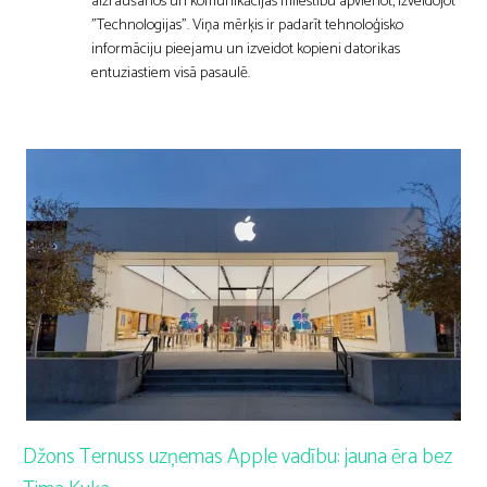
aizraušanos un komunikācijas mīlestību apvienot, izveidojot
"Technologijas". Viņa mērķis ir padarīt tehnoloģisko
informāciju pieejamu un izveidot kopieni datorikas
entuziastiem visā pasaulē.
Džons Ternuss uzņemas Apple vadību: jauna ēra bez