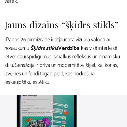
vairāk.
Jauns dizains “šķidrs stikls”
IPados 26 pirmizrāde ir atjaunota vizuālā valoda ar
nosaukumu
Šķidrs stikls
Verdzība
kas visā interfeisā
ietver caurspīdīgumus, smalkus refleksus un dinamisku
stilu. Sensācija ir brīva un modernitāte: šķiet, ka ikonas,
izvēlnes un fondi tagad peld, kas nodrošina
ieskaujošāku estētiku.