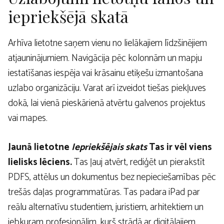
iepriekšējā skatā
Arhīva lietotne saņem vienu no lielākajiem līdzšinējiem
atjauninājumiem. Navigācija pēc kolonnām un mapju
iestatīšanas iespēja vai krāsainu etiķešu izmantošana
uzlabo organizāciju. Varat arī izveidot tiešas piekļuves
dokā, lai vienā pieskārienā atvērtu galvenos projektus
vai mapes.
Jaunā lietotne
Iepriekšējais skats
Tas ir vēl viens
lielisks lēciens.
Tas ļauj atvērt, rediģēt un pierakstīt
PDFS, attēlus un dokumentus bez nepieciešamības pēc
trešās daļas programmatūras. Tas padara iPad par
reālu alternatīvu studentiem, juristiem, arhitektiem un
jebkuram profesionālim, kurš strādā ar digitālajiem