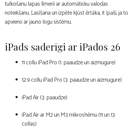
tulkošanu lapas līmenī ar automātisku valodas
noteikšanu. Lasīšana un izpēte kļūst ērtāka, it īpaši, ja to
apvieno ar jauno logu sistēmu.
iPads saderīgi ar iPados 26
11 collu iPad Pro (1. paaudze un aizmugure)
12.9 collu iPad Pro (3. paaudze un aizmugure)
iPad Air (3. paaudze)
iPad Air ar M2 un M3 mikroshēmu (11 un 13
collas)