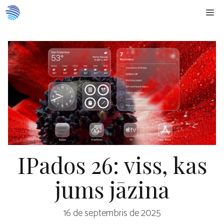
Doties
Me
uz
saturu
IPados 26: viss, kas
jums jāzina
16 de septembris de 2025