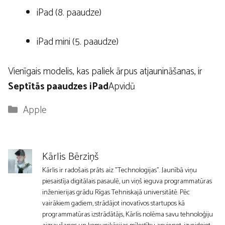
iPad (8. paaudze)
iPad mini (5. paaudze)
Vienīgais modelis, kas paliek ārpus atjaunināšanas, ir
Septītās paaudzes iPad
Apvidū
Kategorijas
Apple
Kārlis Bērziņš
Kārlis ir radošais prāts aiz "Technologijas". Jaunībā viņu
piesaistīja digitālais pasaulē, un viņš ieguva programmatūras
inženierijas grādu Rīgas Tehniskajā universitātē. Pēc
vairākiem gadiem, strādājot inovatīvos startupos kā
programmatūras izstrādātājs, Kārlis nolēma savu tehnoloģiju