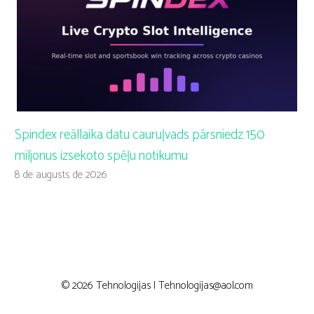
Spindex reāllaika datu cauruļvads pārsniedz 150
miljonus izsekoto spēļu notikumu
8 de augusts de 2026
© 2026 Tehnologijas |
Tehnologijas@aol.com