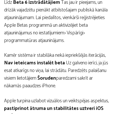
Līdz
Beta 6 izstrādātājiem
Tas jau ir pieejams, un
drīzāk vajadzētu pienākt atbilstošajam publiskā kanāla
atjauninājumam. Lai piedalītos, vienkārši reģistrējieties
Apple Betas programmā un aktivizējiet beta
atjauninājumus no iestatījumiem> Vispārīgi>
programmatūras atjauninājums.
Kamēr sistēma ir stabilāka nekā iepriekšējās iterācijās,
Nav ieteicams instalēt beta
Uz galveno ierīci, ja jūs
esat atkarīgs no viņa, lai strādātu. Paredzēts palaišanu
visiem lietotājiem
Šoruden
paredzami sakrīt ar
nākamās paaudzes iPhone.
Apple turpina uzlabot vizuālos un veiktspējas aspektus,
pastiprinot ātruma un stabilitātes uztveri iOS