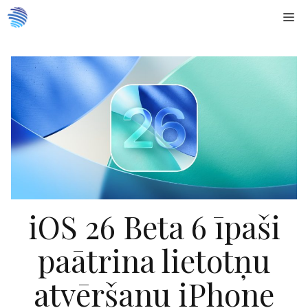
Doties
Me
uz
saturu
iOS 26 Beta 6 īpaši
paātrina lietotņu
atvēršanu iPhone