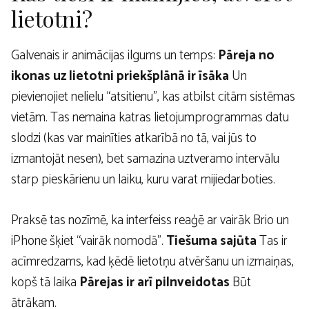
lietotni?
Galvenais ir animācijas ilgums un temps:
Pāreja no
ikonas uz lietotni priekšplānā ir īsāka
Un
pievienojiet nelielu “atsitienu”, kas atbilst citām sistēmas
vietām. Tas nemaina katras lietojumprogrammas datu
slodzi (kas var mainīties atkarībā no tā, vai jūs to
izmantojāt nesen), bet samazina uztveramo intervālu
starp pieskārienu un laiku, kuru varat mijiedarboties.
Praksē tas nozīmē, ka interfeiss reaģē ar vairāk Brio un
iPhone šķiet “vairāk nomodā”.
Tiešuma sajūta
Tas ir
acīmredzams, kad ķēdē lietotņu atvēršanu un izmaiņas,
kopš tā laika
Pārejas ir arī pilnveidotas
Būt
ātrākam.