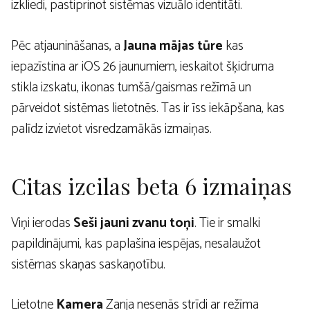
izkliedi, pastiprinot sistēmas vizuālo identitāti.
Pēc atjaunināšanas, a
Jauna mājas tūre
kas
iepazīstina ar iOS 26 jaunumiem, ieskaitot šķidruma
stikla izskatu, ikonas tumšā/gaismas režīmā un
pārveidot sistēmas lietotnēs. Tas ir īss iekāpšana, kas
palīdz izvietot visredzamākās izmaiņas.
Citas izcilas beta 6 izmaiņas
Viņi ierodas
Seši jauni zvanu toņi
. Tie ir smalki
papildinājumi, kas paplašina iespējas, nesalaužot
sistēmas skaņas saskaņotību.
Lietotne
Kamera
Zanja nesenās strīdi ar režīma