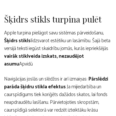
Šķidrs stikls turpina pulēt
Apple turpina pielāgot savu sistēmas pārveidošanu,
Šķidrs stikls
līdzsvarot estētiku un lasāmību. Šajā beta
versijā teksti iegūst skaidrību jomās, kurās iepriekšējās
vairāk stiklveida izskats, nezaudējot
asumu
Apvidū
Navigācijas joslās un slēdžos ir arī izmaiņas:
Pārslēdzi
parāda šķidru stikla efektus
Ja mijiedarbība un
caurspīdīgums tiek koriģēts dažādos skatos, lai fonds
neapdraudētu lasīšanu. Pārvietojoties skropstām,
caurspīdīgā selektorā var redzēt izteiktāku krāsu