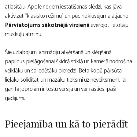
atlasītāju: Apple noņem iestatīšanas slēdzi, kas ļāva
aktivizēt “klasisko režīmu” un pēc noklusējuma atjauno
Pārvietojums sākotnējā virzienā
ievērojot lietotāju
muskuļu atmiņu.
Šie uzlabojumi animāciju atvēršanā un slēgšanā
papildus pielāgošanai šķidrā stiklā un kamerā nodrošina
veiklāku un saliedētāku pieredzi. Beta kopā pārsūta
lielāku soliditāti un mazāku tieksmi uz neveiksmēm, lai
gan tā joprojām ir testu versija un var rasties īpaši
gadījumi.
Pieejamība un kā to pierādīt