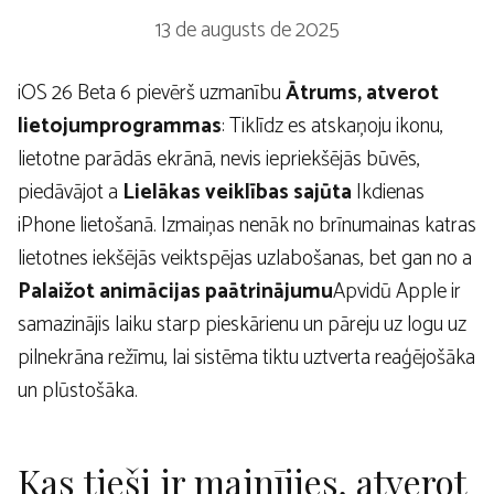
13 de augusts de 2025
iOS 26 Beta 6 pievērš uzmanību
Ātrums, atverot
lietojumprogrammas
: Tiklīdz es atskaņoju ikonu,
lietotne parādās ekrānā, nevis iepriekšējās būvēs,
piedāvājot a
Lielākas veiklības sajūta
Ikdienas
iPhone lietošanā. Izmaiņas nenāk no brīnumainas katras
lietotnes iekšējās veiktspējas uzlabošanas, bet gan no a
Palaižot animācijas paātrinājumu
Apvidū Apple ir
samazinājis laiku starp pieskārienu un pāreju uz logu uz
pilnekrāna režīmu, lai sistēma tiktu uztverta reaģējošāka
un plūstošāka.
Kas tieši ir mainījies, atverot