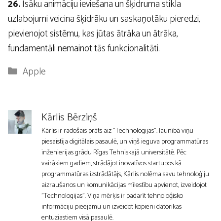
26.
Īsāku animāciju ieviešana un šķidruma stikla
uzlabojumi veicina šķidrāku un saskaņotāku pieredzi,
pievienojot sistēmu, kas jūtas ātrāka un ātrāka,
fundamentāli nemainot tās funkcionalitāti.
Kategorijas
Apple
Kārlis Bērziņš
Kārlis ir radošais prāts aiz "Technologijas". Jaunībā viņu
piesaistīja digitālais pasaulē, un viņš ieguva programmatūras
inženierijas grādu Rīgas Tehniskajā universitātē. Pēc
vairākiem gadiem, strādājot inovatīvos startupos kā
programmatūras izstrādātājs, Kārlis nolēma savu tehnoloģiju
aizraušanos un komunikācijas mīlestību apvienot, izveidojot
"Technologijas". Viņa mērķis ir padarīt tehnoloģisko
informāciju pieejamu un izveidot kopieni datorikas
entuziastiem visā pasaulē.