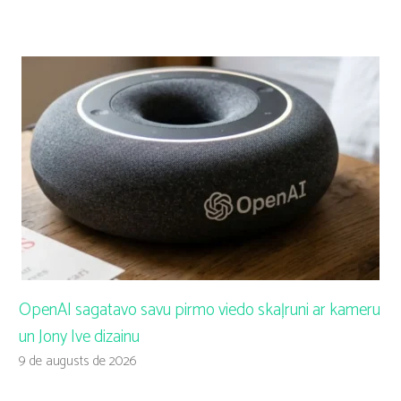
OpenAI sagatavo savu pirmo viedo skaļruni ar kameru
un Jony Ive dizainu
9 de augusts de 2026