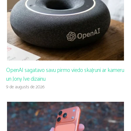
OpenAI sagatavo savu pirmo viedo skaļruni ar kameru
un Jony Ive dizainu
9 de augusts de 2026