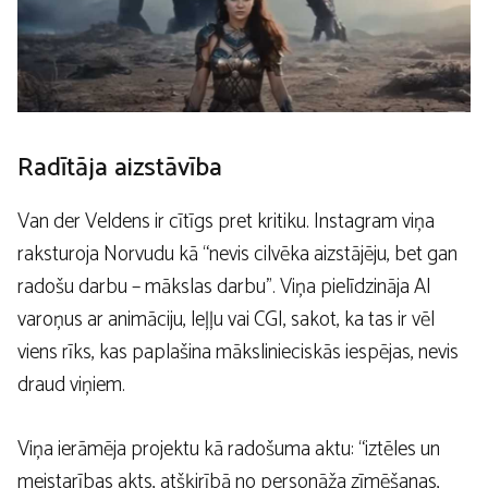
Radītāja aizstāvība
Van der Veldens ir cītīgs pret kritiku. Instagram viņa
raksturoja Norvudu kā “nevis cilvēka aizstājēju, bet gan
radošu darbu – mākslas darbu”. Viņa pielīdzināja AI
varoņus ar animāciju, leļļu vai CGI, sakot, ka tas ir vēl
viens rīks, kas paplašina mākslinieciskās iespējas, nevis
draud viņiem.
Viņa ierāmēja projektu kā radošuma aktu: “iztēles un
meistarības akts, atšķirībā no personāža zīmēšanas,