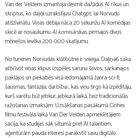
Van der Veldens izmantoja desmit dažādus AI rīkus un
skriptus, ko daļēji uzrakstījusi Chatgpt, lai Norvudu
atdzīvinātu. Viņas debija nāca 20 sekunžu AI komēdijas
skicē ar nosaukumu
AI komisārs
kas pirmajos divos
mēnešos ievilka 200 000 skatījumu.
No turienes Norvudas klātbūtne ir sniega. Daļiņa6 sāka
atbrīvot viņas klipus izspēles sarunu šovos, sarkanajos
paklājos un piekabēs visā iedomājamā žanra-sci-fi,
šausmas, fantāzija, darbība-, kas viņu tirgo kā izpildītāju,
kurš varētu būt jebkur, jebkurā laikā, bez tradicionālās
ražošanas izmaksām. Uzsākšanas pasākumā Cīrihes
filmu festivāla laikā Van Der Velden apmeklētājiem
sacīja, ka studijas sāk siltumā pret AI talantiem,
aģentūrām pauda interesi parakstīt savu digitālo