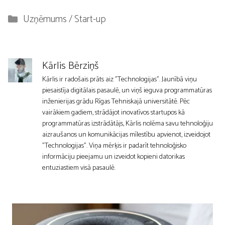
Kategorijas
Uzņēmums / Start-up
Kārlis Bērziņš
Kārlis ir radošais prāts aiz "Technologijas". Jaunībā viņu
piesaistīja digitālais pasaulē, un viņš ieguva programmatūras
inženierijas grādu Rīgas Tehniskajā universitātē. Pēc
vairākiem gadiem, strādājot inovatīvos startupos kā
programmatūras izstrādātājs, Kārlis nolēma savu tehnoloģiju
aizraušanos un komunikācijas mīlestību apvienot, izveidojot
"Technologijas". Viņa mērķis ir padarīt tehnoloģisko
informāciju pieejamu un izveidot kopieni datorikas
entuziastiem visā pasaulē.