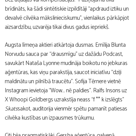
brīdināts, ka šādi sintētiskie izpildītāji “apdraud iztiku un
devalvē cilvēka mākslinieciskumu”, vienlaikus pārkāpjot
aizsardzību, uzvarēja tikai divus gadus iepriekš.
Augsta līmeņa aktieri atkārtoja dusmas. Emīlija Blunta
Norvudu sauca par “drausmīgu” uz dažādu Podcast,
savukārt Nataša Lyonne mudināja boikotu no jebkuras
aģentūras, kas viņu parakstīja, saucot iniciatīvu “dziļi
maldinātu un pilnībā traucētu”. Sofija Tērnere vietnē
Instagram ievietoja “Wow… nē paldies”. Ralfs Insons uz
X Whoopi Goldbergs uzrakstīja neass “f ** k izslēgts”
Skats
sakot, auditorija vienmēr spētu pamanīt patiesas
cilvēka kustības un izpausmes trūkumu.
Citi bija pragmatiskāki. Gersha aģentūra, galvenā