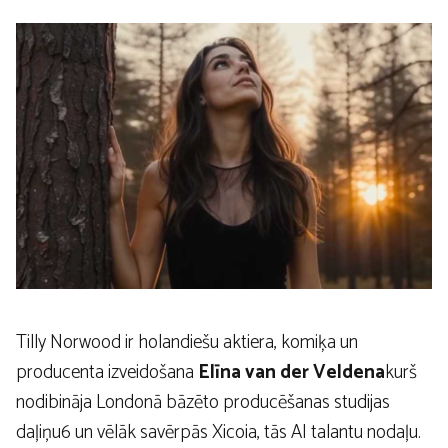
Tilly Norwood ir holandiešu aktiera, komiķa un
producenta izveidošana
Elīna van der Veldena
kurš
nodibināja Londonā bāzēto producēšanas studijas
daļiņu6 un vēlāk savērpās Xicoia, tās AI talantu nodaļu.