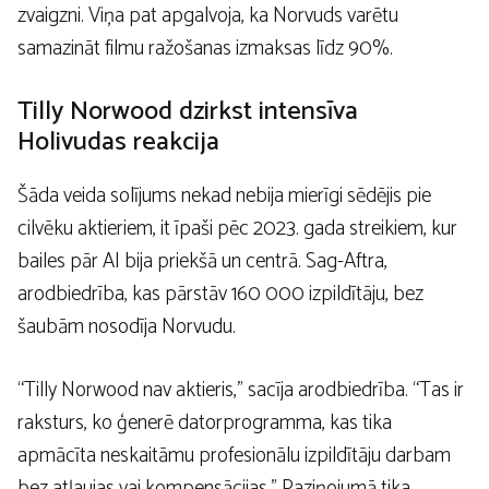
zvaigzni. Viņa pat apgalvoja, ka Norvuds varētu
samazināt filmu ražošanas izmaksas līdz 90%.
Tilly Norwood dzirkst intensīva
Holivudas reakcija
Šāda veida solījums nekad nebija mierīgi sēdējis pie
cilvēku aktieriem, it īpaši pēc 2023. gada streikiem, kur
bailes pār AI bija priekšā un centrā. Sag-Aftra,
arodbiedrība, kas pārstāv 160 000 izpildītāju, bez
šaubām nosodīja Norvudu.
“Tilly Norwood nav aktieris,” sacīja arodbiedrība. “Tas ir
raksturs, ko ģenerē datorprogramma, kas tika
apmācīta neskaitāmu profesionālu izpildītāju darbam
bez atļaujas vai kompensācijas.” Paziņojumā tika