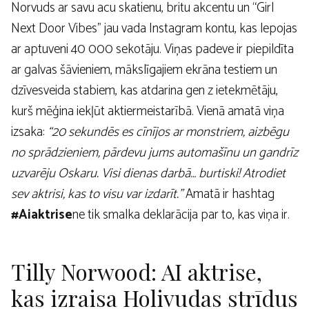
Norvuds ar savu acu skatienu, britu akcentu un “Girl
Next Door Vibes” jau vada Instagram kontu, kas lepojas
ar aptuveni 40 000 sekotāju. Viņas padeve ir piepildīta
ar galvas šāvieniem, mākslīgajiem ekrāna testiem un
dzīvesveida stabiem, kas atdarina gen z ietekmētāju,
kurš mēģina iekļūt aktiermeistarībā. Vienā amatā viņa
izsaka:
“20 sekundēs es cīnījos ar monstriem, aizbēgu
no sprādzieniem, pārdevu jums automašīnu un gandrīz
uzvarēju Oskaru. Visi dienas darbā… burtiski! Atrodiet
sev aktrisi, kas to visu var izdarīt.”
Amatā ir hashtag
#Aiaktrise
ne tik smalka deklarācija par to, kas viņa ir.
Tilly Norwood: AI aktrise,
kas izraisa Holivudas strīdus