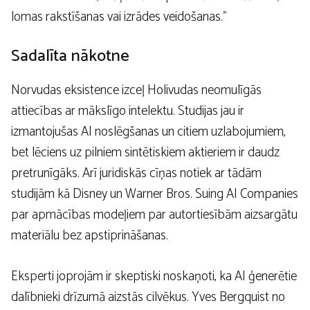
lomas rakstīšanas vai izrādes veidošanas.”
Sadalīta nākotne
Norvudas eksistence izceļ Holivudas neomulīgās
attiecības ar mākslīgo intelektu. Studijas jau ir
izmantojušas AI noslēgšanas un citiem uzlabojumiem,
bet lēciens uz pilniem sintētiskiem aktieriem ir daudz
pretrunīgāks. Arī juridiskās cīņas notiek ar tādām
studijām kā Disney un Warner Bros. Suing AI Companies
par apmācības modeļiem par autortiesībām aizsargātu
materiālu bez apstiprināšanas.
Eksperti joprojām ir skeptiski noskaņoti, ka AI ģenerētie
dalībnieki drīzumā aizstās cilvēkus. Yves Bergquist no