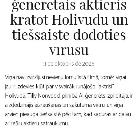
ģenerētais aktieris
kratot Holivudu un
tiešsaistē dodoties
vīrusu
3 de oktobris de 2025
Viņa nav izvirzījusi nevienu lomu īstā filmā, tomēr viņai
jau ir izdevies kļūt par visvairāk runājošo “aktrisi”
Holivudā. Tilly Norwood, pilnībā AI ģenerēts izpildītāja, ir
aizdedzinājis aizraušanās un sašutuma vētru, un viņa
arvien pieauga tiešsaistē pēc tam, kad saduras ar galvu
ar reālu aktieru satraukumu.