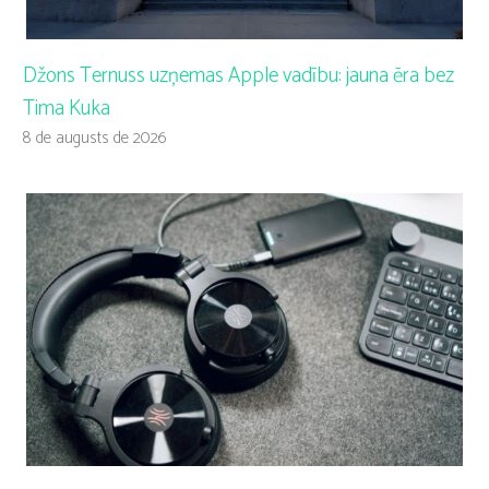
Džons Ternuss uzņemas Apple vadību: jauna ēra bez
Tima Kuka
8 de augusts de 2026