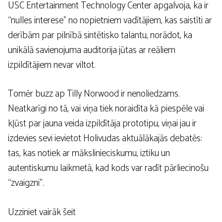
USC Entertainment Technology Center apgalvoja, ka ir
“nulles interese” no nopietniem vadītājiem, kas saistīti ar
derībām par pilnībā sintētisko talantu, norādot, ka
unikālā savienojuma auditorija jūtas ar reāliem
izpildītājiem nevar viltot.
Tomēr buzz ap Tilly Norwood ir nenoliedzams.
Neatkarīgi no tā, vai viņa tiek noraidīta kā piespēle vai
kļūst par jauna veida izpildītāja prototipu, viņai jau ir
izdevies sevi ievietot Holivudas aktuālākajās debatēs:
tas, kas notiek ar mākslinieciskumu, iztiku un
autentiskumu laikmetā, kad kods var radīt pārliecinošu
“zvaigzni”.
Uzziniet vairāk šeit