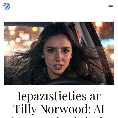
Doties
Me
uz
saturu
Iepazīstieties ar
Tilly Norwood: AI