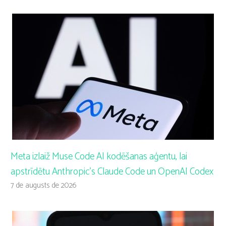
Meta izlaiž Muse Code AI kodēšanas aģentu, lai
apstrīdētu Anthropic’s Claude Code un OpenAI Codex
7 de augusts de 2026