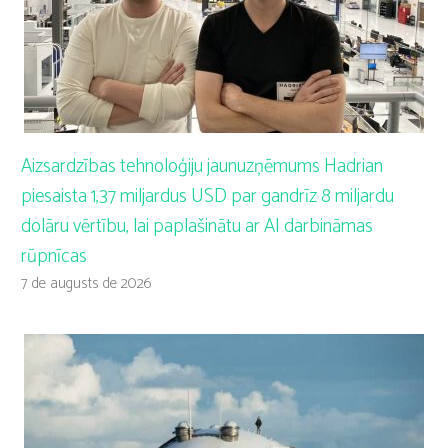
Aizsardzības tehnoloģiju jaunuzņēmums Hadrian
piesaista 1,37 miljardus USD par gandrīz 8 miljardu
dolāru vērtību, lai paplašinātu ar AI darbināmas
rūpnīcas
7 de augusts de 2026