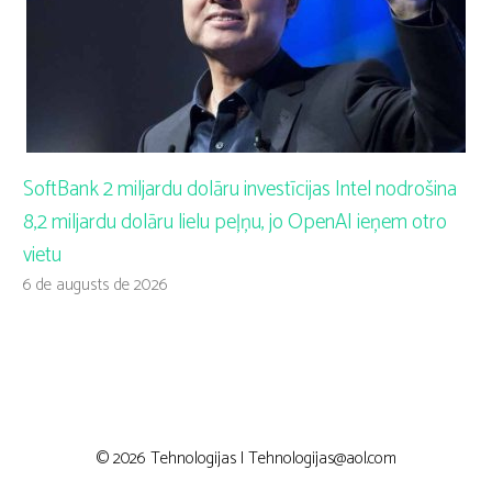
SoftBank 2 miljardu dolāru investīcijas Intel nodrošina
8,2 miljardu dolāru lielu peļņu, jo OpenAI ieņem otro
vietu
6 de augusts de 2026
© 2026 Tehnologijas |
Tehnologijas@aol.com