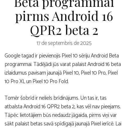
Beta programmai
pirms Android 16
QPR2 beta 2
17 de septembris de 2025
Google tagad ir pievienojis Pixel 10 sēriju Android Beta
programmai. Tādējādi jūs varat palaist Android 16 beta
izlaidumus pavisam jaunajā Pixel 10, Pixel 10 Pro, Pixel
10 Pro XL un Pixel 10 Pro Fold.
Tomēr šobrīd ir neliels brīdinājums. Un tas ir, tas
atbalsta Android 16 QPR2 beta 2, kas vēl nav pieejams.
Tāpēc lietotājiem būs nedaudz jāgaida, pirms viņi var
sākt palaist betas savā spīdīgajā jaunajā Pixel ierīcē. Lai