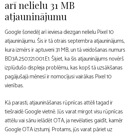
arī nelielu 31 MB
atjauninājumu
Google šonedēļ arī ieviesa diezgan nelielu Pixel 10
atjauninājumu. Šis ir tā otrais septembra atjauninājums,
kura izmērs ir aptuveni 31 MB, un tā veidošanas numurs
BD3A.250721.001.E1. Šķiet, ka šis atjauninājums novērš
izplūdušo displeja problēmu, kas kopš tā uzsākšanas
pagājušajā mēnesī ir nomocījusi vairākas Pixel 10
vienības.
Kā parasti, atjaunināšanas rūpnīcas attēli tagad ir
tiešraidē Google vietnē. Jūs varat mirgot visu rūpnīcas
attēlu vai sānu ielādēt OTA, ja nevēlaties gaidīt, kamēr
Google OTA izstumj. Protams, jūs varat pāriet uz