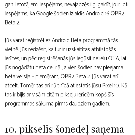
gan lietotājiem, iespējams, nevajadzēs ilgi gaidīt, jo ir ļoti
iespējams, ka Google šodien izlaidīs Android 16 QPR2
Beta 2.
Jūs varat reģistrēties Android Beta programmā tās
vietnē. Jūs redzēsit, ka tur ir uzskaitītas atbilstošās
ierīces, un pēc reģistrēšanās jūs iegūsit nelielu OTA, lai
jūs nogādātu beta celiņā. Ja vien šodien nav pieejama
beta versija – piemēram, QPR2 Beta 2. Jūs varat arī
atcelt; Tomēr tas arī rūpnīcā atiestatīs jūsu Pixel 10. Kā
tas ir bijis ar visām citām pikseļu ierīcēm kopš šīs
programmas sākuma pirms daudziem gadiem.
10. pikselis šonedēļ saņēma