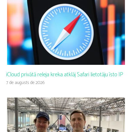
iCloud privātā releja kreka atklāj Safari lietotāju īsto IP
7 de augusts de 2026