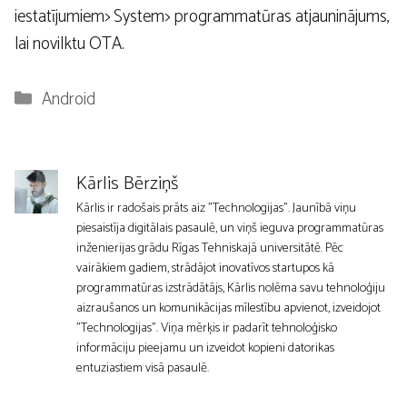
iestatījumiem> System> programmatūras atjauninājums,
lai novilktu OTA.
Kategorijas
Android
Kārlis Bērziņš
Kārlis ir radošais prāts aiz "Technologijas". Jaunībā viņu
piesaistīja digitālais pasaulē, un viņš ieguva programmatūras
inženierijas grādu Rīgas Tehniskajā universitātē. Pēc
vairākiem gadiem, strādājot inovatīvos startupos kā
programmatūras izstrādātājs, Kārlis nolēma savu tehnoloģiju
aizraušanos un komunikācijas mīlestību apvienot, izveidojot
"Technologijas". Viņa mērķis ir padarīt tehnoloģisko
informāciju pieejamu un izveidot kopieni datorikas
entuziastiem visā pasaulē.