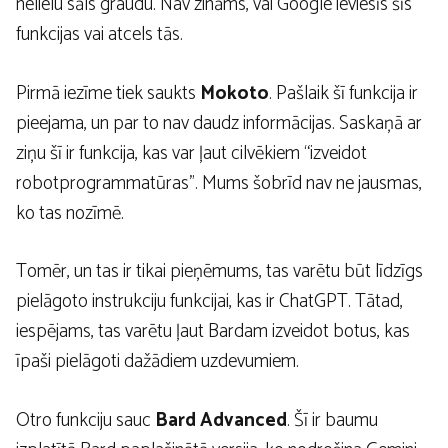
nelielu sāls graudu. Nav zināms, vai Google ieviesīs šīs
funkcijas vai atcels tās.
Pirmā iezīme
tiek saukts
Mokoto
. Pašlaik šī funkcija ir
pieejama, un par to nav daudz informācijas. Saskaņā ar
ziņu šī ir funkcija, kas var ļaut cilvēkiem “izveidot
robotprogrammatūras”. Mums šobrīd nav ne jausmas,
ko tas nozīmē.
Tomēr, un tas ir tikai pieņēmums, tas varētu būt līdzīgs
pielāgoto instrukciju funkcijai, kas ir ChatGPT. Tātad,
iespējams, tas varētu ļaut Bardam izveidot botus, kas
īpaši pielāgoti dažādiem uzdevumiem.
Otro funkciju sauc
Bard Advanced
. Šī ir baumu