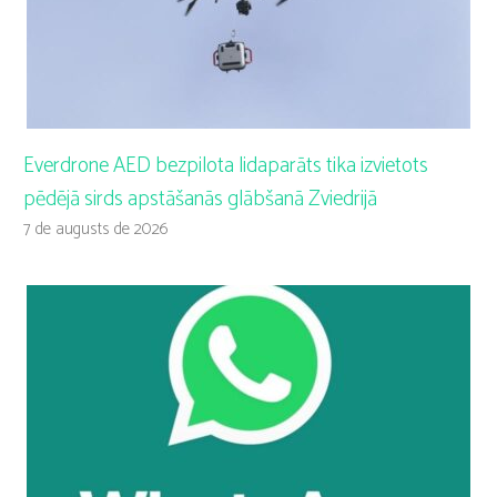
Everdrone AED bezpilota lidaparāts tika izvietots
pēdējā sirds apstāšanās glābšanā Zviedrijā
7 de augusts de 2026