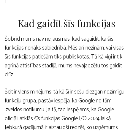
Kad gaidīt šīs funkcijas
Šobrīd mums nav ne jausmas, kad sagaidīt, ka šīs
funkcijas nonāks sabiedrībā. Mēs arī nezinām, vai visas
šīs funkcijas patiešām tiks publiskotas. Tā kā viņi ir tik
agrīnā attīstības stadijā, mums nevajadzētu tos gaidīt
drīz.
Šeit ir viens minējums: tā kā šī ir sešu diezgan nozīmīgu
funkciju grupa, pastāv iespēja, ka Google no tām
izveidos notikumu. Ja tā, tad iespējams, ka Google
oficiāli atklās šīs funkcijas Google I/O 2024 laikā.
Jebkurā gadījumā ir aizraujoši redzēt, ko uzņēmums