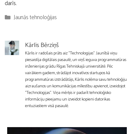
darīs.
Kategorijas
Jaunās tehnoloģijas
Kārlis Bērziņš
Kārlis ir radošais prāts aiz "Technologijas". Jaunībā viņu
piesaistīja digitālais pasaulē, un viņš ieguva programmatūras
inženierijas grādu Rīgas Tehniskajā universitātē. Pēc
vairākiem gadiem, strādājot inovatīvos startupos kā
programmatūras izstrādātājs, Kārlis nolēma savu tehnoloģiju
aizraušanos un komunikācijas mīlestību apvienot, izveidojot
"Technologijas". Viņa mērķis ir padarīt tehnoloģisko
informāciju pieejamu un izveidot kopieni datorikas
entuziastiem visā pasaulē.