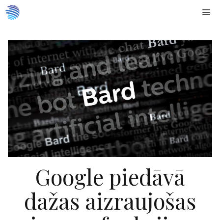
Doties
Me
uz
saturu
Google piedāvā
dažas aizraujošas