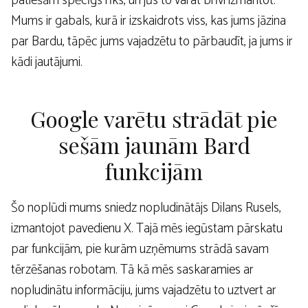
patiešām spēcīgs rīks, un jūs to varat brīvi izmantot.
Mums ir gabals, kurā ir izskaidrots viss, kas jums jāzina
par Bardu, tāpēc jums vajadzētu to pārbaudīt, ja jums ir
kādi jautājumi.
Google varētu strādāt pie
sešām jaunām Bard
funkcijām
Šo noplūdi mums sniedz nopludinātājs Dilans Rusels,
izmantojot pavedienu X. Tajā mēs iegūstam pārskatu
par funkcijām, pie kurām uzņēmums strādā savam
tērzēšanas robotam. Tā kā mēs saskaramies ar
nopludinātu informāciju, jums vajadzētu to uztvert ar