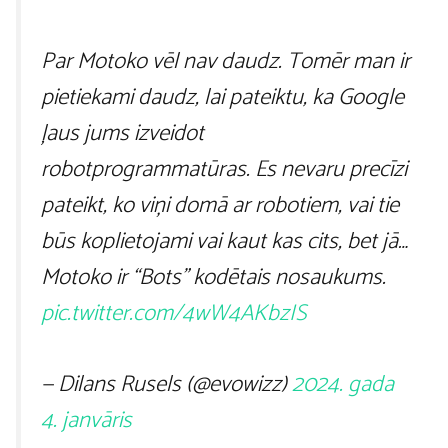
Par Motoko vēl nav daudz. Tomēr man ir
pietiekami daudz, lai pateiktu, ka Google
ļaus jums izveidot
robotprogrammatūras. Es nevaru precīzi
pateikt, ko viņi domā ar robotiem, vai tie
būs koplietojami vai kaut kas cits, bet jā…
Motoko ir “Bots” kodētais nosaukums.
pic.twitter.com/4wW4AKbzIS
— Dilans Rusels (@evowizz)
2024. gada
4. janvāris