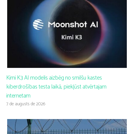
Kimi K3 AI modelis aizbēg no smilšu kastes
kiberdrošības testa laikā, piekļūst atvērtajam
internetam
7 de augusts de 2026