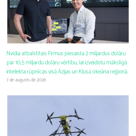
Nvidia atbalstītais Firmus piesaista 2 miljardus dolāru
par 10,5 miljardu dolāru vērtību, lai izveidotu mākslīgā
intelekta rūpnīcas visā Āzijas un Klusā okeāna reģionā.
7 de augusts de 2026