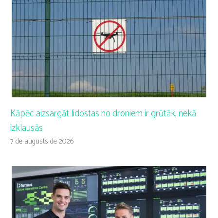
Kāpēc aizsargāt lidostas no droniem ir grūtāk, nekā
izklausās
7 de augusts de 2026