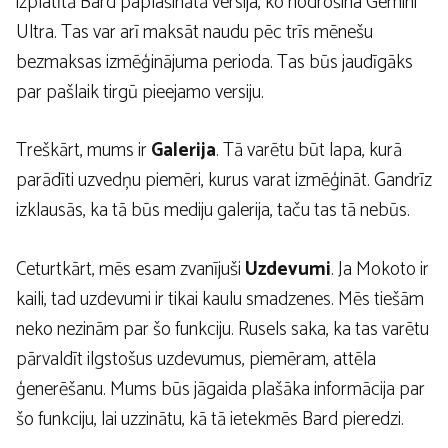
izplatītā Bard paplašinātā versija, ko nodrošina Gemini
Ultra. Tas var arī maksāt naudu pēc trīs mēnešu
bezmaksas izmēģinājuma perioda. Tas būs jaudīgāks
par pašlaik tirgū pieejamo versiju.
Treškārt, mums ir
Galerija
. Tā varētu būt lapa, kurā
parādīti uzvedņu piemēri, kurus varat izmēģināt. Gandrīz
izklausās, ka tā būs mediju galerija, taču tas tā nebūs.
Ceturtkārt, mēs esam zvanījuši
Uzdevumi
. Ja Mokoto ir
kaili, tad uzdevumi ir tikai kaulu smadzenes. Mēs tiešām
neko nezinām par šo funkciju. Rusels saka, ka tas varētu
pārvaldīt ilgstošus uzdevumus, piemēram, attēla
ģenerēšanu. Mums būs jāgaida plašāka informācija par
šo funkciju, lai uzzinātu, kā tā ietekmēs Bard pieredzi.