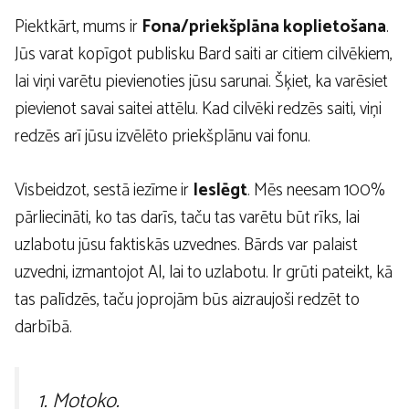
Piektkārt, mums ir
Fona/priekšplāna koplietošana
.
Jūs varat kopīgot publisku Bard saiti ar citiem cilvēkiem,
lai viņi varētu pievienoties jūsu sarunai. Šķiet, ka varēsiet
pievienot savai saitei attēlu. Kad cilvēki redzēs saiti, viņi
redzēs arī jūsu izvēlēto priekšplānu vai fonu.
Visbeidzot, sestā iezīme ir
Ieslēgt
. Mēs neesam 100%
pārliecināti, ko tas darīs, taču tas varētu būt rīks, lai
uzlabotu jūsu faktiskās uzvednes. Bārds var palaist
uzvedni, izmantojot AI, lai to uzlabotu. Ir grūti pateikt, kā
tas palīdzēs, taču joprojām būs aizraujoši redzēt to
darbībā.
1. Motoko.