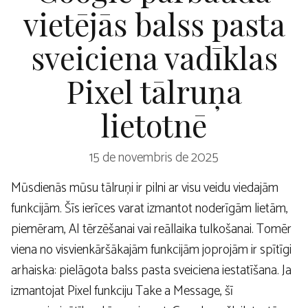
vietējās balss pasta
sveiciena vadīklas
Pixel tālruņa
lietotnē
15 de novembris de 2025
Mūsdienās mūsu tālruņi ir pilni ar visu veidu viedajām
funkcijām. Šīs ierīces varat izmantot noderīgām lietām,
piemēram, AI tērzēšanai vai reāllaika tulkošanai. Tomēr
viena no visvienkāršākajām funkcijām joprojām ir spītīgi
arhaiska: pielāgota balss pasta sveiciena iestatīšana. Ja
izmantojat Pixel funkciju Take a Message, šī