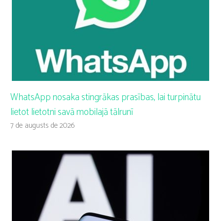
WhatsApp nosaka stingrākas prasības, lai turpinātu
lietot lietotni savā mobilajā tālrunī
7 de augusts de 2026