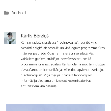
Kategorijas
Android
Kārlis Bērziņš
Kārlis ir radošais prāts aiz "Technologijas". Jaunībā viņu
piesaistīja digitālais pasaulē, un viņš ieguva programmatūras
inženierijas grādu Rīgas Tehniskajā universitātē. Pēc
vairākiem gadiem, strādājot inovatīvos startupos kā
programmatūras izstrādātājs, Kārlis nolēma savu tehnoloģiju
aizraušanos un komunikācijas mīlestību apvienot, izveidojot
"Technologijas". Viņa mērķis ir padarīt tehnoloģisko
informāciju pieejamu un izveidot kopieni datorikas
entuziastiem visā pasaulē.