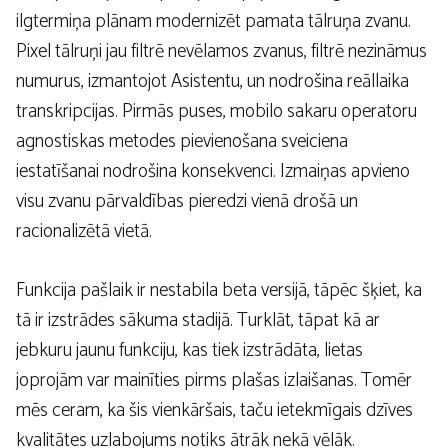
ilgtermiņa plānam modernizēt pamata tālruņa zvanu.
Pixel tālruņi jau filtrē nevēlamos zvanus, filtrē nezināmus
numurus, izmantojot Asistentu, un nodrošina reāllaika
transkripcijas. Pirmās puses, mobilo sakaru operatoru
agnostiskas metodes pievienošana sveiciena
iestatīšanai nodrošina konsekvenci. Izmaiņas apvieno
visu zvanu pārvaldības pieredzi vienā drošā un
racionalizētā vietā.
Funkcija pašlaik ir nestabila beta versijā, tāpēc šķiet, ka
tā ir izstrādes sākuma stadijā. Turklāt, tāpat kā ar
jebkuru jaunu funkciju, kas tiek izstrādāta, lietas
joprojām var mainīties pirms plašas izlaišanas. Tomēr
mēs ceram, ka šis vienkāršais, taču ietekmīgais dzīves
kvalitātes uzlabojums notiks ātrāk nekā vēlāk.