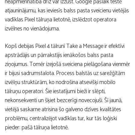
neapmierinātība drīz var izzust. Google pašlaik testē
atjauninājumu, kas ieviesīs balss pasta sveicienu vietējās
vadīklas Pixel tālruņa lietotnē, izslēdzot operatora
izvēlnes no vienādojuma.
Kopš debijas Pixel 4 tālrunī Take a Message ir efektīvi
apstrādājis un pārrakstījis ienākošos balss pasta
ziņojumus. Tomēr izejošā sveiciena pielāgošana vienmēr
ir bijusi sadrumstalota. Process balstās uz sarežģītām
izvēlņu struktūrām, ko nodrošina atsevišķi mobilo
tālruņu operatori. Šie iestatījumi bieži ir slēpti,
nekonsekventi un šķiet bezcerīgi novecojuši. Šī jaunā,
vietējā saskarne atrisina šo galveno dzīves kvalitātes
problēmu, centralizējot vadīklas tur, kur tās loģiski
pieder: pašā tālruņa lietotnē.