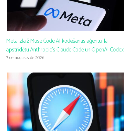
Meta izlaiž Muse Code AI kodēšanas aģentu, lai
apstrīdētu Anthropic’s Claude Code un OpenAI Codex
7 de augusts de 2026