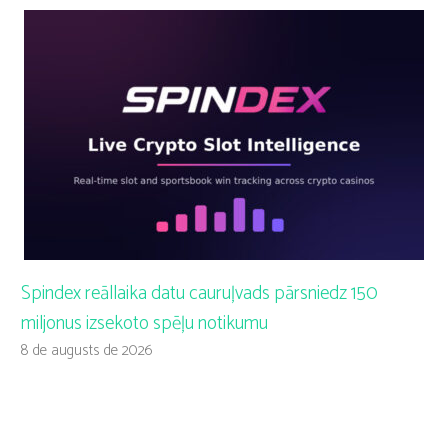
Spindex reāllaika datu cauruļvads pārsniedz 150
miljonus izsekoto spēļu notikumu
8 de augusts de 2026