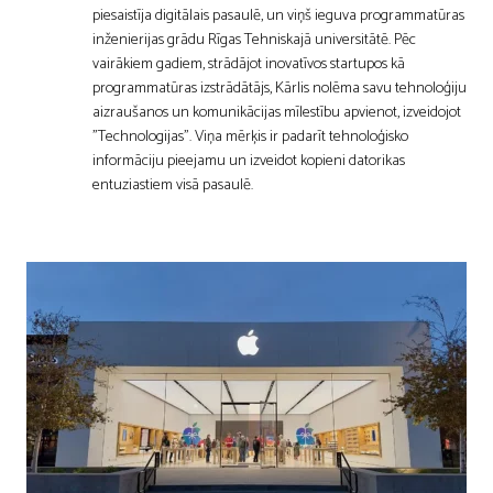
piesaistīja digitālais pasaulē, un viņš ieguva programmatūras
inženierijas grādu Rīgas Tehniskajā universitātē. Pēc
vairākiem gadiem, strādājot inovatīvos startupos kā
programmatūras izstrādātājs, Kārlis nolēma savu tehnoloģiju
aizraušanos un komunikācijas mīlestību apvienot, izveidojot
"Technologijas". Viņa mērķis ir padarīt tehnoloģisko
informāciju pieejamu un izveidot kopieni datorikas
entuziastiem visā pasaulē.