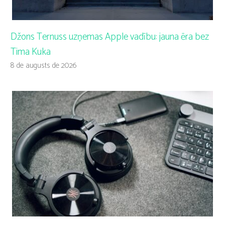
Džons Ternuss uzņemas Apple vadību: jauna ēra bez
Tima Kuka
8 de augusts de 2026