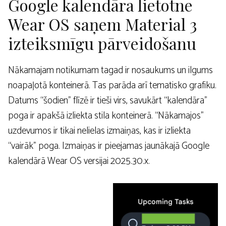
Google kalendāra lietotne
Wear OS saņem Material 3
izteiksmīgu pārveidošanu
Nākamajam notikumam tagad ir nosaukums un ilgums
noapaļotā konteinerā. Tas parāda arī tematisko grafiku.
Datums “šodien” flīzē ir tieši virs, savukārt “kalendāra”
poga ir apakšā izliekta stila konteinerā. “Nākamajos”
uzdevumos ir tikai nelielas izmaiņas, kas ir izliekta
“vairāk” poga. Izmaiņas ir pieejamas jaunākajā Google
kalendārā Wear OS versijai 2025.30.x.