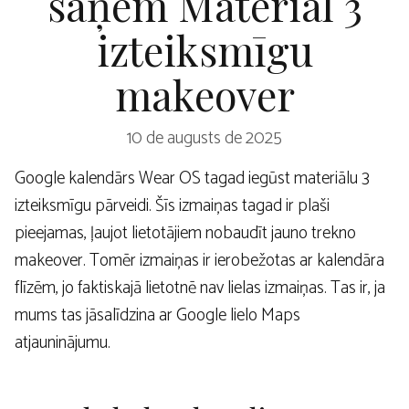
saņem Material 3
izteiksmīgu
makeover
10 de augusts de 2025
Google kalendārs Wear OS tagad iegūst materiālu 3
izteiksmīgu pārveidi. Šīs izmaiņas tagad ir plaši
pieejamas, ļaujot lietotājiem nobaudīt jauno trekno
makeover. Tomēr izmaiņas ir ierobežotas ar kalendāra
flīzēm, jo faktiskajā lietotnē nav lielas izmaiņas. Tas ir, ja
mums tas jāsalīdzina ar Google lielo Maps
atjauninājumu.