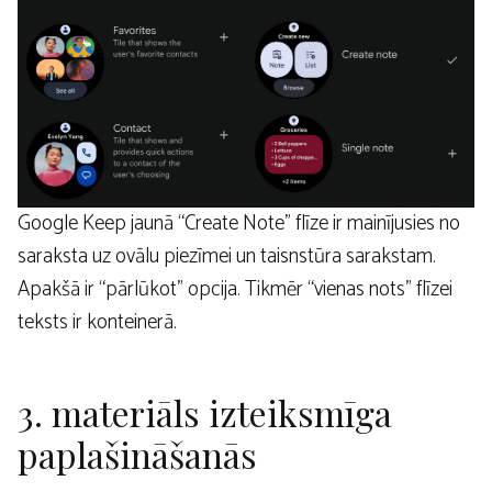
Google Keep jaunā “Create Note” flīze ir mainījusies no
saraksta uz ovālu piezīmei un taisnstūra sarakstam.
Apakšā ir “pārlūkot” opcija. Tikmēr “vienas nots” flīzei
teksts ir konteinerā.
3. materiāls izteiksmīga
paplašināšanās