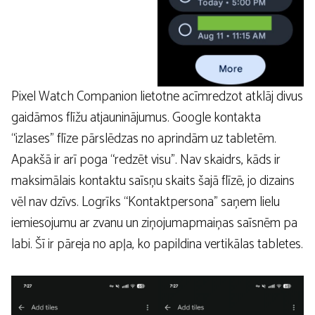
Pixel Watch Companion lietotne acīmredzot atklāj divus
gaidāmos flīžu atjauninājumus. Google kontakta
“izlases” flīze pārslēdzas no aprindām uz tabletēm.
Apakšā ir arī poga “redzēt visu”. Nav skaidrs, kāds ir
maksimālais kontaktu saīsņu skaits šajā flīzē, jo dizains
vēl nav dzīvs. Logrīks “Kontaktpersona” saņem lielu
iemiesojumu ar zvanu un ziņojumapmaiņas saīsnēm pa
labi. Šī ir pāreja no apļa, ko papildina vertikālas tabletes.