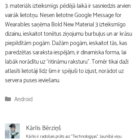
3. materiāls izteiksmīgs pēdējā laikā ir sasniedzis arvien
vairāk lietotņu. Nesen lietotne Google Message for
Wearables saņēma Bold New Material 3 izteiksmīgo
dizainu, ieskaitot tonētus ziņojumu burbuļus un ar krāsu
piepildītām pogām. Dažām pogām, ieskaitot tās, kas
paredzētas saraksta iespējām, ir dinamiska forma, lai
labāk norādītu uz “ritināmu raksturu”. Tomēr tikai daži
atlasīti lietotāji līdz šim ir spējuši to izjust, norādot uz
servera puses ieviešanu.
Kategorijas
Android
Kārlis Bērziņš
Kārlis ir radošais prāts aiz "Technologijas". Jaunībā viņu