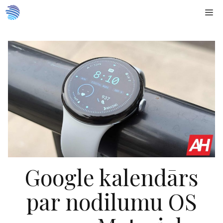
Doties
Me
uz
saturu
Google kalendārs
par nodilumu OS