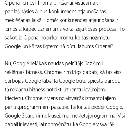
Openai iemesli hroma pirkšanai, visticamāk,
paplašināsies ārpus konkurences atjaunošanas
meklēšanas laikā. Tomēr konkurences atjaunošana ir
iemesls, kāpēc uzņēmums vokalizēja tiesas procesā. To
sakot, ja Openai nopirka hromu, ko tas nozīmētu
Google, un kā tas ilgtermiņā būtu labums Openai?
Nu, Google lielākais naudas pelnītājs līdz šim ir
reklāmas bizness. Chrome ir milzīgs gabals, kā tas viss
darbojas Google labā. Ja Google būtu spiests pārdot,
tā reklāmu bizness noteikti uzņemtu ievērojamu
triecienu. Chrome ir viens no visvairāk izmantotajiem
pārlūkprogrammām pasaulē. Tā kā tas pieder Google,
Google Search ir noklusējuma meklētājprogramma. Visi
gabali ir ieviesti, lai nodrošinātu, ka Google visvairāk