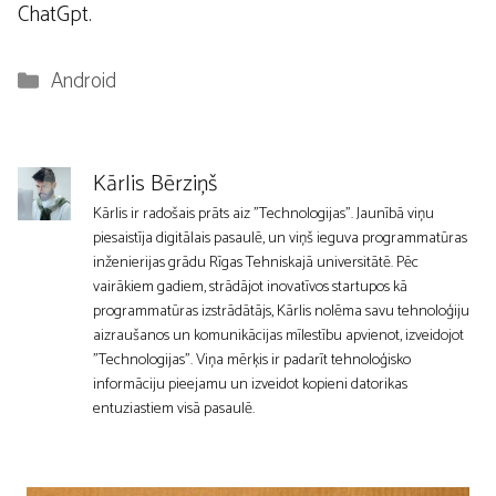
ChatGpt.
Kategorijas
Android
Kārlis Bērziņš
Kārlis ir radošais prāts aiz "Technologijas". Jaunībā viņu
piesaistīja digitālais pasaulē, un viņš ieguva programmatūras
inženierijas grādu Rīgas Tehniskajā universitātē. Pēc
vairākiem gadiem, strādājot inovatīvos startupos kā
programmatūras izstrādātājs, Kārlis nolēma savu tehnoloģiju
aizraušanos un komunikācijas mīlestību apvienot, izveidojot
"Technologijas". Viņa mērķis ir padarīt tehnoloģisko
informāciju pieejamu un izveidot kopieni datorikas
entuziastiem visā pasaulē.