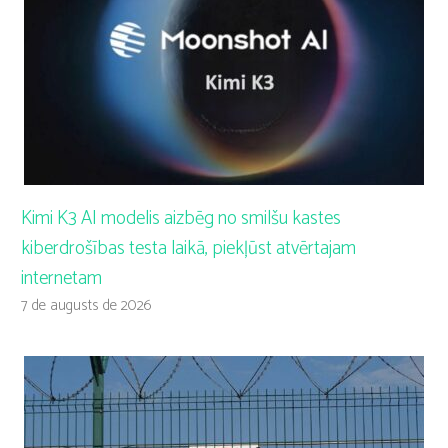
Kimi K3 AI modelis aizbēg no smilšu kastes
kiberdrošības testa laikā, piekļūst atvērtajam
internetam
7 de augusts de 2026