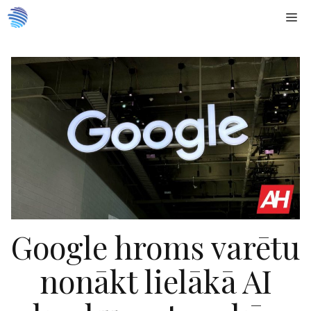
Doties
Me
uz
saturu
Google hroms varētu
nonākt lielākā AI