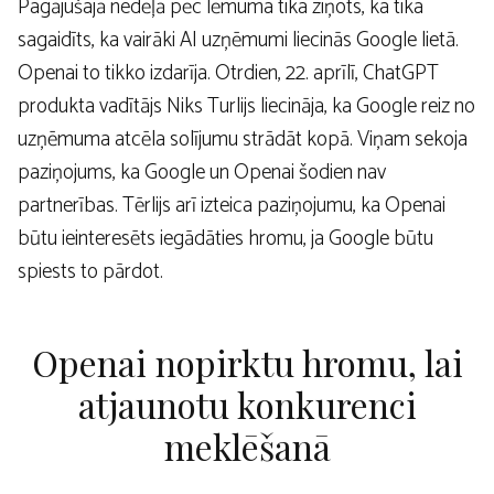
Pagājušajā nedēļā pēc lēmuma tika ziņots, ka tika
sagaidīts, ka vairāki AI uzņēmumi liecinās Google lietā.
Openai to tikko izdarīja. Otrdien, 22. aprīlī, ChatGPT
produkta vadītājs Niks Turlijs liecināja, ka Google reiz no
uzņēmuma atcēla solījumu strādāt kopā. Viņam sekoja
paziņojums, ka Google un Openai šodien nav
partnerības. Tērlijs arī izteica paziņojumu, ka Openai
būtu ieinteresēts iegādāties hromu, ja Google būtu
spiests to pārdot.
Openai nopirktu hromu, lai
atjaunotu konkurenci
meklēšanā