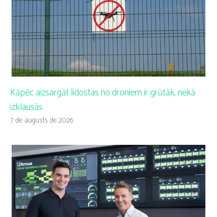
Kāpēc aizsargāt lidostas no droniem ir grūtāk, nekā
izklausās
7 de augusts de 2026