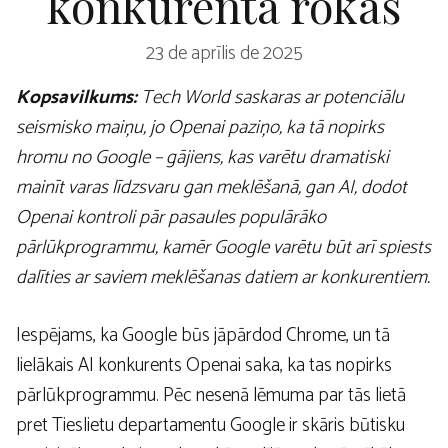
konkurenta rokās
23 de aprīlis de 2025
Kopsavilkums:
Tech World saskaras ar potenciālu
seismisko maiņu, jo Openai paziņo, ka tā nopirks
hromu no Google – gājiens, kas varētu dramatiski
mainīt varas līdzsvaru gan meklēšanā, gan AI, dodot
Openai kontroli pār pasaules populārāko
pārlūkprogrammu, kamēr Google varētu būt arī spiests
dalīties ar saviem meklēšanas datiem ar konkurentiem.
Iespējams, ka Google būs jāpārdod Chrome, un tā
lielākais AI konkurents Openai saka, ka tas nopirks
pārlūkprogrammu. Pēc nesenā lēmuma par tās lietā
pret Tieslietu departamentu Google ir skāris būtisku