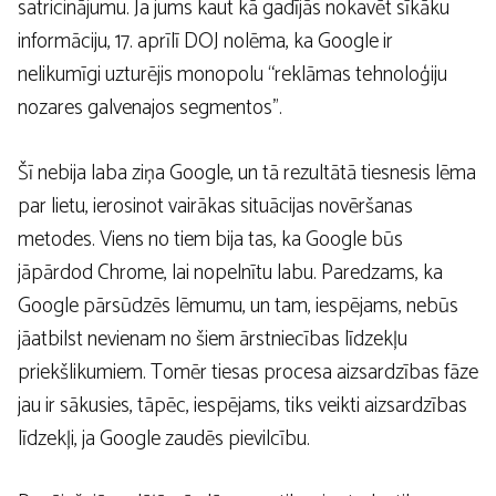
satricinājumu. Ja jums kaut kā gadījās nokavēt sīkāku
informāciju, 17. aprīlī DOJ nolēma, ka Google ir
nelikumīgi uzturējis monopolu “reklāmas tehnoloģiju
nozares galvenajos segmentos”.
Šī nebija laba ziņa Google, un tā rezultātā tiesnesis lēma
par lietu, ierosinot vairākas situācijas novēršanas
metodes. Viens no tiem bija tas, ka Google būs
jāpārdod Chrome, lai nopelnītu labu. Paredzams, ka
Google pārsūdzēs lēmumu, un tam, iespējams, nebūs
jāatbilst nevienam no šiem ārstniecības līdzekļu
priekšlikumiem. Tomēr tiesas procesa aizsardzības fāze
jau ir sākusies, tāpēc, iespējams, tiks veikti aizsardzības
līdzekļi, ja Google zaudēs pievilcību.