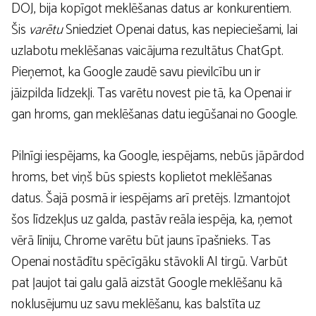
DOJ, bija kopīgot meklēšanas datus ar konkurentiem.
Šis
varētu
Sniedziet Openai datus, kas nepieciešami, lai
uzlabotu meklēšanas vaicājuma rezultātus ChatGpt.
Pieņemot, ka Google zaudē savu pievilcību un ir
jāizpilda līdzekļi. Tas varētu novest pie tā, ka Openai ir
gan hroms, gan meklēšanas datu iegūšanai no Google.
Pilnīgi iespējams, ka Google, iespējams, nebūs jāpārdod
hroms, bet viņš būs spiests koplietot meklēšanas
datus. Šajā posmā ir iespējams arī pretējs. Izmantojot
šos līdzekļus uz galda, pastāv reāla iespēja, ka, ņemot
vērā līniju, Chrome varētu būt jauns īpašnieks. Tas
Openai nostādītu spēcīgāku stāvokli AI tirgū. Varbūt
pat ļaujot tai galu galā aizstāt Google meklēšanu kā
noklusējumu uz savu meklēšanu, kas balstīta uz