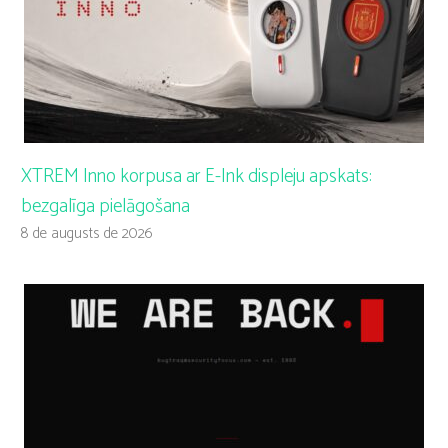
XTREM Inno korpusa ar E-Ink displeju apskats:
bezgalīga pielāgošana
8 de augusts de 2026