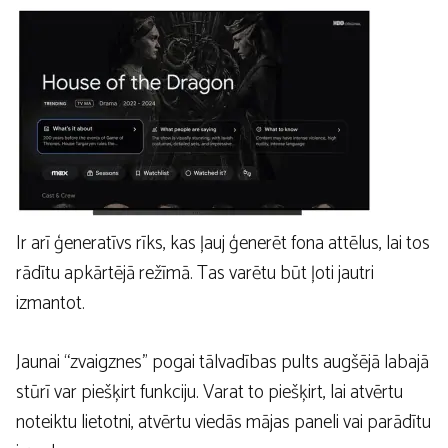
Ir arī ģeneratīvs rīks, kas ļauj ģenerēt fona attēlus, lai tos
rādītu apkārtējā režīmā. Tas varētu būt ļoti jautri
izmantot.
Jaunai “zvaigznes” pogai tālvadības pults augšējā labajā
stūrī var piešķirt funkciju. Varat to piešķirt, lai atvērtu
noteiktu lietotni, atvērtu viedās mājas paneli vai parādītu