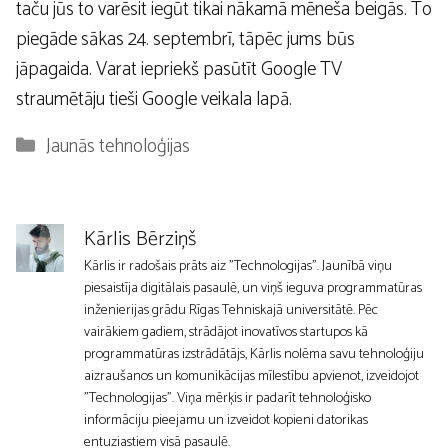
taču jūs to varēsit iegūt tikai nākamā mēneša beigās. To
piegāde sākas 24. septembrī, tāpēc jums būs
jāpagaida. Varat iepriekš pasūtīt Google TV
straumētāju tieši Google veikala lapā.
Kategorijas
Jaunās tehnoloģijas
Kārlis Bērziņš
Kārlis ir radošais prāts aiz "Technologijas". Jaunībā viņu
piesaistīja digitālais pasaulē, un viņš ieguva programmatūras
inženierijas grādu Rīgas Tehniskajā universitātē. Pēc
vairākiem gadiem, strādājot inovatīvos startupos kā
programmatūras izstrādātājs, Kārlis nolēma savu tehnoloģiju
aizraušanos un komunikācijas mīlestību apvienot, izveidojot
"Technologijas". Viņa mērķis ir padarīt tehnoloģisko
informāciju pieejamu un izveidot kopieni datorikas
entuziastiem visā pasaulē.