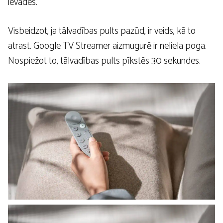
ievades.
Visbeidzot, ja tālvadības pults pazūd, ir veids, kā to
atrast. Google TV Streamer aizmugurē ir neliela poga.
Nospiežot to, tālvadības pults pīkstēs 30 sekundes.