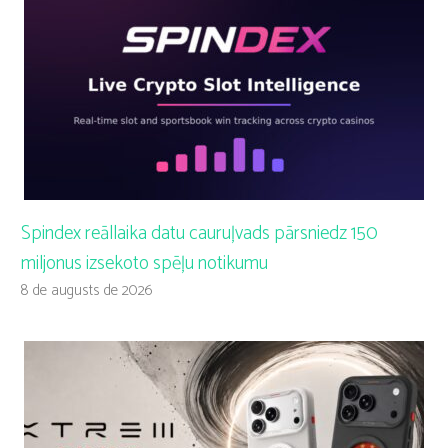
Spindex reāllaika datu cauruļvads pārsniedz 150
miljonus izsekoto spēļu notikumu
8 de augusts de 2026