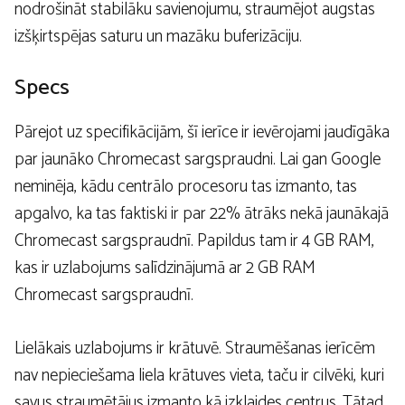
nodrošināt stabilāku savienojumu, straumējot augstas
izšķirtspējas saturu un mazāku buferizāciju.
Specs
Pārejot uz specifikācijām, šī ierīce ir ievērojami jaudīgāka
par jaunāko Chromecast sargspraudni. Lai gan Google
neminēja, kādu centrālo procesoru tas izmanto, tas
apgalvo, ka tas faktiski ir par 22% ātrāks nekā jaunākajā
Chromecast sargspraudnī. Papildus tam ir 4 GB RAM,
kas ir uzlabojums salīdzinājumā ar 2 GB RAM
Chromecast sargspraudnī.
Lielākais uzlabojums ir krātuvē. Straumēšanas ierīcēm
nav nepieciešama liela krātuves vieta, taču ir cilvēki, kuri
savus straumētājus izmanto kā izklaides centrus. Tātad