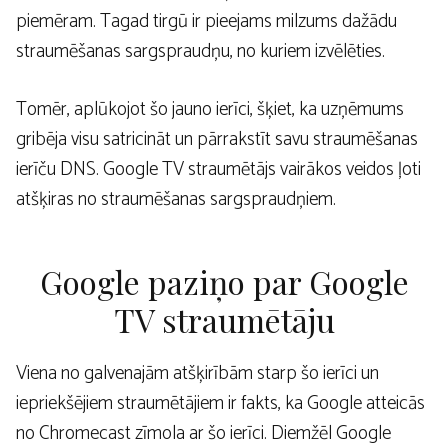
piemēram. Tagad tirgū ir pieejams milzums dažādu
straumēšanas sargspraudņu, no kuriem izvēlēties.
Tomēr, aplūkojot šo jauno ierīci, šķiet, ka uzņēmums
gribēja visu satricināt un pārrakstīt savu straumēšanas
ierīču DNS. Google TV straumētājs vairākos veidos ļoti
atšķiras no straumēšanas sargspraudņiem.
Google paziņo par Google
TV straumētāju
Viena no galvenajām atšķirībām starp šo ierīci un
iepriekšējiem straumētājiem ir fakts, ka Google atteicās
no Chromecast zīmola ar šo ierīci. Diemžēl Google