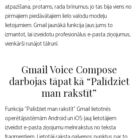
atpazīšana, protams, rada brīnumus; jo tas bija viens no
pirmajiem piedāvātajiem lielo valodu modeļu
lietojumiem. Gmail jaunākā funkcija ļaus jums to
izmantot, lai izveidotu profesionālus e-pasta ziņojumus,
vienkārši runājot tālrunī.
Gmail Voice Compose
darbojas tāpat kā “Palīdziet
man rakstīt”
Funkcija “Palīdziet man rakstīt” Gmail lietotnēs
operētājsistēmām Android un iOS ļauj lietotājiem
izveidot e-pasta ziņojumu melnrakstus no teksta
fragmentiem. Lietotāji raksta galvenos punktus par to,