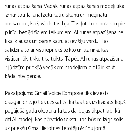
runas atpazīšana. Vecāki runas atpazīšanas modeļi tika
izmantoti, lai analizētu katru skaņu un mēģinātu
noskaidrot, kurš vārds tas bija. Tas ļoti bieži novestu pie
pilnīgi bezjēdzīgiem teikumiem. AI runas atpazīšana ne
tikai klausās un parsē katru atsevišķu vārdu. Tas
salīdzina to ar visu iepriekš teikto un uzminē, kas,
visticamāk, tikko tika teikts. Tāpēc AI runas atpazīšana
ir jūdzēm priekšā vecākiem modeļiem; aiz tā ir kaut
kāda inteliģence.
Pakalpojums Gmail Voice Compose tiks ieviests
diezgan drīz, jo tiek uzskatīts, ka tas tiek izstrādāts kopš
pagājušā gada oktobra. Ja tas darbojas tikpat labi kā
citi AI modeļi, kas pārveido tekstu, tas būs milzīgs solis
uz priekšu Gmail lietotnes lietotāju ērtību jomā.