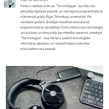
Kārlis ir radošais prāts aiz "Technologijas". Jaunībā viņu
piesaistīja digitālais pasaulē, un viņš ieguva programmatūras
inženierijas grādu Rīgas Tehniskajā universitātē. Pēc
vairākiem gadiem, strādājot inovatīvos startupos kā
programmatūras izstrādātājs, Kārlis nolēma savu tehnoloģiju
aizraušanos un komunikācijas mīlestību apvienot, izveidojot
"Technologijas". Viņa mērķis ir padarīt tehnoloģisko
informāciju pieejamu un izveidot kopieni datorikas
entuziastiem visā pasaulē.