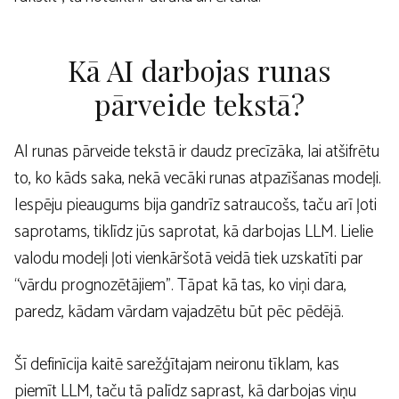
Kā AI darbojas runas
pārveide tekstā?
AI runas pārveide tekstā ir daudz precīzāka, lai atšifrētu
to, ko kāds saka, nekā vecāki runas atpazīšanas modeļi.
Iespēju pieaugums bija gandrīz satraucošs, taču arī ļoti
saprotams, tiklīdz jūs saprotat, kā darbojas LLM. Lielie
valodu modeļi ļoti vienkāršotā veidā tiek uzskatīti par
“vārdu prognozētājiem”. Tāpat kā tas, ko viņi dara,
paredz, kādam vārdam vajadzētu būt pēc pēdējā.
Šī definīcija kaitē sarežģītajam neironu tīklam, kas
piemīt LLM, taču tā palīdz saprast, kā darbojas viņu