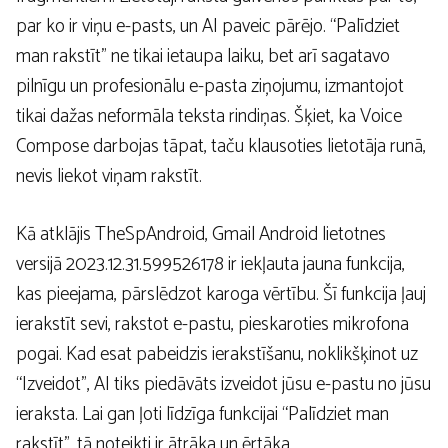
par ko ir viņu e-pasts, un AI paveic pārējo. “Palīdziet
man rakstīt” ne tikai ietaupa laiku, bet arī sagatavo
pilnīgu un profesionālu e-pasta ziņojumu, izmantojot
tikai dažas neformāla teksta rindiņas. Šķiet, ka Voice
Compose darbojas tāpat, taču klausoties lietotāja runā,
nevis liekot viņam rakstīt.
Kā atklājis TheSpAndroid, Gmail Android lietotnes
versijā 2023.12.31.599526178 ir iekļauta jauna funkcija,
kas pieejama, pārslēdzot karoga vērtību. Šī funkcija ļauj
ierakstīt sevi, rakstot e-pastu, pieskaroties mikrofona
pogai. Kad esat pabeidzis ierakstīšanu, noklikšķinot uz
“Izveidot”, AI tiks piedāvāts izveidot jūsu e-pastu no jūsu
ieraksta. Lai gan ļoti līdzīga funkcijai “Palīdziet man
rakstīt”, tā noteikti ir ātrāka un ērtāka.