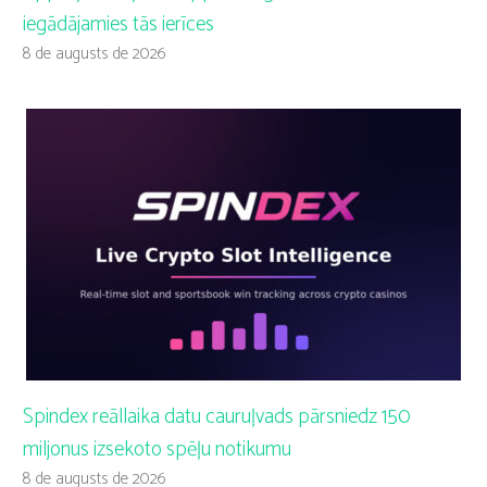
iegādājamies tās ierīces
8 de augusts de 2026
Spindex reāllaika datu cauruļvads pārsniedz 150
miljonus izsekoto spēļu notikumu
8 de augusts de 2026