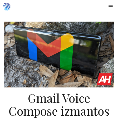
Doties
Me
uz
saturu
Gmail Voice
Compose izmantos