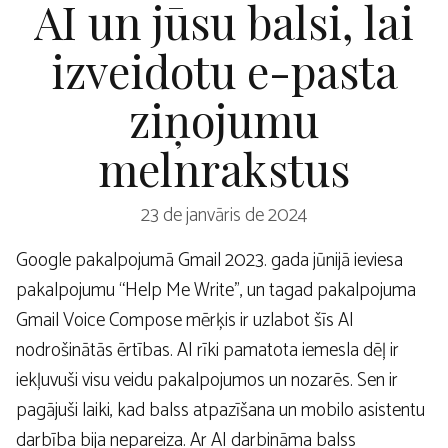
AI un jūsu balsi, lai
izveidotu e-pasta
ziņojumu
melnrakstus
23 de janvāris de 2024
Google pakalpojumā Gmail 2023. gada jūnijā ieviesa
pakalpojumu “Help Me Write”, un tagad pakalpojuma
Gmail Voice Compose mērķis ir uzlabot šīs AI
nodrošinātās ērtības. AI rīki pamatota iemesla dēļ ir
iekļuvuši visu veidu pakalpojumos un nozarēs. Sen ir
pagājuši laiki, kad balss atpazīšana un mobilo asistentu
darbība bija nepareiza. Ar AI darbināma balss