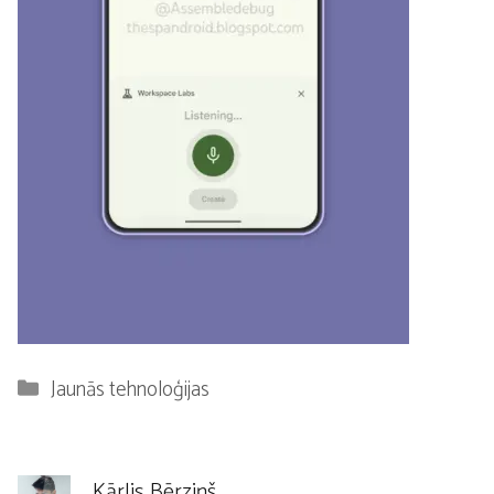
Kategorijas
Jaunās tehnoloģijas
Kārlis Bērziņš