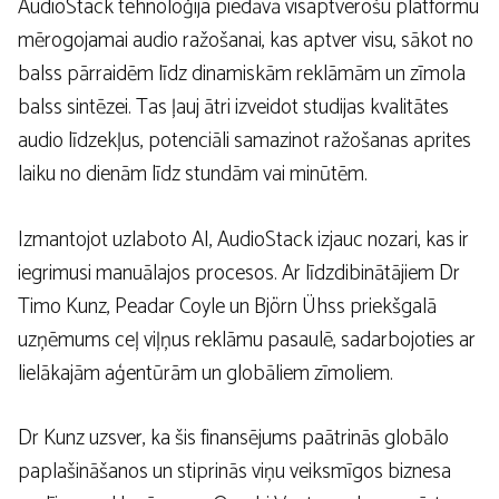
AudioStack tehnoloģija piedāvā visaptverošu platformu
mērogojamai audio ražošanai, kas aptver visu, sākot no
balss pārraidēm līdz dinamiskām reklāmām un zīmola
balss sintēzei. Tas ļauj ātri izveidot studijas kvalitātes
audio līdzekļus, potenciāli samazinot ražošanas aprites
laiku no dienām līdz stundām vai minūtēm.
Izmantojot uzlaboto AI, AudioStack izjauc nozari, kas ir
iegrimusi manuālajos procesos. Ar līdzdibinātājiem Dr
Timo Kunz, Peadar Coyle un Björn Ühss priekšgalā
uzņēmums ceļ viļņus reklāmu pasaulē, sadarbojoties ar
lielākajām aģentūrām un globāliem zīmoliem.
Dr Kunz uzsver, ka šis finansējums paātrinās globālo
paplašināšanos un stiprinās viņu veiksmīgos biznesa