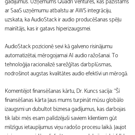
gadījumus. Uzņēmums Quadri Ventures, kas pazīstams
ar SaaS uzņēmumu atbalstu ar AWS integrāciju,
uzskata, ka AudioStack ir audio producēšanas spēļu
mainītājs, kas ir gatavs hiperizaugsmei.
AudioStack pozicionē sevi kā galveno risinājumu
automatizētai, mērogojamai AI audio ražošanai. To
tehnoloģija racionalizē sarežģītas darbplūsmas,
nodrošinot augstas kvalitātes audio efektīvi un mērogā.
Komentējot finansēšanas kārtu, Dr. Kuncs sacīja: “Šī
finansēšanas kārta ļaus mums turpināt mūsu globālo
izaugsmi un dubultot biznesa gadījumus, kas darbojas
tik labi: mēs esam palīdzējuši saviem klientiem gūt
milzīgus ietaupījumus viņu radošo procesu laikā. ļaujot