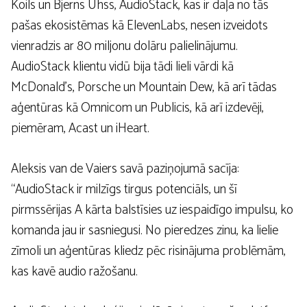
Koils un Bjerns Ühss, AudioStack, kas ir daļa no tās
pašas ekosistēmas kā ElevenLabs, nesen izveidots
vienradzis ar 80 miljonu dolāru palielinājumu.
AudioStack klientu vidū bija tādi lieli vārdi kā
McDonald’s, Porsche un Mountain Dew, kā arī tādas
aģentūras kā Omnicom un Publicis, kā arī izdevēji,
piemēram, Acast un iHeart.
Aleksis van de Vaiers savā paziņojumā sacīja:
“AudioStack ir milzīgs tirgus potenciāls, un šī
pirmssērijas A kārta balstīsies uz iespaidīgo impulsu, ko
komanda jau ir sasniegusi. No pieredzes zinu, ka lielie
zīmoli un aģentūras kliedz pēc risinājuma problēmām,
kas kavē audio ražošanu.