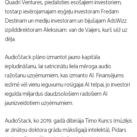
Quadri Ventures, piedaloties esošajiem investoriem,
tostarp ievērojamajam eņģeļu investoram Fredam
Destinam un mediju investoram un bijušajam AdsWizz
izpilddirektoram Aleksisam. van de Vaijers, kurš sēž uz
dēļa.
AudioStack plāno izmantot jauno kapitāla
iepludināšanu, lai satricinātu liela mēroga audio
ražošanu uzņēmumiem, kas izmanto AI. Finansējums
iezīmē vēl vienu ieguvumu rosīgajai AI telpai, jo investori
iegulda miljardus daudzsološiem radošiem AI
jaunizveidotiem uzņēmumiem.
AudioStack, ko 2019. gadā dibināja Timo Kuncs (mūziķis
ar zinātņu doktora grādu mākslīgajā intelektā), Pīdars