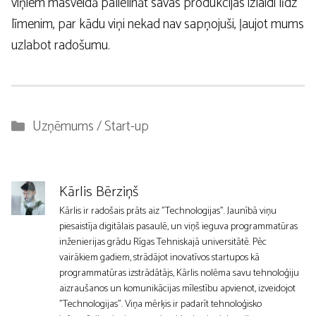
viņiem masveidā palielināt savas produkcijas izlaidi līdz
līmenim, par kādu viņi nekad nav sapņojuši, ļaujot mums
uzlabot radošumu.
Kategorijas
Uzņēmums / Start-up
Kārlis Bērziņš
Kārlis ir radošais prāts aiz "Technologijas". Jaunībā viņu
piesaistīja digitālais pasaulē, un viņš ieguva programmatūras
inženierijas grādu Rīgas Tehniskajā universitātē. Pēc
vairākiem gadiem, strādājot inovatīvos startupos kā
programmatūras izstrādātājs, Kārlis nolēma savu tehnoloģiju
aizraušanos un komunikācijas mīlestību apvienot, izveidojot
"Technologijas". Viņa mērķis ir padarīt tehnoloģisko