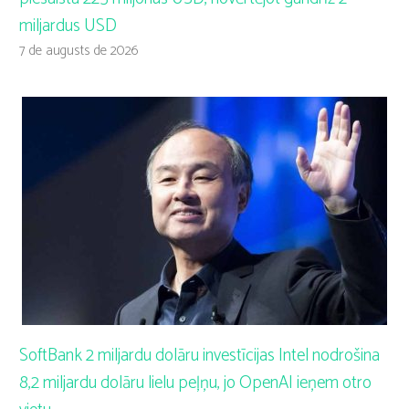
miljardus USD
7 de augusts de 2026
SoftBank 2 miljardu dolāru investīcijas Intel nodrošina
8,2 miljardu dolāru lielu peļņu, jo OpenAI ieņem otro