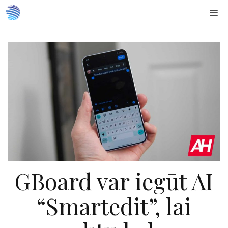
Doties
Me
uz
saturu
GBoard var iegūt AI
“Smartedit”, lai