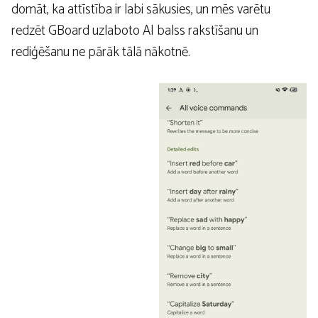
domāt, ka attīstība ir labi sākusies, un mēs varētu
redzēt GBoard uzlaboto AI balss rakstīšanu un
rediģēšanu ne pārāk tālā nākotnē.