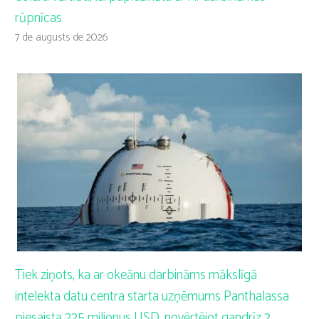
rūpnīcas
7 de augusts de 2026
Tiek ziņots, ka ar okeānu darbināms mākslīgā
intelekta datu centra starta uzņēmums Panthalassa
piesaista 225 miljonus USD, novērtējot gandrīz 2