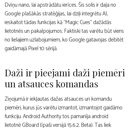
Dvīņu nano, lai apstrādātu ierīces. Šis solis ir daļa no
Google plašākās stratēģijas, lai dziļi integrētu AI,
ieskaitot tādas funkcijas kā “Magic Cues” dažādās
lietotnēs un pakalpojumos. Faktiski tas varētu būt viens
no lielajiem uzlabojumiem, ko Google gatavojas debitēt
gaidāmajā Pixel 10 sērijā.
Daži ir pieejami daži piemēri
un atsauces komandas
Ziņojumā ir iekļautas dažas atsauces un komandu
piemēri, kurus jūs varētu izmantot, izmantojot gaidāmo
funkciju. Android Authority tos pamanīja android
lietotnē GBoard (īpaši versijā 15.6.2. Beta). Tas liek