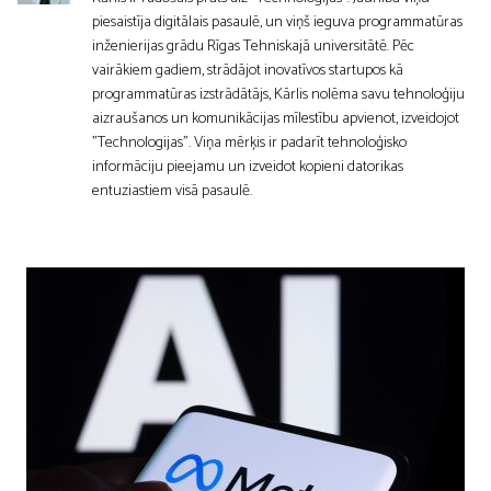
piesaistīja digitālais pasaulē, un viņš ieguva programmatūras
inženierijas grādu Rīgas Tehniskajā universitātē. Pēc
vairākiem gadiem, strādājot inovatīvos startupos kā
programmatūras izstrādātājs, Kārlis nolēma savu tehnoloģiju
aizraušanos un komunikācijas mīlestību apvienot, izveidojot
"Technologijas". Viņa mērķis ir padarīt tehnoloģisko
informāciju pieejamu un izveidot kopieni datorikas
entuziastiem visā pasaulē.