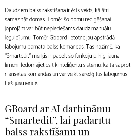
Daudziem balss rakstīšana ir ērts veids, kā ātri
samazināt domas. Tomēr šo domu rediģēšanai
joprojām var būt nepieciešams daudz manuālu
ieguldījumu. Tomēr Gboard lietotne jau apstrādā
labojumu pamata balss komandas. Tas nozīmē, ka
“Smartedit” mērķis ir pacelt šo funkciju pilnīgi jaunā
līmenī. Iedomājieties tik inteliģentu sistēmu, ka tā saprot
niansētas komandas un var veikt sarežģītus labojumus
tieši jūsu ierīcē.
GBoard ar AI darbināmu
“Smartedit”, lai padarītu
balss rakstīšanu un