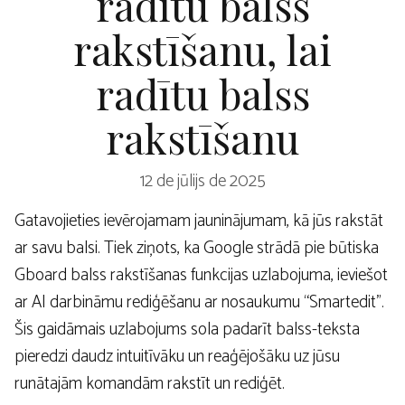
radītu balss
rakstīšanu, lai
radītu balss
rakstīšanu
12 de jūlijs de 2025
Gatavojieties ievērojamam jauninājumam, kā jūs rakstāt
ar savu balsi. Tiek ziņots, ka Google strādā pie būtiska
Gboard balss rakstīšanas funkcijas uzlabojuma, ieviešot
ar AI darbināmu rediģēšanu ar nosaukumu “Smartedit”.
Šis gaidāmais uzlabojums sola padarīt balss-teksta
pieredzi daudz intuitīvāku un reaģējošāku uz jūsu
runātajām komandām rakstīt un rediģēt.