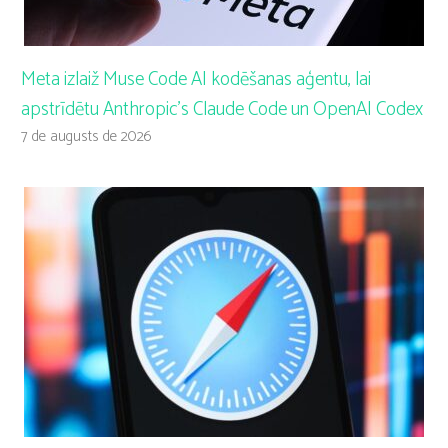
Meta izlaiž Muse Code AI kodēšanas aģentu, lai
apstrīdētu Anthropic’s Claude Code un OpenAI Codex
7 de augusts de 2026