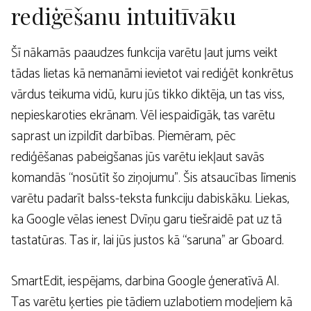
rediģēšanu intuitīvāku
Šī nākamās paaudzes funkcija varētu ļaut jums veikt
tādas lietas kā nemanāmi ievietot vai rediģēt konkrētus
vārdus teikuma vidū, kuru jūs tikko diktēja, un tas viss,
nepieskaroties ekrānam. Vēl iespaidīgāk, tas varētu
saprast un izpildīt darbības. Piemēram, pēc
rediģēšanas pabeigšanas jūs varētu iekļaut savās
komandās “nosūtīt šo ziņojumu”. Šis atsaucības līmenis
varētu padarīt balss-teksta funkciju dabiskāku. Liekas,
ka Google vēlas ienest Dvīņu garu tiešraidē pat uz tā
tastatūras. Tas ir, lai jūs justos kā “saruna” ar Gboard.
SmartEdit, iespējams, darbina Google ģeneratīvā AI.
Tas varētu ķerties pie tādiem uzlabotiem modeļiem kā