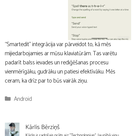
“Smartedit” integrācija var pārveidot to, kā mēs
mijiedarbojamies ar mūsu klaviatūrām. Tas varētu
padarīt balss ievades un rediģēšanas procesu
vienmērīgāku, gudrāku un patiesi efektīvāku. Mēs
ceram, ka drīz par to būs vairāk ziņu.
Kategorijas
Android
Kārlis Bērziņš
Kārlis ir radošais prāts aiz "Technologijas". Jaunībā viņu