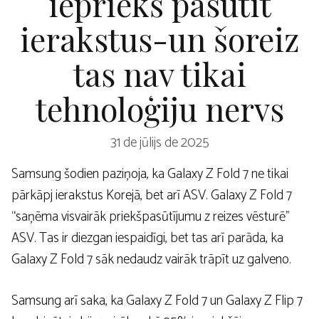
iepriekš pasūtīt
ierakstus-un šoreiz
tas nav tikai
tehnoloģiju nervs
31 de jūlijs de 2025
Samsung šodien paziņoja, ka Galaxy Z Fold 7 ne tikai
pārkāpj ierakstus Korejā, bet arī ASV. Galaxy Z Fold 7
“saņēma visvairāk priekšpasūtījumu z reizes vēsturē”
ASV. Tas ir diezgan iespaidīgi, bet tas arī parāda, ka
Galaxy Z Fold 7 sāk nedaudz vairāk trāpīt uz galveno.
Samsung arī saka, ka Galaxy Z Fold 7 un Galaxy Z Flip 7