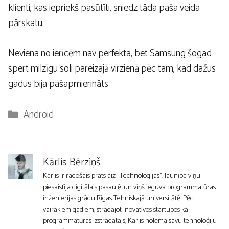
klienti, kas iepriekš pasūtīti, sniedz tāda paša veida
pārskatu.
Neviena no ierīcēm nav perfekta, bet Samsung šogad
spert milzīgu soli pareizajā virzienā pēc tam, kad dažus
gadus bija pašapmierināts.
Kategorijas
Android
Kārlis Bērziņš
Kārlis ir radošais prāts aiz "Technologijas". Jaunībā viņu
piesaistīja digitālais pasaulē, un viņš ieguva programmatūras
inženierijas grādu Rīgas Tehniskajā universitātē. Pēc
vairākiem gadiem, strādājot inovatīvos startupos kā
programmatūras izstrādātājs, Kārlis nolēma savu tehnoloģiju