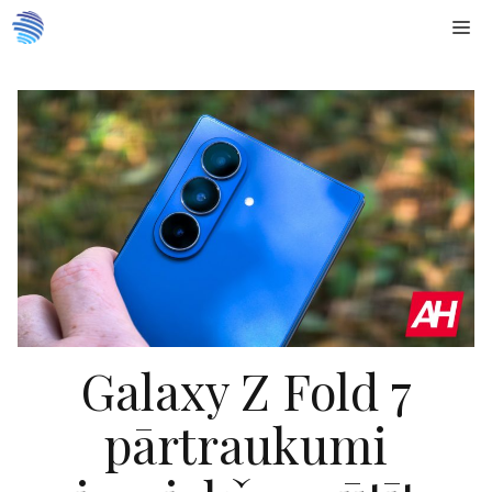
Doties
Me
uz
saturu
Galaxy Z Fold 7
pārtraukumi