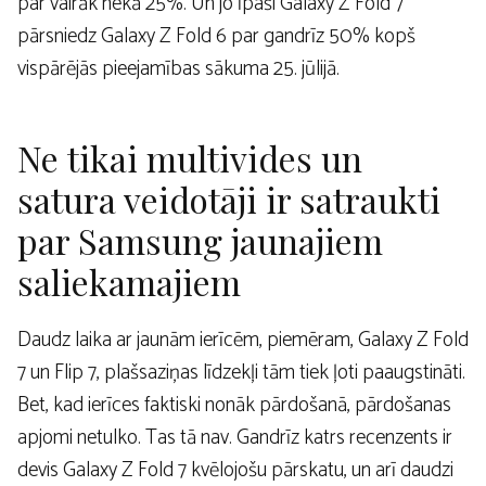
par vairāk nekā 25%. Un jo īpaši Galaxy Z Fold 7
pārsniedz Galaxy Z Fold 6 par gandrīz 50% kopš
vispārējās pieejamības sākuma 25. jūlijā.
Ne tikai multivides un
satura veidotāji ir satraukti
par Samsung jaunajiem
saliekamajiem
Daudz laika ar jaunām ierīcēm, piemēram, Galaxy Z Fold
7 un Flip 7, plašsaziņas līdzekļi tām tiek ļoti paaugstināti.
Bet, kad ierīces faktiski nonāk pārdošanā, pārdošanas
apjomi netulko. Tas tā nav. Gandrīz katrs recenzents ir
devis Galaxy Z Fold 7 kvēlojošu pārskatu, un arī daudzi