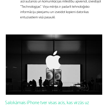
aizraušanos un komunikācijas mīlestību apvienot, izveidojot
"Technologijas". Viņa mērķis ir padarīt tehnoloģisko
informāciju pieejamu un izveidot kopieni datorikas
entuziastiem visā pasaulē.
Salokāmais iPhone tver visas acis, kas virzās uz