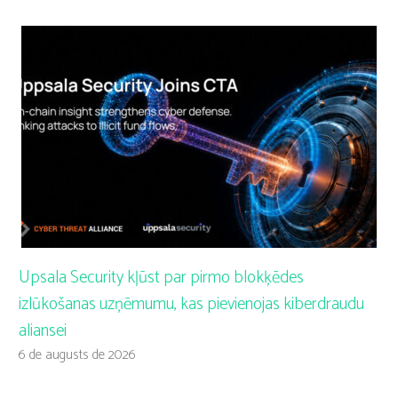
Upsala Security kļūst par pirmo blokķēdes
izlūkošanas uzņēmumu, kas pievienojas kiberdraudu
aliansei
6 de augusts de 2026