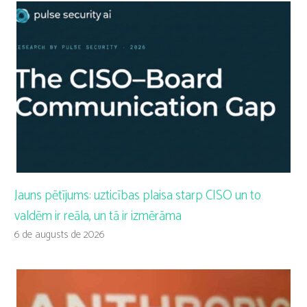
Jauns pētījums: uzticības plaisa starp CISO un to
valdēm ir reāla, un tā ir izmērāma
6 de augusts de 2026