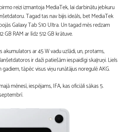
irmo reizi izmantoja MediaTek, lai darbinātu jebkuru
šetdatoru. Tagad tas nav bijis ideāls, bet MediaTek
bojās Galaxy Tab S10 Ultra. Un tagad mēs redzam
12 GB RAM ar līdz 512 GB krātuve.
s akumulators ar 45 W vadu uzlādi, un, protams,
nšetdatoros ir daži patiešām iespaidīgi skaļruņi. Liels
 gadiem, tāpēc visus viņu runātājus noregulē AKG.
jā mēnesī, iespējams, IFA, kas oficiāli sākas 5.
 septembrī.