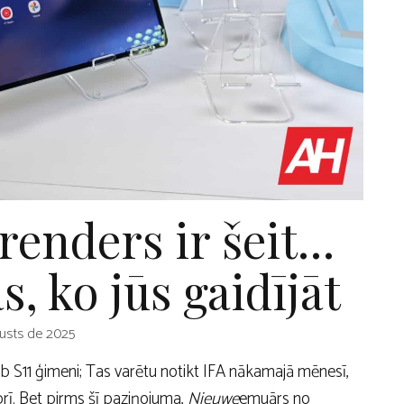
renders ir šeit…
as, ko jūs gaidījāt
usts de 2025
 S11 ģimeni; Tas varētu notikt IFA nākamajā mēnesī,
rī. Bet pirms šī paziņojuma,
Nieuwe
emuārs no