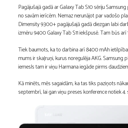
Pagājušajā gadā ar Galaxy Tab S10 sēriju Samsung p
no savām ierīcēm. Nemaz nerunājot par vadošo plan
Dimensity 9300+ pagājušajā gadā diezgan labi dar
izmēru 9400 Galaxy Tab S11 iekšpusē. Tam būs arī 
Tiek baumots, ka to darbina arī 8400 mAh ietilpība
mums ir skaļruņi, kurus noregulēja AKG. Samsung pla
iemesls tam ir viņu Harmana iegāde pirms daudziem
Kā minēts, mēs sagaidām, ka tas tiks paziņots nākama
septembrī, lai gan viņu preses konference notiek 4.