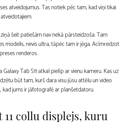
ses atveidojumus. Tas notiek pēc tam, kad viņi tikai
atveidotajiem.
 ziņā šeit patiešām nav nekā pārsteidzoša. Tam
āzes modelis, nevis ultra, tāpēc tam ir jēga. Acīmredzot
s preses renderos.
a Galaxy Tab S11 atkal pielīp ar vienu kameru. Kas uz
jadzētu būt tam, kurš dara visu jūsu attēlu un video
kad jums ir jāfotografē ar planšetdatoru.
 11 collu displejs, kuru