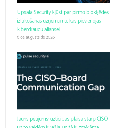
Upsala Security kļūst par pirmo blokķēdes
izlūkošanas uzņēmumu, kas pievienojas
kiberdraudu aliansei
6 de augusts de 2026
Jauns pētījums: uzticības plaisa starp CISO
un to valdēm ir reāla, un tā ir izmērāma