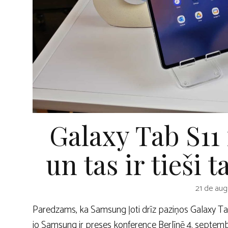
Galaxy Tab S11 
un tas ir tieši t
21 de aug
Paredzams, ka Samsung ļoti drīz paziņos Galaxy Tab
jo Samsung ir preses konference Berlīnē 4. septemb