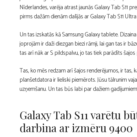
Nīderlandes, varēja atrast jaunās Galaxy Tab S11 pre
pirms dažām dienām dalījās ar Galaxy Tab S11 Ultra 
Un tas izskatās kā Samsung Galaxy tablete. Dizaina
joprojām ir daži diezgan biezi rāmji, lai gan tas ir b
tas arī nāk ar S pildspalvu, jo tas tiek parādīts šajo
Tas, ko mēs redzam arī šajos renderējumos, ir tas, k
planšetdatora ir lieliski piemērots. Jūsu tālrunim va
uzņemšanu. Un tas būs labi par dažiem gadījumiem, 
Galaxy Tab S11 varētu būt
darbina ar izmēru 9400