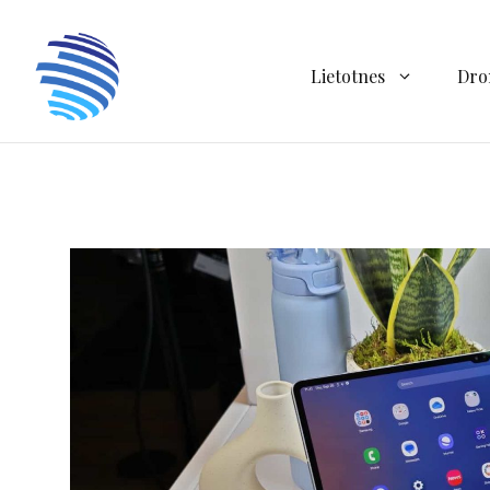
Doties
uz
saturu
Lietotnes
Dro