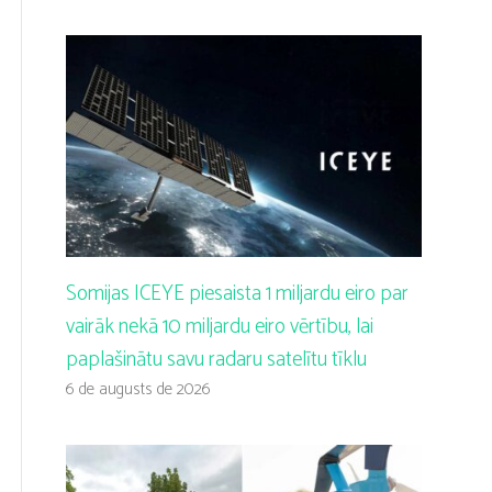
Somijas ICEYE piesaista 1 miljardu eiro par
vairāk nekā 10 miljardu eiro vērtību, lai
paplašinātu savu radaru satelītu tīklu
6 de augusts de 2026