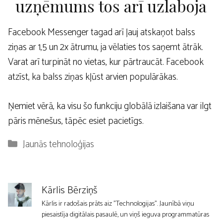
uzņēmums tos arī uzlaboja
Facebook Messenger tagad arī ļauj atskaņot balss
ziņas ar 1,5 un 2x ātrumu, ja vēlaties tos saņemt ātrāk.
Varat arī turpināt no vietas, kur pārtraucāt. Facebook
atzīst, ka balss ziņas kļūst arvien populārākas.
Ņemiet vērā, ka visu šo funkciju globālā izlaišana var ilgt
pāris mēnešus, tāpēc esiet pacietīgs.
Kategorijas
Jaunās tehnoloģijas
Kārlis Bērziņš
Kārlis ir radošais prāts aiz "Technologijas". Jaunībā viņu
piesaistīja digitālais pasaulē, un viņš ieguva programmatūras