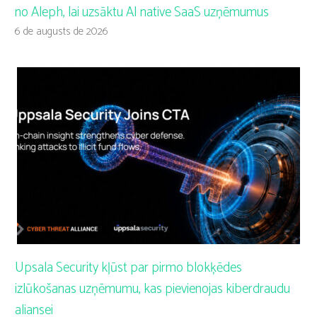
no Aleph, lai uzsāktu AI native SaaS uzņēmumus
6 de augusts de 2026
Upsala Security kļūst par pirmo blokķēdes
izlūkošanas uzņēmumu, kas pievienojas kiberdraudu
aliansei