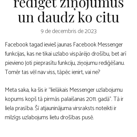
rediģēt ziņojumus
un daudz ko citu
9 de decembris de 2023
Facebook tagad ievieš jaunas Facebook Messenger
funkcijas, kas ne tikai uzlabo vispārējo drošību, bet arī
pievieno ļoti pieprasītu funkciju, ziņojumu rediģēšanu.
Tomēr tas vēl nav viss, tāpēc ienirt, vai ne?
Meta saka, ka šis ir “lielākais Messenger uzlabojumu
kopums kopš tā pirmās palaišanas 2011. gadā”. Tā ir
liela prasība. Šī atjauninājuma virsraksts noteikti ir
milzīgs uzlabojums lietu drošības pusē.