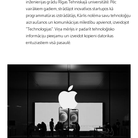
inženierijas grādu Rīgas Tehniskajā universitātē. Pēc
vairākiem gadiem, strādājot inovatīvos startupos kā
programmatūras izstrādātājs, Kārlis nolēma savu tehnoloģiju
aizraušanos un komunikācijas mīlestību apvienot, izveidojot
"Technologijas". Viņa mērķis ir padarīt tehnoloģisko
informāciju pieejamu un izveidot kopieni datorikas
entuziastiem visā pasaulē.