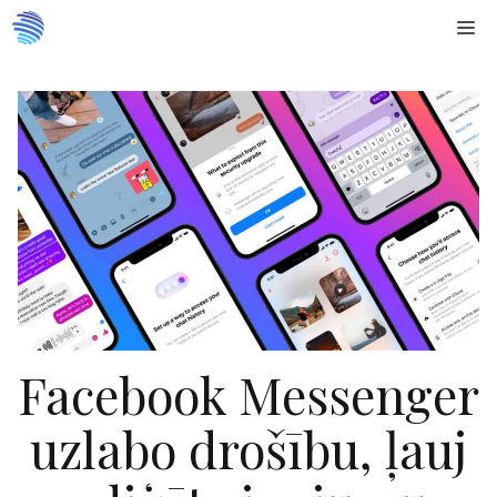
Doties
Me
uz
saturu
Facebook Messenger
uzlabo drošību, ļauj