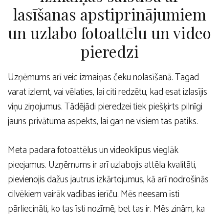
lasīšanas apstiprinājumiem
un uzlabo fotoattēlu un video
pieredzi
Uzņēmums arī veic izmaiņas čeku nolasīšanā. Tagad
varat izlemt, vai vēlaties, lai citi redzētu, kad esat izlasījis
viņu ziņojumus. Tādējādi pieredzei tiek piešķirts pilnīgi
jauns privātuma aspekts, lai gan ne visiem tas patiks.
Meta padara fotoattēlus un videoklipus vieglāk
pieejamus. Uzņēmums ir arī uzlabojis attēla kvalitāti,
pievienojis dažus jautrus izkārtojumus, kā arī nodrošinās
cilvēkiem vairāk vadības ierīču. Mēs neesam īsti
pārliecināti, ko tas īsti nozīmē, bet tas ir. Mēs zinām, ka