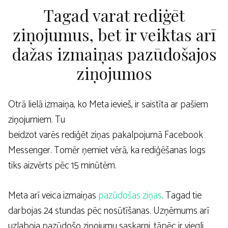
Tagad varat rediģēt
ziņojumus, bet ir veiktas arī
dažas izmaiņas pazūdošajos
ziņojumos
Otrā lielā izmaiņa, ko Meta ievieš, ir saistīta ar pašiem
ziņojumiem. Tu
beidzot varēs rediģēt ziņas pakalpojumā Facebook
Messenger. Tomēr ņemiet vērā, ka rediģēšanas logs
tiks aizvērts pēc 15 minūtēm.
Meta arī veica izmaiņas
pazūdošas ziņas
. Tagad tie
darbojas 24 stundas pēc nosūtīšanas. Uzņēmums arī
uzlaboja pazūdošo ziņojumu saskarni, tāpēc ir viegli