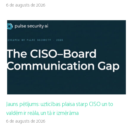
6 de augusts de 2026
Jauns pētījums: uzticības plaisa starp CISO un to
valdēm ir reāla, un tā ir izmērāma
6 de augusts de 2026