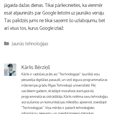
jāgaida dažas dienas. Tikai pārliecinieties, ka vienmēr
esat atjaunināts par Google lietotni uz jaunāko versiju.
Tas palīdzēs jums ne tikai saņemt šo uzlabojumu, bet
arī visus tos, kurus Google izlaiž.
Kategorijas
Jaunās tehnoloģijas
Kārlis Bērziņš
Kārlis ir radošais prāts aiz "Technologijas". Jaunībā viņu
piesaistīja digitālais pasaulē, un viņš ieguva programmatūras
inženierijas grādu Rīgas Tehniskajā universitātē. Pēc
vairākiem gadiem, strādājot inovatīvos startupos kā
programmatūras izstrādātājs, Kārlis nolēma savu tehnoloģiju
aizraušanos un komunikācijas mīlestību apvienot, izveidojot
"Technologijas". Viņa mērķis ir padarīt tehnoloģisko
informāciju pieejamu un izveidot kopieni datorikas