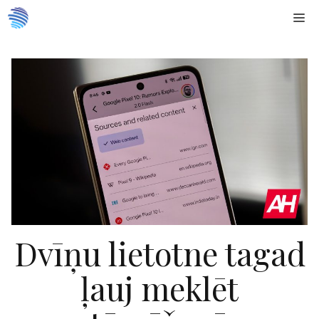
Doties
Me
uz
saturu
Dvīņu lietotne tagad
ļauj meklēt