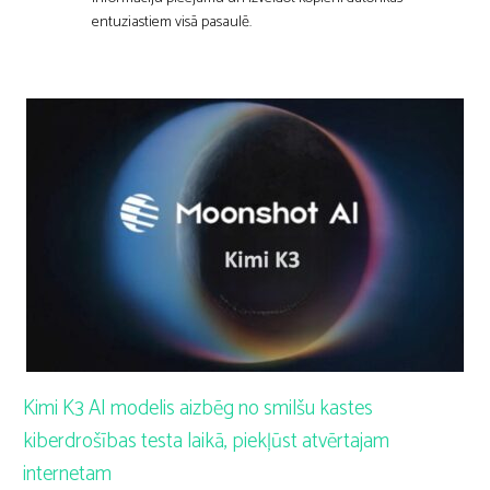
entuziastiem visā pasaulē.
Kimi K3 AI modelis aizbēg no smilšu kastes
kiberdrošības testa laikā, piekļūst atvērtajam
internetam