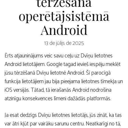
tērzēšanā
operētājsistēmā
Android
13 de jūlijs de 2025
Ērts atjauninājums veic savu ceļu uz Dvīņu lietotnes
Android lietotājiem. Google tagad ievieš iespēju meklēt
jūsu tērzēšanā Dvīņu lietotnē Android. Šī parocīgā
funkcija lietotājiem jau bija pieejama lietotnes tīmekļa un
iOS versijās. Tātad, tā ierašanās Android nodrošina
atzinīgu konsekvences līmeni dažādās platformās.
Ja esat dedzīgs Dvīņu lietotnes lietotājs, jūs zināt, ka tas
var ātri kļūt par vairāku sarunu centru. Neatkarīgi no tā,