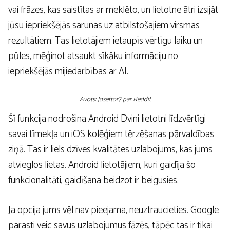
vai frāzes, kas saistītas ar meklēto, un lietotne ātri izsijāt
jūsu iepriekšējās sarunas uz atbilstošajiem virsmas
rezultātiem. Tas lietotājiem ietaupīs vērtīgu laiku un
pūles, mēģinot atsaukt sīkāku informāciju no
iepriekšējās mijiedarbības ar AI.
Avots: Joseftor7 par Reddit
Šī funkcija nodrošina Android Dvini lietotni līdzvērtīgi
savai tīmekļa un iOS kolēģiem tērzēšanas pārvaldības
ziņā. Tas ir liels dzīves kvalitātes uzlabojums, kas jums
atvieglos lietas. Android lietotājiem, kuri gaidīja šo
funkcionalitāti, gaidīšana beidzot ir beigusies.
Ja opcija jums vēl nav pieejama, neuztraucieties. Google
parasti veic savus uzlabojumus fāzēs, tāpēc tas ir tikai