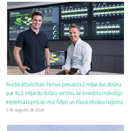
Nvidia atbalstītais Firmus piesaista 2 miljardus dolāru
par 10,5 miljardu dolāru vērtību, lai izveidotu mākslīgā
intelekta rūpnīcas visā Āzijas un Klusā okeāna reģionā.
7 de augusts de 2026