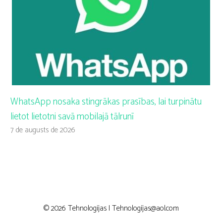
WhatsApp nosaka stingrākas prasības, lai turpinātu
lietot lietotni savā mobilajā tālrunī
7 de augusts de 2026
© 2026 Tehnologijas |
Tehnologijas@aol.com