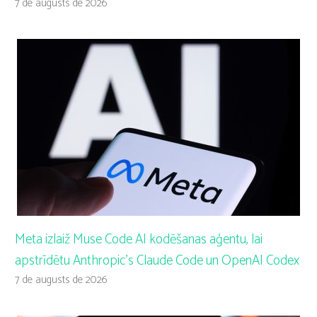
7 de augusts de 2026
Meta izlaiž Muse Code AI kodēšanas aģentu, lai
apstrīdētu Anthropic’s Claude Code un OpenAI Codex
7 de augusts de 2026