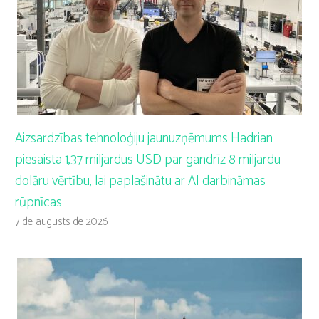
Aizsardzības tehnoloģiju jaunuzņēmums Hadrian
piesaista 1,37 miljardus USD par gandrīz 8 miljardu
dolāru vērtību, lai paplašinātu ar AI darbināmas
rūpnīcas
7 de augusts de 2026