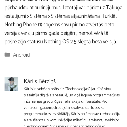
pārbaudītu atjauninājumus, lietotāji var pāriet uz Tālruņa
iestatījumi > Sistēma > Sistēmas atjaunināšana. Turklāt
Nothing Phone (1) saņems savu pirmo atvērtās beta
versijas versiju pirms gada beigām, ņemot vērā tā
pašreizējo statusu Nothing OS 2.5 slēgtā beta versijā.
Kategorijas
Android
Kārlis Bērziņš
Kārlis ir radošais prāts aiz "Technologijas". Jaunībā viņu
piesaistīja digitālais pasaulē, un viņš ieguva programmatūras
inženierijas grādu Rīgas Tehniskajā universitātē. Pēc
vairākiem gadiem, strādājot inovatīvos startupos kā
programmatūras izstrādātājs, Kārlis nolēma savu tehnoloģiju
aizraušanos un komunikācijas mīlestību apvienot, izveidojot
"Technologijas". Viņa mērķis ir padarīt tehnoloģisko