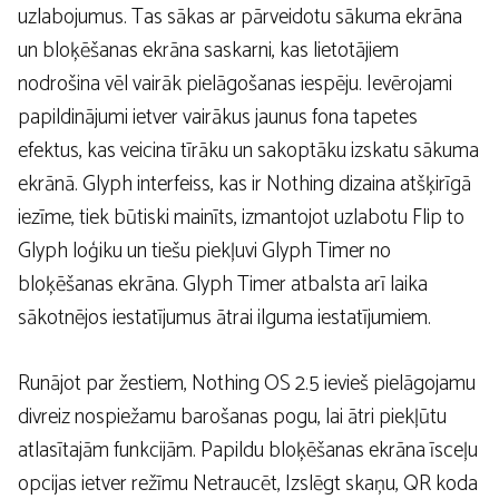
uzlabojumus. Tas sākas ar pārveidotu sākuma ekrāna
un bloķēšanas ekrāna saskarni, kas lietotājiem
nodrošina vēl vairāk pielāgošanas iespēju. Ievērojami
papildinājumi ietver vairākus jaunus fona tapetes
efektus, kas veicina tīrāku un sakoptāku izskatu sākuma
ekrānā. Glyph interfeiss, kas ir Nothing dizaina atšķirīgā
iezīme, tiek būtiski mainīts, izmantojot uzlabotu Flip to
Glyph loģiku un tiešu piekļuvi Glyph Timer no
bloķēšanas ekrāna. Glyph Timer atbalsta arī laika
sākotnējos iestatījumus ātrai ilguma iestatījumiem.
Runājot par žestiem, Nothing OS 2.5 ievieš pielāgojamu
divreiz nospiežamu barošanas pogu, lai ātri piekļūtu
atlasītajām funkcijām. Papildu bloķēšanas ekrāna īsceļu
opcijas ietver režīmu Netraucēt, Izslēgt skaņu, QR koda