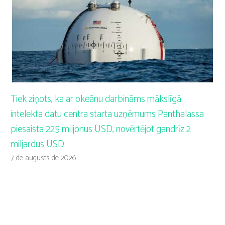
Tiek ziņots, ka ar okeānu darbināms mākslīgā
intelekta datu centra starta uzņēmums Panthalassa
piesaista 225 miljonus USD, novērtējot gandrīz 2
miljardus USD
7 de augusts de 2026