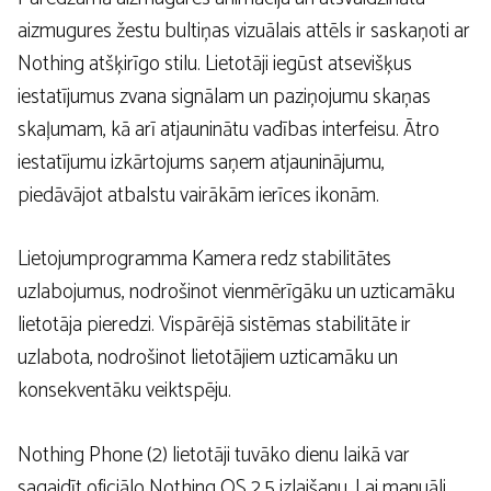
aizmugures žestu bultiņas vizuālais attēls ir saskaņoti ar
Nothing atšķirīgo stilu. Lietotāji iegūst atsevišķus
iestatījumus zvana signālam un paziņojumu skaņas
skaļumam, kā arī atjauninātu vadības interfeisu. Ātro
iestatījumu izkārtojums saņem atjauninājumu,
piedāvājot atbalstu vairākām ierīces ikonām.
Lietojumprogramma Kamera redz stabilitātes
uzlabojumus, nodrošinot vienmērīgāku un uzticamāku
lietotāja pieredzi. Vispārējā sistēmas stabilitāte ir
uzlabota, nodrošinot lietotājiem uzticamāku un
konsekventāku veiktspēju.
Nothing Phone (2) lietotāji tuvāko dienu laikā var
sagaidīt oficiālo Nothing OS 2.5 izlaišanu. Lai manuāli