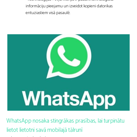
informāciju pieejamu un izveidot kopieni datorikas
entuziastiem visā pasaulē.
WhatsApp nosaka stingrākas prasības, lai turpinātu
lietot lietotni savā mobilajā tālrunī