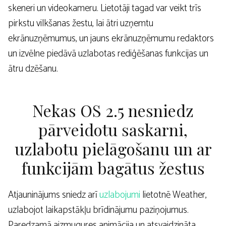
skeneri un videokameru. Lietotāji tagad var veikt trīs
pirkstu vilkšanas žestu, lai ātri uzņemtu
ekrānuzņēmumus, un jauns ekrānuzņēmumu redaktors
un izvēlne piedāvā uzlabotas rediģēšanas funkcijas un
ātru dzēšanu.
Nekas OS 2.5 nesniedz
pārveidotu saskarni,
uzlabotu pielāgošanu un ar
funkcijām bagātus žestus
Atjauninājums sniedz arī
uzlabojumi
lietotnē Weather,
uzlabojot laikapstākļu brīdinājumu paziņojumus.
Paredzamā aizmugures animācija un atsvaidzināta