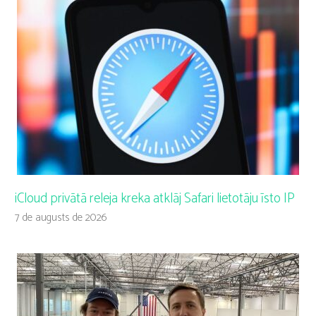
iCloud privātā releja kreka atklāj Safari lietotāju īsto IP
7 de augusts de 2026