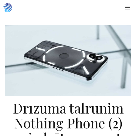
Doties
Me
uz
saturu
Drīzumā tālrunim
Nothing Phone (2)