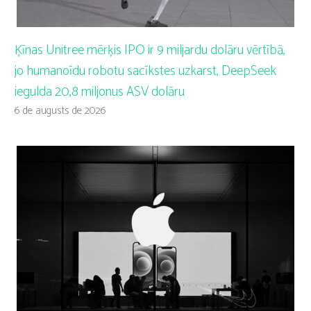
Ķīnas Unitree mērķis IPO ir 9 miljardu dolāru vērtībā,
jo humanoīdu robotu sacīkstes uzkarst, DeepSeek
iegulda 20,8 miljonus ASV dolāru
6 de augusts de 2026