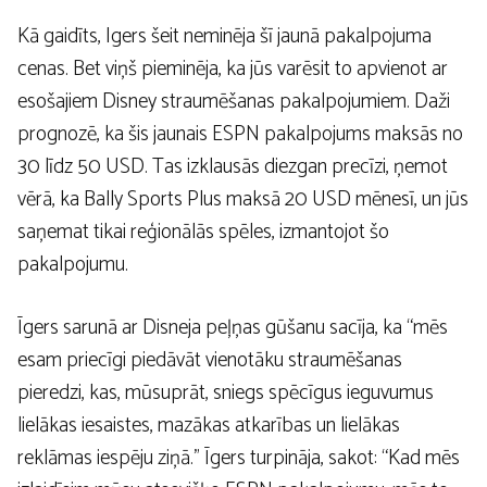
Kā gaidīts, Igers šeit neminēja šī jaunā pakalpojuma
cenas. Bet viņš pieminēja, ka jūs varēsit to apvienot ar
esošajiem Disney straumēšanas pakalpojumiem. Daži
prognozē, ka šis jaunais ESPN pakalpojums maksās no
30 līdz 50 USD. Tas izklausās diezgan precīzi, ņemot
vērā, ka Bally Sports Plus maksā 20 USD mēnesī, un jūs
saņemat tikai reģionālās spēles, izmantojot šo
pakalpojumu.
Īgers sarunā ar Disneja peļņas gūšanu sacīja, ka “mēs
esam priecīgi piedāvāt vienotāku straumēšanas
pieredzi, kas, mūsuprāt, sniegs spēcīgus ieguvumus
lielākas iesaistes, mazākas atkarības un lielākas
reklāmas iespēju ziņā.” Īgers turpināja, sakot: “Kad mēs