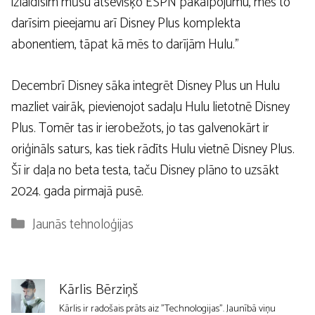
izlaidīsim mūsu atsevišķo ESPN pakalpojumu, mēs to
darīsim pieejamu arī Disney Plus komplekta
abonentiem, tāpat kā mēs to darījām Hulu.”
Decembrī Disney sāka integrēt Disney Plus un Hulu
mazliet vairāk, pievienojot sadaļu Hulu lietotnē Disney
Plus. Tomēr tas ir ierobežots, jo tas galvenokārt ir
oriģināls saturs, kas tiek rādīts Hulu vietnē Disney Plus.
Šī ir daļa no beta testa, taču Disney plāno to uzsākt
2024. gada pirmajā pusē.
Kategorijas
Jaunās tehnoloģijas
Kārlis Bērziņš
Kārlis ir radošais prāts aiz "Technologijas". Jaunībā viņu