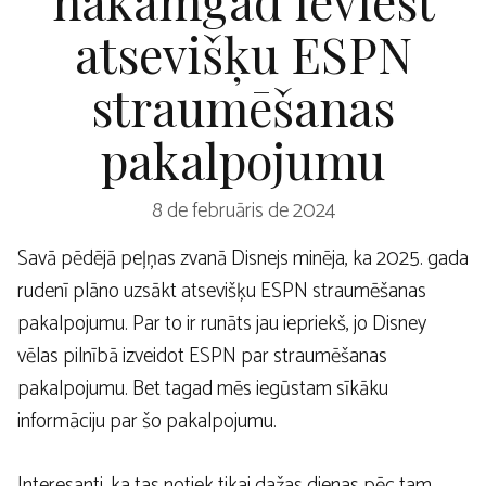
atsevišķu ESPN
straumēšanas
pakalpojumu
8 de februāris de 2024
Savā pēdējā peļņas zvanā Disnejs minēja, ka 2025. gada
rudenī plāno uzsākt atsevišķu ESPN straumēšanas
pakalpojumu. Par to ir runāts jau iepriekš, jo Disney
vēlas pilnībā izveidot ESPN par straumēšanas
pakalpojumu. Bet tagad mēs iegūstam sīkāku
informāciju par šo pakalpojumu.
Interesanti, ka tas notiek tikai dažas dienas pēc tam,