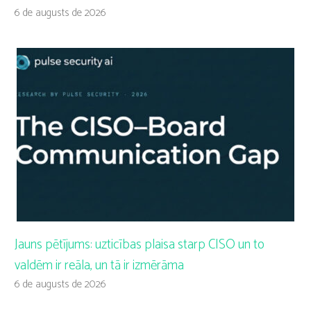
6 de augusts de 2026
Jauns pētījums: uzticības plaisa starp CISO un to
valdēm ir reāla, un tā ir izmērāma
6 de augusts de 2026