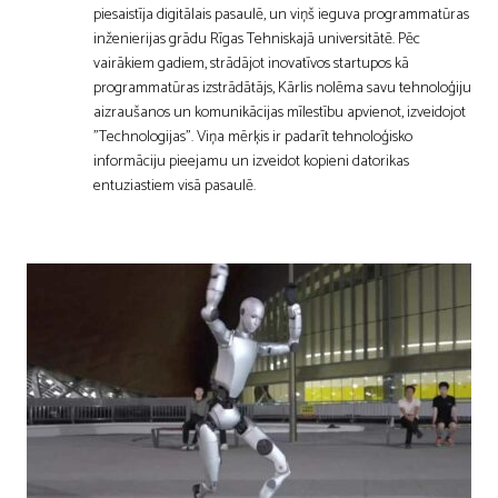
piesaistīja digitālais pasaulē, un viņš ieguva programmatūras
inženierijas grādu Rīgas Tehniskajā universitātē. Pēc
vairākiem gadiem, strādājot inovatīvos startupos kā
programmatūras izstrādātājs, Kārlis nolēma savu tehnoloģiju
aizraušanos un komunikācijas mīlestību apvienot, izveidojot
"Technologijas". Viņa mērķis ir padarīt tehnoloģisko
informāciju pieejamu un izveidot kopieni datorikas
entuziastiem visā pasaulē.