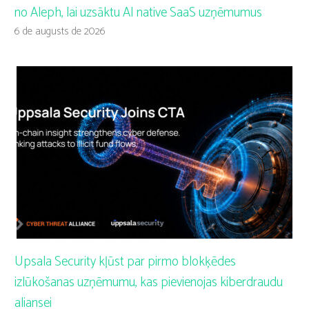
no Aleph, lai uzsāktu AI native SaaS uzņēmumus
6 de augusts de 2026
Upsala Security kļūst par pirmo blokķēdes
izlūkošanas uzņēmumu, kas pievienojas kiberdraudu
aliansei