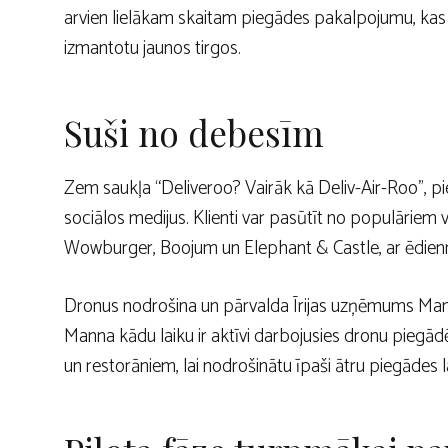
arvien lielākam skaitam piegādes pakalpojumu, kas pēt
izmantotu jaunos tirgos.
Suši no debesīm
Zem saukļa “Deliveroo? Vairāk kā Deliv-Air-Roo”, p
sociālos medijus. Klienti var pasūtīt no populāriem
Wowburger, Boojum un Elephant & Castle, ar ēdienrei
Dronus nodrošina un pārvalda Īrijas uzņēmums Manna 
Manna kādu laiku ir aktīvi darbojusies dronu piegā
un restorāniem, lai nodrošinātu īpaši ātru piegādes l