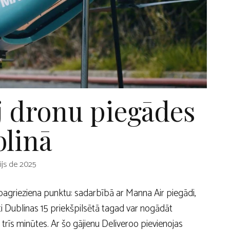
j dronu piegādes
linā
nijs de 2025
 pagrieziena punktu: sadarbībā ar Manna Air piegādi,
i Dublinas 15 priekšpilsētā tagad var nogādāt
 trīs minūtes. Ar šo gājienu Deliveroo pievienojas