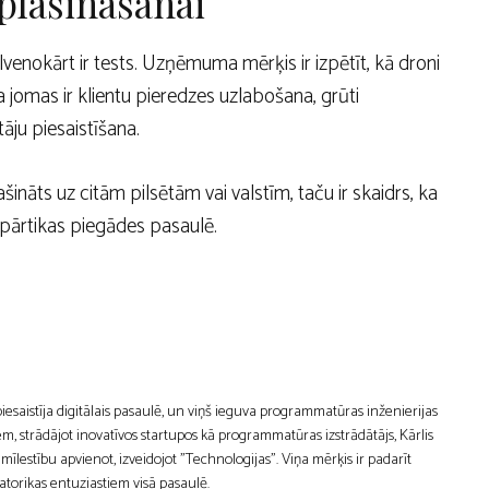
plašināšanai
nokārt ir tests. Uzņēmuma mērķis ir izpētīt, kā droni
 jomas ir klientu pieredzes uzlabošana, grūti
āju piesaistīšana.
šināts uz citām pilsētām vai valstīm, taču ir skaidrs, ka
 pārtikas piegādes pasaulē.
 piesaistīja digitālais pasaulē, un viņš ieguva programmatūras inženierijas
m, strādājot inovatīvos startupos kā programmatūras izstrādātājs, Kārlis
estību apvienot, izveidojot "Technologijas". Viņa mērķis ir padarīt
atorikas entuziastiem visā pasaulē.