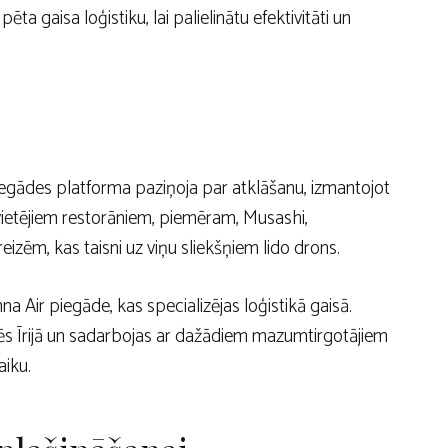
a gaisa loģistiku, lai palielinātu efektivitāti un
iegādes platforma paziņoja par atklāšanu, izmantojot
 vietējiem restorāniem, piemēram, Musashi,
zēm, kas taisni uz viņu sliekšņiem lido drons.
Air piegāde, kas specializējas loģistikā gaisā.
dēs Īrijā un sadarbojas ar dažādiem mazumtirgotājiem
aiku.