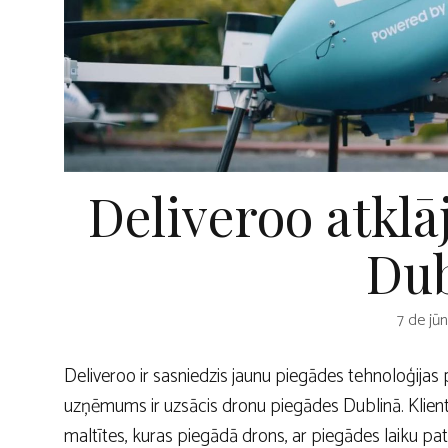
Deliveroo atklā
Dub
7 de jū
Deliveroo ir sasniedzis jaunu piegādes tehnoloģijas
uzņēmums ir uzsācis dronu piegādes Dublinā. Klient
maltītes, kuras piegādā drons, ar piegādes laiku pat