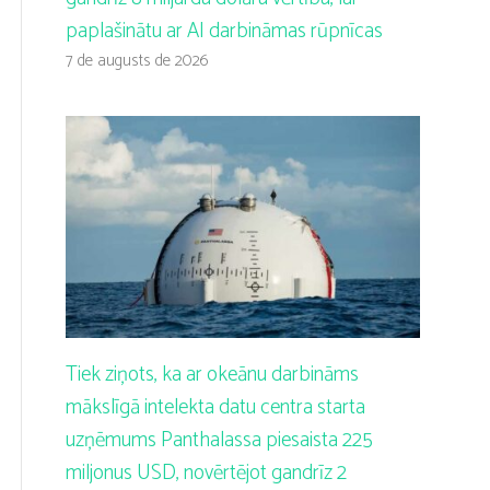
paplašinātu ar AI darbināmas rūpnīcas
7 de augusts de 2026
Tiek ziņots, ka ar okeānu darbināms
mākslīgā intelekta datu centra starta
uzņēmums Panthalassa piesaista 225
miljonus USD, novērtējot gandrīz 2