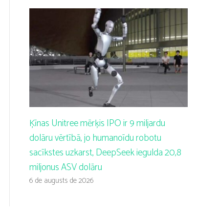
Ķīnas Unitree mērķis IPO ir 9 miljardu
dolāru vērtībā, jo humanoīdu robotu
sacīkstes uzkarst, DeepSeek iegulda 20,8
miljonus ASV dolāru
6 de augusts de 2026