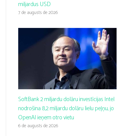
miljardus USD
7 de augusts de 2026
SoftBank 2 miljardu dolāru investīcijas Intel
nodrošina 8,2 miljardu dolāru lielu peļņu, jo
OpenAI ieņem otro vietu
6 de augusts de 2026