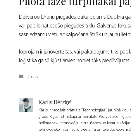
Pilota fāze turpmākai pa
Deliveroo Dronu piegādes pakalpojums Dublinā galve
var papildināt esošo piegādes tīklu. Galvenās fokusa
sasniedzamu vietu apkalpošana ātrāk un jaunu lietot
Joprojām ir jānovērtē tas, vai pakalpojums tiks papla
loģistika gaisā kļūst arvien nopietnāks piedāvājums
Kategorijas
Drons
Kārlis Bērziņš
Kārlis ir radošais prāts aiz "Technologijas". Jaunībā viņu
grādu Rīgas Tehniskajā universitātē. Pēc vairākiem gadie
nolēma savu tehnoloģiju aizraušanos un komunikācijas mīl
tehnoloģisko informāciju pieejamu un izveidot kopieni d