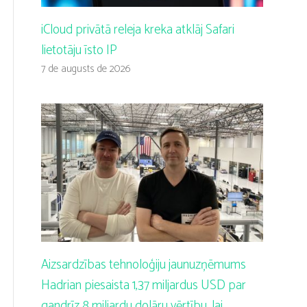
iCloud privātā releja kreka atklāj Safari
lietotāju īsto IP
7 de augusts de 2026
Aizsardzības tehnoloģiju jaunuzņēmums
Hadrian piesaista 1,37 miljardus USD par
gandrīz 8 miljardu dolāru vērtību, lai