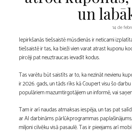
un labā
14 de febr
Iepirkšanās tiešsaistē mūsdienās ir neticami izplatī
tiešsaistē ir tas, ka bieži vien varat atrast kuponu k
pircēji pat neuztraucas ievadīt kodus.
Tas varētu būt saistīts ar to, ka nezināt nevienu kup
ir 2026. gads, un tāds rīks kā Coupert visu šo darb
populāriem mazumtirgotājiem un informē, vai saņem
Tam ir arī naudas atmaksas iespēja, un tas pat salī
ar AI darbināms pārlūkprogrammas paplašinājums, kas
miljoni cilvēku visā pasaulē. Tas ir pieejams arī mob