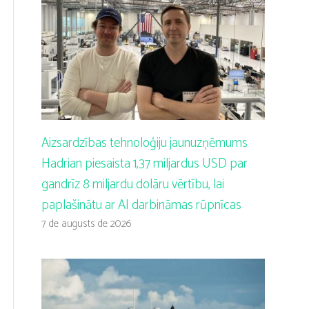
Aizsardzības tehnoloģiju jaunuzņēmums
Hadrian piesaista 1,37 miljardus USD par
gandrīz 8 miljardu dolāru vērtību, lai
paplašinātu ar AI darbināmas rūpnīcas
7 de augusts de 2026