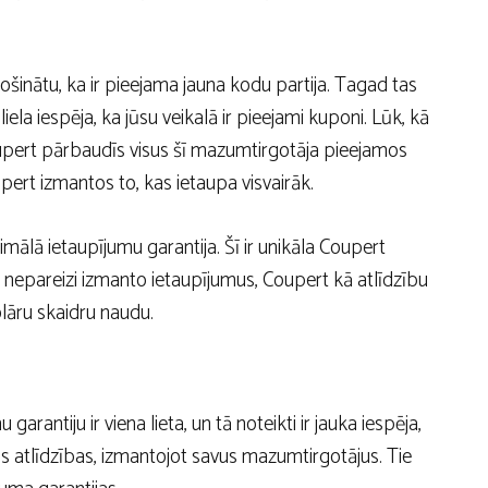
šinātu, ka ir pieejama jauna kodu partija. Tagad tas
la iespēja, ka jūsu veikalā ir pieejami kuponi. Lūk, kā
upert pārbaudīs visus šī mazumtirgotāja pieejamos
upert izmantos to, kas ietaupa visvairāk.
mālā ietaupījumu garantija. Šī ir unikāla Coupert
as nepareizi izmanto ietaupījumus, Coupert kā atlīdzību
lāru skaidru naudu.
ntiju ir viena lieta, un tā noteikti ir jauka iespēja,
 atlīdzības, izmantojot savus mazumtirgotājus. Tie