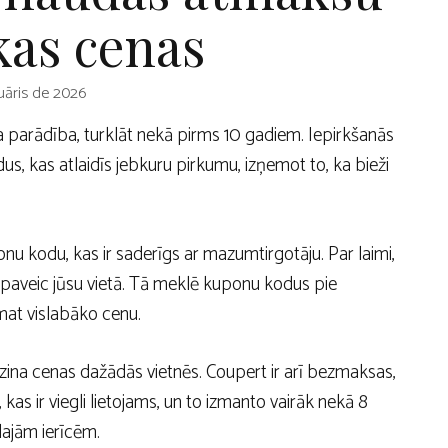
kas cenas
uāris de 2026
ta parādība, turklāt nekā pirms 10 gadiem. Iepirkšanās
odus, kas atlaidīs jebkuru pirkumu, izņemot to, ka bieži
onu kodu, kas ir saderīgs ar mazumtirgotāju. Par laimi,
u paveic jūsu vietā. Tā meklē kuponu kodus pie
at vislabāko cenu.
dzina cenas dažādās vietnēs. Coupert ir arī bezmaksas,
 ir viegli lietojams, un to izmanto vairāk nekā 8
ilajām ierīcēm.