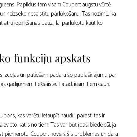
lgreens. Papildus tam visam Coupert augstu vērtē
 un neizseko nesaistītu pārlūkošanu. Tas nozīmē, ka
at ātru iepirkšanās pauzi, lai pārlūkotu kaut ko
ko funkciju apskats
 kas izceļas un patiešām padara šo paplašinājumu par
ās gadījumiem tiešsaistē. Tātad, iesim tiem cauri.
s kupons, kas varētu ietaupīt naudu, parasti tas ir
āievieto katrs no tiem. Tas var būt īpaši biedējoši, ja
trast piemērotu. Coupert novērš šīs problēmas un dara