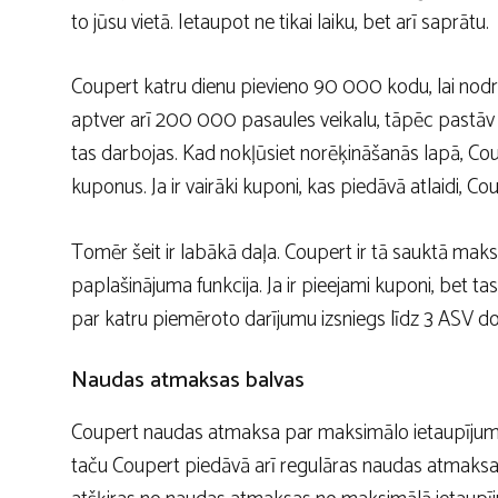
to jūsu vietā. Ietaupot ne tikai laiku, bet arī saprātu.
Coupert katru dienu pievieno 90 000 kodu, lai nodro
aptver arī 200 000 pasaules veikalu, tāpēc pastāv lie
tas darbojas. Kad nokļūsiet norēķināšanās lapā, Co
kuponus. Ja ir vairāki kuponi, kas piedāvā atlaidi, Co
Tomēr šeit ir labākā daļa. Coupert ir tā sauktā maksi
paplašinājuma funkcija. Ja ir pieejami kuponi, bet t
par katru piemēroto darījumu izsniegs līdz 3 ASV do
Naudas atmaksas balvas
Coupert naudas atmaksa par maksimālo ietaupījumu gara
taču Coupert piedāvā arī regulāras naudas atmaksas