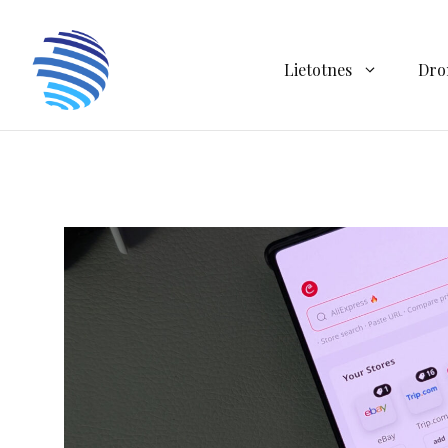
Doties
uz
saturu
Lietotnes
Dro