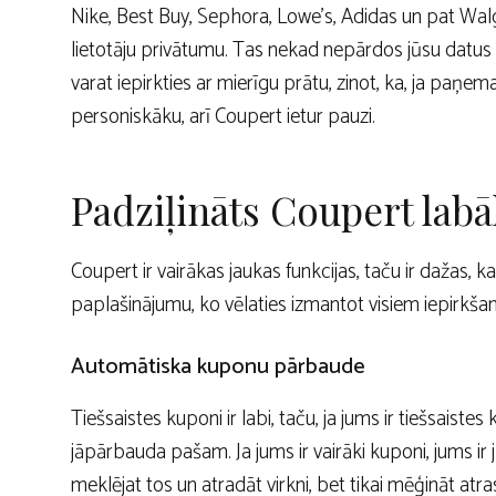
Nike, Best Buy, Sephora, Lowe’s, Adidas un pat Wa
lietotāju privātumu. Tas nekad nepārdos jūsu datus
varat iepirkties ar mierīgu prātu, zinot, ka, ja paņem
personiskāku, arī Coupert ietur pauzi.
Padziļināts Coupert labā
Coupert ir vairākas jaukas funkcijas, taču ir dažas,
paplašinājumu, ko vēlaties izmantot visiem iepirkšan
Automātiska kuponu pārbaude
Tiešsaistes kuponi ir labi, taču, ja jums ir tiešsaiste
jāpārbauda pašam. Ja jums ir vairāki kuponi, jums ir j
meklējat tos un atradāt virkni, bet tikai mēģināt a