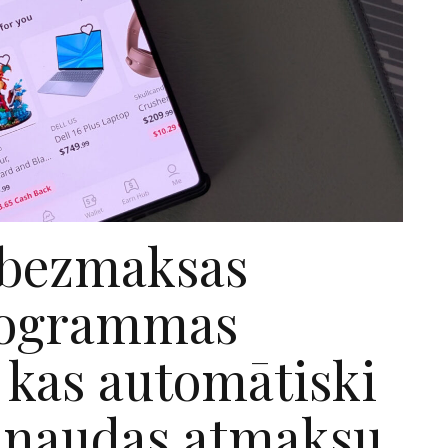
 bezmaksas
rogrammas
 kas automātiski
 naudas atmaksu