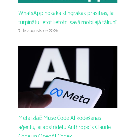
WhatsApp nosaka stingrākas prasības, lai
turpinātu lietot lietotni savā mobilajā tālrunī
7 de augusts de 2026
Meta izlaiž Muse Code AI kodēšanas
aģentu, lai apstrīdētu Anthropic’s Claude
Code un OpenAI Codex