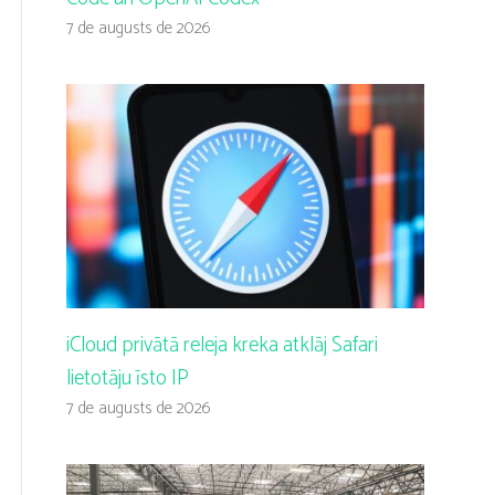
7 de augusts de 2026
iCloud privātā releja kreka atklāj Safari
lietotāju īsto IP
7 de augusts de 2026