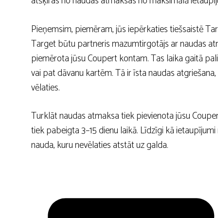
atšķiras no naudas atmaksas no maksimālā ietaupīj
Pieņemsim, piemēram, jūs iepērkaties tiešsaistē Targe
Target būtu partneris mazumtirgotājs ar naudas a
piemērota jūsu Coupert kontam. Tas laika gaitā pali
vai pat dāvanu kartēm. Tā ir īsta naudas atgriešana, 
vēlaties.
Turklāt naudas atmaksa tiek pievienota jūsu Couper
tiek pabeigta 3–15 dienu laikā. Līdzīgi kā ietaupīj
nauda, ​​kuru nevēlaties atstāt uz galda.