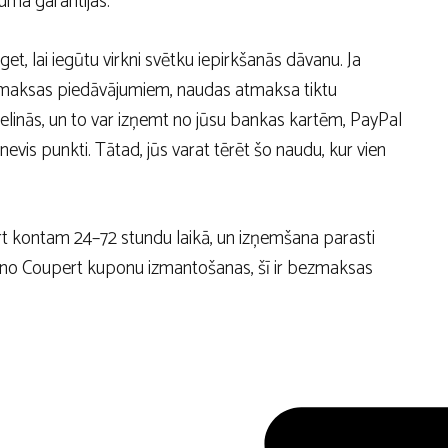
uma garantijas.
t, lai iegūtu virkni svētku iepirkšanās dāvanu. Ja
tmaksas piedāvājumiem, naudas atmaksa tiktu
elinās, un to var izņemt no jūsu bankas kartēm, PayPal
nevis punkti. Tātad, jūs varat tērēt šo naudu, kur vien
t kontam 24–72 stundu laikā, un izņemšana parasti
umi no Coupert kuponu izmantošanas, šī ir bezmaksas