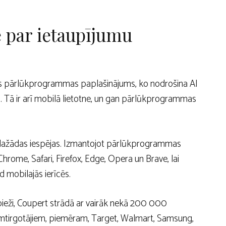
e par ietaupījumu
tes pārlūkprogrammas paplašinājums, ko nodrošina AI
du. Tā ir arī mobilā lietotne, un gan pārlūkprogrammas
ir dažādas iespējas. Izmantojot pārlūkprogrammas
rome, Safari, Firefox, Edge, Opera un Brave, lai
d mobilajās ierīcēs.
 bieži, Coupert strādā ar vairāk nekā 200 000
zumtirgotājiem, piemēram, Target, Walmart, Samsung,