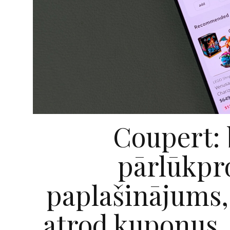
Coupert:
pārlūkp
paplašinājums,
atrod kuponus,