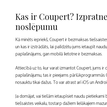
Kas ir Coupert? Izpratn
noslēpumu
Kā minēts iepriekš, Coupert ir bezmaksas tiešsais
un kas ir izstrādāts, lai palīdzētu jums ietaupīt nau
paplašinājums, gan mobilā lietotne ir bezmaksas.
Attiecībā uz to, kur varat izmantot Coupert, jums 
paplašinājumu, tas ir pieejams pārlūkprogrammās Ch
nosauktu tikai dažus. To var atrast arī iOS un Androi
Ja domājat, vai tiešām ietaupīsiet naudu pietiekami
tiešsaistes veikalu, tostarp dažiem lielākajiem ma