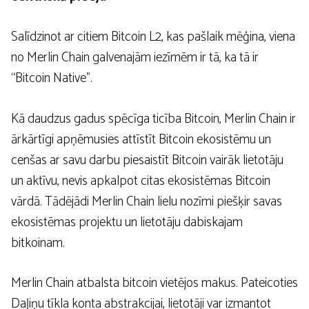
Salīdzinot ar citiem Bitcoin L2, kas pašlaik mēģina, viena
no Merlin Chain galvenajām iezīmēm ir tā, ka tā ir
“Bitcoin Native”.
Kā daudzus gadus spēcīga ticība Bitcoin, Merlin Chain ir
ārkārtīgi apņēmusies attīstīt Bitcoin ekosistēmu un
cenšas ar savu darbu piesaistīt Bitcoin vairāk lietotāju
un aktīvu, nevis apkalpot citas ekosistēmas Bitcoin
vārdā. Tādējādi Merlin Chain lielu nozīmi piešķir savas
ekosistēmas projektu un lietotāju dabiskajam
bitkoinam.
Merlin Chain atbalsta bitcoin vietējos makus. Pateicoties
Daļiņu tīkla konta abstrakcijai, lietotāji var izmantot