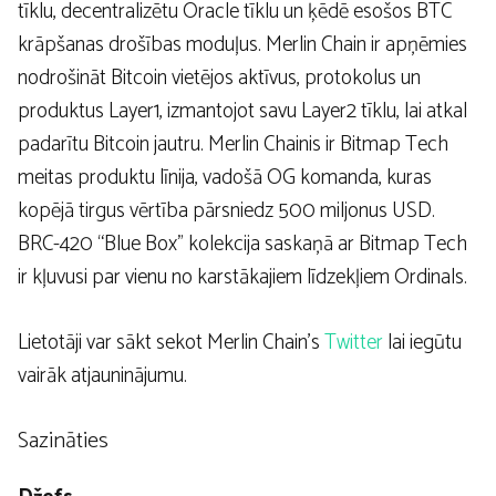
tīklu, decentralizētu Oracle tīklu un ķēdē esošos BTC
krāpšanas drošības moduļus. Merlin Chain ir apņēmies
nodrošināt Bitcoin vietējos aktīvus, protokolus un
produktus Layer1, izmantojot savu Layer2 tīklu, lai atkal
padarītu Bitcoin jautru. Merlin Chainis ir Bitmap Tech
meitas produktu līnija, vadošā OG komanda, kuras
kopējā tirgus vērtība pārsniedz 500 miljonus USD.
BRC-420 “Blue Box” kolekcija saskaņā ar Bitmap Tech
ir kļuvusi par vienu no karstākajiem līdzekļiem Ordinals.
Lietotāji var sākt sekot Merlin Chain’s
Twitter
lai iegūtu
vairāk atjauninājumu.
Sazināties