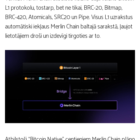
L1 protokolu, tostarp, bet ne tikai, BRC-20, Bitmap,
BRC-420, Atomicals, SRC20 un Pipe. Visus L1 uzrakstus
automātiski iekļaus Merlin Chain baltajā sarakstā, ļaujot
lietotājiem droši un izdevīgi tirgoties ar to.
Atbilstoši “Bitcoin Native” centieniem Merlin Chain plāno