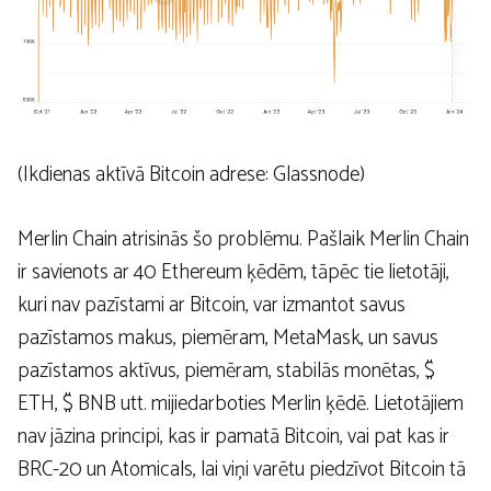
(Ikdienas aktīvā Bitcoin adrese: Glassnode)
Merlin Chain atrisinās šo problēmu. Pašlaik Merlin Chain
ir savienots ar 40 Ethereum ķēdēm, tāpēc tie lietotāji,
kuri nav pazīstami ar Bitcoin, var izmantot savus
pazīstamos makus, piemēram, MetaMask, un savus
pazīstamos aktīvus, piemēram, stabilās monētas, $
ETH, $ BNB utt. mijiedarboties Merlin ķēdē. Lietotājiem
nav jāzina principi, kas ir pamatā Bitcoin, vai pat kas ir
BRC-20 un Atomicals, lai viņi varētu piedzīvot Bitcoin tā