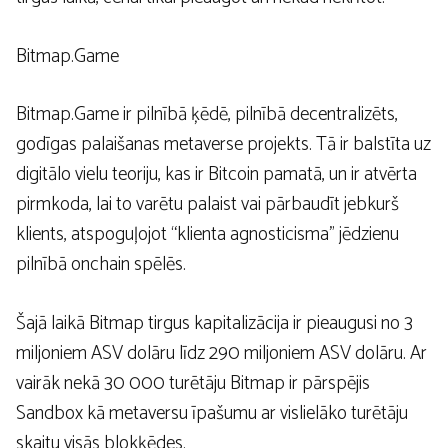
Bitmap.Game
Bitmap.Game ir pilnībā ķēdē, pilnībā decentralizēts,
godīgas palaišanas metaverse projekts. Tā ir balstīta uz
digitālo vielu teoriju, kas ir Bitcoin pamatā, un ir atvērta
pirmkoda, lai to varētu palaist vai pārbaudīt jebkurš
klients, atspoguļojot “klienta agnosticisma” jēdzienu
pilnībā onchain spēlēs.
Šajā laikā Bitmap tirgus kapitalizācija ir pieaugusi no 3
miljoniem ASV dolāru līdz 290 miljoniem ASV dolāru. Ar
vairāk nekā 30 000 turētāju Bitmap ir pārspējis
Sandbox kā metaversu īpašumu ar vislielāko turētāju
skaitu visās blokķēdes.