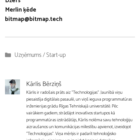
Džefs
Merlin ķēde
bitmap@bitmap.tech
Kategorijas
Uzņēmums / Start-up
Kārlis Bērziņš
Kārlis ir radošais prāts aiz "Technologijas". Jaunībā viņu
piesaistīja digitālais pasaulē, un viņš ieguva programmatūras
inženierijas grādu Rīgas Tehniskajā universitātē. Pēc
vairākiem gadiem, strādājot inovatīvos startupos kā
programmatūras izstrādātājs, Kārlis nolēma savu tehnoloģiju
aizraušanos un komunikācijas mīlestību apvienot, izveidojot
"Technologijas". Viņa mērķis ir padarīt tehnoloģisko