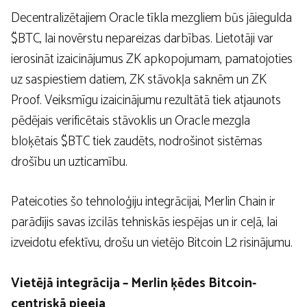
Decentralizētajiem Oracle tīkla mezgliem būs jāiegulda
$BTC, lai novērstu nepareizas darbības. Lietotāji var
ierosināt izaicinājumus ZK apkopojumam, pamatojoties
uz saspiestiem datiem, ZK stāvokļa saknēm un ZK
Proof. Veiksmīgu izaicinājumu rezultātā tiek atjaunots
pēdējais verificētais stāvoklis un Oracle mezgla
bloķētais $BTC tiek zaudēts, nodrošinot sistēmas
drošību un uzticamību.
Pateicoties šo tehnoloģiju integrācijai, Merlin Chain ir
parādījis savas izcilās tehniskās iespējas un ir ceļā, lai
izveidotu efektīvu, drošu un vietējo Bitcoin L2 risinājumu.
Vietējā integrācija – Merlin ķēdes Bitcoin-
centriskā pieeja