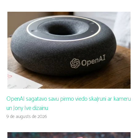
OpenAI sagatavo savu pirmo viedo skaļruni ar kameru
un Jony Ive dizainu
9 de augusts de 2026