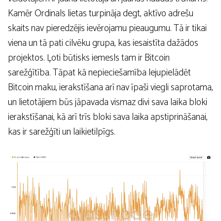
Kamēr Ordinals lietas turpināja degt, aktīvo adrešu
skaits nav pieredzējis ievērojamu pieaugumu. Tā ir tikai
viena un tā pati cilvēku grupa, kas iesaistīta dažādos
projektos. Ļoti būtisks iemesls tam ir Bitcoin
sarežģītība. Tāpat kā nepieciešamība lejupielādēt
Bitcoin maku, ierakstīšana arī nav īpaši viegli saprotama,
un lietotājiem būs jāpavada vismaz divi sava laika bloki
ierakstīšanai, kā arī trīs bloki sava laika apstiprināšanai,
kas ir sarežģīti un laikietilpīgs.