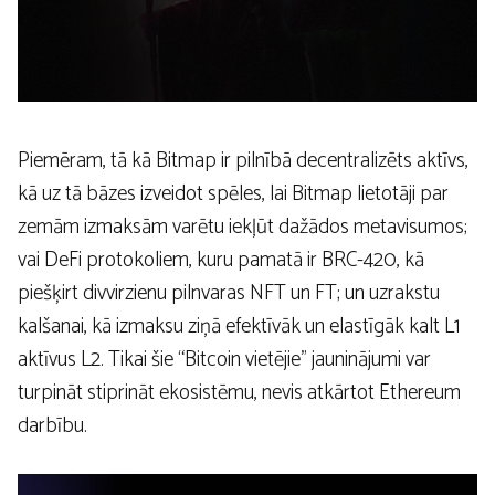
Piemēram, tā kā Bitmap ir pilnībā decentralizēts aktīvs,
kā uz tā bāzes izveidot spēles, lai Bitmap lietotāji par
zemām izmaksām varētu iekļūt dažādos metavisumos;
vai DeFi protokoliem, kuru pamatā ir BRC-420, kā
piešķirt divvirzienu pilnvaras NFT un FT; un uzrakstu
kalšanai, kā izmaksu ziņā efektīvāk un elastīgāk kalt L1
aktīvus L2. Tikai šie “Bitcoin vietējie” jauninājumi var
turpināt stiprināt ekosistēmu, nevis atkārtot Ethereum
darbību.