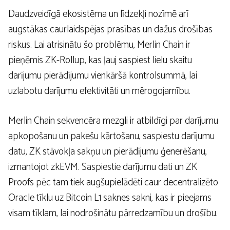
Daudzveidīgā ekosistēma un līdzekļi nozīmē arī
augstākas caurlaidspējas prasības un dažus drošības
riskus. Lai atrisinātu šo problēmu, Merlin Chain ir
pieņēmis ZK-Rollup, kas ļauj saspiest lielu skaitu
darījumu pierādījumu vienkāršā kontrolsummā, lai
uzlabotu darījumu efektivitāti un mērogojamību.
Merlin Chain sekvencēra mezgli ir atbildīgi par darījumu
apkopošanu un pakešu kārtošanu, saspiestu darījumu
datu, ZK stāvokļa sakņu un pierādījumu ģenerēšanu,
izmantojot zkEVM. Saspiestie darījumu dati un ZK
Proofs pēc tam tiek augšupielādēti caur decentralizēto
Oracle tīklu uz Bitcoin L1 saknes sakni, kas ir pieejams
visam tīklam, lai nodrošinātu pārredzamību un drošību.