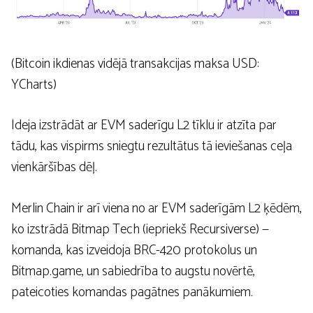
(Bitcoin ikdienas vidējā transakcijas maksa USD:
YCharts)
Ideja izstrādāt ar EVM saderīgu L2 tīklu ir atzīta par
tādu, kas vispirms sniegtu rezultātus tā ieviešanas ceļa
vienkāršības dēļ.
Merlin Chain ir arī viena no ar EVM saderīgām L2 ķēdēm,
ko izstrādā Bitmap Tech (iepriekš Recursiverse) —
komanda, kas izveidoja BRC-420 protokolus un
Bitmap.game, un sabiedrība to augstu novērtē,
pateicoties komandas pagātnes panākumiem.