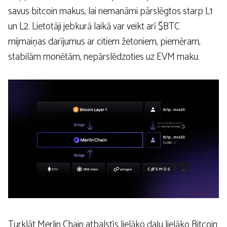
savus bitcoin makus, lai nemanāmi pārslēgtos starp L1
un L2. Lietotāji jebkurā laikā var veikt arī $BTC
mijmaiņas darījumus ar citiem žetoniem, piemēram,
stabilām monētām, nepārslēdzoties uz EVM maku.
Turklāt Merlin Chain atbalstīs lielāko daļu lielāko Bitcoin