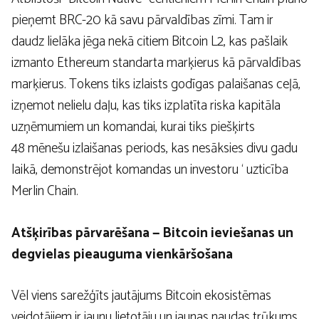
pieņemt BRC-20 kā savu pārvaldības zīmi. Tam ir
daudz lielāka jēga nekā citiem Bitcoin L2, kas pašlaik
izmanto Ethereum standarta marķierus kā pārvaldības
marķierus. Tokens tiks izlaists godīgas palaišanas ceļā,
izņemot nelielu daļu, kas tiks izplatīta riska kapitāla
uzņēmumiem un komandai, kurai tiks piešķirts
48 mēnešu izlaišanas periods, kas nesāksies divu gadu
laikā, demonstrējot komandas un investoru ‘ uzticība
Merlin Chain.
Atšķirības pārvarēšana — Bitcoin ieviešanas un
degvielas pieauguma vienkāršošana
Vēl viens sarežģīts jautājums Bitcoin ekosistēmas
veidotājiem ir jaunu lietotāju un jaunas naudas trūkums.