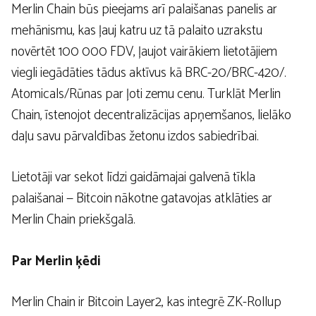
Merlin Chain būs pieejams arī palaišanas panelis ar
mehānismu, kas ļauj katru uz tā palaito uzrakstu
novērtēt 100 000 FDV, ļaujot vairākiem lietotājiem
viegli iegādāties tādus aktīvus kā BRC-20/BRC-420/.
Atomicals/Rūnas par ļoti zemu cenu. Turklāt Merlin
Chain, īstenojot decentralizācijas apņemšanos, lielāko
daļu savu pārvaldības žetonu izdos sabiedrībai.
Lietotāji var sekot līdzi gaidāmajai galvenā tīkla
palaišanai — Bitcoin nākotne gatavojas atklāties ar
Merlin Chain priekšgalā.
Par Merlin ķēdi
Merlin Chain ir Bitcoin Layer2, kas integrē ZK-Rollup