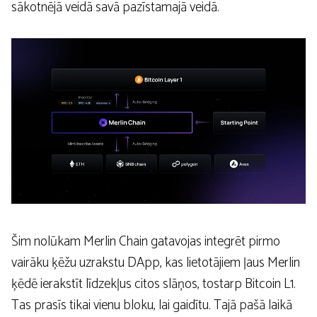
sākotnējā veidā savā pazīstamajā veidā.
Šim nolūkam Merlin Chain gatavojas integrēt pirmo
vairāku ķēžu uzrakstu DApp, kas lietotājiem ļaus Merlin
ķēdē ierakstīt līdzekļus citos slāņos, tostarp Bitcoin L1.
Tas prasīs tikai vienu bloku, lai gaidītu. Tajā pašā laikā