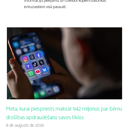
informāciju pieejamu un izveidot kopieni datorikas
entuziastiem visā pasaulē.
Meta, kurai piespriests maksāt 942 miljonus par bērnu
drošības apdraudēšanu savos tīklos
9 de augusts de 2026