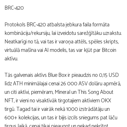
BRC-420
Protokols BRC-420 atbalsta jebkura faila formāta
kombināciju/rekursiju, lai izveidotu sarežģītāku uzrakstu.
Neatkarīgi no tā, vai tas ir varoņa attēls, spēles skripts,
virtuālā mašīna vai AI modelis, tas var kļūt par Bitcoin
aktīvu.
Tās galvenais aktīvs Blue Box ir pieaudzis no 0,15 USD
līdz ATH minimālajai cenai 26 000 ASV dolāru apmērā,
un citi aktīvi, piemēram, Mineral un This Song About
NFT, ir vieni no visaktīvāk tirgotajiem aktīviem OKX
tirgū. Tagad tai ir vairāk nekā 1000 izstrādātāju un
600+ kolekcijas, un tas ir bijis izcils sniegums pat lāču
tirgus laikā, cenai tikai pieaugot un nekad nekrītot.