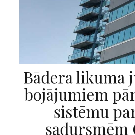
Bādera likuma j
bojājumiem pār
sistēmu par
sadursmēm G