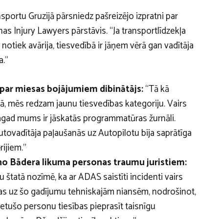
sportu Gruzijā pārsniedz pašreizējo izpratni par
nas Injury Lawyers pārstāvis. “Ja transportlīdzekļa
notiek avārija, tiesvedībā ir jāņem vērā gan vadītāja
a.”
par miesas bojājumiem dibinātājs:
“Tā kā
anā, mēs redzam jaunu tiesvedības kategoriju. Vairs
 tagad mums ir jāskatās programmatūras žurnāli.
autovadītāja paļaušanās uz Autopilotu bija saprātīga
rijiem.”
 no Bādera likuma personas traumu juristiem:
štatā nozīmē, ka ar ADAS saistīti incidenti vairs
as uz šo gadījumu tehniskajām niansēm, nodrošinot,
ietušo personu tiesības pieprasīt taisnīgu