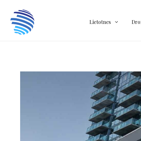
Doties
uz
saturu
Lietotnes
Dro