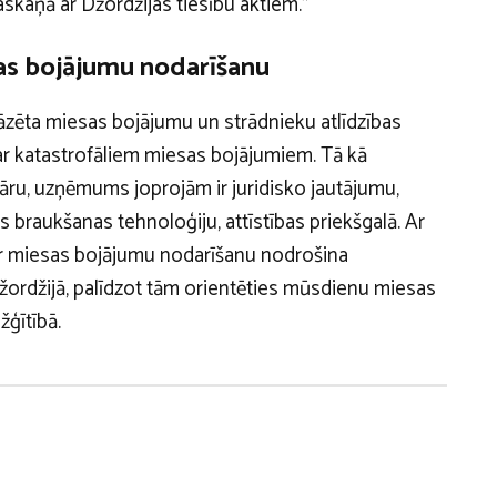
skaņā ar Džordžijas tiesību aktiem.”
as bojājumu nodarīšanu
āzēta miesas bojājumu un strādnieku atlīdzības
par katastrofāliem miesas bojājumiem. Tā kā
lāru, uzņēmums joprojām ir juridisko jautājumu,
 braukšanas tehnoloģiju, attīstības priekšgalā. Ar
 par miesas bojājumu nodarīšanu nodrošina
žordžijā, palīdzot tām orientēties mūsdienu miesas
žģītībā.