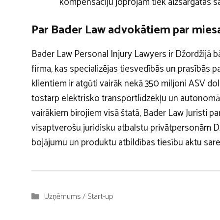
kompensāciju joprojām tiek aizsargātas sa
Par Bader Law advokātiem par mies
Bader Law Personal Injury Lawyers ir Džordžijā b
firma, kas specializējas tiesvedībās un prasībās 
klientiem ir atgūti vairāk nekā 350 miljoni ASV do
tostarp elektrisko transportlīdzekļu un autonomās
vairākiem birojiem visā štatā, Bader Law Juristi
visaptverošu juridisku atbalstu privātpersonām D
bojājumu un produktu atbildības tiesību aktu sare
Kategorijas
Uzņēmums / Start-up