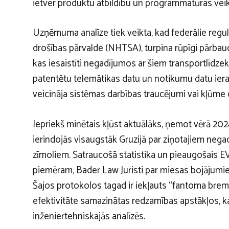
ietver produktu atbildību un programmatūras veikt
Uzņēmuma analīze tiek veikta, kad federālie regu
drošības pārvalde (NHTSA), turpina rūpīgi pārbau
kas iesaistīti negadījumos ar šiem transportlīdze
patentētu telemātikas datu un notikumu datu ierak
veicināja sistēmas darbības traucējumi vai kļūme 
Iepriekš minētais kļūst aktuālāks, ņemot vērā 202
ierindojās visaugstāk
Gruzijā par ziņotajiem negad
zīmoliem. Satraucošā statistika un pieaugošais E
piemēram,
Bader Law Juristi par miesas bojājum
Šajos protokolos tagad ir iekļauts “fantoma bre
efektivitāte samazinātas redzamības apstākļos, kas
inženiertehniskajās analīzēs.