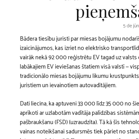
pieņemša
5 de jūn
Bādera tiesību juristi par miesas bojājumu nodarī
izaicinājumos, kas izriet no elektrisko transportl
vairāk nekā
92 000 reģistrētu EV
tagad uz valsts 
labākajiem EV ieviešanas štatiem visā valstī — v
tradicionālo miesas bojājumu likumu krustpunkts i
juristiem un ievainotiem autovadītājiem.
Dati liecina, ka aptuveni 33 000 līdz 35 000 no ši
aprīkoti ar uzlabotām vadītāja palīdzības sistēmā
pašbraukšanu (FSD) (uzraudzīta). Tā kā šīs tehnoloģ
vainas noteikšanai sadursmēs tiek pāriet no sta