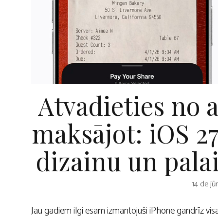
Atvadieties no
maksājot: iOS 2
dizainu un pala
14 de jū
Jau gadiem ilgi esam izmantojuši iPhone gandrīz vis