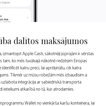
šība dalītos maksājumos
a, izmantojot Apple Cash, sākotnēji joprojām ir vērstas
s tam, ko mēs tuvākajā nākotnē redzēsim Eiropas
e identificēt katru preci, lai aprēķinātu, cik katra
niegums. Tikmēr uz mūsu robežām mēs izbaudīsim a
 uzlabota integrācija ar sabiedriskā transporta
 ieteikumi atkarībā no tā, kur atrodamies.
jumprogrammu Wallet no vienkārša karšu konteinera, lai