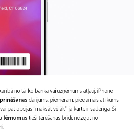
Atkarībā no tā, ko banka vai uzņēmums atļauj, iPhone
iprināšanas
darījums, piemēram, pieejamais atlikums
i pat opcijas “maksāt vēlāk”, ja karte ir saderīga. Šī
šu lēmumus
tieši tērēšanas brīdī, neizejot no
i.