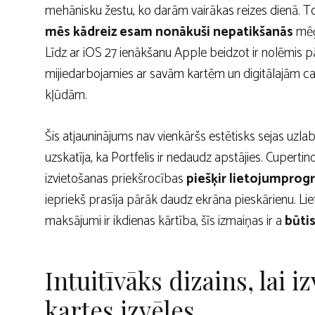
mehānisku žestu, ko darām vairākas reizes dienā. Tom
mēs kādreiz esam nonākuši nepatikšanās
mēģi
Līdz ar iOS 27 ienākšanu Apple beidzot ir nolēmis p
mijiedarbojamies ar savām kartēm un digitālajām ca
kļūdām.
Šis atjauninājums nav vienkāršs estētisks sejas uzla
uzskatīja, ka Portfelis ir nedaudz apstājies. Cupert
izvietošanas priekšrocības
piešķir lietojumprog
iepriekš prasīja pārāk daudz ekrāna pieskārienu. Li
maksājumi ir ikdienas kārtība, šīs izmaiņas ir a
būtis
Intuitīvāks dizains, lai 
kartes izvēles