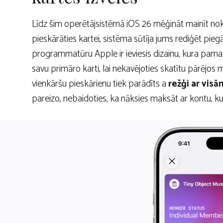
Līdz šim operētājsistēmā iOS 26 mēģināt mainīt nokl
pieskārāties kartei, sistēma sūtīja jums rediģēt piegā
programmatūru Apple ir ieviesis dizainu, kura pama
savu primāro karti, lai nekavējoties skatītu pārējos 
vienkāršu pieskārienu tiek parādīts a
režģi ar vis
pareizo, nebaidoties, ka nāksies maksāt ar kontu, ku