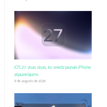
iOS 27: visas ziņas, ko sniedz jaunais iPhone
atjauninājums
9 de augusts de 2026