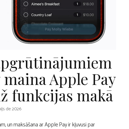
 apgrūtinājumiem
7 maina Apple Pay
iž funkcijas makā
nijs de 2026
am, un maksāšana ar Apple Pay ir kļuvusi par