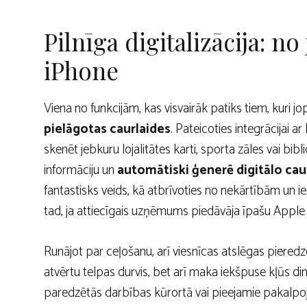
Pilnīga digitalizācija: no
iPhone
Viena no funkcijām, kas visvairāk patiks tiem, kuri 
pielāgotas caurlaides
. Pateicoties integrācijai ar
skenēt jebkuru lojalitātes karti, sporta zāles vai bibl
informāciju un
automātiski ģenerē digitālo caur
fantastisks veids, kā atbrīvoties no nekārtībām un iegūt
tad, ja attiecīgais uzņēmums piedāvāja īpašu Apple 
Runājot par ceļošanu, arī viesnīcas atslēgas pieredze 
atvērtu telpas durvis, bet arī maka iekšpuse kļūs d
paredzētās darbības kūrortā vai pieejamie pakalpojumi