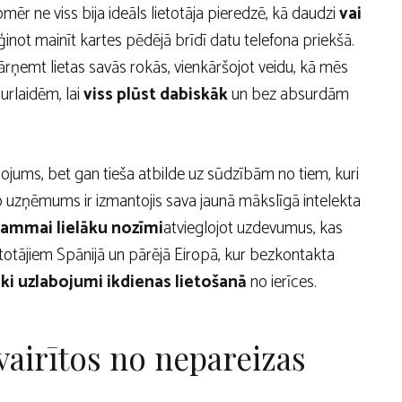
ēr ne viss bija ideāls lietotāja pieredzē, kā daudzi
vai
not mainīt kartes pēdējā brīdī datu telefona priekšā.
ārņemt lietas savās rokās, vienkāršojot veidu, kā mēs
urlaidēm, lai
viss plūst dabiskāk
un bez absurdām
bojums, bet gan tieša atbilde uz sūdzībām no tiem, kuri
ino uzņēmums ir izmantojis sava jaunā mākslīgā intelekta
rammai lielāku nozīmi
atvieglojot uzdevumus, kas
etotājiem Spānijā un pārējā Eiropā, kur bezkontakta
ki uzlabojumi ikdienas lietošanā
no ierīces.
izvairītos no nepareizas