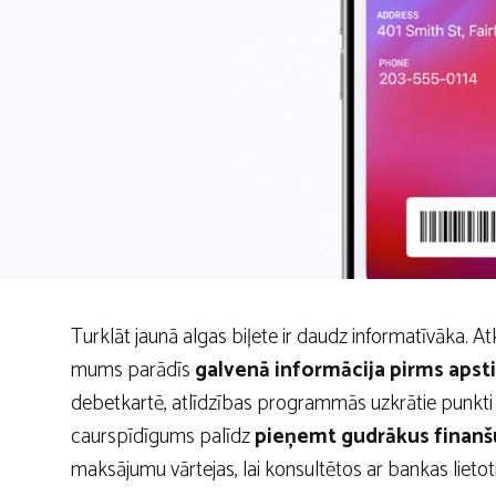
Turklāt jaunā algas biļete ir daudz informatīvāka. 
mums parādīs
galvenā informācija pirms apst
debetkartē, atlīdzības programmās uzkrātie punkti va
caurspīdīgums palīdz
pieņemt gudrākus finan
maksājumu vārtejas, lai konsultētos ar bankas lietotn