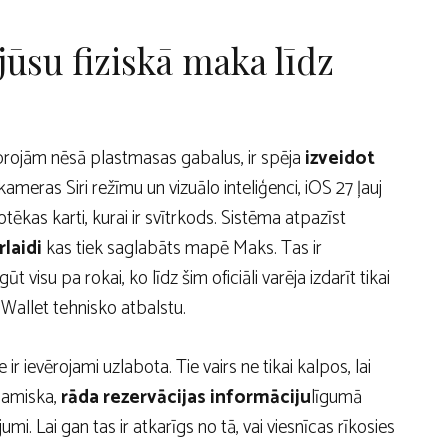
 jūsu fiziskā maka līdz
joprojām nēsā plastmasas gabalus, ir spēja
izveidot
 kameras Siri režīmu un vizuālo inteliģenci, iOS 27 ļauj
iotēkas karti, kurai ir svītrkods. Sistēma atpazīst
laidi
kas tiek saglabāts mapē Maks. Tas ir
 visu pa rokai, ko līdz šim oficiāli varēja izdarīt tikai
Wallet tehnisko atbalstu.
ir ievērojami uzlabota. Tie vairs ne tikai kalpos, lai
inamiska,
rāda rezervācijas informāciju
līgumā
. Lai gan tas ir atkarīgs no tā, vai viesnīcas rīkosies