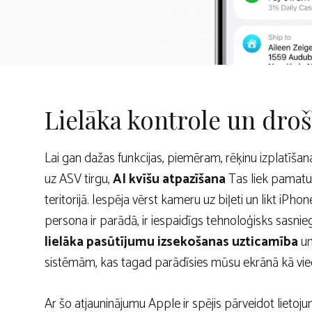
Lielāka kontrole un dro
Lai gan dažas funkcijas, piemēram, rēķinu izplatīšan
uz ASV tirgu,
AI kvīšu atpazīšana
Tas liek pamatu
teritorijā. Iespēja vērst kameru uz biļeti un likt iPhon
persona ir parādā, ir iespaidīgs tehnoloģisks sas
lielāka pasūtījumu izsekošanas uzticamība
un
sistēmām, kas tagad parādīsies mūsu ekrānā kā viedi
Ar šo atjauninājumu Apple ir spējis pārveidot lieto