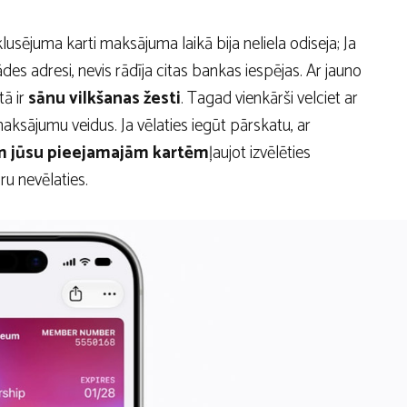
usējuma karti maksājuma laikā bija neliela odiseja; Ja
des adresi, nevis rādīja citas bankas iespējas. Ar jauno
tā ir
sānu vilkšanas žesti
. Tagad vienkārši velciet ar
maksājumu veidus. Ja vēlaties iegūt pārskatu, ar
ām jūsu pieejamajām kartēm
ļaujot izvēlēties
ru nevēlaties.