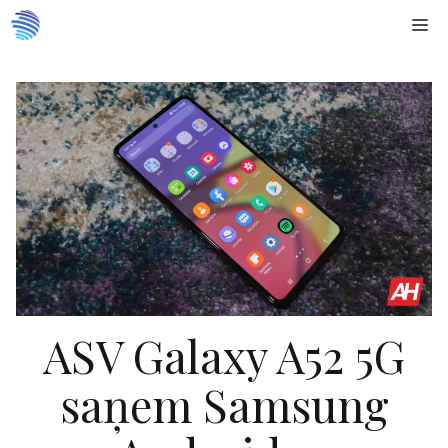
Doties
Me
uz
saturu
ASV Galaxy A52 5G
saņem Samsung