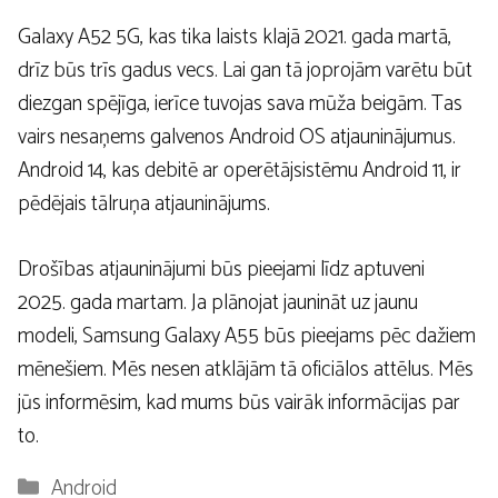
Galaxy A52 5G, kas tika laists klajā 2021. gada martā,
drīz būs trīs gadus vecs. Lai gan tā joprojām varētu būt
diezgan spējīga, ierīce tuvojas sava mūža beigām. Tas
vairs nesaņems galvenos Android OS atjauninājumus.
Android 14, kas debitē ar operētājsistēmu Android 11, ir
pēdējais tālruņa atjauninājums.
Drošības atjauninājumi būs pieejami līdz aptuveni
2025. gada martam. Ja plānojat jaunināt uz jaunu
modeli, Samsung Galaxy A55 būs pieejams pēc dažiem
mēnešiem. Mēs nesen atklājām tā oficiālos attēlus. Mēs
jūs informēsim, kad mums būs vairāk informācijas par
to.
Kategorijas
Android