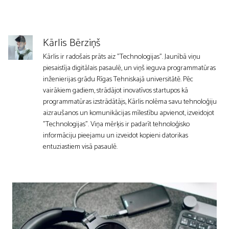
Kārlis Bērziņš
Kārlis ir radošais prāts aiz "Technologijas". Jaunībā viņu
piesaistīja digitālais pasaulē, un viņš ieguva programmatūras
inženierijas grādu Rīgas Tehniskajā universitātē. Pēc
vairākiem gadiem, strādājot inovatīvos startupos kā
programmatūras izstrādātājs, Kārlis nolēma savu tehnoloģiju
aizraušanos un komunikācijas mīlestību apvienot, izveidojot
"Technologijas". Viņa mērķis ir padarīt tehnoloģisko
informāciju pieejamu un izveidot kopieni datorikas
entuziastiem visā pasaulē.