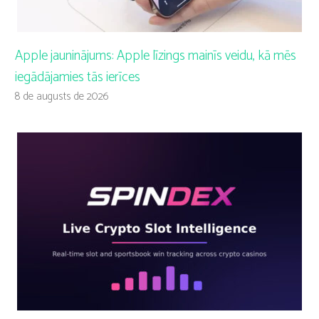
Apple jauninājums: Apple līzings mainīs veidu, kā mēs
iegādājamies tās ierīces
8 de augusts de 2026