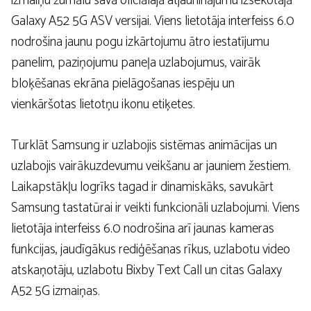
izmaiņu žurnālu savā oficiālajā atjauninājumu izsekotājā
Galaxy A52 5G ASV versijai. Viens lietotāja interfeiss 6.0
nodrošina jaunu pogu izkārtojumu ātro iestatījumu
panelim, paziņojumu paneļa uzlabojumus, vairāk
bloķēšanas ekrāna pielāgošanas iespēju un
vienkāršotas lietotņu ikonu etiķetes.
Turklāt Samsung ir uzlabojis sistēmas animācijas un
uzlabojis vairākuzdevumu veikšanu ar jauniem žestiem.
Laikapstākļu logrīks tagad ir dinamiskāks, savukārt
Samsung tastatūrai ir veikti funkcionāli uzlabojumi. Viens
lietotāja interfeiss 6.0 nodrošina arī jaunas kameras
funkcijas, jaudīgākus rediģēšanas rīkus, uzlabotu video
atskaņotāju, uzlabotu Bixby Text Call un citas Galaxy
A52 5G izmaiņas.