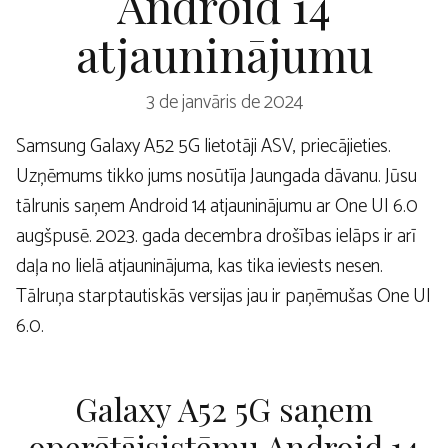
Android 14
atjauninājumu
3 de janvāris de 2024
Samsung Galaxy A52 5G lietotāji ASV, priecājieties.
Uzņēmums tikko jums nosūtīja Jaungada dāvanu. Jūsu
tālrunis saņem Android 14 atjauninājumu ar One UI 6.0
augšpusē. 2023. gada decembra drošības ielāps ir arī
daļa no lielā atjauninājuma, kas tika ieviests nesen.
Tālruņa starptautiskās versijas jau ir paņēmušas One UI
6.0.
Galaxy A52 5G saņem
operētājsistēmu Android 14