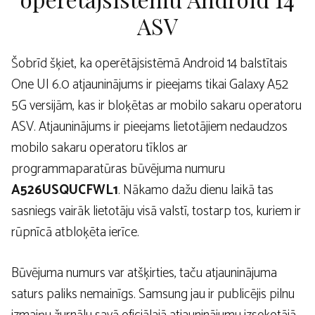
ASV
Šobrīd šķiet, ka operētājsistēmā Android 14 balstītais
One UI 6.0 atjauninājums ir pieejams tikai Galaxy A52
5G versijām, kas ir bloķētas ar mobilo sakaru operatoru
ASV. Atjauninājums ir pieejams lietotājiem nedaudzos
mobilo sakaru operatoru tīklos ar
programmaparatūras būvējuma numuru
A526USQUCFWL1
. Nākamo dažu dienu laikā tas
sasniegs vairāk lietotāju visā valstī, tostarp tos, kuriem ir
rūpnīcā atbloķēta ierīce.
Būvējuma numurs var atšķirties, taču atjauninājuma
saturs paliks nemainīgs. Samsung jau ir publicējis pilnu