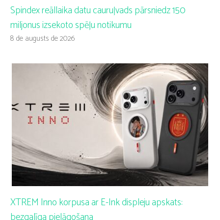
Spindex reāllaika datu cauruļvads pārsniedz 150
miljonus izsekoto spēļu notikumu
8 de augusts de 2026
XTREM Inno korpusa ar E-Ink displeju apskats:
bezgalīga pielāgošana