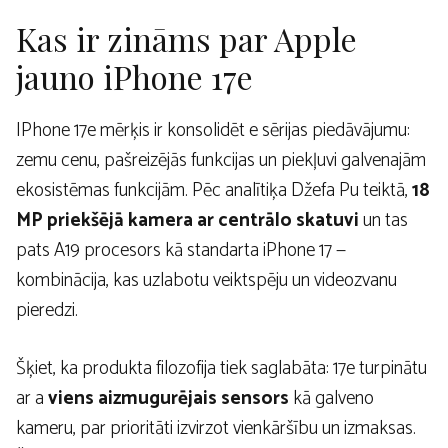
Kas ir zināms par Apple
jauno iPhone 17e
IPhone 17e mērķis ir konsolidēt e sērijas piedāvājumu:
zemu cenu, pašreizējās funkcijas un piekļuvi galvenajām
ekosistēmas funkcijām. Pēc analītiķa Džefa Pu teiktā,
18
MP priekšējā kamera ar centrālo skatuvi
un tas
pats A19 procesors kā standarta iPhone 17 —
kombinācija, kas uzlabotu veiktspēju un videozvanu
pieredzi.
Šķiet, ka produkta filozofija tiek saglabāta: 17e turpinātu
ar a
viens aizmugurējais sensors
kā galveno
kameru, par prioritāti izvirzot vienkāršību un izmaksas.