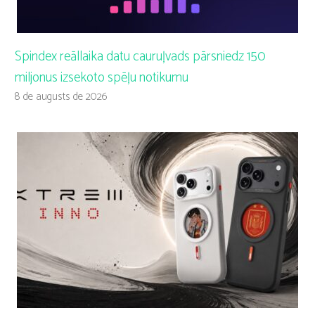
Spindex reāllaika datu cauruļvads pārsniedz 150
miljonus izsekoto spēļu notikumu
8 de augusts de 2026