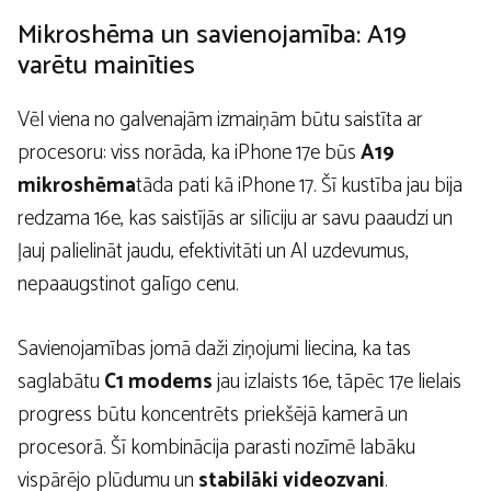
Mikroshēma un savienojamība: A19
varētu mainīties
Vēl viena no galvenajām izmaiņām būtu saistīta ar
procesoru: viss norāda, ka iPhone 17e būs
A19
mikroshēma
tāda pati kā iPhone 17. Šī kustība jau bija
redzama 16e, kas saistījās ar silīciju ar savu paaudzi un
ļauj palielināt jaudu, efektivitāti un AI uzdevumus,
nepaaugstinot galīgo cenu.
Savienojamības jomā daži ziņojumi liecina, ka tas
saglabātu
C1 modems
jau izlaists 16e, tāpēc 17e lielais
progress būtu koncentrēts priekšējā kamerā un
procesorā. Šī kombinācija parasti nozīmē labāku
vispārējo plūdumu un
stabilāki videozvani
.