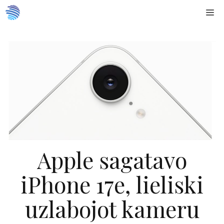
Doties
Me
uz
saturu
Apple sagatavo
iPhone 17e, lieliski
uzlabojot kameru