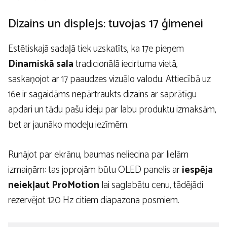
Dizains un displejs: tuvojas 17 ģimenei
Estētiskajā sadaļā tiek uzskatīts, ka 17e pieņem
Dinamiskā sala
tradicionālā iecirtuma vietā,
saskaņojot ar 17 paaudzes vizuālo valodu. Attiecībā uz
16e ir sagaidāms nepārtraukts dizains ar saprātīgu
apdari un tādu pašu ideju par labu produktu izmaksām,
bet ar jaunāko modeļu iezīmēm.
Runājot par ekrānu, baumas neliecina par lielām
izmaiņām: tas joprojām būtu OLED panelis ar
iespēja
neiekļaut ProMotion
lai saglabātu cenu, tādējādi
rezervējot 120 Hz citiem diapazona posmiem.