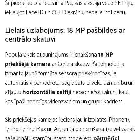
Šī pieeja jau bija redzama 16e, kas aizstāja veco SE līniju,
iekļaujot Face ID un OLED ekrānu, nepalielinot cenu.
Lielais uzlabojums: 18 MP pašbildes ar
centrālo skatuvi
Populārākais atjauninājums ir ienākšana
18 MP
priekšējā kamera
ar Centra skatuvi. Šī tehnoloģija
izmanto jaunā formāta sensora priekšrocības, lai
automātiski pārkadrētu, saglabātu cilvēku uzmanību un
atļautu
horizontālie selfiji
nepagriežot tālruni, kaut
kas īpaši noderīgs videozvaniem un grupu kadriem.
Šis priekšējās kameras lēciens jau ir izplatīts iPhone 17,
17 Pro, 17 Pro Max un Air, un tā pieņemšana 17e vēl vairāk
sašaurinātu starpību starp modeļiem.
pārmērīgi