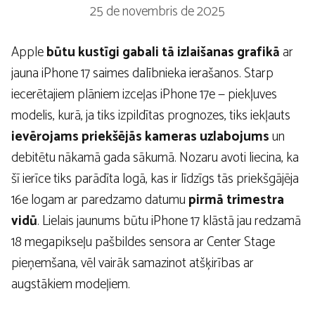
25 de novembris de 2025
Apple
būtu kustīgi gabali tā izlaišanas grafikā
ar
jauna iPhone 17 saimes dalībnieka ierašanos. Starp
iecerētajiem plāniem izceļas iPhone 17e — piekļuves
modelis, kurā, ja tiks izpildītas prognozes, tiks iekļauts
ievērojams priekšējās kameras uzlabojums
un
debitētu nākamā gada sākumā. Nozaru avoti liecina, ka
šī ierīce tiks parādīta logā, kas ir līdzīgs tās priekšgājēja
16e logam ar paredzamo datumu
pirmā trimestra
vidū
. Lielais jaunums būtu iPhone 17 klāstā jau redzamā
18 megapikseļu pašbildes sensora ar Center Stage
pieņemšana, vēl vairāk samazinot atšķirības ar
augstākiem modeļiem.