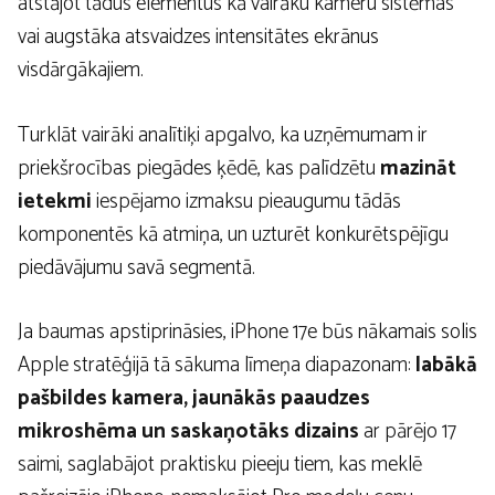
atstājot tādus elementus kā vairāku kameru sistēmas
vai augstāka atsvaidzes intensitātes ekrānus
visdārgākajiem.
Turklāt vairāki analītiķi apgalvo, ka uzņēmumam ir
priekšrocības piegādes ķēdē, kas palīdzētu
mazināt
ietekmi
iespējamo izmaksu pieaugumu tādās
komponentēs kā atmiņa, un uzturēt konkurētspējīgu
piedāvājumu savā segmentā.
Ja baumas apstiprināsies, iPhone 17e būs nākamais solis
Apple stratēģijā tā sākuma līmeņa diapazonam:
labākā
pašbildes kamera, jaunākās paaudzes
mikroshēma un saskaņotāks dizains
ar pārējo 17
saimi, saglabājot praktisku pieeju tiem, kas meklē