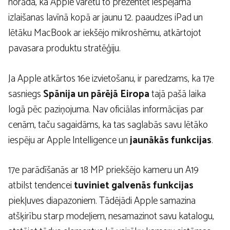
norāda, ka Apple varētu to prezentēt iespējamā
izlaišanas lavīnā kopā ar jaunu 12. paaudzes iPad un
lētāku MacBook ar iekšējo mikroshēmu, atkārtojot
pavasara produktu stratēģiju.
Ja Apple atkārtos 16e izvietošanu, ir paredzams, ka 17e
sasniegs
Spānija un pārējā Eiropa
tajā pašā laika
logā pēc paziņojuma. Nav oficiālas informācijas par
cenām, taču sagaidāms, ka tas saglabās savu lētāko
iespēju ar Apple Intelligence un
jaunākās funkcijas
.
17e parādīšanās ar 18 MP priekšējo kameru un A19
atbilst tendencei
tuviniet galvenās funkcijas
piekļuves diapazoniem. Tādējādi Apple samazina
atšķirību starp modeļiem, nesamazinot savu katalogu,