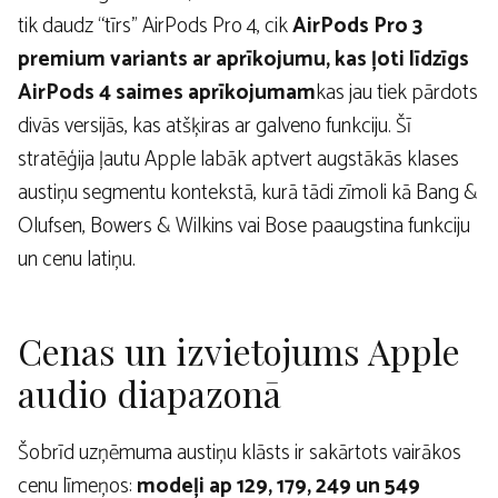
tik daudz “tīrs” AirPods Pro 4, cik
AirPods Pro 3
premium variants ar aprīkojumu, kas ļoti līdzīgs
AirPods 4 saimes aprīkojumam
kas jau tiek pārdots
divās versijās, kas atšķiras ar galveno funkciju. Šī
stratēģija ļautu Apple labāk aptvert augstākās klases
austiņu segmentu kontekstā, kurā tādi zīmoli kā Bang &
Olufsen, Bowers & Wilkins vai Bose paaugstina funkciju
un cenu latiņu.
Cenas un izvietojums Apple
audio diapazonā
Šobrīd uzņēmuma austiņu klāsts ir sakārtots vairākos
cenu līmeņos:
modeļi ap 129, 179, 249 un 549