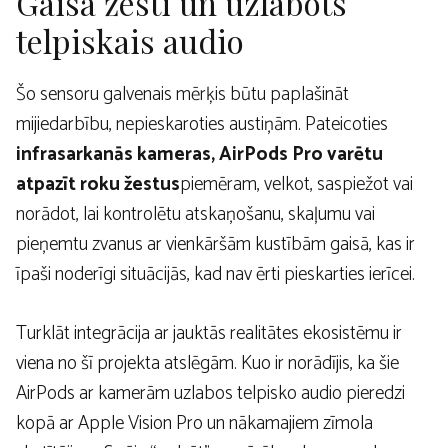
Gaisa žesti un uzlabots
telpiskais audio
Šo sensoru galvenais mērķis būtu paplašināt
mijiedarbību, nepieskaroties austiņām. Pateicoties
infrasarkanās kameras, AirPods Pro varētu
atpazīt roku žestus
piemēram, velkot, saspiežot vai
norādot, lai kontrolētu atskaņošanu, skaļumu vai
pieņemtu zvanus ar vienkāršām kustībām gaisā, kas ir
īpaši noderīgi situācijās, kad nav ērti pieskarties ierīcei.
Turklāt integrācija ar jauktās realitātes ekosistēmu ir
viena no šī projekta atslēgām. Kuo ir norādījis, ka šie
AirPods ar kamerām uzlabos telpisko audio pieredzi
kopā ar Apple Vision Pro un nākamajiem zīmola