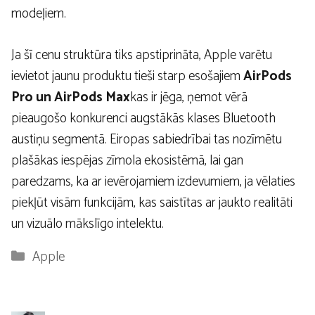
modeļiem.
Ja šī cenu struktūra tiks apstiprināta, Apple varētu
ievietot jaunu produktu tieši starp esošajiem
AirPods
Pro un AirPods Max
kas ir jēga, ņemot vērā
pieaugošo konkurenci augstākās klases Bluetooth
austiņu segmentā. Eiropas sabiedrībai tas nozīmētu
plašākas iespējas zīmola ekosistēmā, lai gan
paredzams, ka ar ievērojamiem izdevumiem, ja vēlaties
piekļūt visām funkcijām, kas saistītas ar jaukto realitāti
un vizuālo mākslīgo intelektu.
Kategorijas
Apple