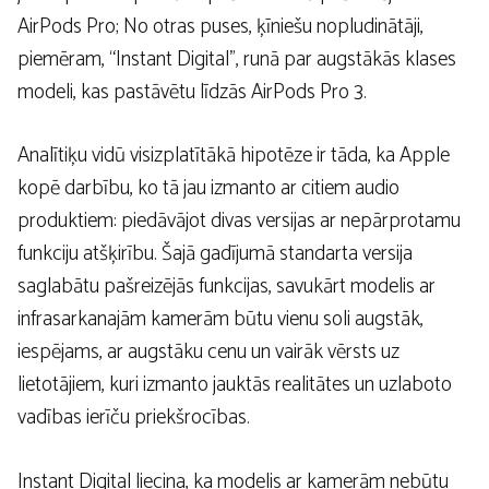
AirPods Pro; No otras puses, ķīniešu nopludinātāji,
piemēram, “Instant Digital”, runā par augstākās klases
modeli, kas pastāvētu līdzās AirPods Pro 3.
Analītiķu vidū visizplatītākā hipotēze ir tāda, ka Apple
kopē darbību, ko tā jau izmanto ar citiem audio
produktiem: piedāvājot divas versijas ar nepārprotamu
funkciju atšķirību. Šajā gadījumā standarta versija
saglabātu pašreizējās funkcijas, savukārt modelis ar
infrasarkanajām kamerām būtu vienu soli augstāk,
iespējams, ar augstāku cenu un vairāk vērsts uz
lietotājiem, kuri izmanto jauktās realitātes un uzlaboto
vadības ierīču priekšrocības.
Instant Digital liecina, ka modelis ar kamerām nebūtu