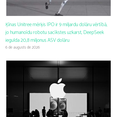
Ķīnas Unitree mērķis IPO ir 9 miljardu dolāru vērtībā,
jo humanoīdu robotu sacīkstes uzkarst, DeepSeek
iegulda 20,8 miljonus ASV dolāru
6 de augusts de 2026