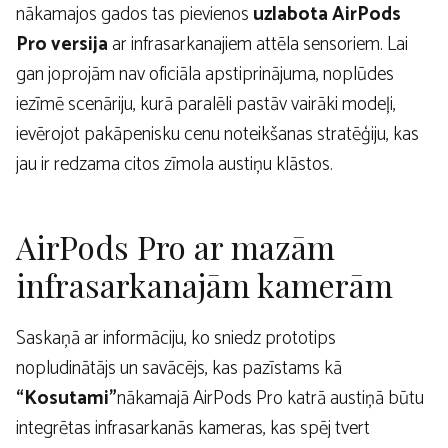
nākamajos gados tas pievienos
uzlabota AirPods
Pro versija
ar infrasarkanajiem attēla sensoriem. Lai
gan joprojām nav oficiāla apstiprinājuma, noplūdes
iezīmē scenāriju, kurā paralēli pastāv vairāki modeļi,
ievērojot pakāpenisku cenu noteikšanas stratēģiju, kas
jau ir redzama citos zīmola austiņu klāstos.
AirPods Pro ar mazām
infrasarkanajām kamerām
Saskaņā ar informāciju, ko sniedz prototips
nopludinātājs un savācējs, kas pazīstams kā
“Kosutami”
nākamajā AirPods Pro katrā austiņā būtu
integrētas infrasarkanās kameras, kas spēj tvert