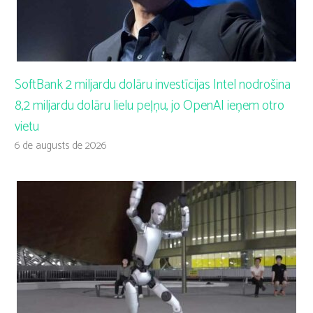
SoftBank 2 miljardu dolāru investīcijas Intel nodrošina
8,2 miljardu dolāru lielu peļņu, jo OpenAI ieņem otro
vietu
6 de augusts de 2026