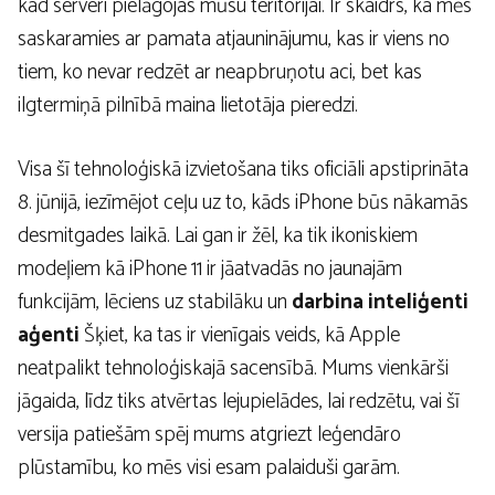
kad serveri pielāgojas mūsu teritorijai. Ir skaidrs, ka mēs
saskaramies ar pamata atjauninājumu, kas ir viens no
tiem, ko nevar redzēt ar neapbruņotu aci, bet kas
ilgtermiņā pilnībā maina lietotāja pieredzi.
Visa šī tehnoloģiskā izvietošana tiks oficiāli apstiprināta
8. jūnijā, iezīmējot ceļu uz to, kāds iPhone būs nākamās
desmitgades laikā. Lai gan ir žēl, ka tik ikoniskiem
modeļiem kā iPhone 11 ir jāatvadās no jaunajām
funkcijām, lēciens uz stabilāku un
darbina inteliģenti
aģenti
Šķiet, ka tas ir vienīgais veids, kā Apple
neatpalikt tehnoloģiskajā sacensībā. Mums vienkārši
jāgaida, līdz tiks atvērtas lejupielādes, lai redzētu, vai šī
versija patiešām spēj mums atgriezt leģendāro
plūstamību, ko mēs visi esam palaiduši garām.