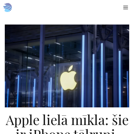
Doties
Me
uz
saturu
Apple lielā mīkla: šie
ir iPhone tālruņi,