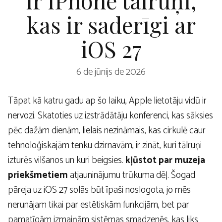
kas ir saderīgi ar
iOS 27
6 de jūnijs de 2026
Tāpat kā katru gadu ap šo laiku, Apple lietotāju vidū ir
nervozi. Skatoties uz izstrādātāju konferenci, kas sāksies
pēc dažām dienām, lielais nezināmais, kas cirkulē caur
tehnoloģiskajām tenku dzirnavām, ir zināt, kuri tālruņi
izturēs vilšanos un kuri beigsies.
kļūstot par muzeja
priekšmetiem
atjauninājumu trūkuma dēļ. Šogad
pāreja uz iOS 27 solās būt īpaši noslogota, jo mēs
nerunājam tikai par estētiskām funkcijām, bet par
pamatīgām izmaiņām sistēmas smadzenēs, kas liks