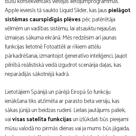
būtu konsekventāks vietējās lietojumprogrammās.
Apple ieviesīs tā saukto Liquid Slider, kas ļaus
pielāgot
sistēmas caurspīdīgās plēves
pēc patērētāja
vēlmēm un vadības sistēmu, lai atsauktu nejaušas
izmaiņas sākuma ekrānā. Mēs redzēsim arī jaunas
funkcijas lietotnē Fotoattēli ar rīkiem attēlu
pārkadrēšanai, izmantojot ģeneratīvo inteliģenci, ļaujot
pilnībā reālistiskā veidā izgudrot scenārija daļas, kas
neparādījās sākotnējā kadrā.
Lietotājiem Spānijā un pārējā Eiropā šo funkciju
ienākšana tiks atzīmēta ar parasto beta versiju, kas
sākas jūnijā un beidzas rudenī. Lielais jautājums paliek,
vai
visas satelīta funkcijas
un izlūkdati būs pieejami
mūsu valodā no pirmās dienas vai ja mums būs jāgaida,