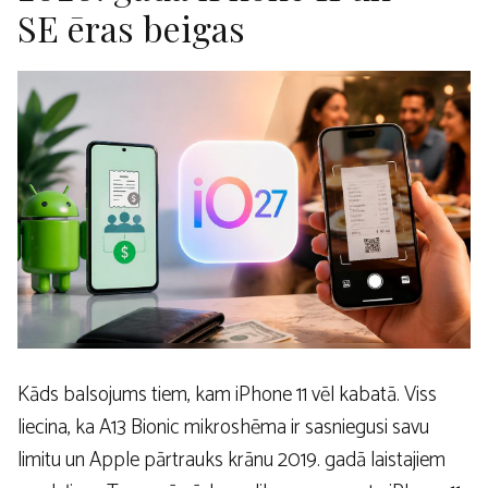
SE ēras beigas
Kāds balsojums tiem, kam iPhone 11 vēl kabatā. Viss
liecina, ka A13 Bionic mikroshēma ir sasniegusi savu
limitu un Apple pārtrauks krānu 2019. gadā laistajiem