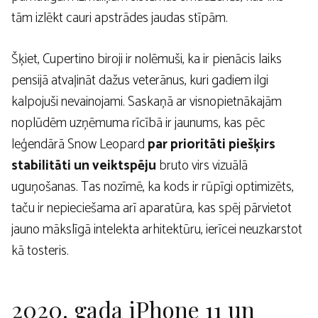
tām izlēkt cauri apstrādes jaudas stīpām.
Šķiet, Cupertino biroji ir nolēmuši, ka ir pienācis laiks
pensijā atvaļināt dažus veterānus, kuri gadiem ilgi
kalpojuši nevainojami. Saskaņā ar visnopietnākajām
noplūdēm uzņēmuma rīcībā ir jaunums, kas pēc
leģendārā Snow Leopard
par prioritāti piešķirs
stabilitāti un veiktspēju
bruto virs vizuālā
uguņošanas. Tas nozīmē, ka kods ir rūpīgi optimizēts,
taču ir nepieciešama arī aparatūra, kas spēj pārvietot
jauno mākslīgā intelekta arhitektūru, ierīcei neuzkarstot
kā tosteris.
2020. gada iPhone 11 un