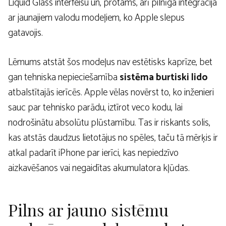
Liquid Glass interfeisu un, protams, arī pilnīga integrācija
ar jaunajiem valodu modeļiem, ko Apple slepus
gatavojis.
Lēmums atstāt šos modeļus nav estētisks kaprīze, bet
gan tehniska nepieciešamība
sistēma burtiski lido
atbalstītajās ierīcēs. Apple vēlas novērst to, ko inženieri
sauc par tehnisko parādu, iztīrot veco kodu, lai
nodrošinātu absolūtu plūstamību. Tas ir riskants solis,
kas atstās daudzus lietotājus no spēles, taču tā mērķis ir
atkal padarīt iPhone par ierīci, kas nepiedzīvo
aizkavēšanos vai negaidītas akumulatora kļūdas.
Pilns ar jauno sistēmu