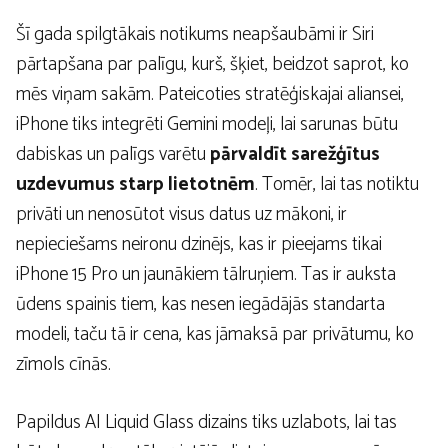
Šī gada spilgtākais notikums neapšaubāmi ir Siri
pārtapšana par palīgu, kurš, šķiet, beidzot saprot, ko
mēs viņam sakām. Pateicoties stratēģiskajai aliansei,
iPhone tiks integrēti Gemini modeļi, lai sarunas būtu
dabiskas un palīgs varētu
pārvaldīt sarežģītus
uzdevumus starp lietotnēm
. Tomēr, lai tas notiktu
privāti un nenosūtot visus datus uz mākoni, ir
nepieciešams neironu dzinējs, kas ir pieejams tikai
iPhone 15 Pro un jaunākiem tālruņiem. Tas ir auksta
ūdens spainis tiem, kas nesen iegādājās standarta
modeli, taču tā ir cena, kas jāmaksā par privātumu, ko
zīmols cīnās.
Papildus AI Liquid Glass dizains tiks uzlabots, lai tas