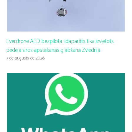
Everdrone AED bezpilota lidaparāts tika izvietots
pēdējā sirds apstāšanās glābšanā Zviedrijā
7 de augusts de 2026