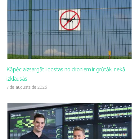
Kāpēc aizsargāt lidostas no droniem ir grūtāk, nekā
izklausās
7 de augusts de 2026