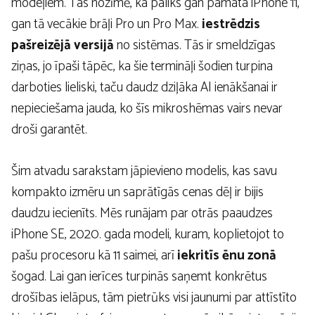
modeļiem. Tas nozīmē, ka paliks gan pamata iPhone 11,
gan tā vecākie brāļi Pro un Pro Max.
iestrēdzis
pašreizējā versijā
no sistēmas. Tās ir smeldzīgas
ziņas, jo īpaši tāpēc, ka šie termināļi šodien turpina
darboties lieliski, taču daudz dziļāka AI ienākšanai ir
nepieciešama jauda, ​​ko šīs mikroshēmas vairs nevar
droši garantēt.
Šim atvadu sarakstam jāpievieno modelis, kas savu
kompakto izmēru un saprātīgās cenas dēļ ir bijis
daudzu iecienīts. Mēs runājam par otrās paaudzes
iPhone SE, 2020. gada modeli, kuram, koplietojot to
pašu procesoru kā 11 saimei, arī
iekritīs ēnu zonā
šogad. Lai gan ierīces turpinās saņemt konkrētus
drošības ielāpus, tām pietrūks visi jaunumi par attīstīto