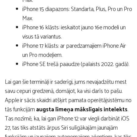
Max.
iPhone 15 diapazons: Standarta, Plus, Pro un Pro
Max.
iPhone 16 klāsts: ieskaitot jauno 16e modeli un
visus tā variantus.
iPhone 17 klāsts: ar paredzamajiem iPhone Air
un Pro modeļiem.
iPhone SE trešā paaudze (palaists 2022. gadā).
Lai gan šie termināļi ir saderīgi, jums nevajadzētu mest
savu cepuri gredzenā, domājot, ka visi darīs to pašu.
Apple ir sācis skaidri atšķirt pamata operētājsistēmu no
tās funkcijām
augsta līmeņa mākslīgais intelekts
.
Tas nozīmē, ka, lai gan iPhone 12 var viegli darbināt iOS
27, tas tiks atstāts ārpus Siri sulīgākajām jaunajām