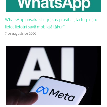
WhatsApp nosaka stingrākas prasības, lai turpinātu
lietot lietotni savā mobilajā tālrunī
7 de augusts de 2026