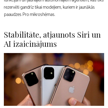
funkcijām un jaunajiem autonomajiem aģentiem, kas tiks
rezervēti gandrīz tikai modeļiem, kuriem ir jaunākās
paaudzes Pro mikroshēmas.
Stabilitāte, atjaunots Siri un
AI izaicinājums