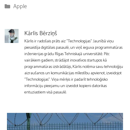
Kategorijas
Apple
Kārlis Bērziņš
Kārlis ir radošais prāts aiz "Technologijas". Jaunībā viņu
piesaistīja digitālais pasaulē, un viņš ieguva programmatūras
inženierijas grādu Rīgas Tehniskajā universitātē. Pēc
vairākiem gadiem, strādājot inovatīvos startupos kā
programmatūras izstrādātājs, Kārlis nolēma savu tehnoloģiju
aizraušanos un komunikācijas mīlestību apvienot, izveidojot
"Technologijas". Viņa mērķis ir padarīt tehnoloģisko
informāciju pieejamu un izveidot kopieni datorikas
entuziastiem visā pasaulē.