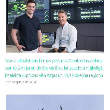
Nvidia atbalstītais Firmus piesaista 2 miljardus dolāru
par 10,5 miljardu dolāru vērtību, lai izveidotu mākslīgā
intelekta rūpnīcas visā Āzijas un Klusā okeāna reģionā.
7 de augusts de 2026