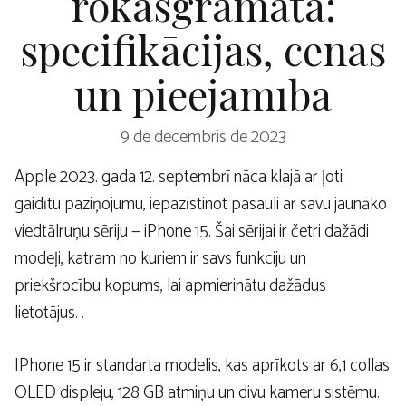
rokasgrāmata:
specifikācijas, cenas
un pieejamība
9 de decembris de 2023
Apple 2023. gada 12. septembrī nāca klajā ar ļoti
gaidītu paziņojumu, iepazīstinot pasauli ar savu jaunāko
viedtālruņu sēriju — iPhone 15. Šai sērijai ir četri dažādi
modeļi, katram no kuriem ir savs funkciju un
priekšrocību kopums, lai apmierinātu dažādus
lietotājus. .
IPhone 15 ir standarta modelis, kas aprīkots ar 6,1 collas
OLED displeju, 128 GB atmiņu un divu kameru sistēmu.