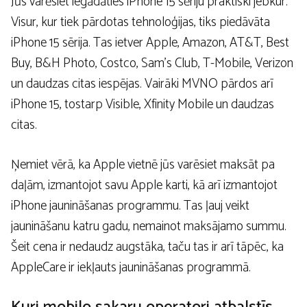
Jūs varēsiet iegādāties iPhone 15 sēriju praktiski jebkur.
Visur, kur tiek pārdotas tehnoloģijas, tiks piedāvāta
iPhone 15 sērija. Tas ietver Apple, Amazon, AT&T, Best
Buy, B&H Photo, Costco, Sam’s Club, T-Mobile, Verizon
un daudzas citas iespējas. Vairāki MVNO pārdos arī
iPhone 15, tostarp Visible, Xfinity Mobile un daudzas
citas.
Ņemiet vērā, ka Apple vietnē jūs varēsiet maksāt pa
daļām, izmantojot savu Apple karti, kā arī izmantojot
iPhone jaunināšanas programmu. Tas ļauj veikt
jaunināšanu katru gadu, nemainot maksājamo summu.
Šeit cena ir nedaudz augstāka, taču tas ir arī tāpēc, ka
AppleCare ir iekļauts jaunināšanas programmā.