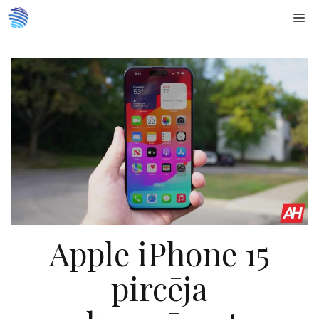
Doties
Me
uz
saturu
Apple iPhone 15
pircēja