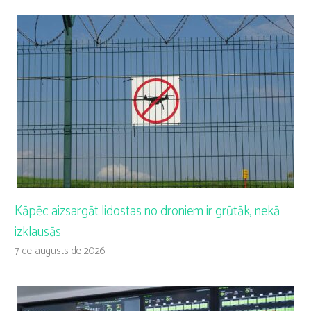
Kāpēc aizsargāt lidostas no droniem ir grūtāk, nekā
izklausās
7 de augusts de 2026