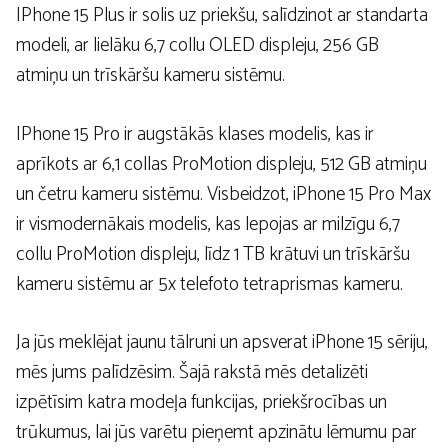
IPhone 15 Plus ir solis uz priekšu, salīdzinot ar standarta
modeli, ar lielāku 6,7 collu OLED displeju, 256 GB
atmiņu un trīskāršu kameru sistēmu.
IPhone 15 Pro ir augstākās klases modelis, kas ir
aprīkots ar 6,1 collas ProMotion displeju, 512 GB atmiņu
un četru kameru sistēmu. Visbeidzot, iPhone 15 Pro Max
ir vismodernākais modelis, kas lepojas ar milzīgu 6,7
collu ProMotion displeju, līdz 1 TB krātuvi un trīskāršu
kameru sistēmu ar 5x telefoto tetraprismas kameru.
Ja jūs meklējat jaunu tālruni un apsverat iPhone 15 sēriju,
mēs jums palīdzēsim. Šajā rakstā mēs detalizēti
izpētīsim katra modeļa funkcijas, priekšrocības un
trūkumus, lai jūs varētu pieņemt apzinātu lēmumu par