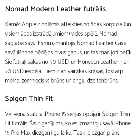
Nomad Modern Leather futrālis
Kamēr Apple ir nolēmis atteikties no ādas korpusa (un
visiem ādas izstrādājumiem) vides spēlē, Nomad
saglabā savu. Esmu izmantojis Nomad Leather Case
savā iPhone pēdējos divus gadus, un tas man ļoti patīk.
Šie futrāļi sākas no 50 USD, un Horween Leather ir arī
70 USD iespēja. Tiem ir arī vairākas krāsas, tostarp
melna, zemniecisks brūns un angļu dzeltenbrūns.
Spigen Thin Fit
Vēl viena stabila iPhone 15 sērijas opcija ir Spigen Thin
Fit futrālis. Šis ir gadījums, ko es izmantoju savā iPhone
15 Pro Max diezgan ilgu laiku. Tas ir diezgan plāns