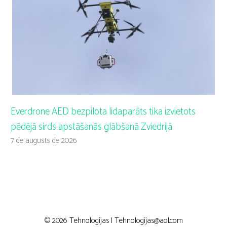
Everdrone AED bezpilota lidaparāts tika izvietots
pēdējā sirds apstāšanās glābšanā Zviedrijā
7 de augusts de 2026
© 2026 Tehnologijas |
Tehnologijas@aol.com