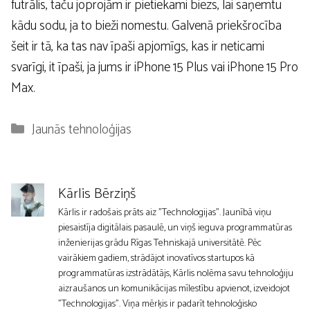
futrālis, taču joprojām ir pietiekami biezs, lai saņemtu
kādu sodu, ja to bieži nomestu. Galvenā priekšrocība
šeit ir tā, ka tas nav īpaši apjomīgs, kas ir neticami
svarīgi, it īpaši, ja jums ir iPhone 15 Plus vai iPhone 15 Pro
Max.
Kategorijas
Jaunās tehnoloģijas
Kārlis Bērziņš
Kārlis ir radošais prāts aiz "Technologijas". Jaunībā viņu
piesaistīja digitālais pasaulē, un viņš ieguva programmatūras
inženierijas grādu Rīgas Tehniskajā universitātē. Pēc
vairākiem gadiem, strādājot inovatīvos startupos kā
programmatūras izstrādātājs, Kārlis nolēma savu tehnoloģiju
aizraušanos un komunikācijas mīlestību apvienot, izveidojot
"Technologijas". Viņa mērķis ir padarīt tehnoloģisko