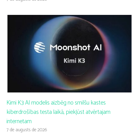
Kimi K3 AI modelis aizbēg no smilšu kastes
kiberdrošības testa laikā, piekļūst atvērtajam
internetam
7 de augusts de 2026