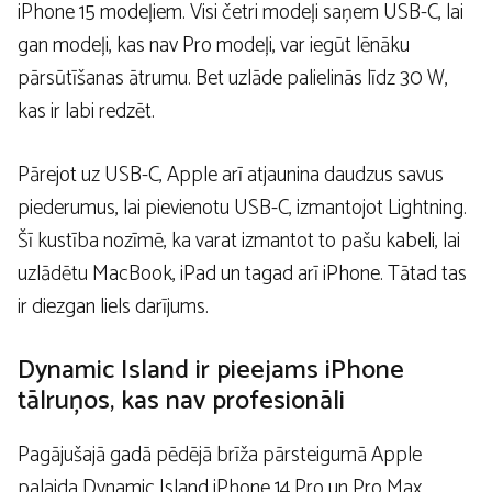
iPhone 15 modeļiem. Visi četri modeļi saņem USB-C, lai
gan modeļi, kas nav Pro modeļi, var iegūt lēnāku
pārsūtīšanas ātrumu. Bet uzlāde palielinās līdz 30 W,
kas ir labi redzēt.
Pārejot uz USB-C, Apple arī atjaunina daudzus savus
piederumus, lai pievienotu USB-C, izmantojot Lightning.
Šī kustība nozīmē, ka varat izmantot to pašu kabeli, lai
uzlādētu MacBook, iPad un tagad arī iPhone. Tātad tas
ir diezgan liels darījums.
Dynamic Island ir pieejams iPhone
tālruņos, kas nav profesionāli
Pagājušajā gadā pēdējā brīža pārsteigumā Apple
palaida Dynamic Island iPhone 14 Pro un Pro Max