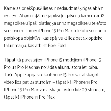
Kameras priekšpusē lietas ir nedaudz atšķirīgas abām
ierīcēm. Abām ir 48 megapikseļu galvenā kamera ar 12
megapikseļu īpaši platleņķa un 12 megapikseļu telefoto
sensoriem. Tomēr iPhone 15 Pro Max telefoto sensors ir
periskopa objektīvs, kas spēj veikt līdz pat 5x optisko
tālummaiņu, kas atbilst Pixel Fold.
Tāpat kā parastajiem iPhone 15 modeļiem, iPhone 15
Pro un Pro Max nav norādīta akumulatora ietilpība.
Taču Apple apgalvo, ka iPhone 15 Pro var atskaņot
video līdz pat 23 stundām — tāpat kā iPhone 14 Pro.
IPhone 15 Pro Max var atskaņot video līdz 29 stundām,
tāpat kā iPhone 14 Pro Max.