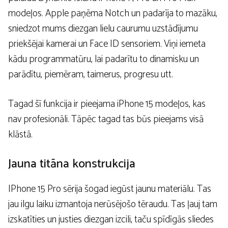
modeļos. Apple paņēma Notch un padarīja to mazāku,
sniedzot mums diezgan lielu caurumu uzstādījumu
priekšējai kamerai un Face ID sensoriem. Viņi iemeta
kādu programmatūru, lai padarītu to dinamisku un
parādītu, piemēram, taimerus, progresu utt.
Tagad šī funkcija ir pieejama iPhone 15 modeļos, kas
nav profesionāli. Tāpēc tagad tas būs pieejams visā
klāstā.
Jauna titāna konstrukcija
IPhone 15 Pro sērija šogad iegūst jaunu materiālu. Tas
jau ilgu laiku izmantoja nerūsējošo tēraudu. Tas ļauj tam
izskatīties un justies diezgan izcili, taču spīdīgās sliedes