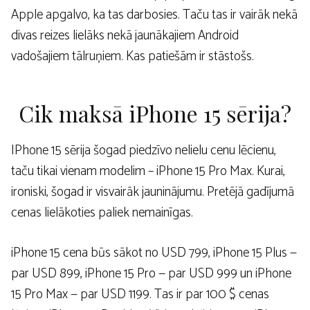
Apple apgalvo, ka tas darbosies. Taču tas ir vairāk nekā
divas reizes lielāks nekā jaunākajiem Android
vadošajiem tālruņiem. Kas patiešām ir stāstošs.
Cik maksā iPhone 15 sērija?
IPhone 15 sērija šogad piedzīvo nelielu cenu lēcienu,
taču tikai vienam modelim – iPhone 15 Pro Max. Kurai,
ironiski, šogad ir visvairāk jauninājumu. Pretējā gadījumā
cenas lielākoties paliek nemainīgas.
iPhone 15 cena būs sākot no USD 799, iPhone 15 Plus —
par USD 899, iPhone 15 Pro — par USD 999 un iPhone
15 Pro Max — par USD 1199. Tas ir par 100 $ cenas