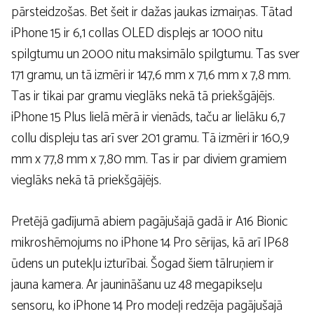
pārsteidzošas. Bet šeit ir dažas jaukas izmaiņas. Tātad
iPhone 15 ir 6,1 collas OLED displejs ar 1000 nitu
spilgtumu un 2000 nitu maksimālo spilgtumu. Tas sver
171 gramu, un tā izmēri ir 147,6 mm x 71,6 mm x 7,8 mm.
Tas ir tikai par gramu vieglāks nekā tā priekšgājējs.
iPhone 15 Plus lielā mērā ir vienāds, taču ar lielāku 6,7
collu displeju tas arī sver 201 gramu. Tā izmēri ir 160,9
mm x 77,8 mm x 7,80 mm. Tas ir par diviem gramiem
vieglāks nekā tā priekšgājējs.
Pretējā gadījumā abiem pagājušajā gadā ir A16 Bionic
mikroshēmojums no iPhone 14 Pro sērijas, kā arī IP68
ūdens un putekļu izturībai. Šogad šiem tālruņiem ir
jauna kamera. Ar jaunināšanu uz 48 megapikseļu
sensoru, ko iPhone 14 Pro modeļi redzēja pagājušajā