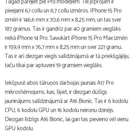
Tagad pārejiet pie Pro modeļiem. Tie joprojām ir
pieejami 6,1 collu un 6,7 collu izmēros. IPhone 15 Pro
izmēri ir 146,6 mm x 70,6 mm x 8,25 mm, un tas sver
187 gramus. Tas ir gandrīz par 40 gramiem vieglāks
nekā iPhone 14 Pro. Savukārt iPhone 15 Pro Max izmēri
ir 159,9 mm x 76,7 mm x 8,25 mm un sver 221 gramu.
Tas ir arī diezgan viegls salīdzinājumā ar tā priekšgājēju,
taču tikai par aptuveni 19 gramiem vieglāks.
Iekšpusē abos tālruņos darbojas jaunais A17 Pro
mikroshēmojums, kas, šķiet, ir diezgan dūšīgs
jauninājums salīdzinājumā ar A16 Bionic. Tas ir 6 kodolu
CPU, 6 kodolu GPU un 16 kodolu neironu dzinējs.
Diezgan līdzīgs A16 Bionic, lai gan tas pievieno vēl vienu
GPU kodolu.