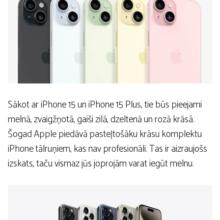
Sākot ar iPhone 15 un iPhone 15 Plus, tie būs pieejami
melnā, zvaigžņotā, gaiši zilā, dzeltenā un rozā krāsā.
Šogad Apple piedāvā pasteļtošāku krāsu komplektu
iPhone tālruņiem, kas nav profesionāli. Tas ir aizraujošs
izskats, taču vismaz jūs joprojām varat iegūt melnu.