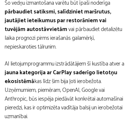
Šo vedņu izmantošana varētu būt īpaši noderīga
pārbaudiet satiksmi, salīdziniet maršrutus,
jautājiet ieteikumus par restorāniem vai
tuvējām autostāvvietām
vai pārbaudiet detalizētu
laika prognozi pirms ierašanās galamērķī,
nepieskaroties tālrunim.
AI lietojumprogrammu izstrādātājiem šī kustība atver a
jauna kategorija ar CarPlay saderīgo lietotņu
ekosistēmā
kas līdz šim bija ļoti ierobežota.
Uzņēmumiem, piemēram, OpenAI, Google vai
Anthropic, būs iespēja piedāvāt konkrētai automašīnai
pieredzi, kas ir optimizēta vadītāja balsij un ierobežotai
uzmanībai.