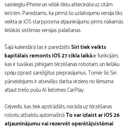
sasniegtu iPhone un vēlāk tiktu attiecināta uz citām
ierīcēm. Paredzams, ka pirmā šo uzlabojumu versija tiks
veikta ar iOS starpposma atjauninājumu pirms nākamās
lielākās sistēmas versijas palaišanas.
Šajā kalendārā tas ir paredzēts
Siri tiek veikts
kapitālais remonts iOS 27 cikla laikā
ar funkcijām,
kas ir tuvākas pilnīgam tērzēšanas robotam, un lielāku
spēju izprast sarežģītus pieprasījumus. Tomēr šis Siri
pārveidojums ir atsevišķs darba virziens no lēmuma
atļaut trešo pušu AI lietotnes CarPlay.
Ceļvedis, kas tiek apstrādāts, norāda uz tērzēšanas
robotu atbalstu automašīnā
To var izlaist ar iOS 26
atjauninājumu vai rezervēt operētājsistēmai