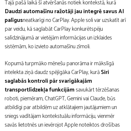
Tajā pašā laikā šī atvēršanās notiek kontekstā, kurā
Daudzi automašīnu ražotāji jau integrē savus AI
palīgus
neatkarīgi no CarPlay. Apple soli var uzskatīt arī
par veidu, kā saglabāt CarPlay konkurētspēju
salīdzinājumā ar vietējām informācijas un izklaides
sistēmām, ko izvieto automašīnu zīmoli.
Kopumā turpmāko mēnešu panorāma ir mākslīgā
intelekta ziņā daudz spējīgāka CarPlay, kurā
Siri
saglabās kontroli pār svarīgākajām
transportlīdzekļa funkcijām
savukārt tērzēšanas
roboti, piemēram, ChatGPT, Gemini vai Claude, būs
atbildīgi par atbildēm uz atklātajiem jautājumiem un
sniegs vadītājam kontekstuālu informāciju, vienmēr
savās lietotnēs un ievērojot Apple noteiktos drošības