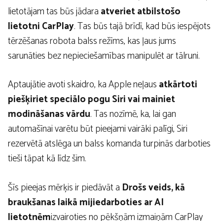
lietotājam tas būs jādara
atveriet atbilstošo
lietotni CarPlay
. Tas būs tajā brīdī, kad būs iespējots
tērzēšanas robota balss režīms, kas ļaus jums
sarunāties bez nepieciešamības manipulēt ar tālruni.
Aptaujātie avoti skaidro, ka Apple neļaus
atkārtoti
piešķiriet speciālo pogu Siri vai mainiet
modināšanas vārdu
. Tas nozīmē, ka, lai gan
automašīnai varētu būt pieejami vairāki palīgi, Siri
rezervētā atslēga un balss komanda turpinās darboties
tieši tāpat kā līdz šim.
Šīs pieejas mērķis ir piedāvāt a
Drošs veids, kā
braukšanas laikā mijiedarboties ar AI
lietotnēm
izvairoties no pēkšņām izmaiņām CarPlay