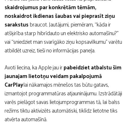
skaidrojumus par konkrētām tēmām,
noskaidrot ikdienas šaubas vai pieprasīt ziņu
sarakstus
braucot. Jautājumi, piemēram, “kāda ir
atšķirība starp hibrīdauto un elektrisko automašīnu?”
vai “sniedziet man svarīgāko ziņu kopsavilkumu” varētu
atbildēt uzreiz, tieši no informācijas paneļa.
Avoti liecina, ka Apple jau ir
pabeidziet atbalstu šim
jaunajam lietotņu veidam pakalpojumā
CarPlay
lai nākamajos mēnešos tas būtu gatavs,
izmantojot programmatūras atjauninājumu. Izstrādātāji
varēs pielāgot savas lietojumprogrammas tā, lai balss
režīms tiktu aktivizēts automātiski, tiklīdz lietotne tiks
atvērta automašīnā.