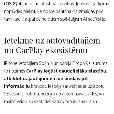
iOS 27
atkarībā no attīstības virzības. Jebkurā gadījumā
noplūdes piekrīt, ka Apple paātrina šīs izmaiņas pēc
tam, kad ir atpalicis no citiem spēlētājiem AI sacīkstēs.
Ietekme uz autovadītājiem
un CarPlay ekosistēmu
iPhone lietotājiem Spānijā un pārējā Eiropā šis jaunums
to nozīmēs
CarPlay iegūst daudz lielāku elastību,
atbildot uz jautājumiem un piedāvājot
informāciju
braucot. Iespēja sarunāties ar uzlabotu
tērzēšanas robotu, neizejot no automašīnas vides, var
mainīt veidu, kā skatāties saturu braukšanas laikā.