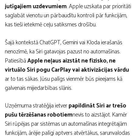
jutīgajiem uzdevumiem
. Apple uzskata par prioritāti
saglabāt vienotu un pārbaudītu kontroli pār funkcijām,
kas tieši ietekmē ceļu satiksmes drošību.
Šajā kontekstā ChatGPT, Gemini vai Kloda ierašanās
nenozīmē, ka Siri gatavojas pazust no automašīnas.
Patiesībā
Apple neļaus aizstāt ne fizisko, ne
virtuālo Siri pogu CarPlay vai aktivizācijas vārdu
ar to tas sākas. Jūsu palīgs vienmēr būs pieejams kā
galvenais mijiedarbības slānis.
Uzņēmuma stratēģija ietver
papildināt Siri ar trešo
pušu tērzēšanas robotiem
nevis to aizstājot. Kamēr
Siri rūpējas par sistēmas un automašīnas integrētajām
funkcijām, ārējie palīgi aptvers atvērtākus, sarunvalodas