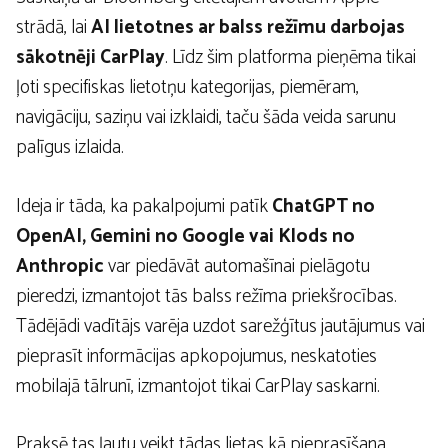
strādā, lai
AI lietotnes ar balss režīmu darbojas
sākotnēji CarPlay
. Līdz šim platforma pieņēma tikai
ļoti specifiskas lietotņu kategorijas, piemēram,
navigāciju, saziņu vai izklaidi, taču šāda veida sarunu
palīgus izlaida.
Ideja ir tāda, ka pakalpojumi patīk
ChatGPT no
OpenAI, Gemini no Google vai Klods no
Anthropic
var piedāvāt automašīnai pielāgotu
pieredzi, izmantojot tās balss režīma priekšrocības.
Tādējādi vadītājs varēja uzdot sarežģītus jautājumus vai
pieprasīt informācijas apkopojumus, neskatoties
mobilajā tālrunī, izmantojot tikai CarPlay saskarni.
Praksē tas ļautu veikt tādas lietas kā pieprasīšana