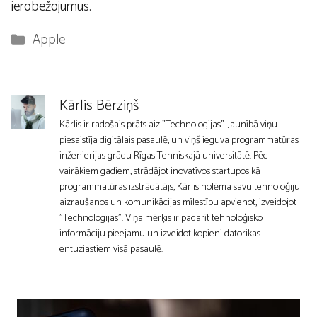
ierobežojumus.
Kategorijas
Apple
Kārlis Bērziņš
Kārlis ir radošais prāts aiz "Technologijas". Jaunībā viņu
piesaistīja digitālais pasaulē, un viņš ieguva programmatūras
inženierijas grādu Rīgas Tehniskajā universitātē. Pēc
vairākiem gadiem, strādājot inovatīvos startupos kā
programmatūras izstrādātājs, Kārlis nolēma savu tehnoloģiju
aizraušanos un komunikācijas mīlestību apvienot, izveidojot
"Technologijas". Viņa mērķis ir padarīt tehnoloģisko
informāciju pieejamu un izveidot kopieni datorikas
entuziastiem visā pasaulē.