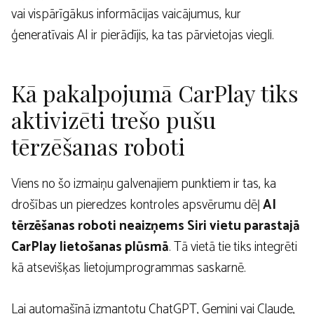
vai vispārīgākus informācijas vaicājumus, kur
ģeneratīvais AI ir pierādījis, ka tas pārvietojas viegli.
Kā pakalpojumā CarPlay tiks
aktivizēti trešo pušu
tērzēšanas roboti
Viens no šo izmaiņu galvenajiem punktiem ir tas, ka
drošības un pieredzes kontroles apsvērumu dēļ
AI
tērzēšanas roboti neaizņems Siri vietu parastajā
CarPlay lietošanas plūsmā
. Tā vietā tie tiks integrēti
kā atsevišķas lietojumprogrammas saskarnē.
Lai automašīnā izmantotu ChatGPT, Gemini vai Claude,