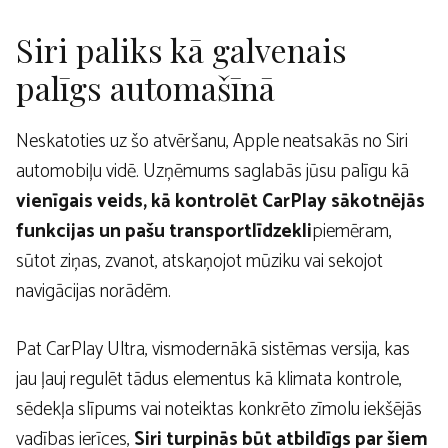
Siri paliks kā galvenais
palīgs automašīnā
Neskatoties uz šo atvēršanu, Apple neatsakās no Siri
automobiļu vidē. Uzņēmums saglabās jūsu palīgu kā
vienīgais veids, kā kontrolēt CarPlay sākotnējās
funkcijas un pašu transportlīdzekli
piemēram,
sūtot ziņas, zvanot, atskaņojot mūziku vai sekojot
navigācijas norādēm.
Pat CarPlay Ultra, vismodernākā sistēmas versija, kas
jau ļauj regulēt tādus elementus kā klimata kontrole,
sēdekļa slīpums vai noteiktas konkrēto zīmolu iekšējās
vadības ierīces,
Siri turpinās būt atbildīgs par šiem