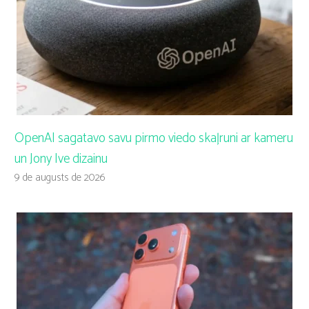
OpenAI sagatavo savu pirmo viedo skaļruni ar kameru
un Jony Ive dizainu
9 de augusts de 2026