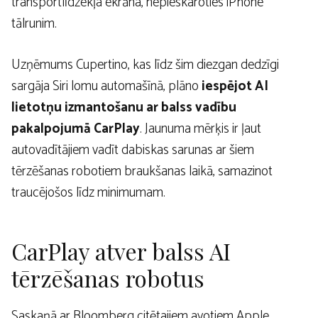
transportlīdzekļa ekrāna, nepieskaroties iPhone
tālrunim.
Uzņēmums Cupertino, kas līdz šim diezgan dedzīgi
sargāja Siri lomu automašīnā, plāno
iespējot AI
lietotņu izmantošanu ar balss vadību
pakalpojumā CarPlay
. Jaunuma mērķis ir ļaut
autovadītājiem vadīt dabiskas sarunas ar šiem
tērzēšanas robotiem braukšanas laikā, samazinot
traucējošos līdz minimumam.
CarPlay atver balss AI
tērzēšanas robotus
Saskaņā ar Bloomberg citētajiem avotiem Apple