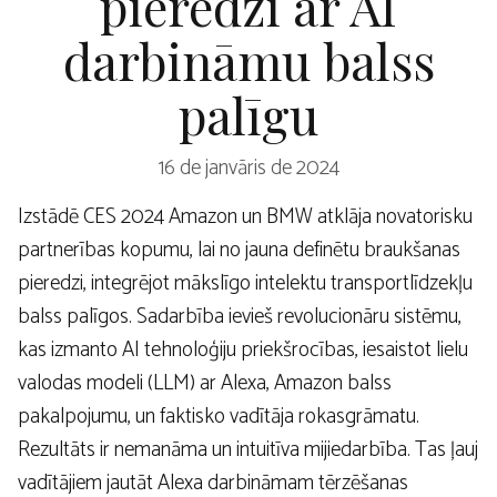
pieredzi ar AI
darbināmu balss
palīgu
16 de janvāris de 2024
Izstādē CES 2024 Amazon un BMW atklāja novatorisku
partnerības kopumu, lai no jauna definētu braukšanas
pieredzi, integrējot mākslīgo intelektu transportlīdzekļu
balss palīgos. Sadarbība ievieš revolucionāru sistēmu,
kas izmanto AI tehnoloģiju priekšrocības, iesaistot lielu
valodas modeli (LLM) ar Alexa, Amazon balss
pakalpojumu, un faktisko vadītāja rokasgrāmatu.
Rezultāts ir nemanāma un intuitīva mijiedarbība. Tas ļauj
vadītājiem jautāt Alexa darbināmam tērzēšanas