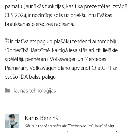
pamatu. Jaunākās funkcijas, kas tika prezentētas izstādē
CES 2024, ir nozīmīgs solis uz priekšu intuitīvākas
braukšanas pieredzes radīšanā.
Šī iniciatīva atspoguļo plašāku tendenci automobiļu
rūpniecībā. Jāatzīmē, ka cīņā iesaistās arī citi lielākie
spēlētāji, piemēram, Volkswagen un Mercedes.
Piemēram, Volkswagen plāno apvienot ChatGPT ar
esošo IDA balss palīgu.
Kategorijas
Jaunās tehnoloģijas
Kārlis Bērziņš
Kārlis ir radošais prāts aiz "Technologijas". Jaunībā viņu