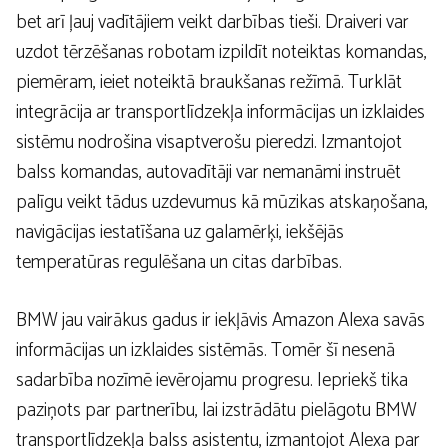
bet arī ļauj vadītājiem veikt darbības tieši. Draiveri var
uzdot tērzēšanas robotam izpildīt noteiktas komandas,
piemēram, ieiet noteiktā braukšanas režīmā. Turklāt
integrācija ar transportlīdzekļa informācijas un izklaides
sistēmu nodrošina visaptverošu pieredzi. Izmantojot
balss komandas, autovadītāji var nemanāmi instruēt
palīgu veikt tādus uzdevumus kā mūzikas atskaņošana,
navigācijas iestatīšana uz galamērķi, iekšējās
temperatūras regulēšana un citas darbības.
BMW jau vairākus gadus ir iekļāvis Amazon Alexa savās
informācijas un izklaides sistēmās. Tomēr šī nesenā
sadarbība nozīmē ievērojamu progresu. Iepriekš tika
paziņots par partnerību, lai izstrādātu pielāgotu BMW
transportlīdzekļa balss asistentu, izmantojot Alexa par