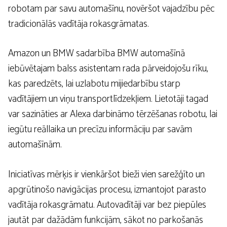
robotam par savu automašīnu, novēršot vajadzību pēc
tradicionālās vadītāja rokasgrāmatas.
Amazon un BMW sadarbība BMW automašīnā
iebūvētajam balss asistentam rada pārveidojošu rīku,
kas paredzēts, lai uzlabotu mijiedarbību starp
vadītājiem un viņu transportlīdzekļiem. Lietotāji tagad
var sazināties ar Alexa darbināmo tērzēšanas robotu, lai
iegūtu reāllaika un precīzu informāciju par savām
automašīnām.
Iniciatīvas mērķis ir vienkāršot bieži vien sarežģīto un
apgrūtinošo navigācijas procesu, izmantojot parasto
vadītāja rokasgrāmatu. Autovadītāji var bez piepūles
jautāt par dažādām funkcijām, sākot no parkošanās