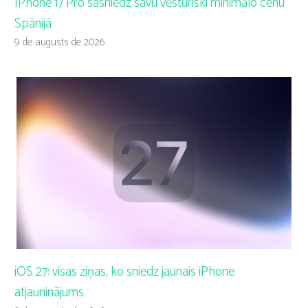
IPhone 17 Pro sasniedz savu vēsturiski minimālo cenu
Spānijā
9 de augusts de 2026
iOS 27: visas ziņas, ko sniedz jaunais iPhone
atjauninājums