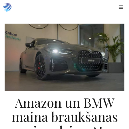
Doties
Me
uz
saturu
Amazon un BMW
maina braukšanas