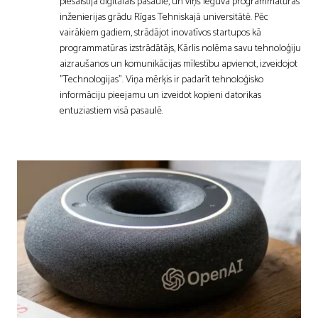
piesaistīja digitālais pasaulē, un viņš ieguva programmatūras
inženierijas grādu Rīgas Tehniskajā universitātē. Pēc
vairākiem gadiem, strādājot inovatīvos startupos kā
programmatūras izstrādātājs, Kārlis nolēma savu tehnoloģiju
aizraušanos un komunikācijas mīlestību apvienot, izveidojot
"Technologijas". Viņa mērķis ir padarīt tehnoloģisko
informāciju pieejamu un izveidot kopieni datorikas
entuziastiem visā pasaulē.