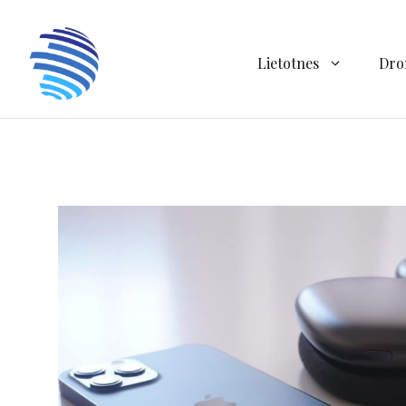
Doties
uz
saturu
Lietotnes
Dro