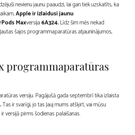
juši nevienu jaunu paaudzi, lai gan tiek uzskatīts, ka
laikam,
Apple ir izlaidusi jaunu
irPods Max
versija
6A324.
Līdz šim mēs nekad
iekļautas šajos programmaparatūras atjauninājumos,
ax programmaparatūras
atūras versiju. Pagājušā gada septembrī tika izlaista
.
Tas ir svarīgi, jo tas ļauj mums atšķirt, vai mūsu
m ir versijā pirms šodienas palaišanas.