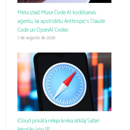
Meta izlaiž Muse Code AI kodēšanas
aģentu, lai apstrīdētu Anthropic’s Claude
Code un OpenAI Codex
7 de augusts de 2026
iCloud privātā releja kreka atklāj Safari
lietotāju īsto IP