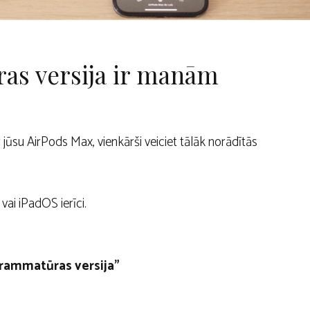
as versija ir manām
jūsu AirPods Max, vienkārši veiciet tālāk norādītās
vai iPadOS ierīci.
rammatūras versija”