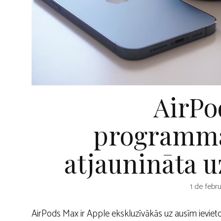
AirPo
programma
atjaunināta u
1 de febr
AirPods Max ir Apple ekskluzīvākās uz ausīm ievieto