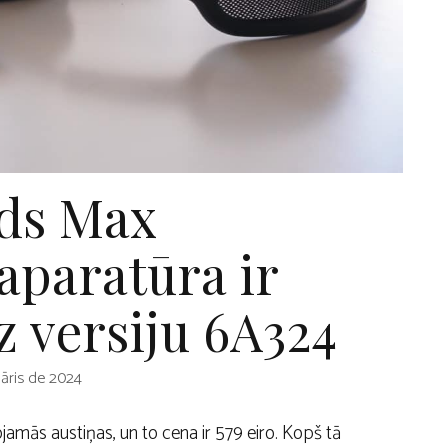
ds Max
paratūra ir
z versiju 6A324
uāris de 2024
jamās austiņas, un to cena ir 579 eiro. Kopš tā