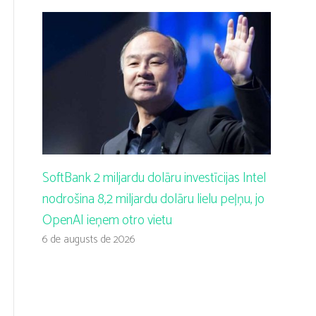
SoftBank 2 miljardu dolāru investīcijas Intel
nodrošina 8,2 miljardu dolāru lielu peļņu, jo
OpenAI ieņem otro vietu
6 de augusts de 2026