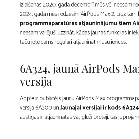
izlaišanas 2020. gada decembrī mēs vēl neesam redzē
2024. gadā mēs redzēsim AirPods Max 2. Līdz tam 
programmaparatūras atjauninājumu šiem A
neesam varējuši uzzināt, kādas jaunas funkcijas ir 
taču ieteicams regulāri atjaunināt mūsu ierīces.
6A324, jaunā AirPods M
versija
Apple ir publicējis jaunu AirPods Max programmapar
versija 6A300 un
Jaunajai versijai ir kods 6A324
austiņas ir atjauninātas vai, gluži pretēji, tās joprojā