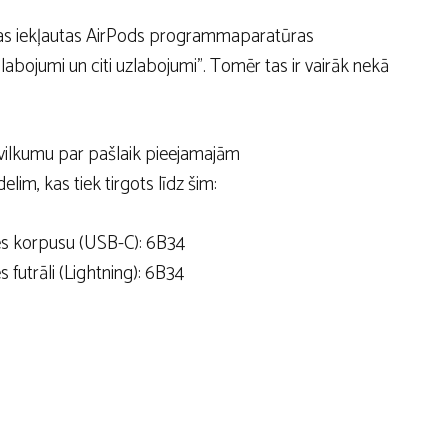
 kas iekļautas AirPods programmaparatūras
u labojumi un citi uzlabojumi”. Tomēr tas ir vairāk nekā
avilkumu par pašlaik pieejamajām
m, kas tiek tirgots līdz šim:
es korpusu (USB-C): 6B34
futrāli (Lightning): 6B34