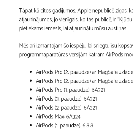
Tāpat kā citos gadījumos, Apple nepublicē ziņas,
atjauninājumos, jo vienīgais, ko tas publicē, ir “Kļūd
pietiekams iemesls, lai atjauninātu mūsu austiņas.
Mēs arī izmantojam šo iespēju, lai sniegtu īsu kops
programmaparatūras versijām katram AirPods modeli
AirPods Pro (2. paaudze) ar MagSafe uzlād
AirPods Pro (2. paaudze) ar MagSafe uzlādes 
AirPods Pro (1. paaudze): 6A321
AirPods (3. paaudze): 6A321
AirPods (2. paaudze): 6A321
AirPods Max: 6A324
AirPods (1. paaudze): 6.8.8