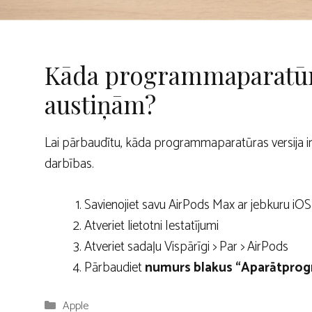
Kāda programmaparatūr
austiņām?
Lai pārbaudītu, kāda programmaparatūras versija ir 
darbības.
Savienojiet savu AirPods Max ar jebkuru iOS 
Atveriet lietotni Iestatījumi
Atveriet sadaļu Vispārīgi > Par > AirPods‌‌‌‌
Pārbaudiet
numurs blakus “Aparātprog
Kategorijas
Apple