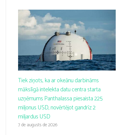
Tiek ziņots, ka ar okeānu darbināms
mākslīgā intelekta datu centra starta
uzņēmums Panthalassa piesaista 225
miljonus USD, novērtējot gandrīz 2
miljardus USD
7 de augusts de 2026