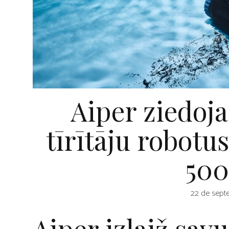
Aiper ziedoja
tīrītāju robotus
500
22 de sept
Aiper izlaiž sav