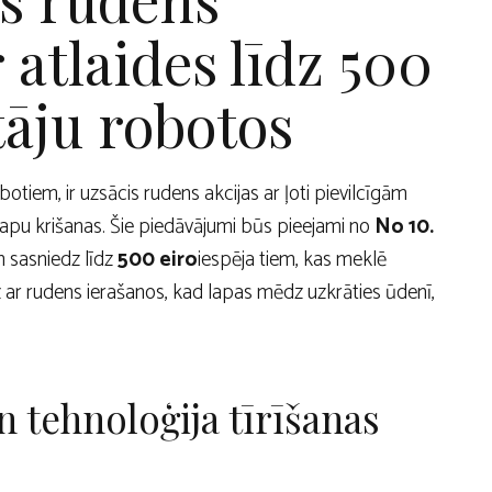
atlaides līdz 500
tāju robotos
otiem, ir uzsācis rudens akcijas ar ļoti pievilcīgām
apu krišanas. Šie piedāvājumi būs pieejami no
No 10.
 sasniedz līdz
500 eiro
iespēja tiem, kas meklē
 ar rudens ierašanos, kad lapas mēdz uzkrāties ūdenī,
n tehnoloģija tīrīšanas