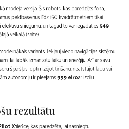
kā modeļa versija. Šis robots, kas paredzēts fona,
inojamus peldbaseinus līdz 150 kvadrātmetriem tikai
ti efektīvu sniegumu, un tagad to var iegādāties
549
ajā veikalā (saite)
modernākais variants. Iekļauj viedo navigācijas sistēmu
, lai labāk izmantotu laiku un enerģiju. Arī ar savu
ru šķēršļus, optimizējot tīrīšanu, neatstājot lapu vai
ndām autonomiju ir pieejams
999 eiro
ar izcilu
šu rezultātu
Pilot X1
ierīce, kas paredzēta, lai sasniegtu