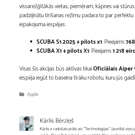
vissarežģītākās vietas, piemēram, kāpnes vai stūrus
padziļinātu tīrīšanas režīmu padara to par perfektu
iepakojuma iespējas:
SCUBA S1 2025 + pilots x1
: Pieejams
768
SCUBA X1 + pilots X1
: Pieejams
1 218 eir
Visas šīs akcijas būs aktīvas tikai
Oficiālais Aiper 
iespēja iegūt to baseina tīrāku robotu, kuru jūs gaidī
Kategorijas
Apple
Kārlis Bērziņš
Kārlis ir radošais prāts aiz "Technologijas". Jaunībā viņu