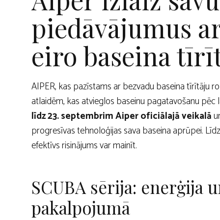
piedāvājumus ar 
eiro baseina tīrī
AIPER, kas pazīstams ar bezvadu baseina tīrītāju rob
atlaidēm, kas atvieglos baseinu pagatavošanu pēc l
līdz 23. septembrim Aiper oficiālajā veikalā
un
progresīvas tehnoloģijas sava baseina aprūpei. Līdz
efektīvs risinājums var mainīt.
SCUBA sērija: enerģija u
pakalpojumā