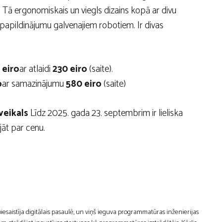
. Tā ergonomiskais un viegls dizains kopā ar divu
 papildinājumu galvenajiem robotiem. Ir divas
 eiro
ar atlaidi
230 eiro
(saite).
o
ar samazinājumu
580 eiro
(saite)
veikals
Līdz 2025. gada 23. septembrim ir lieliska
jāt par cenu.
 piesaistīja digitālais pasaulē, un viņš ieguva programmatūras inženierijas