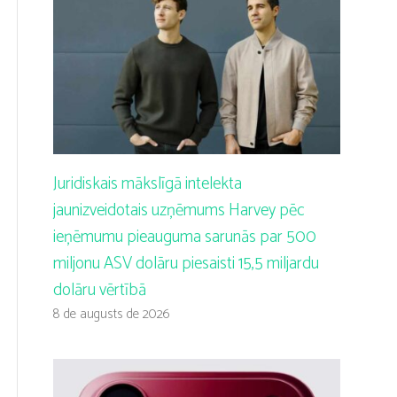
Juridiskais mākslīgā intelekta
jaunizveidotais uzņēmums Harvey pēc
ieņēmumu pieauguma sarunās par 500
miljonu ASV dolāru piesaisti 15,5 miljardu
dolāru vērtībā
8 de augusts de 2026