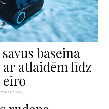
 savus baseina
 ar atlaidēm līdz
 eiro
embris de 2025
us rudens