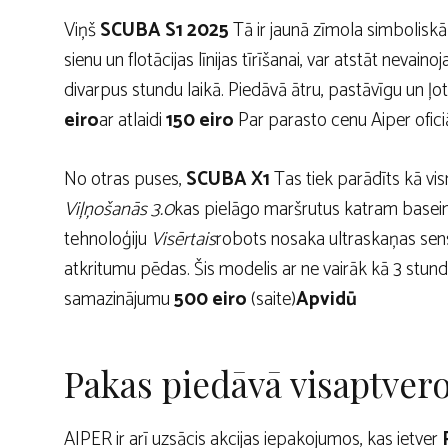
Viņš
SCUBA S1 2025
Tā ir jaunā zīmola simboliskā
sienu un flotācijas līnijas tīrīšanai, var atstāt neva
divarpus stundu laikā. Piedāvā ātru, pastāvīgu un ļo
eiro
ar atlaidi
150 eiro
Par parasto cenu Aiper oficiāl
No otras puses,
SCUBA X1
Tas tiek parādīts kā vis
Viļņošanās 3.0
kas pielāgo maršrutus katram baseinam
tehnoloģiju
Visērtais
robots nosaka ultraskaņas senso
atkritumu pēdas. Šis modelis ar ne vairāk kā 3 stu
samazinājumu
500 eiro
(saite)
Apvidū
Pakas piedāvā visaptvero
AIPER ir arī uzsācis akcijas iepakojumos, kas ietver