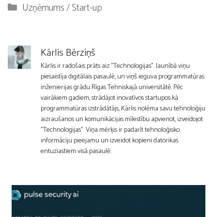
Kategorijas
Uzņēmums / Start-up
Kārlis Bērziņš
Kārlis ir radošais prāts aiz "Technologijas". Jaunībā viņu
piesaistīja digitālais pasaulē, un viņš ieguva programmatūras
inženierijas grādu Rīgas Tehniskajā universitātē. Pēc
vairākiem gadiem, strādājot inovatīvos startupos kā
programmatūras izstrādātājs, Kārlis nolēma savu tehnoloģiju
aizraušanos un komunikācijas mīlestību apvienot, izveidojot
"Technologijas". Viņa mērķis ir padarīt tehnoloģisko
informāciju pieejamu un izveidot kopieni datorikas
entuziastiem visā pasaulē.