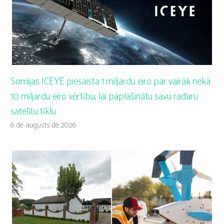
Somijas ICEYE piesaista 1 miljardu eiro par vairāk nekā
10 miljardu eiro vērtību, lai paplašinātu savu radaru
satelītu tīklu
6 de augusts de 2026