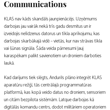
Communications
KLAS nav kāds skandāls jaunpienācējs. Uzņēmums
darbojas jau vairāk nekā trīs gadu desmitus un ir
izveidojis nelīdzenus datorus un tīkla aprīkojumu, kas
darbojas skarbākajā vidē – vietās, kur nav strāvas tīkla
vai šūnas signāla. Šāda veida pārnesumi ļauj
karaspēkam palikt savienotiem un droniem darboties
laukā.
Kad darījums tiek slēgts, Andurils plāno integrēt KLAS
aparatūru režģī, tās centrālajā programmatūras
platformā, kas kopā veido datus no droniem, sensoriem
un citām bezpilota sistēmām. Latque darbojas kā
digitālās komandu centrs, dodot militāriem operatoriem