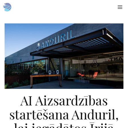
Doties
Me
uz
saturu
AI Aizsardzības
startēšana Anduril,
lai iegādātos Īrijā