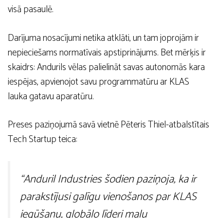
visā pasaulē.
Darījuma nosacījumi netika atklāti, un tam joprojām ir
nepieciešams normatīvais apstiprinājums. Bet mērķis ir
skaidrs: Andurils vēlas palielināt savas autonomās kara
iespējas, apvienojot savu programmatūru ar KLAS
lauka gatavu aparatūru.
Preses paziņojumā savā vietnē Pēteris Thiel-atbalstītais
Tech Startup teica:
“Anduril Industries šodien paziņoja, ka ir
parakstījusi galīgu vienošanos par KLAS
iegūšanu, globālo līderi malu