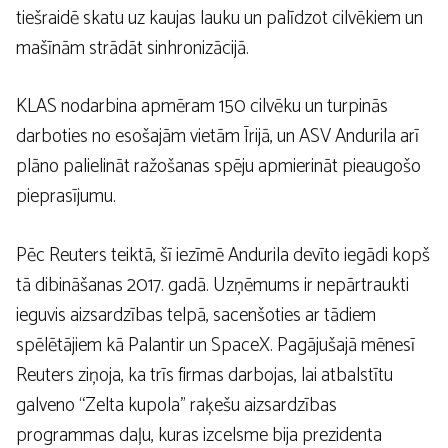
tiešraidē skatu uz kaujas lauku un palīdzot cilvēkiem un
mašīnām strādāt sinhronizācijā.
KLAS nodarbina apmēram 150 cilvēku un turpinās
darboties no esošajām vietām Īrijā, un ASV Andurila arī
plāno palielināt ražošanas spēju apmierināt pieaugošo
pieprasījumu.
Pēc Reuters teiktā, šī iezīmē Andurila devīto iegādi kopš
tā dibināšanas 2017. gadā. Uzņēmums ir nepārtraukti
ieguvis aizsardzības telpā, sacenšoties ar tādiem
spēlētājiem kā Palantir un SpaceX. Pagājušajā mēnesī
Reuters ziņoja, ka trīs firmas darbojas, lai atbalstītu
galveno “Zelta kupola” raķešu aizsardzības
programmas daļu, kuras izcelsme bija prezidenta