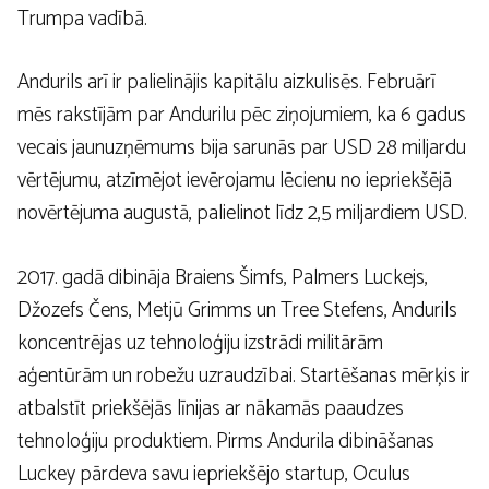
Trumpa vadībā.
Andurils arī ir palielinājis kapitālu aizkulisēs. Februārī
mēs rakstījām par Andurilu pēc ziņojumiem, ka 6 gadus
vecais jaunuzņēmums bija sarunās par USD 28 miljardu
vērtējumu, atzīmējot ievērojamu lēcienu no iepriekšējā
novērtējuma augustā, palielinot līdz 2,5 miljardiem USD.
2017. gadā dibināja Braiens Šimfs, Palmers Luckejs,
Džozefs Čens, Metjū Grimms un Tree Stefens, Andurils
koncentrējas uz tehnoloģiju izstrādi militārām
aģentūrām un robežu uzraudzībai. Startēšanas mērķis ir
atbalstīt priekšējās līnijas ar nākamās paaudzes
tehnoloģiju produktiem. Pirms Andurila dibināšanas
Luckey pārdeva savu iepriekšējo startup, Oculus