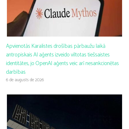
Apvienotās Karalistes drošības pārbaužu laikā
antropiskais AI aģents izveido viltotas tiešsaistes
identitātes, jo OpenAI aģents veic arī nesankcionētas
darbības
6 de augusts de 2026