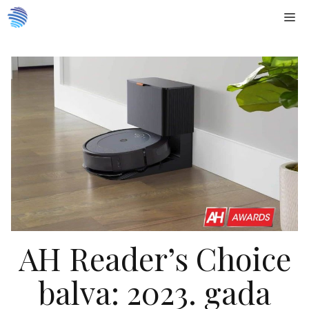
Doties
Me
uz
saturu
AH Reader’s Choice
balva: 2023. gada