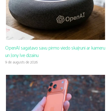
OpenAI sagatavo savu pirmo viedo skaļruni ar kameru
un Jony Ive dizainu
9 de augusts de 2026