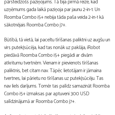
pārsteidzošs paziņojums. Tā bija pirmā reize, kad
uzņēmums gada laikā paziņoja par jaunu 2-in-1. Un
Roomba Combo i5+ nebija tāda paša veida 2-in-1 kā
sākotnējais Roomba Combo j7+.
Būtībā, tā vietā, lai paceltu tīrīšanas paliktni uz augšu un
virs putekļsūcēja, kad tas nonāk uz paklāja, iRobot
piedāvā Roomba Combo i5+ piegādi ar divām
atkritumu tvertnēm. Vienam ir pievienots tīrīšanas
paliktnis, bet citam nav. Tāpēc lietotājam ir jāmaina
tvertnes, lai pārietu no tīrīšanas uz putekļsūcēju. Tas
nav liels darījums. Tomēr tas palīdz samazināt Roomba
Combo i5+ izmaksas par aptuveni 300 USD
salīdzinājumā ar Roomba Combo j7+.