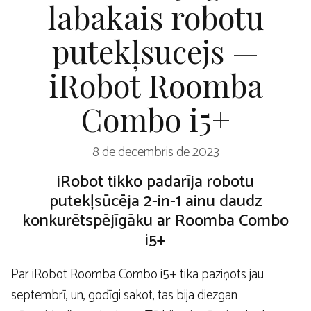
labākais robotu
putekļsūcējs —
iRobot Roomba
Combo i5+
8 de decembris de 2023
iRobot tikko padarīja robotu
putekļsūcēja 2-in-1 ainu daudz
konkurētspējīgāku ar Roomba Combo
i5+
Par iRobot Roomba Combo i5+ tika paziņots jau
septembrī, un, godīgi sakot, tas bija diezgan