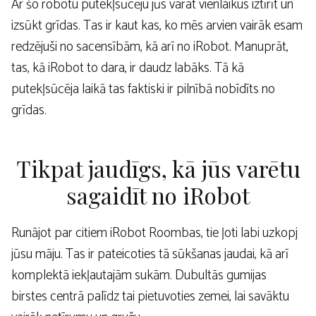
Ar šo robotu putekļsūcēju jūs varat vienlaikus iztīrīt un
izsūkt grīdas. Tas ir kaut kas, ko mēs arvien vairāk esam
redzējuši no sacensībām, kā arī no iRobot. Manuprāt,
tas, kā iRobot to dara, ir daudz labāks. Tā kā
putekļsūcēja laikā tas faktiski ir pilnībā nobīdīts no
grīdas.
Tikpat jaudīgs, kā jūs varētu
sagaidīt no iRobot
Runājot par citiem iRobot Roombas, tie ļoti labi uzkopj
jūsu māju. Tas ir pateicoties tā sūkšanas jaudai, kā arī
komplektā iekļautajām sukām. Dubultās gumijas
birstes centrā palīdz tai pietuvoties zemei, lai savāktu