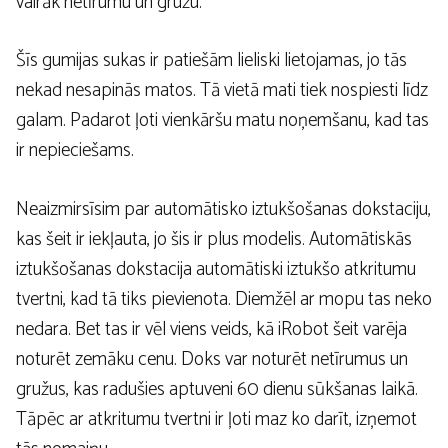
vairāk netīrumu un gružu.
Šīs gumijas sukas ir patiešām lieliski lietojamas, jo tās
nekad nesapinās matos. Tā vietā mati tiek nospiesti līdz
galam. Padarot ļoti vienkāršu matu noņemšanu, kad tas
ir nepieciešams.
Neaizmirsīsim par automātisko iztukšošanas dokstaciju,
kas šeit ir iekļauta, jo šis ir plus modelis. Automātiskās
iztukšošanas dokstacija automātiski iztukšo atkritumu
tvertni, kad tā tiks pievienota. Diemžēl ar mopu tas neko
nedara. Bet tas ir vēl viens veids, kā iRobot šeit varēja
noturēt zemāku cenu. Doks var noturēt netīrumus un
gružus, kas radušies aptuveni 60 dienu sūkšanas laikā.
Tāpēc ar atkritumu tvertni ir ļoti maz ko darīt, izņemot