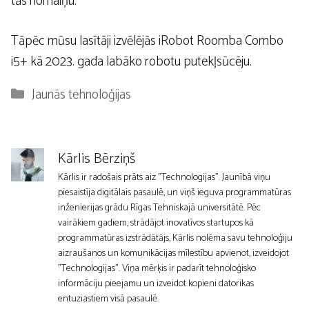
tās nomaiņu.
Tāpēc mūsu lasītāji izvēlējās iRobot Roomba Combo
i5+ kā 2023. gada labāko robotu putekļsūcēju.
Kategorijas
Jaunās tehnoloģijas
Kārlis Bērziņš
Kārlis ir radošais prāts aiz "Technologijas". Jaunībā viņu
piesaistīja digitālais pasaulē, un viņš ieguva programmatūras
inženierijas grādu Rīgas Tehniskajā universitātē. Pēc
vairākiem gadiem, strādājot inovatīvos startupos kā
programmatūras izstrādātājs, Kārlis nolēma savu tehnoloģiju
aizraušanos un komunikācijas mīlestību apvienot, izveidojot
"Technologijas". Viņa mērķis ir padarīt tehnoloģisko
informāciju pieejamu un izveidot kopieni datorikas
entuziastiem visā pasaulē.